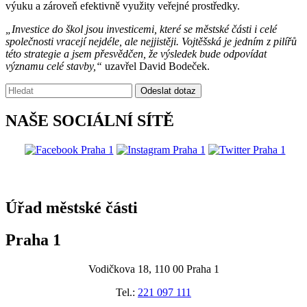
výuku a zároveň efektivně využity veřejné prostředky.
„Investice do škol jsou investicemi, které se městské části i celé
společnosti vracejí nejdéle, ale nejjistěji. Vojtěšská je jedním z pilířů
této strategie a jsem přesvědčen, že výsledek bude odpovídat
významu celé stavby,“
uzavřel David Bodeček.
Vyhledávání:
Odeslat dotaz
NAŠE SOCIÁLNÍ SÍTĚ
@praha1
Úřad městské části
Praha 1
Vodičkova 18, 110 00 Praha 1
Tel.:
221 097 111