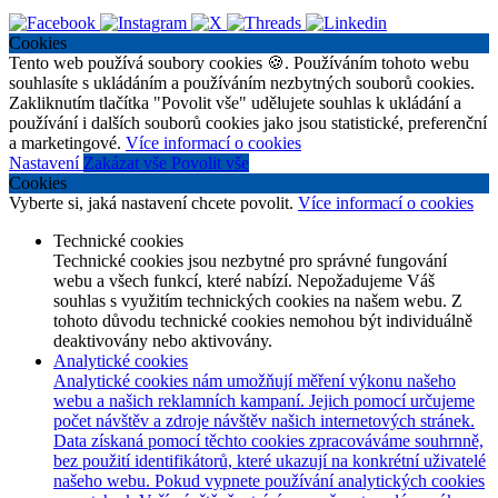
Cookies
Tento web používá soubory cookies 🍪. Používáním tohoto webu
souhlasíte s ukládáním a používáním nezbytných souborů cookies.
Zakliknutím tlačítka "Povolit vše" udělujete souhlas k ukládání a
používání i dalších souborů cookies jako jsou statistické, preferenční
a marketingové.
Více informací o cookies
Nastavení
Zakázat vše
Povolit vše
Cookies
Vyberte si, jaká nastavení chcete povolit.
Více informací o cookies
Technické cookies
Technické cookies jsou nezbytné pro správné fungování
webu a všech funkcí, které nabízí. Nepožadujeme Váš
souhlas s využitím technických cookies na našem webu. Z
tohoto důvodu technické cookies nemohou být individuálně
deaktivovány nebo aktivovány.
Analytické cookies
Analytické cookies nám umožňují měření výkonu našeho
webu a našich reklamních kampaní. Jejich pomocí určujeme
počet návštěv a zdroje návštěv našich internetových stránek.
Data získaná pomocí těchto cookies zpracováváme souhrnně,
bez použití identifikátorů, které ukazují na konkrétní uživatelé
našeho webu. Pokud vypnete používání analytických cookies