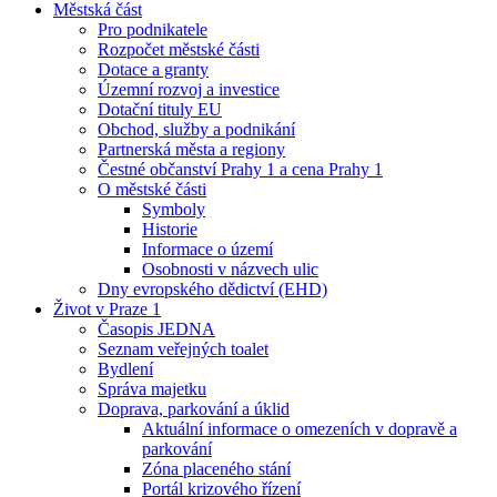
Městská část
Pro podnikatele
Rozpočet městské části
Dotace a granty
Územní rozvoj a investice
Dotační tituly EU
Obchod, služby a podnikání
Partnerská města a regiony
Čestné občanství Prahy 1 a cena Prahy 1
O městské části
Symboly
Historie
Informace o území
Osobnosti v názvech ulic
Dny evropského dědictví (EHD)
Život v Praze 1
Časopis JEDNA
Seznam veřejných toalet
Bydlení
Správa majetku
Doprava, parkování a úklid
Aktuální informace o omezeních v dopravě a
parkování
Zóna placeného stání
Portál krizového řízení