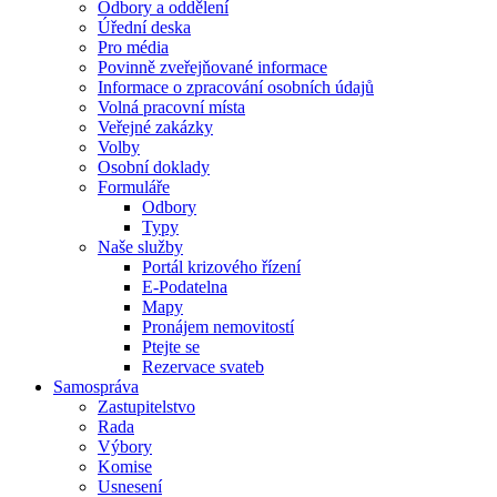
Odbory a oddělení
Úřední deska
Pro média
Povinně zveřejňované informace
Informace o zpracování osobních údajů
Volná pracovní místa
Veřejné zakázky
Volby
Osobní doklady
Formuláře
Odbory
Typy
Naše služby
Portál krizového řízení
E-Podatelna
Mapy
Pronájem nemovitostí
Ptejte se
Rezervace svateb
Samospráva
Zastupitelstvo
Rada
Výbory
Komise
Usnesení