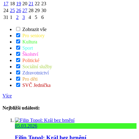
17
18
19
20
21
22
23
24
25
26
27
28
29
30
31
1
2
3
4
5
6
Zobrazit vše
Pro seniory
Kultura
Sport
Školství
Politické
Sociální služby
Zdravotnictví
Pro děti
SVČ Jednička
Více
Nejbližší události:
05.03.2026
Filip Topol: Král bez brnění