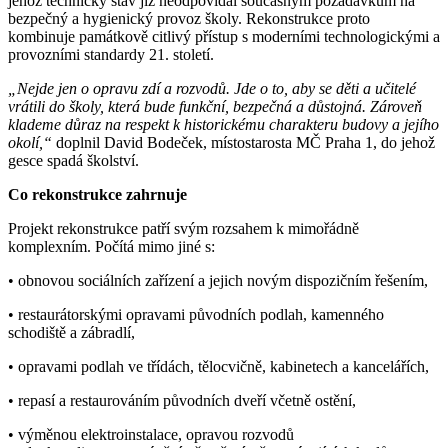
jehož technický stav již neodpovídal současným požadavkům na
bezpečný a hygienický provoz školy. Rekonstrukce proto
kombinuje památkově citlivý přístup s moderními technologickými a
provozními standardy 21. století.
„Nejde jen o opravu zdí a rozvodů. Jde o to, aby se děti a učitelé
vrátili do školy, která bude funkční, bezpečná a důstojná. Zároveň
klademe důraz na respekt k historickému charakteru budovy a jejího
okolí,“
doplnil David Bodeček, místostarosta MČ Praha 1, do jehož
gesce spadá školství.
Co rekonstrukce zahrnuje
Projekt rekonstrukce patří svým rozsahem k mimořádně
komplexním. Počítá mimo jiné s:
• obnovou sociálních zařízení a jejich novým dispozičním řešením,
• restaurátorskými opravami původních podlah, kamenného
schodiště a zábradlí,
• opravami podlah ve třídách, tělocvičně, kabinetech a kancelářích,
• repasí a restaurováním původních dveří včetně ostění,
• výměnou elektroinstalace, opravou rozvodů