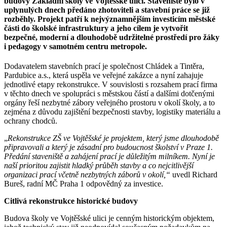
budovy Základní školy ve Vojtěšské ulici. Staveniště bylo v
uplynulých dnech předáno zhotoviteli a stavební práce se již
rozběhly. Projekt patří k nejvýznamnějším investicím městské
části do školské infrastruktury a jeho cílem je vytvořit
bezpečné, moderní a dlouhodobě udržitelné prostředí pro žáky
i pedagogy v samotném centru metropole.
Dodavatelem stavebních prací je společnost Chládek a Tintěra,
Pardubice a.s., která uspěla ve veřejné zakázce a nyní zahajuje
jednotlivé etapy rekonstrukce. V souvislosti s rozsahem prací firma
v těchto dnech ve spolupráci s městskou částí a dalšími dotčenými
orgány řeší nezbytné zábory veřejného prostoru v okolí školy, a to
zejména z důvodu zajištění bezpečnosti stavby, logistiky materiálu a
ochrany chodců.
„
Rekonstrukce ZŠ ve Vojtěšské je projektem, který jsme dlouhodobě
připravovali a který je zásadní pro budoucnost školství v Praze 1.
Předání staveniště a zahájení prací je důležitým milníkem. Nyní je
naší prioritou zajistit hladký průběh stavby a co nejcitlivější
organizaci prací včetně nezbytných záborů v okolí,“
uvedl Richard
Bureš, radní MČ Praha 1 odpovědný za investice.
Citlivá rekonstrukce historické budovy
Budova školy ve Vojtěšské ulici je cenným historickým objektem,