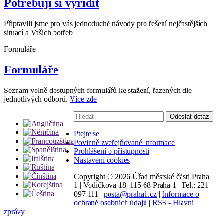
Potřebuji si vyřídit
Připravili jsme pro vás jednoduché návody pro řešení nejčastějších
situací a Vašich potřeb
Formuláře
Formuláře
Seznam volně dostupných formulářů ke stažení, řazených dle
jednotlivých odborů.
Více zde
Vyhledávání:
Odeslat dotaz
Ptejte se
Povinně zveřejňované informace
Prohlášení o přístupnosti
Nastavení cookies
Copyright ©
2026 Úřad městské části Praha
1
|
Vodičkova 18, 115 68 Praha 1
|
Tel.: 221
097 111
|
posta@praha1.cz
|
Informace o
ochraně osobních údajů
|
RSS - Hlavní
zprávy