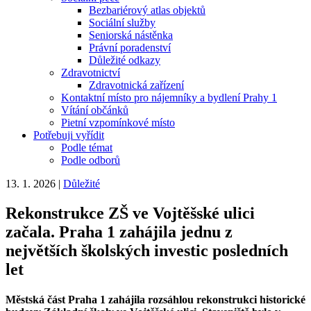
Bezbariérový atlas objektů
Sociální služby
Seniorská nástěnka
Právní poradenství
Důležité odkazy
Zdravotnictví
Zdravotnická zařízení
Kontaktní místo pro nájemníky a bydlení Prahy 1
Vítání občánků
Pietní vzpomínkové místo
Potřebuji vyřídit
Podle témat
Podle odborů
13. 1. 2026
|
Důležité
Rekonstrukce ZŠ ve Vojtěšské ulici
začala. Praha 1 zahájila jednu z
největších školských investic posledních
let
Městská část Praha 1 zahájila rozsáhlou rekonstrukci historické