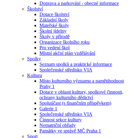
Doprava a parkování - obecné informace
Školství
Dotace školství
Základní školy
Mateřské školy
Školní jídelny
Školy v přírodě
Organizace školního roku
Pro vedení škol
Místní akční plán vzdělávání
Spolky
Seznam spolků a praktické informace
Společenské středisko VIA
Kultura
Místo kulturního významu a pamětihodnost
Prahy 1
Dotace v oblasti kultury, spolkové činnosti,
ochrany kulturního dědictví
Spoluúčast (s finančním příspěvkem)
Galerie 1
Společenské středisko VIA
Činnost sekce kultury
Nematriční obřady
Památky ve správě MČ Praha 1
Sport