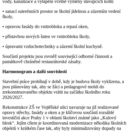
vody, kanalizace a vytápění včetně výměny stávajících kotlů
• sanací suterénních prostor se školní jídelnou a zázemím vedení
školy,
• opravou fasády do vnitrobloku a repasí oken,
• přístavbou nových šaten ve vnitrobloku školy,
• úpravami vzduchotechniky a zázemí školní kuchyně.
Součástí projektu jsou rovněž související odborné činnosti a
památkově chráněné restaurátorské zásahy.
Harmonogram a další souvislosti
Stavební práce probíhají v době, kdy je budova školy vyklizena, a
jsou plánovány tak, aby se žáci a pedagogové mohli do
zrekonstruovaného objektu vrátit na začátku školního roku
2026/2027.
Rekonstrukce ZŠ ve Vojtěšské ulici navazuje na již realizované
opravy střechy, fasády a oken a je klíčovou součástí rozsáhlé
investiční akce Prahy 1 v oblasti školství známé jako „Kulový
blesk“. Jejím cílem je koordinovaná modernizace několika školních
objektů v krátkém čase tak, aby byly minimalizovány dopady na