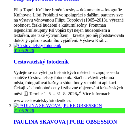
Filip Topol: Král bez brněníkresby – dokumenty – fotografie
Knihovna Libri Prohibiti ve spolupráci s dalšími partnery zve
na výstavu věnovanou Filipu Topolovi (1965–2013), výrazné
osobnosti české hudební a kulturní scény. Frontman
legendární skupiny Psí vojáci byl nejen hudebníkem a
textařem, ale také výtvarníkem – kresba pro něj představovala
důležitý způsob osobního vyjádření. Výstava Král…
01.05.2026
Cestovatelský fotodeník
Vydejte se na výlet po historických městech a zapojte se do
soutěže Cestovatelský fotodeník. Stačí navštívit vybraná
místa, fotografovat kašny a sbírat body v mobilní aplikaci.
Čekají vás hodnotné ceny i zábavné objevování krás českých
měst. 🗓️ Termín: 1. 5. – 31. 8. 2026🔗 Více informací:
www.cestovatelskyfotodenik.cz
21.05.2026
PAULINA SKAVOVA | PURE OBSESSION