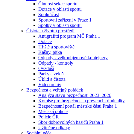
Činnost sekce sportu
Dotace v oblasti sportu
Spoluúčast
Sportovní zařízení v Praze 1
Spolky v oblasti sportu
Čistota a životní prostředí
Antigrafitti program MČ Praha 1
Dotace
Hřiště a sportoviště
Kašny, pítka
Odpady - velkoobjemové kontejnery
Odpady - kontroly
Ovzduší
Parky a zeleň
Úklid a čistota
Videoarchiv
Bezpečnost a veřejný pořádek
Analýza stavu bezpečnosti 2023–2026
Komise pro bezpečnost a prevenci kriminality
Bezpečnostní portál městské části Praha 1
Městská policie
Policie ČR
Sbor dobrovolných hasičů Praha 1
Užitečné odkazy
Sociální péče