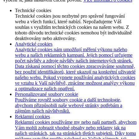
Technické cookies
Technické cookies jsou nezbytné pro správné fungování
webu a všech funkcí, které nabízí. Nepožadujeme Váš
souhlas s využitím technických cookies na našem webu. Z
tohoto důvodu technické cookies nemohou být individuálně
deaktivovány nebo aktivovány.
Analytické cookies
Analytické cookies nám umožňují měření výkonu našeho
webu a našich reklamních kampaní. Jejich pomocí určujeme
počet návštěv a zdroje návštěv našich internetových stránek.
Data získaná pomocí těchto cookies zpracováváme souhrnně,
bez použití identifikátorů, které ukazují na konkrétní uživatelé
našeho webu. Pokud vypnete používání analytických cookies
ve vztahu k Vaší návštěvě, ztrácíme možnost analýzy výkonu
a optimalizace našich opatření.
Personalizované soubory cookie
Používáme rovněž soubory cookie a další technologie,
abychom přizpůsobili naše webové stránky potřebám a
zájmům našich návštěvníků.
Reklamní cookies
Reklamní cookies používáme my nebo naši partneři, abychom
Vám mohli zobrazit vhodné obsahy nebo reklamy jak na
našich stránkách, tak na stránkách třetích subjektů. Díky tomu
můžeme vytvářet profily založené na Vašich zájmech, tak