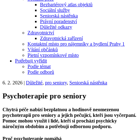
Bezbariérový atlas objektů
Sociální služby
Seniorská nástěnka
Právní poradenství
Důležité odkazy
Zdravotnictví
Zdravotnická zařízení
Kontaktní místo pro nájemníky a bydlení Prahy 1
Vítání občánků
Pietní vzpomínkové místo
Potřebuji vyřídit
Podle témat
Podle odborů
6. 2. 2026
|
Důležité
,
pro seniory
,
Seniorská nástěnka
Psychoterapie pro seniory
Chytrá péče nabízí bezplatnou a hodinově neomezenou
psychoterapii pro seniory a jejich pečující, kteří jsou vyčerpaní.
Pomoc mohou využít i lidé, kteří si prochází psychicky
náročným obdobím a potřebují odbornou podporu.
Proč psychoterapie pomáhá