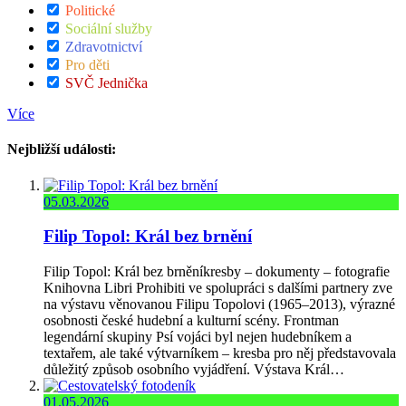
Politické
Sociální služby
Zdravotnictví
Pro děti
SVČ Jednička
Více
Nejbližší události:
05.03.2026
Filip Topol: Král bez brnění
Filip Topol: Král bez brněníkresby – dokumenty – fotografie
Knihovna Libri Prohibiti ve spolupráci s dalšími partnery zve
na výstavu věnovanou Filipu Topolovi (1965–2013), výrazné
osobnosti české hudební a kulturní scény. Frontman
legendární skupiny Psí vojáci byl nejen hudebníkem a
textařem, ale také výtvarníkem – kresba pro něj představovala
důležitý způsob osobního vyjádření. Výstava Král…
01.05.2026