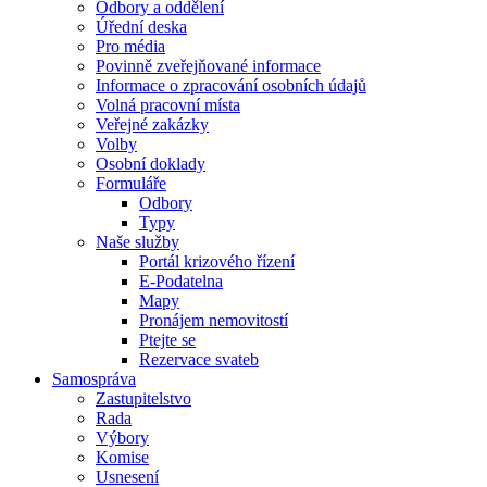
Odbory a oddělení
Úřední deska
Pro média
Povinně zveřejňované informace
Informace o zpracování osobních údajů
Volná pracovní místa
Veřejné zakázky
Volby
Osobní doklady
Formuláře
Odbory
Typy
Naše služby
Portál krizového řízení
E-Podatelna
Mapy
Pronájem nemovitostí
Ptejte se
Rezervace svateb
Samospráva
Zastupitelstvo
Rada
Výbory
Komise
Usnesení