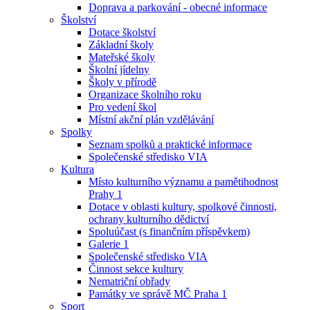
Doprava a parkování - obecné informace
Školství
Dotace školství
Základní školy
Mateřské školy
Školní jídelny
Školy v přírodě
Organizace školního roku
Pro vedení škol
Místní akční plán vzdělávání
Spolky
Seznam spolků a praktické informace
Společenské středisko VIA
Kultura
Místo kulturního významu a pamětihodnost
Prahy 1
Dotace v oblasti kultury, spolkové činnosti,
ochrany kulturního dědictví
Spoluúčast (s finančním příspěvkem)
Galerie 1
Společenské středisko VIA
Činnost sekce kultury
Nematriční obřady
Památky ve správě MČ Praha 1
Sport