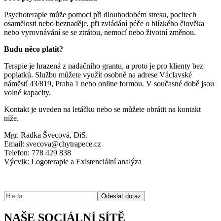
Psychoterapie může pomoci při dlouhodobém stresu, pocitech
osamělosti nebo beznaděje, při zvládání péče o blízkého člověka
nebo vyrovnávání se se ztrátou, nemocí nebo životní změnou.
Budu něco platit?
Terapie je hrazená z nadačního grantu, a proto je pro klienty bez
poplatků. Službu můžete využít osobně na adrese Václavské
náměstí 43/819, Praha 1 nebo online formou. V současné době jsou
volné kapacity.
Kontakt je uveden na letáčku nebo se můžete obrátit na kontakt
níže.
Mgr. Radka Švecová, DiS.
Email: svecova@chytrapece.cz
Telefon: 778 429 838
Výcvik: Logoterapie a Existenciální analýza
Vyhledávání:
Odeslat dotaz
NAŠE SOCIÁLNÍ SÍTĚ