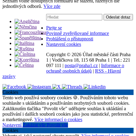
Seznam volně dostupných formulářů ke stažení, řazených dle
jednotlivých odborů.
Více zde
Vyhledávání:
Odeslat dotaz
Ptejte se
Povinně zveřejňované informace
Prohlášení o přístupnosti
Nastavení cookies
Copyright ©
2026 Úřad městské části Praha
1
|
Vodičkova 18, 115 68 Praha 1
|
Tel.: 221
097 111
|
posta@praha1.cz
|
Informace o
ochraně osobních údajů
|
RSS - Hlavní
zprávy
Cookies
Tento web používá soubory cookies 🍪. Používáním tohoto webu
souhlasíte s ukládáním a používáním nezbytných souborů cookies.
Zakliknutím tlačítka "Povolit vše" udělujete souhlas k ukládání a
používání i dalších souborů cookies jako jsou statistické, preferenční
a marketingové.
Více informací o cookies
Nastavení
Zakázat vše
Povolit vše
Cookies
Vyberte si, jaká nastavení chcete povolit.
Více informací o cookies