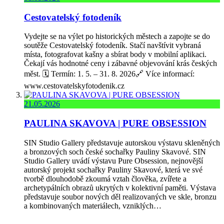
Cestovatelský fotodeník
Vydejte se na výlet po historických městech a zapojte se do
soutěže Cestovatelský fotodeník. Stačí navštívit vybraná
místa, fotografovat kašny a sbírat body v mobilní aplikaci.
Čekají vás hodnotné ceny i zábavné objevování krás českých
měst. 🗓️ Termín: 1. 5. – 31. 8. 2026🔗 Více informací:
www.cestovatelskyfotodenik.cz
21.05.2026
PAULINA SKAVOVA | PURE OBSESSION
SIN Studio Gallery představuje autorskou výstavu skleněných
a bronzových soch české sochařky Pauliny Skavové. SIN
Studio Gallery uvádí výstavu Pure Obsession, nejnovější
autorský projekt sochařky Pauliny Skavové, která ve své
tvorbě dlouhodobě zkoumá vztah člověka, zvířete a
archetypálních obrazů ukrytých v kolektivní paměti. Výstava
představuje soubor nových děl realizovaných ve skle, bronzu
a kombinovaných materiálech, vzniklých…