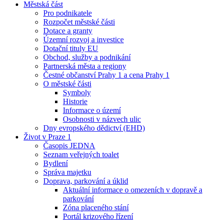
Městská část
Pro podnikatele
Rozpočet městské části
Dotace a granty
Územní rozvoj a investice
Dotační tituly EU
Obchod, služby a podnikání
Partnerská města a regiony
Čestné občanství Prahy 1 a cena Prahy 1
O městské části
Symboly
Historie
Informace o území
Osobnosti v názvech ulic
Dny evropského dědictví (EHD)
Život v Praze 1
Časopis JEDNA
Seznam veřejných toalet
Bydlení
Správa majetku
Doprava, parkování a úklid
Aktuální informace o omezeních v dopravě a
parkování
Zóna placeného stání
Portál krizového řízení