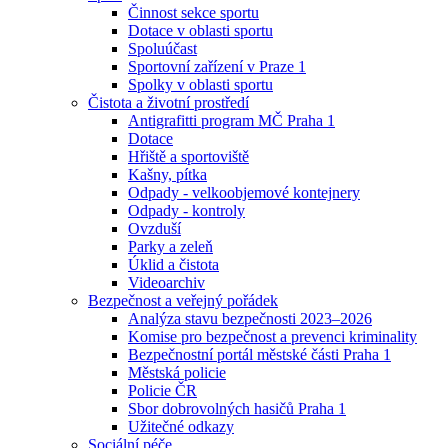
Činnost sekce sportu
Dotace v oblasti sportu
Spoluúčast
Sportovní zařízení v Praze 1
Spolky v oblasti sportu
Čistota a životní prostředí
Antigrafitti program MČ Praha 1
Dotace
Hřiště a sportoviště
Kašny, pítka
Odpady - velkoobjemové kontejnery
Odpady - kontroly
Ovzduší
Parky a zeleň
Úklid a čistota
Videoarchiv
Bezpečnost a veřejný pořádek
Analýza stavu bezpečnosti 2023–2026
Komise pro bezpečnost a prevenci kriminality
Bezpečnostní portál městské části Praha 1
Městská policie
Policie ČR
Sbor dobrovolných hasičů Praha 1
Užitečné odkazy
Sociální péče