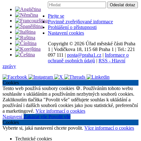
Vyhledávání:
Odeslat dotaz
Ptejte se
Povinně zveřejňované informace
Prohlášení o přístupnosti
Nastavení cookies
Copyright ©
2026 Úřad městské části Praha
1
|
Vodičkova 18, 115 68 Praha 1
|
Tel.: 221
097 111
|
posta@praha1.cz
|
Informace o
ochraně osobních údajů
|
RSS - Hlavní
zprávy
Cookies
Tento web používá soubory cookies 🍪. Používáním tohoto webu
souhlasíte s ukládáním a používáním nezbytných souborů cookies.
Zakliknutím tlačítka "Povolit vše" udělujete souhlas k ukládání a
používání i dalších souborů cookies jako jsou statistické, preferenční
a marketingové.
Více informací o cookies
Nastavení
Zakázat vše
Povolit vše
Cookies
Vyberte si, jaká nastavení chcete povolit.
Více informací o cookies
Technické cookies