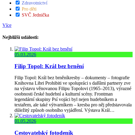
Zdravotnictví
Pro děti
SVČ Jednička
Více
Nejbližší události:
05.03.2026
Filip Topol: Král bez brnění
Filip Topol: Král bez brněníkresby – dokumenty – fotografie
Knihovna Libri Prohibiti ve spolupráci s dalšími partnery zve
na výstavu věnovanou Filipu Topolovi (1965–2013), výrazné
osobnosti české hudební a kulturní scény. Frontman
legendární skupiny Psí vojáci byl nejen hudebníkem a
textařem, ale také výtvarníkem – kresba pro něj představovala
důležitý způsob osobního vyjádření. Výstava Král…
01.05.2026
Cestovatelský fotodeník