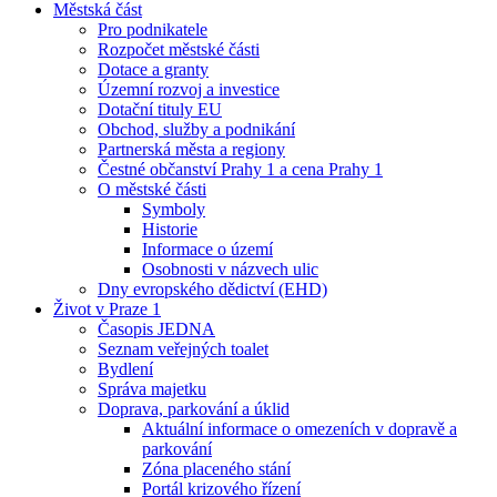
Městská část
Pro podnikatele
Rozpočet městské části
Dotace a granty
Územní rozvoj a investice
Dotační tituly EU
Obchod, služby a podnikání
Partnerská města a regiony
Čestné občanství Prahy 1 a cena Prahy 1
O městské části
Symboly
Historie
Informace o území
Osobnosti v názvech ulic
Dny evropského dědictví (EHD)
Život v Praze 1
Časopis JEDNA
Seznam veřejných toalet
Bydlení
Správa majetku
Doprava, parkování a úklid
Aktuální informace o omezeních v dopravě a
parkování
Zóna placeného stání
Portál krizového řízení