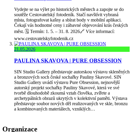
Vydejte se na výlet po historických městech a zapojte se do
soutěže Cestovatelský fotodeník. Stačí navštívit vybraná
místa, fotografovat kašny a sbírat body v mobilní aplikaci.
Čekají vás hodnotné ceny i zábavné objevování krás českých
měst. 🗓️ Termín: 1. 5. – 31. 8. 2026🔗 Více informací:
www.cestovatelskyfotodenik.cz
21.05.2026
PAULINA SKAVOVA | PURE OBSESSION
SIN Studio Gallery představuje autorskou výstavu skleněných
a bronzových soch české sochařky Pauliny Skavové. SIN
Studio Gallery uvádí výstavu Pure Obsession, nejnovější
autorský projekt sochařky Pauliny Skavové, která ve své
tvorbě dlouhodobě zkoumá vztah člověka, zvířete a
archetypálních obrazů ukrytých v kolektivní paměti. Výstava
představuje soubor nových děl realizovaných ve skle, bronzu
a kombinovaných materiálech, vzniklých…
Organizace