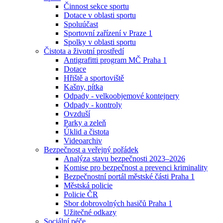
Činnost sekce sportu
Dotace v oblasti sportu
Spoluúčast
Sportovní zařízení v Praze 1
Spolky v oblasti sportu
Čistota a životní prostředí
Antigrafitti program MČ Praha 1
Dotace
Hřiště a sportoviště
Kašny, pítka
Odpady - velkoobjemové kontejnery
Odpady - kontroly
Ovzduší
Parky a zeleň
Úklid a čistota
Videoarchiv
Bezpečnost a veřejný pořádek
Analýza stavu bezpečnosti 2023–2026
Komise pro bezpečnost a prevenci kriminality
Bezpečnostní portál městské části Praha 1
Městská policie
Policie ČR
Sbor dobrovolných hasičů Praha 1
Užitečné odkazy
Sociální péče