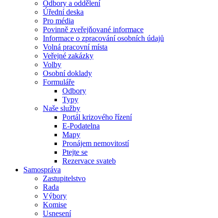
Odbory a oddělení
Úřední deska
Pro média
Povinně zveřejňované informace
Informace o zpracování osobních údajů
Volná pracovní místa
Veřejné zakázky
Volby
Osobní doklady
Formuláře
Odbory
Typy
Naše služby
Portál krizového řízení
E-Podatelna
Mapy
Pronájem nemovitostí
Ptejte se
Rezervace svateb
Samospráva
Zastupitelstvo
Rada
Výbory
Komise
Usnesení