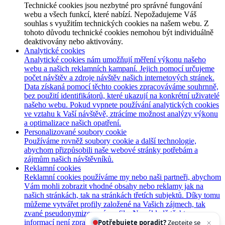
Technické cookies jsou nezbytné pro správné fungování
webu a všech funkcí, které nabízí. Nepožadujeme Váš
souhlas s využitím technických cookies na našem webu. Z
tohoto důvodu technické cookies nemohou být individuálně
deaktivovány nebo aktivovány.
Analytické cookies
Analytické cookies nám umožňují měření výkonu našeho
webu a našich reklamních kampaní. Jejich pomocí určujeme
počet návštěv a zdroje návštěv našich internetových stránek.
Data získaná pomocí těchto cookies zpracováváme souhrnně,
bez použití identifikátorů, které ukazují na konkrétní uživatelé
našeho webu. Pokud vypnete používání analytických cookies
ve vztahu k Vaší návštěvě, ztrácíme možnost analýzy výkonu
a optimalizace našich opatření.
Personalizované soubory cookie
Používáme rovněž soubory cookie a další technologie,
abychom přizpůsobili naše webové stránky potřebám a
zájmům našich návštěvníků.
Reklamní cookies
Reklamní cookies používáme my nebo naši partneři, abychom
Vám mohli zobrazit vhodné obsahy nebo reklamy jak na
našich stránkách, tak na stránkách třetích subjektů. Díky tomu
můžeme vytvářet profily založené na Vašich zájmech, tak
zvané pseudonymizované profily. Na základě těchto
informací není zpravidla možná bezprostřední identifikace
Potřebujete poradit?
Zeptejte se našeho asistenta