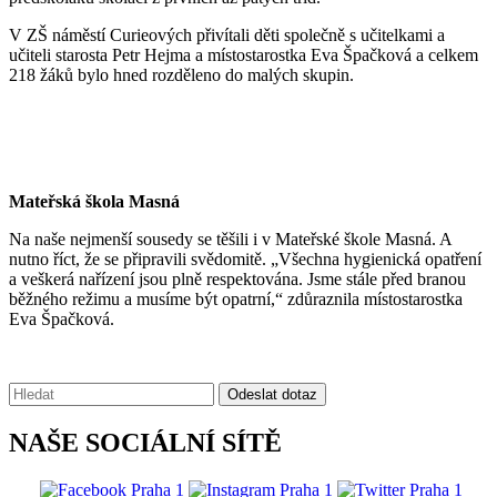
V ZŠ náměstí Curieových přivítali děti společně s učitelkami a
učiteli starosta Petr Hejma a místostarostka Eva Špačková a celkem
218 žáků bylo hned rozděleno do malých skupin.
Mateřská škola Masná
Na naše nejmenší sousedy se těšili i v Mateřské škole Masná. A
nutno říct, že se připravili svědomitě. „Všechna hygienická opatření
a veškerá nařízení jsou plně respektována. Jsme stále před branou
běžného režimu a musíme být opatrní,“ zdůraznila místostarostka
Eva Špačková.
Vyhledávání:
Odeslat dotaz
NAŠE SOCIÁLNÍ SÍTĚ