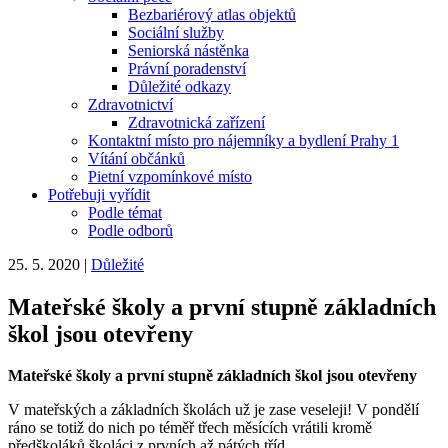
Bezbariérový atlas objektů
Sociální služby
Seniorská nástěnka
Právní poradenství
Důležité odkazy
Zdravotnictví
Zdravotnická zařízení
Kontaktní místo pro nájemníky a bydlení Prahy 1
Vítání občánků
Pietní vzpomínkové místo
Potřebuji vyřídit
Podle témat
Podle odborů
25. 5. 2020
|
Důležité
Mateřské školy a první stupně základních
škol jsou otevřeny
Mateřské školy a první stupně základních škol jsou otevřeny
V mateřských a základních školách už je zase veseleji! V pondělí
ráno se totiž do nich po téměř třech měsících vrátili kromě
předškoláků školáci z prvních až pátých tříd.