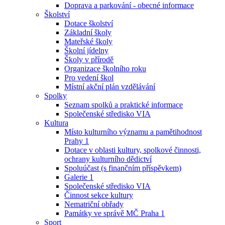
Doprava a parkování - obecné informace
Školství
Dotace školství
Základní školy
Mateřské školy
Školní jídelny
Školy v přírodě
Organizace školního roku
Pro vedení škol
Místní akční plán vzdělávání
Spolky
Seznam spolků a praktické informace
Společenské středisko VIA
Kultura
Místo kulturního významu a pamětihodnost
Prahy 1
Dotace v oblasti kultury, spolkové činnosti,
ochrany kulturního dědictví
Spoluúčast (s finančním příspěvkem)
Galerie 1
Společenské středisko VIA
Činnost sekce kultury
Nematriční obřady
Památky ve správě MČ Praha 1
Sport