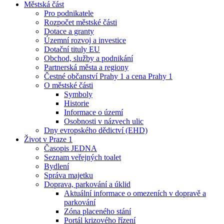
Městská část
Pro podnikatele
Rozpočet městské části
Dotace a granty
Územní rozvoj a investice
Dotační tituly EU
Obchod, služby a podnikání
Partnerská města a regiony
Čestné občanství Prahy 1 a cena Prahy 1
O městské části
Symboly
Historie
Informace o území
Osobnosti v názvech ulic
Dny evropského dědictví (EHD)
Život v Praze 1
Časopis JEDNA
Seznam veřejných toalet
Bydlení
Správa majetku
Doprava, parkování a úklid
Aktuální informace o omezeních v dopravě a
parkování
Zóna placeného stání
Portál krizového řízení