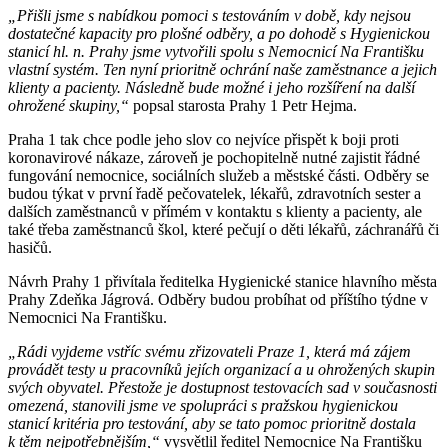
„Přišli jsme s nabídkou pomoci s testováním v době, kdy nejsou
dostatečné kapacity pro plošné odběry, a po dohodě s Hygienickou
stanicí hl. n. Prahy jsme vytvořili spolu s Nemocnicí Na Františku
vlastní systém. Ten nyní prioritně ochrání naše zaměstnance a jejich
klienty a pacienty. Následně bude možné i jeho rozšíření na další
ohrožené skupiny,“
popsal starosta Prahy 1 Petr Hejma.
Praha 1 tak chce podle jeho slov co nejvíce přispět k boji proti
koronavirové nákaze, zároveň je pochopitelně nutné zajistit řádné
fungování nemocnice, sociálních služeb a městské části. Odběry se
budou týkat v první řadě pečovatelek, lékařů, zdravotních sester a
dalších zaměstnanců v přímém v kontaktu s klienty a pacienty, ale
také třeba zaměstnanců škol, které pečují o děti lékařů, záchranářů či
hasičů.
Návrh Prahy 1 přivítala ředitelka Hygienické stanice hlavního města
Prahy Zdeňka Jágrová. Odběry budou probíhat od příštího týdne v
Nemocnici Na Františku.
„Rádi vyjdeme vstříc svému zřizovateli Praze 1, která má zájem
provádět testy u pracovníků jejích organizací a u ohrožených skupin
svých obyvatel. Přestože je dostupnost testovacích sad v současnosti
omezená, stanovili jsme ve spolupráci s pražskou hygienickou
stanicí kritéria pro testování, aby se tato pomoc prioritně dostala
k těm nejpotřebnějším,“
vysvětlil ředitel Nemocnice Na Františku