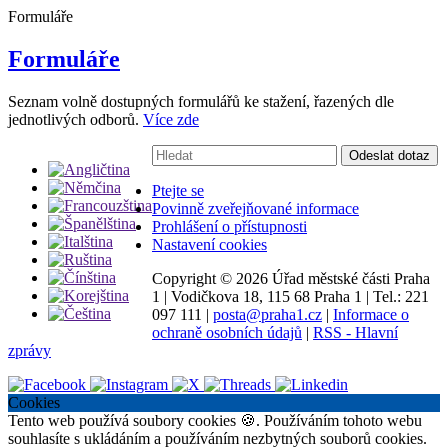
Formuláře
Formuláře
Seznam volně dostupných formulářů ke stažení, řazených dle
jednotlivých odborů.
Více zde
Vyhledávání:
Odeslat dotaz
Ptejte se
Povinně zveřejňované informace
Prohlášení o přístupnosti
Nastavení cookies
Copyright ©
2026 Úřad městské části Praha
1
|
Vodičkova 18, 115 68 Praha 1
|
Tel.: 221
097 111
|
posta@praha1.cz
|
Informace o
ochraně osobních údajů
|
RSS - Hlavní
zprávy
Cookies
Tento web používá soubory cookies 🍪. Používáním tohoto webu
souhlasíte s ukládáním a používáním nezbytných souborů cookies.