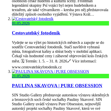
osobnosti české hudební a kulturní scény. Frontman
legendární skupiny Psí vojáci byl nejen hudebníkem a
textařem, ale také výtvarníkem – kresba pro něj představovala
důležitý způsob osobního vyjádření. Výstava Král…
01.05.2026
Cestovatelský fotodeník
Vydejte se na výlet po historických městech a zapojte se do
soutěže Cestovatelský fotodeník. Stačí navštívit vybraná
místa, fotografovat kašny a sbírat body v mobilní aplikaci.
Čekají vás hodnotné ceny i zábavné objevování krás českých
měst. 🗓️ Termín: 1. 5. – 31. 8. 2026🔗 Více informací:
www.cestovatelskyfotodenik.cz
21.05.2026
PAULINA SKAVOVA | PURE OBSESSION
SIN Studio Gallery představuje autorskou výstavu skleněných
a bronzových soch české sochařky Pauliny Skavové. SIN
Studio Gallery uvádí výstavu Pure Obsession, nejnovější
autorský projekt sochařky Pauliny Skavové, která ve své