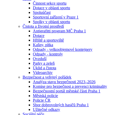
Činnost sekce sportu
Dotace v oblasti sportu
Spoluúčast
Sportovní zařízení v Praze 1
Spolky v oblasti sportu
Čistota a životní prostředí
Antigrafitti program MČ Praha 1
Dotace
Hřiště a sportoviště
Kašny, pítka
Odpady - velkoobjemové kontejnery
Odpady - kontroly
Ovzduší
Parky a zeleň
Úklid a čistota
Videoarchiv
Bezpečnost a veřejný pořádek
Analýza stavu bezpečnosti 2023–2026
Komise pro bezpečnost a prevenci kriminality
Bezpečnostní portál městské části Praha 1
Městská policie
Policie ČR
Sbor dobrovolných hasičů Praha 1
Užitečné odkazy
Sociální péče