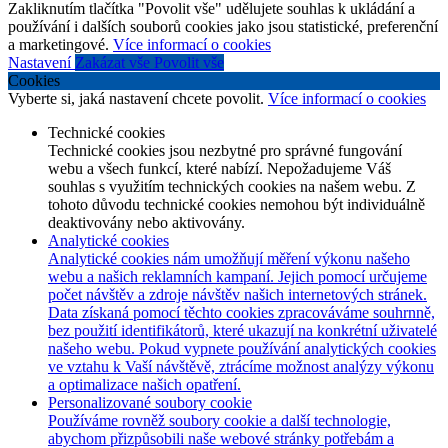
Zakliknutím tlačítka "Povolit vše" udělujete souhlas k ukládání a
používání i dalších souborů cookies jako jsou statistické, preferenční
a marketingové.
Více informací o cookies
Nastavení
Zakázat vše
Povolit vše
Cookies
Vyberte si, jaká nastavení chcete povolit.
Více informací o cookies
Technické cookies
Technické cookies jsou nezbytné pro správné fungování
webu a všech funkcí, které nabízí. Nepožadujeme Váš
souhlas s využitím technických cookies na našem webu. Z
tohoto důvodu technické cookies nemohou být individuálně
deaktivovány nebo aktivovány.
Analytické cookies
Analytické cookies nám umožňují měření výkonu našeho
webu a našich reklamních kampaní. Jejich pomocí určujeme
počet návštěv a zdroje návštěv našich internetových stránek.
Data získaná pomocí těchto cookies zpracováváme souhrnně,
bez použití identifikátorů, které ukazují na konkrétní uživatelé
našeho webu. Pokud vypnete používání analytických cookies
ve vztahu k Vaší návštěvě, ztrácíme možnost analýzy výkonu
a optimalizace našich opatření.
Personalizované soubory cookie
Používáme rovněž soubory cookie a další technologie,
abychom přizpůsobili naše webové stránky potřebám a