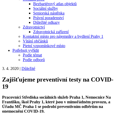
Bezbariérový atlas objektů
Sociální služby
Seniorská nástěnka
Právní poradenství
Důležité odkazy
Zdravotnictví
Zdravotnická zařízení
Kontaktní místo pro nájemníky a bydlení Prahy 1
Vítání občánků
Pietní vzpomínkové místo
Potřebuji vyřídit
Podle témat
Podle odborů
3. 4. 2020
|
Důležité
Zajišťujeme preventivní testy na COVID-
19
Pracovníci Střediska sociálních služeb Praha 1, Nemocnice Na
Františku, škol Prahy 1, které jsou v mimořádném provozu, a
Úřadu MČ Praha 1 se podrobí preventivním odběrům na
onemocnění COVID-19.