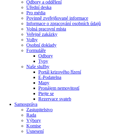
Odbory a oddělení
Úřední deska
Pro média
Povinně zveřejňované informace
Informace o zpracování osobních údajů
Volná pracovní místa
Veřejné zakázky
Volby
Osobní doklady
Formuláře
Odbory
Typy
Naše služby
Portál krizového řízení
E-Podatelna
Mapy
Pronájem nemovitostí
Ptejte se
Rezervace svateb
Samospráva
Zastupitelstvo
Rada
Výbory
Komise
Usnesení