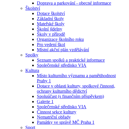
Doprava a parkování - obecné informace
Školství
Dotace školství
Základní školy
Mateřské školy
Školní jídelny
Školy v přírodě
Organizace školního roku
Pro vedení škol
Místní akční plán vzdělávání
Spolky
Seznam spolků a praktické informace
Společenské středisko VIA
Kultura
Místo kulturního významu a pamětihodnost
Prahy 1
Dotace v oblasti kultury, spolkové činnosti,
ochrany kulturního dědictví
Spoluúčast (s finančním příspěvkem)
Galerie 1
Společenské středisko VIA
Činnost sekce kultury
Nematriční obřady
Památky ve správě MČ Praha 1
Sport