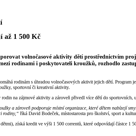
tí
jí až 1 500 Kč
dporovat volnočasové aktivity dětí prostřednictvím p
l mezi rodinami i poskytovateli kroužků, rozhodlo zast
pomáhá rodinám s úhradou volnočasových aktivit jejich dětí. Program je
užky, sportovní či kreativní aktivity.
y rodin na zájmové aktivity a zároveň přivedl více dětí do sportovních
užky a zároveň podporuje místní organizace, které dětem nabízejí smy
ci rodiny,“
říká David Bodeček, místostarosta pro školství, sport a kultu
 dětmi), získá kredit ve výši 1 500 correntů, které odpovídají částce 1