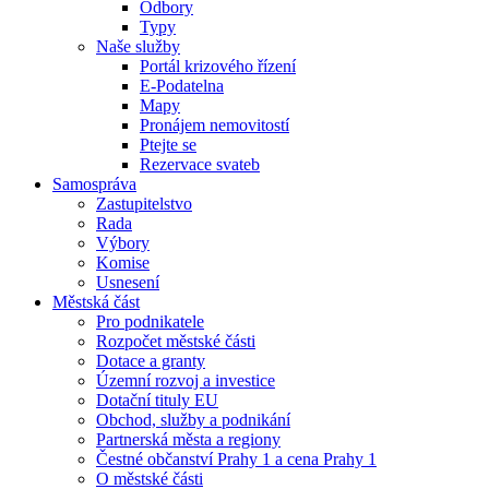
Odbory
Typy
Naše služby
Portál krizového řízení
E-Podatelna
Mapy
Pronájem nemovitostí
Ptejte se
Rezervace svateb
Samospráva
Zastupitelstvo
Rada
Výbory
Komise
Usnesení
Městská část
Pro podnikatele
Rozpočet městské části
Dotace a granty
Územní rozvoj a investice
Dotační tituly EU
Obchod, služby a podnikání
Partnerská města a regiony
Čestné občanství Prahy 1 a cena Prahy 1
O městské části