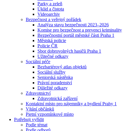
Parky a zeleň
Úklid a čistota
Videoarchiv
Bezpečnost a veřejný pořádek
Analýza stavu bezpečnosti 2023–2026
Komise pro bezpečnost a prevenci kriminality
Bezpečnostní portál městské části Praha 1
Městská policie
Policie ČR
Sbor dobrovolných hasičů Praha 1
Užitečné odkazy
Sociální péče
Bezbariérový atlas objektů
Sociální služby
Seniorská nástěnka
Právní poradenství
Důležité odkazy
Zdravotnictví
Zdravotnická zařízení
Kontaktní místo pro nájemníky a bydlení Prahy 1
Vítání občánků
Pietní vzpomínkové místo
Potřebuji vyřídit
Podle témat
Podle odborů