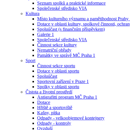
Seznam spolků a praktické informace
Společenské středisko VIA
Kultura
Místo kulturního významu a pamětihodnost Prahy
Dotace v oblasti kultury, spolkové činnosti, ochran
Spoluúčast (s finančním příspěvkem)
Galerie 1
Společenské středisko VIA
Činnost sekce kultury
Nematriční obřady
Památky ve správě MČ Praha 1
Sport
Činnost sekce sportu
Dotace v oblasti sportu
Spoluúčast
Sportovní zařízení v Praze 1
Spolky v oblasti sportu
Čistota a životní prostředí
Antigrafitti program MČ Praha 1
Dotace
Hřiště a sportoviště
Kašny, pítka
Odpady - velkoobjemové kontejnery
Odpady - kontroly
Ovzduší