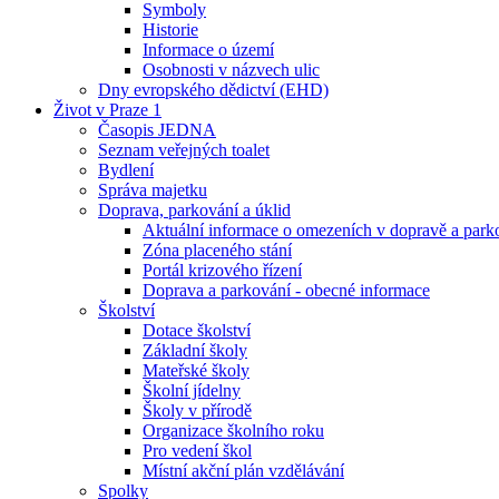
Symboly
Historie
Informace o území
Osobnosti v názvech ulic
Dny evropského dědictví (EHD)
Život v Praze 1
Časopis JEDNA
Seznam veřejných toalet
Bydlení
Správa majetku
Doprava, parkování a úklid
Aktuální informace o omezeních v dopravě a park
Zóna placeného stání
Portál krizového řízení
Doprava a parkování - obecné informace
Školství
Dotace školství
Základní školy
Mateřské školy
Školní jídelny
Školy v přírodě
Organizace školního roku
Pro vedení škol
Místní akční plán vzdělávání
Spolky