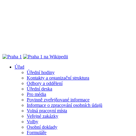
Úřad
Úřední hodiny
Kontakty a organizační struktura
Odbory a oddělení
Úřední deska
Pro média
Povinně zveřejňované informace
Informace o zpracování osobních údajů
Volná pracovní místa
Veřejné zakázky
Volby
Osobní doklady
Formuláře