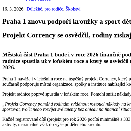
16. 3. 2026
|
Důležité
,
pro rodiče
,
Školství
Praha 1 znovu podpoří kroužky a sport dě
Projekt
Corrency
se osvědčil, rodiny získa
Městská část Praha 1 bude i v roce 2026 finančně po
radnice spustila už v loňském roce a který se osvědči
2026.
Praha 1 naváže i v letošním roce na úspěšný projekt Corrency, který 
současně podporuje místní organizace, spolky a instituce nabízející kro
Projekt radnice poprvé spustila v loňském roce. Pomohl snížit náklad
„Projekt
Corrency
pomáhá rodinám zvládnout rostoucí náklady na kro
sportovat, tvořit nebo rozvíjet své talenty bez ohledu na finanční situa
Každé registrované dítě (projekt pro rok 2026 počítá minimálně s 333
aktivity, maximálně však do výše přiděleného kreditu.