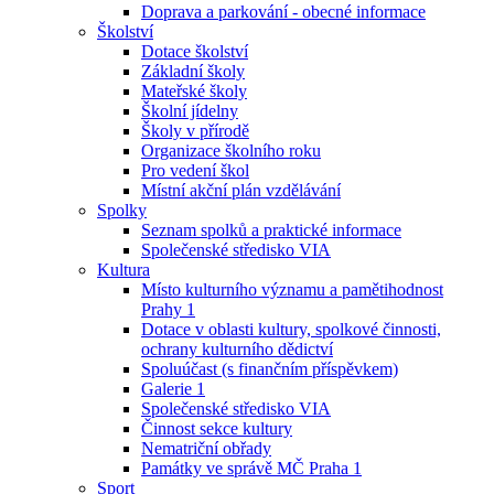
Doprava a parkování - obecné informace
Školství
Dotace školství
Základní školy
Mateřské školy
Školní jídelny
Školy v přírodě
Organizace školního roku
Pro vedení škol
Místní akční plán vzdělávání
Spolky
Seznam spolků a praktické informace
Společenské středisko VIA
Kultura
Místo kulturního významu a pamětihodnost
Prahy 1
Dotace v oblasti kultury, spolkové činnosti,
ochrany kulturního dědictví
Spoluúčast (s finančním příspěvkem)
Galerie 1
Společenské středisko VIA
Činnost sekce kultury
Nematriční obřady
Památky ve správě MČ Praha 1
Sport