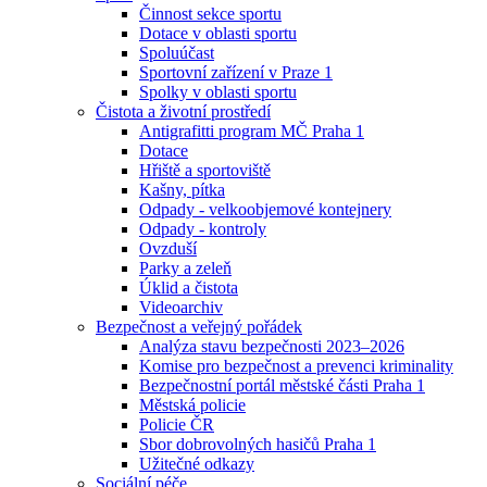
Činnost sekce sportu
Dotace v oblasti sportu
Spoluúčast
Sportovní zařízení v Praze 1
Spolky v oblasti sportu
Čistota a životní prostředí
Antigrafitti program MČ Praha 1
Dotace
Hřiště a sportoviště
Kašny, pítka
Odpady - velkoobjemové kontejnery
Odpady - kontroly
Ovzduší
Parky a zeleň
Úklid a čistota
Videoarchiv
Bezpečnost a veřejný pořádek
Analýza stavu bezpečnosti 2023–2026
Komise pro bezpečnost a prevenci kriminality
Bezpečnostní portál městské části Praha 1
Městská policie
Policie ČR
Sbor dobrovolných hasičů Praha 1
Užitečné odkazy
Sociální péče