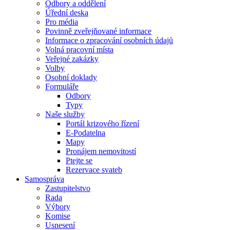
Odbory a oddělení
Úřední deska
Pro média
Povinně zveřejňované informace
Informace o zpracování osobních údajů
Volná pracovní místa
Veřejné zakázky
Volby
Osobní doklady
Formuláře
Odbory
Typy
Naše služby
Portál krizového řízení
E-Podatelna
Mapy
Pronájem nemovitostí
Ptejte se
Rezervace svateb
Samospráva
Zastupitelstvo
Rada
Výbory
Komise
Usnesení