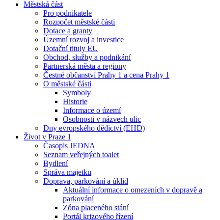
Městská část
Pro podnikatele
Rozpočet městské části
Dotace a granty
Územní rozvoj a investice
Dotační tituly EU
Obchod, služby a podnikání
Partnerská města a regiony
Čestné občanství Prahy 1 a cena Prahy 1
O městské části
Symboly
Historie
Informace o území
Osobnosti v názvech ulic
Dny evropského dědictví (EHD)
Život v Praze 1
Časopis JEDNA
Seznam veřejných toalet
Bydlení
Správa majetku
Doprava, parkování a úklid
Aktuální informace o omezeních v dopravě a
parkování
Zóna placeného stání
Portál krizového řízení