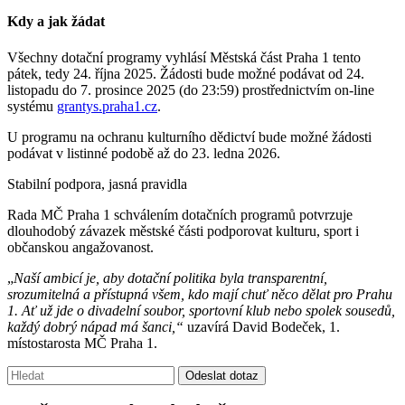
Kdy a jak žádat
Všechny dotační programy vyhlásí Městská část Praha 1 tento
pátek, tedy 24. října 2025. Žádosti bude možné podávat od 24.
listopadu do 7. prosince 2025 (do 23:59) prostřednictvím on-line
systému
grantys.praha1.cz
.
U programu na ochranu kulturního dědictví bude možné žádosti
podávat v listinné podobě až do 23. ledna 2026.
Stabilní podpora, jasná pravidla
Rada MČ Praha 1 schválením dotačních programů potvrzuje
dlouhodobý závazek městské části podporovat kulturu, sport i
občanskou angažovanost.
„
Naší ambicí je, aby dotační politika byla transparentní,
srozumitelná a přístupná všem, kdo mají chuť něco dělat pro Prahu
1. Ať už jde o divadelní soubor, sportovní klub nebo spolek sousedů,
každý dobrý nápad má šanci,“
uzavírá David Bodeček, 1.
místostarosta MČ Praha 1.
Vyhledávání:
Odeslat dotaz