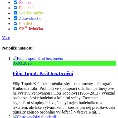
Školství
Politické
Sociální služby
Zdravotnictví
Pro děti
SVČ Jednička
Více
Nejbližší události:
05.03.2026
Filip Topol: Král bez brnění
Filip Topol: Král bez brněníkresby – dokumenty – fotografie
Knihovna Libri Prohibiti ve spolupráci s dalšími partnery zve
na výstavu věnovanou Filipu Topolovi (1965–2013), výrazné
osobnosti české hudební a kulturní scény. Frontman
legendární skupiny Psí vojáci byl nejen hudebníkem a
textařem, ale také výtvarníkem – kresba pro něj představovala
důležitý způsob osobního vyjádření. Výstava Král…