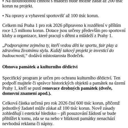
• Na dlouhodobou činnost s mládeží bude možné žádat až 200 tisíc
korun na projekt.
• Na opravy a vybavení sportovišť až 100 tisíc korun.
Celkem má Praha 1 pro rok 2026 připraveno k rozdělení v příštím
roce 1,5 milionu korun. Dotace jsou určeny především pro sportovní
kluby a organizace, které pracují s dětmi a mládeží z Prahy 1.
„
Podporujeme zejména ty, kteří vedou děti ke sportu, fair play a
zdravému životnímu stylu. Každý takový projekt je investicí do
budoucnosti
,“ dodává místostarosta Bodeček.
Obnova památek a kulturního dědictví
Specifický program je určen pro ochranu kulturního dědictví. Ten
podpoří majitele či správce historických objektů a památek na území
Prahy 1, kteří se pustí
renovace drobných památek (dveře,
domovní znamení apod.).
Celková částka určená pro rok 2026 činí 600 tisíc korun, přičemž
jednotlivý žadatel může získat až 100 tisíc korun. Nově zásady
zohledňují i estetické hledisko – při posuzování žádostí se bude
přihlížet k tomu, zda se na nebo v blízkosti památky nenachází
nevhodná reklama či nápisy.