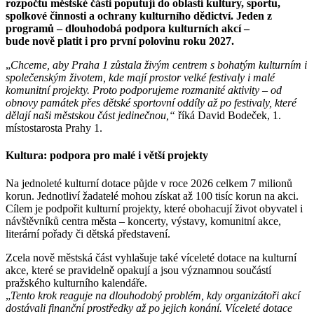
rozpočtu městské části poputují do oblastí kultury, sportu,
spolkové činnosti a ochrany kulturního dědictví. Jeden z
programů – dlouhodobá podpora kulturních akcí –
bude nově platit i pro první polovinu roku 2027.
„
Chceme, aby Praha 1 zůstala živým centrem s bohatým kulturním i
společenským životem, kde mají prostor velké festivaly i malé
komunitní projekty. Proto podporujeme rozmanité aktivity – od
obnovy památek přes dětské sportovní oddíly až po festivaly, které
dělají naši městskou část jedinečnou,“
říká David Bodeček, 1.
místostarosta Prahy 1.
Kultura: podpora pro malé i větší projekty
Na jednoleté kulturní dotace půjde v roce 2026 celkem 7 milionů
korun. Jednotliví žadatelé mohou získat až 100 tisíc korun na akci.
Cílem je podpořit kulturní projekty, které obohacují život obyvatel i
návštěvníků centra města – koncerty, výstavy, komunitní akce,
literární pořady či dětská představení.
Zcela nově městská část vyhlašuje také víceleté dotace na kulturní
akce, které se pravidelně opakují a jsou významnou součástí
pražského kulturního kalendáře.
„
Tento krok reaguje na dlouhodobý problém, kdy organizátoři akcí
dostávali finanční prostředky až po jejich konání. Víceleté dotace