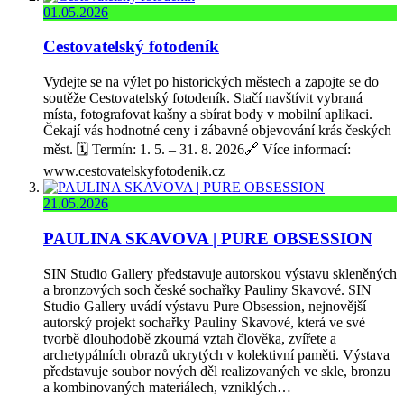
01.05.2026
Cestovatelský fotodeník
Vydejte se na výlet po historických městech a zapojte se do
soutěže Cestovatelský fotodeník. Stačí navštívit vybraná
místa, fotografovat kašny a sbírat body v mobilní aplikaci.
Čekají vás hodnotné ceny i zábavné objevování krás českých
měst. 🗓️ Termín: 1. 5. – 31. 8. 2026🔗 Více informací:
www.cestovatelskyfotodenik.cz
21.05.2026
PAULINA SKAVOVA | PURE OBSESSION
SIN Studio Gallery představuje autorskou výstavu skleněných
a bronzových soch české sochařky Pauliny Skavové. SIN
Studio Gallery uvádí výstavu Pure Obsession, nejnovější
autorský projekt sochařky Pauliny Skavové, která ve své
tvorbě dlouhodobě zkoumá vztah člověka, zvířete a
archetypálních obrazů ukrytých v kolektivní paměti. Výstava
představuje soubor nových děl realizovaných ve skle, bronzu
a kombinovaných materiálech, vzniklých…