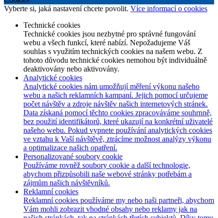
Vyberte si, jaká nastavení chcete povolit.
Více informací o cookies
Technické cookies
Technické cookies jsou nezbytné pro správné fungování
webu a všech funkcí, které nabízí. Nepožadujeme Váš
souhlas s využitím technických cookies na našem webu. Z
tohoto důvodu technické cookies nemohou být individuálně
deaktivovány nebo aktivovány.
Analytické cookies
Analytické cookies nám umožňují měření výkonu našeho
webu a našich reklamních kampaní. Jejich pomocí určujeme
počet návštěv a zdroje návštěv našich internetových stránek.
Data získaná pomocí těchto cookies zpracováváme souhrnně,
bez použití identifikátorů, které ukazují na konkrétní uživatelé
našeho webu. Pokud vypnete používání analytických cookies
ve vztahu k Vaší návštěvě, ztrácíme možnost analýzy výkonu
a optimalizace našich opatření.
Personalizované soubory cookie
Používáme rovněž soubory cookie a další technologie,
abychom přizpůsobili naše webové stránky potřebám a
zájmům našich návštěvníků.
Reklamní cookies
Reklamní cookies používáme my nebo naši partneři, abychom
Vám mohli zobrazit vhodné obsahy nebo reklamy jak na
našich stránkách, tak na stránkách třetích subjektů. Díky tomu