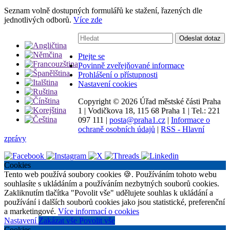
Seznam volně dostupných formulářů ke stažení, řazených dle
jednotlivých odborů.
Více zde
Vyhledávání:
Odeslat dotaz
Ptejte se
Povinně zveřejňované informace
Prohlášení o přístupnosti
Nastavení cookies
Copyright ©
2026 Úřad městské části Praha
1
|
Vodičkova 18, 115 68 Praha 1
|
Tel.: 221
097 111
|
posta@praha1.cz
|
Informace o
ochraně osobních údajů
|
RSS - Hlavní
zprávy
Cookies
Tento web používá soubory cookies 🍪. Používáním tohoto webu
souhlasíte s ukládáním a používáním nezbytných souborů cookies.
Zakliknutím tlačítka "Povolit vše" udělujete souhlas k ukládání a
používání i dalších souborů cookies jako jsou statistické, preferenční
a marketingové.
Více informací o cookies
Nastavení
Zakázat vše
Povolit vše
Cookies