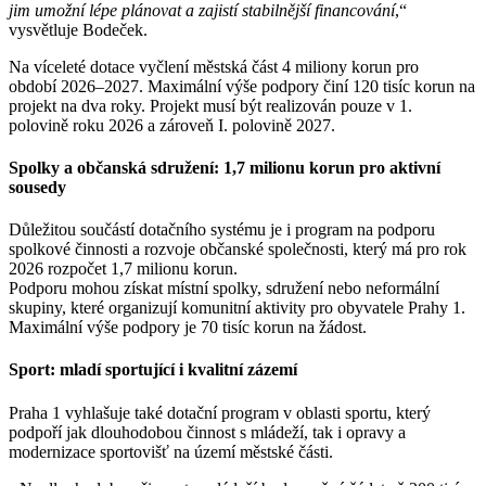
jim umožní lépe plánovat a zajistí stabilnější financování
,“
vysvětluje Bodeček.
Na víceleté dotace vyčlení městská část 4 miliony korun pro
období 2026–2027. Maximální výše podpory činí 120 tisíc korun na
projekt na dva roky. Projekt musí být realizován pouze v 1.
polovině roku 2026 a zároveň I. polovině 2027.
Spolky a občanská sdružení: 1,7 milionu korun pro aktivní
sousedy
Důležitou součástí dotačního systému je i program na podporu
spolkové činnosti a rozvoje občanské společnosti, který má pro rok
2026 rozpočet 1,7 milionu korun.
Podporu mohou získat místní spolky, sdružení nebo neformální
skupiny, které organizují komunitní aktivity pro obyvatele Prahy 1.
Maximální výše podpory je 70 tisíc korun na žádost.
Sport: mladí sportující i kvalitní zázemí
Praha 1 vyhlašuje také dotační program v oblasti sportu, který
podpoří jak dlouhodobou činnost s mládeží, tak i opravy a
modernizace sportovišť na území městské části.