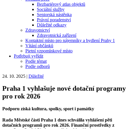
Bezbariérový atlas objektů
Sociální služby
Seniorská nástěnka
Právní poradenství
Důležité odkazy
Zdravotnictví
Zdravotnická zařízení
Kontaktní místo pro nájemníky a bydlení Prahy 1
Vítání občánků
Pietní vzpomínkové místo
Potřebuji vyřídit
Podle témat
Podle odborů
24. 10. 2025
|
Důležité
Praha 1 vyhlašuje nové dotační programy
pro rok 2026
Podporu získá kultura, spolky, sport i památky
Rada Městské části Praha 1 dnes schválila vyhlášení pěti
dotačních programů pro rok 2026. Finanční prostředky z