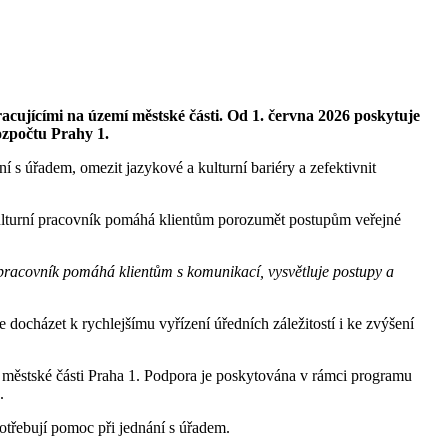
racujícími na území městské části. Od 1. června 2026 poskytuje
ozpočtu Prahy 1.
í s úřadem, omezit jazykové a kulturní bariéry a zefektivnit
rkulturní pracovník pomáhá klientům porozumět postupům veřejné
í pracovník pomáhá klientům s komunikací, vysvětluje postupy a
 docházet k rychlejšímu vyřízení úředních záležitostí i ke zvýšení
u městské části Praha 1. Podpora je poskytována v rámci programu
.
otřebují pomoc při jednání s úřadem.