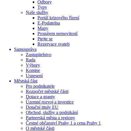
Odbory
Typy
Naše služby
Portál krizového řízení
E-Podatelna
Mapy
Pronájem nemovitostí
Ptejte se
Rezervace svateb
Samospráva
Zastupitelstvo
Rada
Výbory
Komise
Usnesení
Městská část
Pro podnikatele
Rozpočet městské části
Dotace a granty
Územní rozvoj a investice
Dotační tituly EU
Obchod, služby a podnikání
Partnerská města a regiony
Čestné občanství Prahy 1 a cena Prahy 1
O městské části