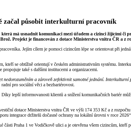
 začal působit interkulturní pracovník
 která má usnadnit komunikaci mezi úřadem a cizinci žijícími či p
rož. Projekt je financován z dotace Ministerstva vnitra ČR a z r
racovníka. Jejím cílem je pomoci cizincům lépe se orientovat při jednán
m, kteří se obtížně orientují v českém administrativním systému. Inte
je propojuje také s dalšími institucemi a organizacemi.
zet nedorozuměním a zároveň zefektivnit samotné jednání. Interkulturn
radní pro sociální věci a bezbariérovost.
. Díky lepší informovanosti klientů a snížení komunikačních bariér může
vestiční dotace Ministerstva vnitra ČR ve výši 174 353 Kč a z rozpočt
oru integrace držitelů dočasné ochrany na lokální úrovni v roce 2026“
 části Praha 1 ve Vodičkově ulici a je otevřena všem cizincům, kteří p