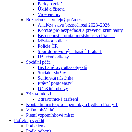
Parky a zeleň
Úklid a čistota
Videoarchiv
Bezpečnost a veřejný pořádek
Analýza stavu bezpečnosti 2023–2026
Komise pro bezpečnost a prevenci kriminality
Bezpečnostní portál městské části Praha 1
Městská policie
Policie ČR
Sbor dobrovolných hasičů Praha 1
Užitečné odkazy
Sociální péče
Bezbariérový atlas objektů
Sociální služby
Seniorská nástěnka
Právní poradenství
Důležité odkazy
Zdravotnictví
Zdravotnická zařízení
Kontaktní místo pro nájemníky a bydlení Prahy 1
Vítání občánků
Pietní vzpomínkové místo
Potřebuji vyřídit
Podle témat
Podle odborů