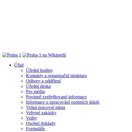
Úřad
Úřední hodiny
Kontakty a organizační struktura
Odbory a oddělení
Úřední deska
Pro média
Povinně zveřejňované informace
Informace o zpracování osobních údajů
Volná pracovní místa
Veřejné zakázky
Volby
Osobní doklady
Formuláře