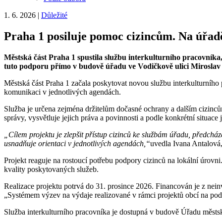
1. 6. 2026
|
Důležité
Praha 1 posiluje pomoc cizincům. Na úřadě
Městská část Praha 1 spustila službu interkulturního pracovníka,
tuto podporu přímo v budově úřadu ve Vodičkově ulici Miroslav B
Městská část Praha 1 začala poskytovat novou službu interkulturního p
komunikaci v jednotlivých agendách.
Služba je určena zejména držitelům dočasné ochrany a dalším cizinců
správy, vysvětluje jejich práva a povinnosti a podle konkrétní situace 
„Cílem projektu je zlepšit přístup cizinců ke službám úřadu, předchá
usnadňuje orientaci v jednotlivých agendách,“
uvedla Ivana Antalová, 
Projekt reaguje na rostoucí potřebu podpory cizinců na lokální úrovni
kvality poskytovaných služeb.
Realizace projektu potrvá do 31. prosince 2026. Financován je z nein
„Systémem výzev na výdaje realizované v rámci projektů obcí na podp
Služba interkulturního pracovníka je dostupná v budově Úřadu městské