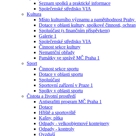
Seznam spolků a praktické informace
Společenské středisko VIA
Kultura
Místo kulturního významu a pamětihodnost Prahy
Dotace v oblasti kultury, spolkové činnosti, ochran
Spoluúčast (s finančním příspěvkem)
Galerie 1
Společenské středisko VIA
Činnost sekce kultury
Nematriční obřady
Památky ve správě MČ Praha 1
Sport
Činnost sekce sportu
Dotace v oblasti sportu
Spoluúčast
Sportovní zařízení v Praze 1
Spolky v oblasti sportu
Čistota a životní prostředí
Antigrafitti program MČ Praha 1
Dotace
Hřiště a sportoviště
Kašny, pítka
Odpady - velkoobjemové kontejnery
Odpady - kontroly
Ovzduší