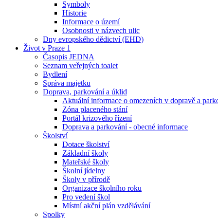
Symboly
Historie
Informace o území
Osobnosti v názvech ulic
Dny evropského dědictví (EHD)
Život v Praze 1
Časopis JEDNA
Seznam veřejných toalet
Bydlení
Správa majetku
Doprava, parkování a úklid
Aktuální informace o omezeních v dopravě a park
Zóna placeného stání
Portál krizového řízení
Doprava a parkování - obecné informace
Školství
Dotace školství
Základní školy
Mateřské školy
Školní jídelny
Školy v přírodě
Organizace školního roku
Pro vedení škol
Místní akční plán vzdělávání
Spolky