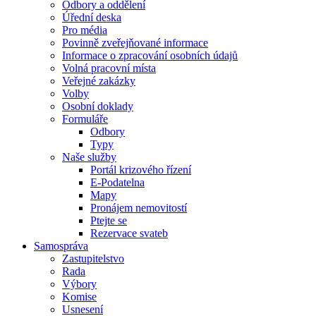
Odbory a oddělení
Úřední deska
Pro média
Povinně zveřejňované informace
Informace o zpracování osobních údajů
Volná pracovní místa
Veřejné zakázky
Volby
Osobní doklady
Formuláře
Odbory
Typy
Naše služby
Portál krizového řízení
E-Podatelna
Mapy
Pronájem nemovitostí
Ptejte se
Rezervace svateb
Samospráva
Zastupitelstvo
Rada
Výbory
Komise
Usnesení