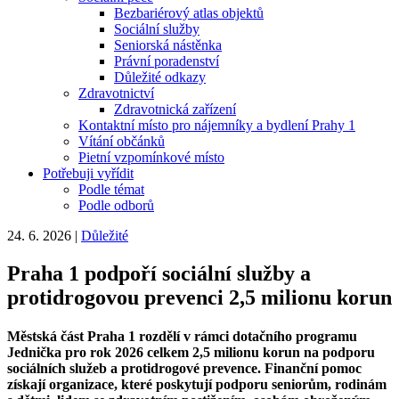
Bezbariérový atlas objektů
Sociální služby
Seniorská nástěnka
Právní poradenství
Důležité odkazy
Zdravotnictví
Zdravotnická zařízení
Kontaktní místo pro nájemníky a bydlení Prahy 1
Vítání občánků
Pietní vzpomínkové místo
Potřebuji vyřídit
Podle témat
Podle odborů
24. 6. 2026
|
Důležité
Praha 1 podpoří sociální služby a
protidrogovou prevenci 2,5 milionu korun
Městská část Praha 1 rozdělí v rámci dotačního programu
Jednička pro rok 2026 celkem 2,5 milionu korun na podporu
sociálních služeb a protidrogové prevence. Finanční pomoc
získají organizace, které poskytují podporu seniorům, rodinám