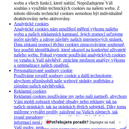
webu a všech funkcí, které nabízí. Nepožadujeme Váš
souhlas s využitím technických cookies na našem webu. Z
tohoto důvodu technické cookies nemohou být individuálně
deaktivovány nebo aktivovány.
Analytické cookies
Analytické cookies nám umožňují měření výkonu našeho
webu a našich reklamních kampaní. Jejich pomocí určujeme
počet návštěv a zdroje návštěv našich internetových stránek.
Data získaná pomocí těchto cookies zpracováváme souhrnně,
bez použití identifikátorů, které ukazují na konkrétní uživatelé
našeho webu. Pokud vypnete používání analytických cookies
ve vztahu k Vaší návštěvě, ztrácíme možnost analýzy výkonu
a optimalizace našich opatření.
Personalizované soubory cookie
Používáme rovněž soubory cookie a další technologie,
abychom přizpůsobili naše webové stránky potřebám a
zájmům našich návštěvníků.
Reklamní cookies
Reklamní cookies používáme my nebo naši partneři, abychom
Vám mohli zobrazit vhodné obsahy nebo reklamy jak na
našich stránkách, tak na stránkách třetích subjektů. Díky tomu
můžeme vytvářet profily založené na Vašich zájmech, tak
Potřebujete poradit?
Zeptejte se našeho asistenta
zvané pseudonymizované profily. Na základě těchto
Che
informací není zpravidla možná bezprostřední identifikace
Vaší osoby, protože jsou používány pouze pseudonymizované