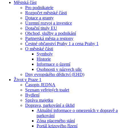
Městská část
Pro podnikatele
Rozpočet městské části
Dotace a granty
Územní rozvoj a investice
Dotační tituly EU
Obchod, služby a podnikání
Partnerská města a regiony
Čestné občanství Prahy 1 a cena Prahy 1
O městské části
Symboly
Historie
Informace o území
Osobnosti v názvech ulic
Dny evropského dědictví (EHD)
Život v Praze 1
Časopis JEDNA
Seznam veřejných toalet
Bydlení
Správa majetku
Doprava, parkování a úklid
Aktuální informace o omezeních v dopravě a
parkování
Zóna placeného stání
Portál krizového řízení