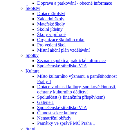
Doprava a parkování - obecné informace
Školství
Dotace školství
Základní školy
Mateřské školy
Školní jídelny
Školy v přírodě
Organizace školního roku
Pro vedení škol
Místní akční plán vzdělávání
Spolky
Seznam spolků a praktické informace
Společenské středisko VIA
Kultura
Místo kulturního významu a pamětihodnost
Prahy 1
Dotace v oblasti kultury, spolkové činnosti,
ochrany kulturního dědictví
Spoluúčast (s finančním příspěvkem)
Galerie 1
Společenské středisko VIA
Činnost sekce kultury
Nematriční obřady
Památky ve správě MČ Praha 1
Sport