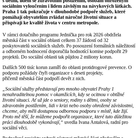
s dětmi, lidem se zdravotním postižením, osobám ohroženým
sociálním vyloučením i lidem závislým na návykových látkách.
Praha 1 tak pokračuje v dlouhodobé podpoře služeb, které
pomáhají obyvatelům zvládat náročné životní situace a
přispívají ke kvalitě života v centru metropole.
V rámci dotačního programu Jednička pro rok 2026 obdržela
městská část v sociální oblasti celkem 37 žádostí od 32
poskytovatelů sociálních služeb. Po posouzení formálních náležitostí
a odborném hodnocení doporučila hodnotící komise podpořit 29
projektů. Do sociální oblasti tak půjdou 2 miliony korun.
Dalších 500 tisíc korun zamíří do oblasti protidrogové prevence. O
podporu požádaly čtyři organizace s deseti projekty,
přičemž městská část podpoří devět z nich.
„Sociální služby představují pro mnoho obyvatel Prahy 1
nenahraditelnou pomoc v okamžicích, kdy se ocitnou v obtížné
životní situaci. Ať už jde o seniory, rodiny s dětmi, osoby se
zdravotním postižením, lidi v krizi nebo osoby ohrožené závislostmi,
chceme, aby měli dostupnou odbornou podporu v místě, kde žijí.
Proto mě těší, že můžeme podpořit organizace, které tuto důležitou
práci dlouhodobě vykonávají,“
uvedla Ivana Antalová, radní pro
sociální věci.