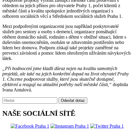
Podpořené projekty vybrali zástupci městské části především s
ohledem na jejich přínos pro obyvatele Prahy 1, počet klientů z
městské části a kvalitu spolupráce jednotlivých organizací s
odborem sociálních věcí a Střediskem sociálních služeb Praha 1.
Mezi podpořenými organizacemi jsou například poskytovatelé
služeb pro seniory a osoby s demencí, organizace pomáhající
obětem domácího násilí, rodinám s dětmi v obtížné situaci, lidem s
duševním onemocněním, osobám se zdravotním postižením nebo
lidem bez domova. Podporu získají také projekty zaměřené na
prevenci závislostí a pomoc lidem ohroženým užíváním návykových
látek.
„Při hodnocení jsme kladli důraz nejen na kvalitu samotných
projektů, ale také na jejich konkrétní dopad na život obyvatel Prahy
1. Chceme podporovat služby, které jsou skutečně dostupné,
efektivní a reagují na aktuální potřeby naší městské části,“
doplnila
Ivana Antalová.
Vyhledávání:
Odeslat dotaz
NAŠE SOCIÁLNÍ SÍTĚ