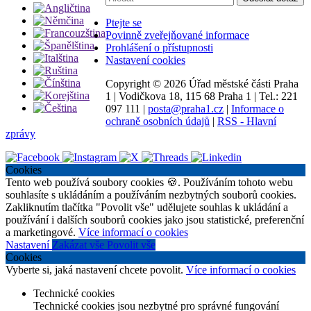
Ptejte se
Povinně zveřejňované informace
Prohlášení o přístupnosti
Nastavení cookies
Copyright ©
2026 Úřad městské části Praha
1
|
Vodičkova 18, 115 68 Praha 1
|
Tel.: 221
097 111
|
posta@praha1.cz
|
Informace o
ochraně osobních údajů
|
RSS - Hlavní
zprávy
Cookies
Tento web používá soubory cookies 🍪. Používáním tohoto webu
souhlasíte s ukládáním a používáním nezbytných souborů cookies.
Zakliknutím tlačítka "Povolit vše" udělujete souhlas k ukládání a
používání i dalších souborů cookies jako jsou statistické, preferenční
a marketingové.
Více informací o cookies
Nastavení
Zakázat vše
Povolit vše
Cookies
Vyberte si, jaká nastavení chcete povolit.
Více informací o cookies
Technické cookies
Technické cookies jsou nezbytné pro správné fungování