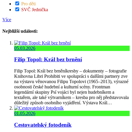
Pro děti
SVČ Jednička
Více
Nejbližší události:
05.03.2026
Filip Topol: Král bez brnění
Filip Topol: Král bez brněníkresby – dokumenty – fotografie
Knihovna Libri Prohibiti ve spolupráci s dalšími partnery zve
na výstavu věnovanou Filipu Topolovi (1965–2013), výrazné
osobnosti české hudební a kulturní scény. Frontman
legendární skupiny Psí vojáci byl nejen hudebníkem a
textařem, ale také výtvarníkem – kresba pro něj představovala
důležitý způsob osobního vyjádření. Výstava Král…
01.05.2026
Cestovatelský fotodeník