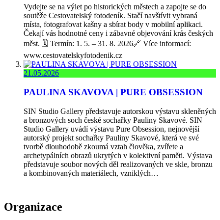
Vydejte se na výlet po historických městech a zapojte se do
soutěže Cestovatelský fotodeník. Stačí navštívit vybraná
místa, fotografovat kašny a sbírat body v mobilní aplikaci.
Čekají vás hodnotné ceny i zábavné objevování krás českých
měst. 🗓️ Termín: 1. 5. – 31. 8. 2026🔗 Více informací:
www.cestovatelskyfotodenik.cz
21.05.2026
PAULINA SKAVOVA | PURE OBSESSION
SIN Studio Gallery představuje autorskou výstavu skleněných
a bronzových soch české sochařky Pauliny Skavové. SIN
Studio Gallery uvádí výstavu Pure Obsession, nejnovější
autorský projekt sochařky Pauliny Skavové, která ve své
tvorbě dlouhodobě zkoumá vztah člověka, zvířete a
archetypálních obrazů ukrytých v kolektivní paměti. Výstava
představuje soubor nových děl realizovaných ve skle, bronzu
a kombinovaných materiálech, vzniklých…
Organizace