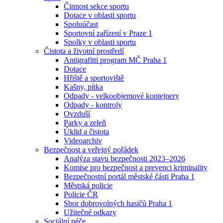
Činnost sekce sportu
Dotace v oblasti sportu
Spoluúčast
Sportovní zařízení v Praze 1
Spolky v oblasti sportu
Čistota a životní prostředí
Antigrafitti program MČ Praha 1
Dotace
Hřiště a sportoviště
Kašny, pítka
Odpady - velkoobjemové kontejnery
Odpady - kontroly
Ovzduší
Parky a zeleň
Úklid a čistota
Videoarchiv
Bezpečnost a veřejný pořádek
Analýza stavu bezpečnosti 2023–2026
Komise pro bezpečnost a prevenci kriminality
Bezpečnostní portál městské části Praha 1
Městská policie
Policie ČR
Sbor dobrovolných hasičů Praha 1
Užitečné odkazy
Sociální péče