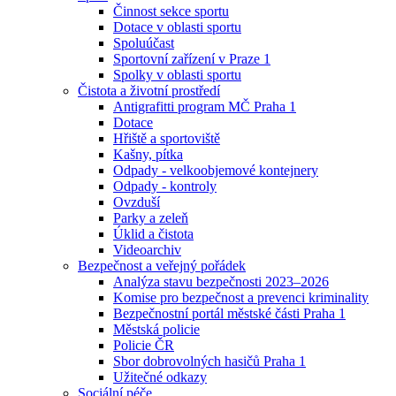
Činnost sekce sportu
Dotace v oblasti sportu
Spoluúčast
Sportovní zařízení v Praze 1
Spolky v oblasti sportu
Čistota a životní prostředí
Antigrafitti program MČ Praha 1
Dotace
Hřiště a sportoviště
Kašny, pítka
Odpady - velkoobjemové kontejnery
Odpady - kontroly
Ovzduší
Parky a zeleň
Úklid a čistota
Videoarchiv
Bezpečnost a veřejný pořádek
Analýza stavu bezpečnosti 2023–2026
Komise pro bezpečnost a prevenci kriminality
Bezpečnostní portál městské části Praha 1
Městská policie
Policie ČR
Sbor dobrovolných hasičů Praha 1
Užitečné odkazy
Sociální péče