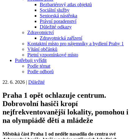
Bezbariérový atlas objektů
Sociální služby
Seniorská nástěnka
Právní poradenství
Důležité odkazy
Zdravotnictví
Zdravotnická zařízení
Kontaktní místo pro nájemníky a bydlení Prahy 1
Vítání občánků
Pietní vzpomínkové místo
Potřebuji vyřídit
Podle témat
Podle odborů
22. 6. 2026
|
Důležité
Praha 1 opět ochlazuje centrum.
Dobrovolní hasiči kropí
nejfrekventovanější lokality, pomohou i
na olympiádě dětí a mládeže
Městská část Praha 1 od neděle nasadila do centra své