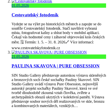
01.05.2026
Cestovatelský fotodeník
Vydejte se na výlet po historických městech a zapojte se do
soutěže Cestovatelský fotodeník. Stačí navštívit vybraná
místa, fotografovat kašny a sbírat body v mobilní aplikaci.
Čekají vás hodnotné ceny i zábavné objevování krás českých
měst. 🗓️ Termín: 1. 5. – 31. 8. 2026🔗 Více informací:
www.cestovatelskyfotodenik.cz
21.05.2026
PAULINA SKAVOVA | PURE OBSESSION
SIN Studio Gallery představuje autorskou výstavu skleněných
a bronzových soch české sochařky Pauliny Skavové. SIN
Studio Gallery uvádí výstavu Pure Obsession, nejnovější
autorský projekt sochařky Pauliny Skavové, která ve své
tvorbě dlouhodobě zkoumá vztah člověka, zvířete a
archetypálních obrazů ukrytých v kolektivní paměti. Výstava
představuje soubor nových děl realizovaných ve skle, bronzu
a kombinovaných materiálech, vzniklých…