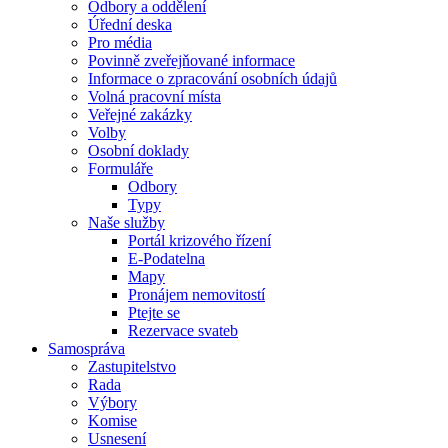
Odbory a oddělení
Úřední deska
Pro média
Povinně zveřejňované informace
Informace o zpracování osobních údajů
Volná pracovní místa
Veřejné zakázky
Volby
Osobní doklady
Formuláře
Odbory
Typy
Naše služby
Portál krizového řízení
E-Podatelna
Mapy
Pronájem nemovitostí
Ptejte se
Rezervace svateb
Samospráva
Zastupitelstvo
Rada
Výbory
Komise
Usnesení