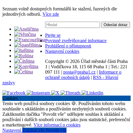
Seznam volně dostupných formulářů ke stažení, řazených dle
jednotlivých odborů.
Více zde
Vyhledávání:
Odeslat dotaz
Ptejte se
Povinně zveřejňované informace
Prohlášení o přístupnosti
Nastavení cookies
Copyright ©
2026 Úřad městské části Praha
1
|
Vodičkova 18, 115 68 Praha 1
|
Tel.: 221
097 111
|
posta@praha1.cz
|
Informace o
ochraně osobních údajů
|
RSS - Hlavní
zprávy
Cookies
Tento web používá soubory cookies 🍪. Používáním tohoto webu
souhlasíte s ukládáním a používáním nezbytných souborů cookies.
Zakliknutím tlačítka "Povolit vše" udělujete souhlas k ukládání a
používání i dalších souborů cookies jako jsou statistické, preferenční
a marketingové.
Více informací o cookies
Nastavení
Zakázat vše
Povolit vše