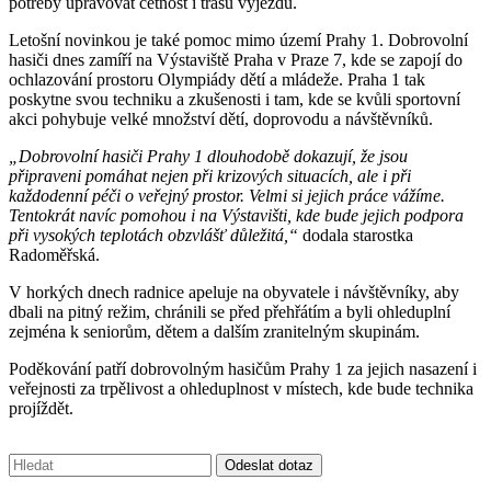
potřeby upravovat četnost i trasu výjezdů.
Letošní novinkou je také pomoc mimo území Prahy 1. Dobrovolní
hasiči dnes zamíří na Výstaviště Praha v Praze 7, kde se zapojí do
ochlazování prostoru Olympiády dětí a mládeže. Praha 1 tak
poskytne svou techniku a zkušenosti i tam, kde se kvůli sportovní
akci pohybuje velké množství dětí, doprovodu a návštěvníků.
„Dobrovolní hasiči Prahy 1 dlouhodobě dokazují, že jsou
připraveni pomáhat nejen při krizových situacích, ale i při
každodenní péči o veřejný prostor. Velmi si jejich práce vážíme.
Tentokrát navíc pomohou i na Výstavišti, kde bude jejich podpora
při vysokých teplotách obzvlášť důležitá,“
dodala starostka
Radoměřská.
V horkých dnech radnice apeluje na obyvatele i návštěvníky, aby
dbali na pitný režim, chránili se před přehřátím a byli ohleduplní
zejména k seniorům, dětem a dalším zranitelným skupinám.
Poděkování patří dobrovolným hasičům Prahy 1 za jejich nasazení i
veřejnosti za trpělivost a ohleduplnost v místech, kde bude technika
projíždět.
Vyhledávání:
Odeslat dotaz