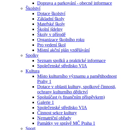
Doprava a parkování - obecné informace
Školství
Dotace školství
Základní školy
Mateřské školy
Školní jídelny
Školy v přírodě
Organizace školního roku
Pro vedení škol
Místní akční plán vzdělávání
Spolky
Seznam spolků a praktické informace
Společenské středisko VIA
Kultura
Místo kulturního významu a pamětihodnost
Prahy 1
Dotace v oblasti kultury, spolkové činnosti,
ochrany kulturního dědictví
Spoluúčast (s finančním příspěvkem)
Galerie 1
Společenské středisko VIA
Činnost sekce kultury
Nematriční obřady
Památky ve správě MČ Praha 1
Sport