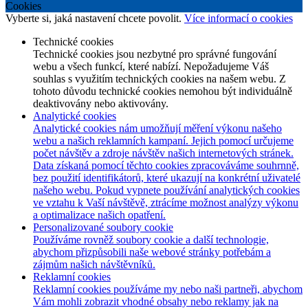
Cookies
Vyberte si, jaká nastavení chcete povolit.
Více informací o cookies
Technické cookies
Technické cookies jsou nezbytné pro správné fungování
webu a všech funkcí, které nabízí. Nepožadujeme Váš
souhlas s využitím technických cookies na našem webu. Z
tohoto důvodu technické cookies nemohou být individuálně
deaktivovány nebo aktivovány.
Analytické cookies
Analytické cookies nám umožňují měření výkonu našeho
webu a našich reklamních kampaní. Jejich pomocí určujeme
počet návštěv a zdroje návštěv našich internetových stránek.
Data získaná pomocí těchto cookies zpracováváme souhrnně,
bez použití identifikátorů, které ukazují na konkrétní uživatelé
našeho webu. Pokud vypnete používání analytických cookies
ve vztahu k Vaší návštěvě, ztrácíme možnost analýzy výkonu
a optimalizace našich opatření.
Personalizované soubory cookie
Používáme rovněž soubory cookie a další technologie,
abychom přizpůsobili naše webové stránky potřebám a
zájmům našich návštěvníků.
Reklamní cookies
Reklamní cookies používáme my nebo naši partneři, abychom
Vám mohli zobrazit vhodné obsahy nebo reklamy jak na