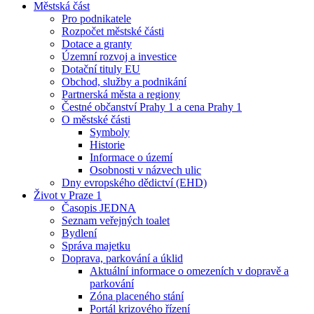
Městská část
Pro podnikatele
Rozpočet městské části
Dotace a granty
Územní rozvoj a investice
Dotační tituly EU
Obchod, služby a podnikání
Partnerská města a regiony
Čestné občanství Prahy 1 a cena Prahy 1
O městské části
Symboly
Historie
Informace o území
Osobnosti v názvech ulic
Dny evropského dědictví (EHD)
Život v Praze 1
Časopis JEDNA
Seznam veřejných toalet
Bydlení
Správa majetku
Doprava, parkování a úklid
Aktuální informace o omezeních v dopravě a
parkování
Zóna placeného stání
Portál krizového řízení