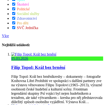
Školství
Politické
Sociální služby
Zdravotnictví
Pro děti
SVČ Jednička
Více
Nejbližší události:
05.03.2026
Filip Topol: Král bez brnění
Filip Topol: Král bez brněníkresby – dokumenty – fotografie
Knihovna Libri Prohibiti ve spolupráci s dalšími partnery zve
na výstavu věnovanou Filipu Topolovi (1965–2013), výrazné
osobnosti české hudební a kulturní scény. Frontman
legendární skupiny Psí vojáci byl nejen hudebníkem a
textařem, ale také výtvarníkem – kresba pro něj představovala
důležitý způsob osobního vyjádření. Výstava Král…