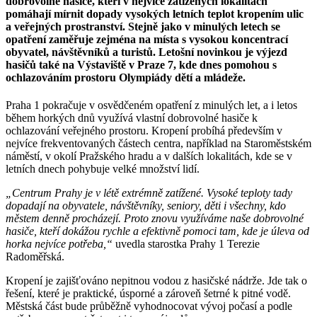
dobrovolné hasiče, kteří v nejvíce zatížených lokalitách
pomáhají mírnit dopady vysokých letních teplot kropením ulic
a veřejných prostranství. Stejně jako v minulých letech se
opatření zaměřuje zejména na místa s vysokou koncentrací
obyvatel, návštěvníků a turistů. Letošní novinkou je výjezd
hasičů také na Výstaviště v Praze 7, kde dnes pomohou s
ochlazováním prostoru Olympiády dětí a mládeže.
Praha 1 pokračuje v osvědčeném opatření z minulých let, a i letos
během horkých dnů využívá vlastní dobrovolné hasiče k
ochlazování veřejného prostoru. Kropení probíhá především v
nejvíce frekventovaných částech centra, například na Staroměstském
náměstí, v okolí Pražského hradu a v dalších lokalitách, kde se v
letních dnech pohybuje velké množství lidí.
„Centrum Prahy je v létě extrémně zatížené. Vysoké teploty tady
dopadají na obyvatele, návštěvníky, seniory, děti i všechny, kdo
městem denně procházejí. Proto znovu využíváme naše dobrovolné
hasiče, kteří dokážou rychle a efektivně pomoci tam, kde je úleva od
horka nejvíce potřeba,“
uvedla starostka Prahy 1 Terezie
Radoměřská.
Kropení je zajišťováno nepitnou vodou z hasičské nádrže. Jde tak o
řešení, které je praktické, úsporné a zároveň šetrné k pitné vodě.
Městská část bude průběžně vyhodnocovat vývoj počasí a podle