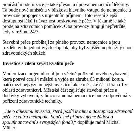
Součástí modernizace je také přesun a úprava nemocniční lékárny.
Ta bude nově umístěna v blízkosti hlavního vstupu do nemocnice a
provozně propojena s urgentním příjmem. Toto řešení zlepší
dostupnost léků i návaznost poskytované péče. V lékárně je také
prodejna zdravotních pomůcek. Oba provozy fungují nepřetržitě,
tedy v režimu 24/7.
Stavební práce probíhají za plného provozu nemocnice a jsou
rozděleny do jednotlivých etap tak, aby byl zajištěn nepřetržitý chod
zdravotnických služeb.
Investice s cílem zvýšit kvalitu péče
Modernizace urgentního příjmu včetně pořízení nového vybavení,
která potrvá cca 14 měsíců a vyjde na zhruba 63 milionů korun,
patří mezi nejvýznamnější investiční akce městské části Praha 1 v
oblasti zdravotnictví. Městská část zajišťuje stavební práce a
dodávky vybavení, zatímco samotná nemocnice bude odpovědná za
pořízení zdravotnické techniky.
„
Jde o důležitou investici, která posílí kvalitu a dostupnost zdravotní
péče v centru metropole. Současně připravujeme žádost o
spolufinancování z evropských fondů,
“ doplňuje radní Michal
Müller.