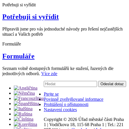
Potřebuji si vyřídit
Potřebuji si vyřídit
Připravili jsme pro vás jednoduché návody pro řešení nejčastějších
situací a Vašich potřeb
Formuláře
Formuláře
Seznam volně dostupných formulářů ke stažení, řazených dle
jednotlivých odborů.
Více zde
Vyhledávání:
Odeslat dotaz
Ptejte se
Povinně zveřejňované informace
Prohlášení o přístupnosti
Nastavení cookies
Copyright ©
2026 Úřad městské části Praha
1
|
Vodičkova 18, 115 68 Praha 1
|
Tel.: 221