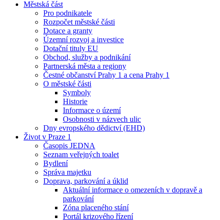
Městská část
Pro podnikatele
Rozpočet městské části
Dotace a granty
Územní rozvoj a investice
Dotační tituly EU
Obchod, služby a podnikání
Partnerská města a regiony
Čestné občanství Prahy 1 a cena Prahy 1
O městské části
Symboly
Historie
Informace o území
Osobnosti v názvech ulic
Dny evropského dědictví (EHD)
Život v Praze 1
Časopis JEDNA
Seznam veřejných toalet
Bydlení
Správa majetku
Doprava, parkování a úklid
Aktuální informace o omezeních v dopravě a
parkování
Zóna placeného stání
Portál krizového řízení