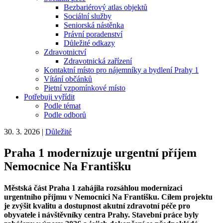
Bezbariérový atlas objektů
Sociální služby
Seniorská nástěnka
Právní poradenství
Důležité odkazy
Zdravotnictví
Zdravotnická zařízení
Kontaktní místo pro nájemníky a bydlení Prahy 1
Vítání občánků
Pietní vzpomínkové místo
Potřebuji vyřídit
Podle témat
Podle odborů
30. 3. 2026
|
Důležité
Praha 1 modernizuje urgentní příjem
Nemocnice Na Františku
Městská část Praha 1 zahájila rozsáhlou modernizaci
urgentního příjmu v Nemocnici Na Františku. Cílem projektu
je zvýšit kvalitu a dostupnost akutní zdravotní péče pro
obyvatele i návštěvníky centra Prahy. Stavební práce byly