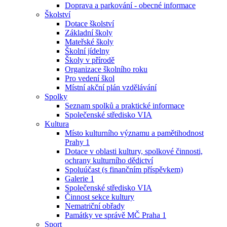
Doprava a parkování - obecné informace
Školství
Dotace školství
Základní školy
Mateřské školy
Školní jídelny
Školy v přírodě
Organizace školního roku
Pro vedení škol
Místní akční plán vzdělávání
Spolky
Seznam spolků a praktické informace
Společenské středisko VIA
Kultura
Místo kulturního významu a pamětihodnost
Prahy 1
Dotace v oblasti kultury, spolkové činnosti,
ochrany kulturního dědictví
Spoluúčast (s finančním příspěvkem)
Galerie 1
Společenské středisko VIA
Činnost sekce kultury
Nematriční obřady
Památky ve správě MČ Praha 1
Sport