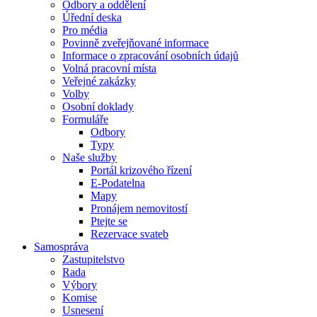
Odbory a oddělení
Úřední deska
Pro média
Povinně zveřejňované informace
Informace o zpracování osobních údajů
Volná pracovní místa
Veřejné zakázky
Volby
Osobní doklady
Formuláře
Odbory
Typy
Naše služby
Portál krizového řízení
E-Podatelna
Mapy
Pronájem nemovitostí
Ptejte se
Rezervace svateb
Samospráva
Zastupitelstvo
Rada
Výbory
Komise
Usnesení