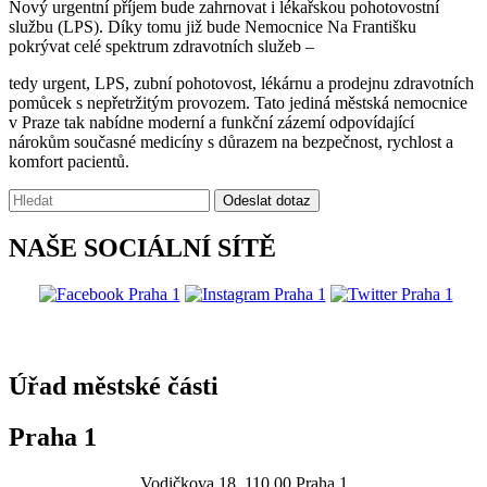
Nový urgentní příjem bude zahrnovat i lékařskou pohotovostní
službu (LPS). Díky tomu již bude Nemocnice Na Františku
pokrývat celé spektrum zdravotních služeb –
tedy urgent, LPS, zubní pohotovost, lékárnu a prodejnu zdravotních
pomůcek s nepřetržitým provozem. Tato jediná městská nemocnice
v Praze tak nabídne moderní a funkční zázemí odpovídající
nárokům současné medicíny s důrazem na bezpečnost, rychlost a
komfort pacientů.
Vyhledávání:
Odeslat dotaz
NAŠE SOCIÁLNÍ SÍTĚ
@praha1
Úřad městské části
Praha 1
Vodičkova 18, 110 00 Praha 1