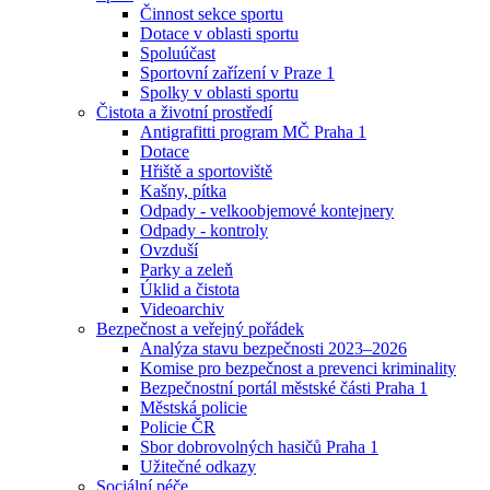
Činnost sekce sportu
Dotace v oblasti sportu
Spoluúčast
Sportovní zařízení v Praze 1
Spolky v oblasti sportu
Čistota a životní prostředí
Antigrafitti program MČ Praha 1
Dotace
Hřiště a sportoviště
Kašny, pítka
Odpady - velkoobjemové kontejnery
Odpady - kontroly
Ovzduší
Parky a zeleň
Úklid a čistota
Videoarchiv
Bezpečnost a veřejný pořádek
Analýza stavu bezpečnosti 2023–2026
Komise pro bezpečnost a prevenci kriminality
Bezpečnostní portál městské části Praha 1
Městská policie
Policie ČR
Sbor dobrovolných hasičů Praha 1
Užitečné odkazy
Sociální péče