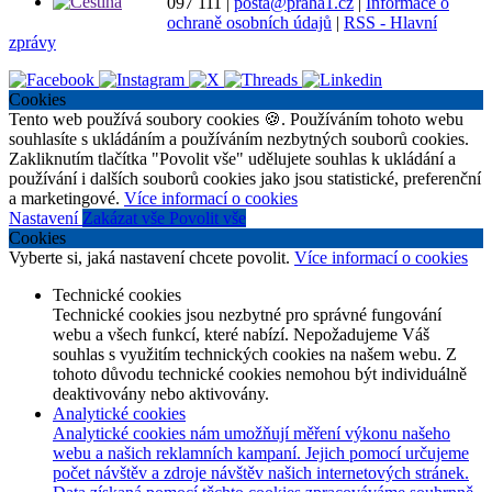
097 111
|
posta@praha1.cz
|
Informace o
ochraně osobních údajů
|
RSS - Hlavní
zprávy
Cookies
Tento web používá soubory cookies 🍪. Používáním tohoto webu
souhlasíte s ukládáním a používáním nezbytných souborů cookies.
Zakliknutím tlačítka "Povolit vše" udělujete souhlas k ukládání a
používání i dalších souborů cookies jako jsou statistické, preferenční
a marketingové.
Více informací o cookies
Nastavení
Zakázat vše
Povolit vše
Cookies
Vyberte si, jaká nastavení chcete povolit.
Více informací o cookies
Technické cookies
Technické cookies jsou nezbytné pro správné fungování
webu a všech funkcí, které nabízí. Nepožadujeme Váš
souhlas s využitím technických cookies na našem webu. Z
tohoto důvodu technické cookies nemohou být individuálně
deaktivovány nebo aktivovány.
Analytické cookies
Analytické cookies nám umožňují měření výkonu našeho
webu a našich reklamních kampaní. Jejich pomocí určujeme
počet návštěv a zdroje návštěv našich internetových stránek.