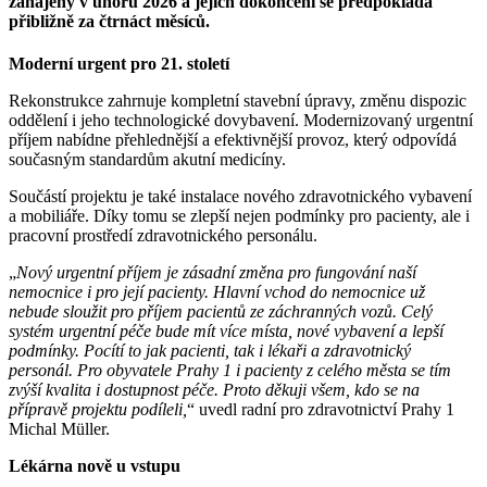
zahájeny v únoru 2026 a jejich dokončení se předpokládá
přibližně za čtrnáct měsíců.
Moderní urgent pro 21. století
Rekonstrukce zahrnuje kompletní stavební úpravy, změnu dispozic
oddělení i jeho technologické dovybavení. Modernizovaný urgentní
příjem nabídne přehlednější a efektivnější provoz, který odpovídá
současným standardům akutní medicíny.
Součástí projektu je také instalace nového zdravotnického vybavení
a mobiliáře. Díky tomu se zlepší nejen podmínky pro pacienty, ale i
pracovní prostředí zdravotnického personálu.
„
Nový urgentní příjem je zásadní změna pro fungování naší
nemocnice i pro její pacienty. Hlavní vchod do nemocnice už
nebude sloužit pro příjem pacientů ze záchranných vozů. Celý
systém urgentní péče bude mít více místa, nové vybavení a lepší
podmínky. Pocítí to jak pacienti, tak i lékaři a zdravotnický
personál. Pro obyvatele Prahy 1 i pacienty z celého města se tím
zvýší kvalita i dostupnost péče. Proto děkuji všem, kdo se na
přípravě projektu podíleli,
“ uvedl radní pro zdravotnictví Prahy 1
Michal Müller.
Lékárna nově u vstupu