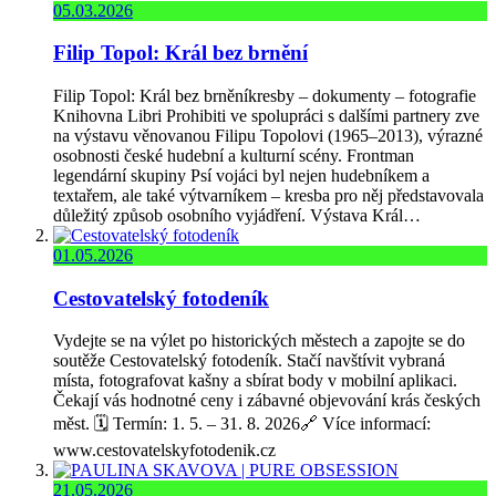
05.03.2026
Filip Topol: Král bez brnění
Filip Topol: Král bez brněníkresby – dokumenty – fotografie
Knihovna Libri Prohibiti ve spolupráci s dalšími partnery zve
na výstavu věnovanou Filipu Topolovi (1965–2013), výrazné
osobnosti české hudební a kulturní scény. Frontman
legendární skupiny Psí vojáci byl nejen hudebníkem a
textařem, ale také výtvarníkem – kresba pro něj představovala
důležitý způsob osobního vyjádření. Výstava Král…
01.05.2026
Cestovatelský fotodeník
Vydejte se na výlet po historických městech a zapojte se do
soutěže Cestovatelský fotodeník. Stačí navštívit vybraná
místa, fotografovat kašny a sbírat body v mobilní aplikaci.
Čekají vás hodnotné ceny i zábavné objevování krás českých
měst. 🗓️ Termín: 1. 5. – 31. 8. 2026🔗 Více informací:
www.cestovatelskyfotodenik.cz
21.05.2026