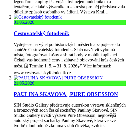
legendární skupiny Psí vojáci byl nejen hudebníkem a
textařem, ale také výtvarníkem – kresba pro něj představovala
důležitý způsob osobního vyjádření. Výstava Král…
01.05.2026
Cestovatelský fotodeník
Vydejte se na výlet po historických městech a zapojte se do
soutěže Cestovatelský fotodeník. Stačí navštívit vybraná
místa, fotografovat kašny a sbírat body v mobilní aplikaci.
Čekají vás hodnotné ceny i zábavné objevování krás českých
měst. 🗓️ Termín: 1. 5. – 31. 8. 2026🔗 Více informací:
www.cestovatelskyfotodenik.cz
21.05.2026
PAULINA SKAVOVA | PURE OBSESSION
SIN Studio Gallery představuje autorskou výstavu skleněných
a bronzových soch české sochařky Pauliny Skavové. SIN
Studio Gallery uvádí výstavu Pure Obsession, nejnovější
autorský projekt sochařky Pauliny Skavové, která ve své
tvorbě dlouhodobě zkoumá vztah člověka, zvířete a