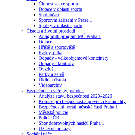
Činnost sekce sportu
Dotace v oblasti sportu
Spoluúčast
Sportovní zařízení v Praze 1
Spolky v oblasti sportu
Čistota a životní prostředí
Antigrafitti program MČ Praha 1
Dotace
Hřiště a sportoviště
Kašny, pítka
Odpady - velkoobjemové kontejnery
Odpady - kontroly
Ovzduší
Parky a zeleň
Úklid a čistota
Videoarchiv
Bezpečnost a veřejný pořádek
Analýza stavu bezpečnosti 2023–2026
Komise pro bezpečnost a prevenci kriminality
Bezpečnostní portál městské části Praha 1
Městská policie
Policie ČR
Sbor dobrovolných hasičů Praha 1
Užitečné odkazy
Sociální péče