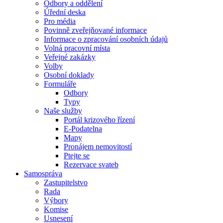
Odbory a oddělení
Úřední deska
Pro média
Povinně zveřejňované informace
Informace o zpracování osobních údajů
Volná pracovní místa
Veřejné zakázky
Volby
Osobní doklady
Formuláře
Odbory
Typy
Naše služby
Portál krizového řízení
E-Podatelna
Mapy
Pronájem nemovitostí
Ptejte se
Rezervace svateb
Samospráva
Zastupitelstvo
Rada
Výbory
Komise
Usnesení