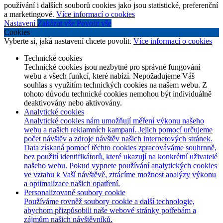
používání i dalších souborů cookies jako jsou statistické, preferenční
a marketingové.
Více informací o cookies
Nastavení
Zakázat vše
Povolit vše
Cookies
Vyberte si, jaká nastavení chcete povolit.
Více informací o cookies
Technické cookies
Technické cookies jsou nezbytné pro správné fungování
webu a všech funkcí, které nabízí. Nepožadujeme Váš
souhlas s využitím technických cookies na našem webu. Z
tohoto důvodu technické cookies nemohou být individuálně
deaktivovány nebo aktivovány.
Analytické cookies
Analytické cookies nám umožňují měření výkonu našeho
webu a našich reklamních kampaní. Jejich pomocí určujeme
počet návštěv a zdroje návštěv našich internetových stránek.
Data získaná pomocí těchto cookies zpracováváme souhrnně,
bez použití identifikátorů, které ukazují na konkrétní uživatelé
našeho webu. Pokud vypnete používání analytických cookies
ve vztahu k Vaší návštěvě, ztrácíme možnost analýzy výkonu
a optimalizace našich opatření.
Personalizované soubory cookie
Používáme rovněž soubory cookie a další technologie,
abychom přizpůsobili naše webové stránky potřebám a
zájmům našich návštěvníků.