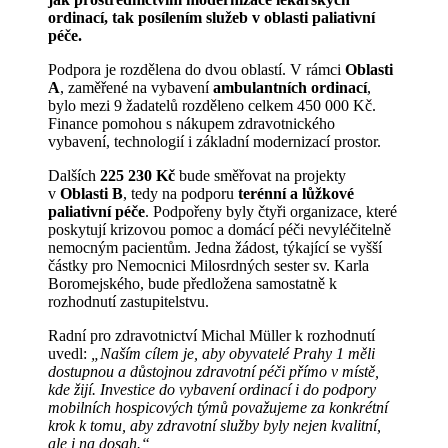
ordinací, tak posílením služeb v oblasti paliativní
péče.
Podpora je rozdělena do dvou oblastí. V rámci
Oblasti
A
, zaměřené na vybavení
ambulantních ordinací
,
bylo mezi 9 žadatelů rozděleno celkem 450 000 Kč.
Finance pomohou s nákupem zdravotnického
vybavení, technologií i základní modernizací prostor.
Dalších
225 230 Kč
bude směřovat na projekty
v
Oblasti B
, tedy na podporu
terénní a lůžkové
paliativní péče
. Podpořeny byly čtyři organizace, které
poskytují krizovou pomoc a domácí péči nevyléčitelně
nemocným pacientům. Jedna žádost, týkající se vyšší
částky pro Nemocnici Milosrdných sester sv. Karla
Boromejského, bude předložena samostatně k
rozhodnutí zastupitelstvu.
Radní pro zdravotnictví Michal Müller k rozhodnutí
uvedl:
„Naším cílem je, aby obyvatelé Prahy 1 měli
dostupnou a důstojnou zdravotní péči přímo v místě,
kde žijí. Investice do vybavení ordinací i do podpory
mobilních hospicových týmů považujeme za konkrétní
krok k tomu, aby zdravotní služby byly nejen kvalitní,
ale i na dosah.“