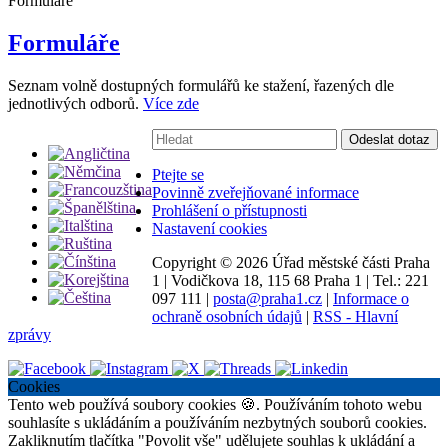
Formuláře
Formuláře
Seznam volně dostupných formulářů ke stažení, řazených dle
jednotlivých odborů.
Více zde
Vyhledávání:
Odeslat dotaz
Ptejte se
Povinně zveřejňované informace
Prohlášení o přístupnosti
Nastavení cookies
Copyright ©
2026 Úřad městské části Praha
1
|
Vodičkova 18, 115 68 Praha 1
|
Tel.: 221
097 111
|
posta@praha1.cz
|
Informace o
ochraně osobních údajů
|
RSS - Hlavní
zprávy
Cookies
Tento web používá soubory cookies 🍪. Používáním tohoto webu
souhlasíte s ukládáním a používáním nezbytných souborů cookies.
Zakliknutím tlačítka "Povolit vše" udělujete souhlas k ukládání a