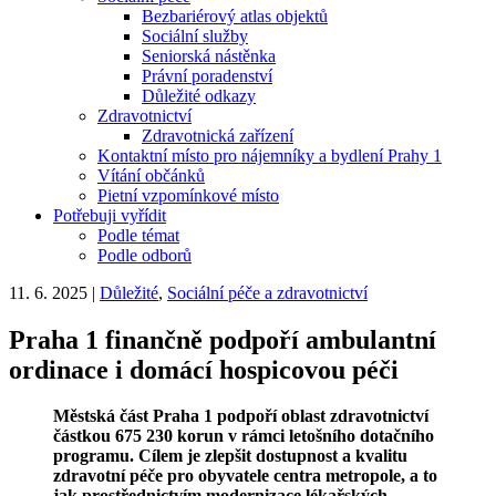
Bezbariérový atlas objektů
Sociální služby
Seniorská nástěnka
Právní poradenství
Důležité odkazy
Zdravotnictví
Zdravotnická zařízení
Kontaktní místo pro nájemníky a bydlení Prahy 1
Vítání občánků
Pietní vzpomínkové místo
Potřebuji vyřídit
Podle témat
Podle odborů
11. 6. 2025
|
Důležité
,
Sociální péče a zdravotnictví
Praha 1 finančně podpoří ambulantní
ordinace i domácí hospicovou péči
Městská část Praha 1 podpoří oblast zdravotnictví
částkou 675 230 korun v rámci letošního dotačního
programu. Cílem je zlepšit dostupnost a kvalitu
zdravotní péče pro obyvatele centra metropole, a to
jak prostřednictvím modernizace lékařských