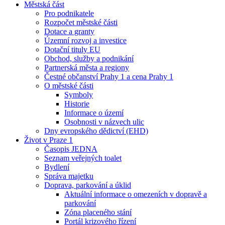
Městská část
Pro podnikatele
Rozpočet městské části
Dotace a granty
Územní rozvoj a investice
Dotační tituly EU
Obchod, služby a podnikání
Partnerská města a regiony
Čestné občanství Prahy 1 a cena Prahy 1
O městské části
Symboly
Historie
Informace o území
Osobnosti v názvech ulic
Dny evropského dědictví (EHD)
Život v Praze 1
Časopis JEDNA
Seznam veřejných toalet
Bydlení
Správa majetku
Doprava, parkování a úklid
Aktuální informace o omezeních v dopravě a
parkování
Zóna placeného stání
Portál krizového řízení