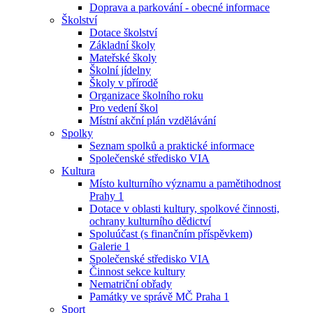
Doprava a parkování - obecné informace
Školství
Dotace školství
Základní školy
Mateřské školy
Školní jídelny
Školy v přírodě
Organizace školního roku
Pro vedení škol
Místní akční plán vzdělávání
Spolky
Seznam spolků a praktické informace
Společenské středisko VIA
Kultura
Místo kulturního významu a pamětihodnost
Prahy 1
Dotace v oblasti kultury, spolkové činnosti,
ochrany kulturního dědictví
Spoluúčast (s finančním příspěvkem)
Galerie 1
Společenské středisko VIA
Činnost sekce kultury
Nematriční obřady
Památky ve správě MČ Praha 1
Sport