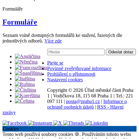
Formuláře
Formuláře
Seznam volně dostupných formulářů ke stažení, řazených dle
jednotlivých odborů.
Více zde
Vyhledávání:
Odeslat dotaz
Ptejte se
Povinně zveřejňované informace
Prohlášení o přístupnosti
Nastavení cookies
Copyright ©
2026 Úřad městské části Praha
1
|
Vodičkova 18, 115 68 Praha 1
|
Tel.: 221
097 111
|
posta@praha1.cz
|
Informace o
ochraně osobních údajů
|
RSS - Hlavní
zprávy
Cookies
Tento web používá soubory cookies 🍪. Používáním tohoto webu