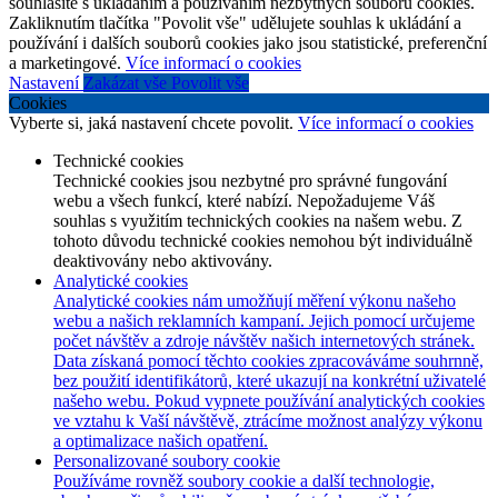
souhlasíte s ukládáním a používáním nezbytných souborů cookies.
Zakliknutím tlačítka "Povolit vše" udělujete souhlas k ukládání a
používání i dalších souborů cookies jako jsou statistické, preferenční
a marketingové.
Více informací o cookies
Nastavení
Zakázat vše
Povolit vše
Cookies
Vyberte si, jaká nastavení chcete povolit.
Více informací o cookies
Technické cookies
Technické cookies jsou nezbytné pro správné fungování
webu a všech funkcí, které nabízí. Nepožadujeme Váš
souhlas s využitím technických cookies na našem webu. Z
tohoto důvodu technické cookies nemohou být individuálně
deaktivovány nebo aktivovány.
Analytické cookies
Analytické cookies nám umožňují měření výkonu našeho
webu a našich reklamních kampaní. Jejich pomocí určujeme
počet návštěv a zdroje návštěv našich internetových stránek.
Data získaná pomocí těchto cookies zpracováváme souhrnně,
bez použití identifikátorů, které ukazují na konkrétní uživatelé
našeho webu. Pokud vypnete používání analytických cookies
ve vztahu k Vaší návštěvě, ztrácíme možnost analýzy výkonu
a optimalizace našich opatření.
Personalizované soubory cookie
Používáme rovněž soubory cookie a další technologie,