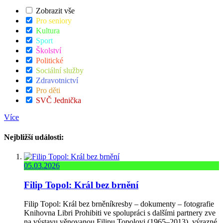
Zobrazit vše
Pro seniory
Kultura
Sport
Školství
Politické
Sociální služby
Zdravotnictví
Pro děti
SVČ Jednička
Více
Nejbližší události:
05.03.2026
Filip Topol: Král bez brnění
Filip Topol: Král bez brněníkresby – dokumenty – fotografie
Knihovna Libri Prohibiti ve spolupráci s dalšími partnery zve
na výstavu věnovanou Filipu Topolovi (1965–2013), výrazné