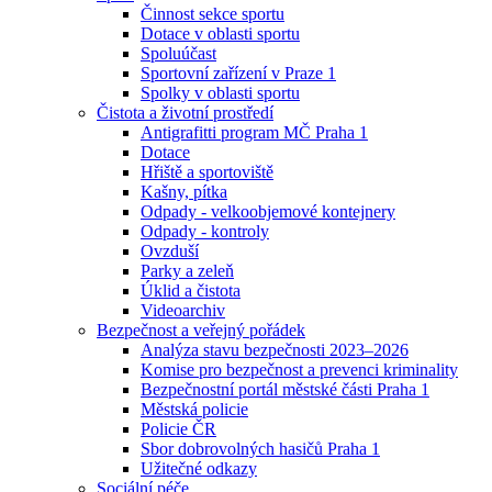
Činnost sekce sportu
Dotace v oblasti sportu
Spoluúčast
Sportovní zařízení v Praze 1
Spolky v oblasti sportu
Čistota a životní prostředí
Antigrafitti program MČ Praha 1
Dotace
Hřiště a sportoviště
Kašny, pítka
Odpady - velkoobjemové kontejnery
Odpady - kontroly
Ovzduší
Parky a zeleň
Úklid a čistota
Videoarchiv
Bezpečnost a veřejný pořádek
Analýza stavu bezpečnosti 2023–2026
Komise pro bezpečnost a prevenci kriminality
Bezpečnostní portál městské části Praha 1
Městská policie
Policie ČR
Sbor dobrovolných hasičů Praha 1
Užitečné odkazy
Sociální péče