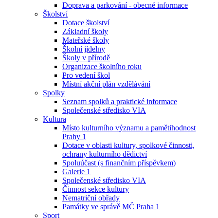
Doprava a parkování - obecné informace
Školství
Dotace školství
Základní školy
Mateřské školy
Školní jídelny
Školy v přírodě
Organizace školního roku
Pro vedení škol
Místní akční plán vzdělávání
Spolky
Seznam spolků a praktické informace
Společenské středisko VIA
Kultura
Místo kulturního významu a pamětihodnost
Prahy 1
Dotace v oblasti kultury, spolkové činnosti,
ochrany kulturního dědictví
Spoluúčast (s finančním příspěvkem)
Galerie 1
Společenské středisko VIA
Činnost sekce kultury
Nematriční obřady
Památky ve správě MČ Praha 1
Sport