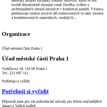
autorský projekt sochařky Pauliny Skavové, která ve své
tvorbě dlouhodobě zkoumá vztah člověka, zvířete a
archetypálních obrazů ukrytých v kolektivní paměti. Výstava
představuje soubor nových děl realizovaných ve skle, bronzu
a kombinovaných materiálech, vzniklých…
Organizace
Úřad městské části Praha 1
Úřad městské části Praha 1
Vodičkova 18, 110 00 Praha 1
Tel.: 221 097 111
Potřebuji si vyřídit
Potřebuji si vyřídit
Připravili jsme pro vás jednoduché návody pro řešení nejčastějších
situací a Vašich potřeb