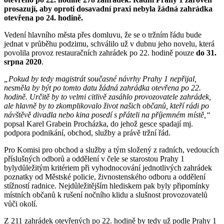
prosazují, aby oproti dosavadní praxi nebyla žádná zahrádka
otevřena po 24. hodině.
Vedení hlavního města přes domluvu, že se o tržním řádu bude
jednat v průběhu podzimu, schválilo už v dubnu jeho novelu, která
povolila provoz restauračních zahrádek po 22. hodině pouze
do 31.
srpna 2020
.
„Pokud by tedy magistrát současné návrhy Prahy 1 nepřijal,
nesměla by být po tomto datu žádná zahrádka otevřena po 22.
hodině. Určitě by to velmi citlivě zasáhlo provozovatele zahrádek,
ale hlavně by to zkomplikovalo život našich občanů, kteří rádi po
návštěvě divadla nebo kina posedí s přáteli na příjemném místě,“
popsal Karel Grabein Procházka, do jehož gesce spadají mj.
podpora podnikání, obchod, služby a právě tržní řád.
Pro Komisi pro obchod a služby a tým složený z radních, vedoucích
příslušných odborů a oddělení v čele se starostou Prahy 1
bylydůležitým kritériem při vyhodnocování jednotlivých zahrádek
poznatky od Městské policie, živnostenského odboru a oddělení
stížností radnice. Nejdůležitějším hlediskem pak byly připomínky
místních občanů k rušení nočního klidu a slušnost provozovatelů
vůči okolí.
Z 211 zahrádek otevřených po 22. hodině by tedy už podle Prahy 1