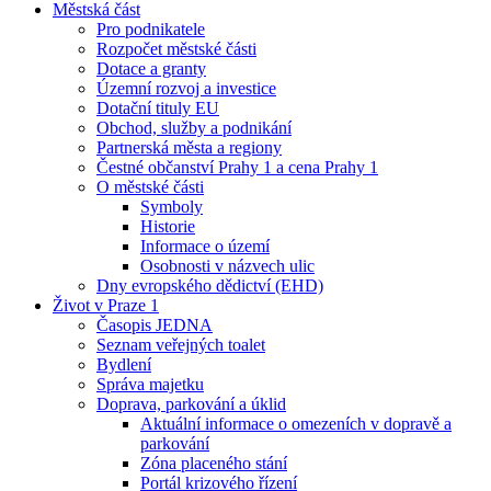
Městská část
Pro podnikatele
Rozpočet městské části
Dotace a granty
Územní rozvoj a investice
Dotační tituly EU
Obchod, služby a podnikání
Partnerská města a regiony
Čestné občanství Prahy 1 a cena Prahy 1
O městské části
Symboly
Historie
Informace o území
Osobnosti v názvech ulic
Dny evropského dědictví (EHD)
Život v Praze 1
Časopis JEDNA
Seznam veřejných toalet
Bydlení
Správa majetku
Doprava, parkování a úklid
Aktuální informace o omezeních v dopravě a
parkování
Zóna placeného stání
Portál krizového řízení