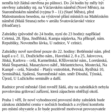
neměla být žádná otevřena po půlnoci. Do 24 hodin by měly být
otevřeny zahrádky mj. na Václavském náměstí (Nové Město), na
Staroměstském náměstí (vyjma 9 – 11) (Staré Město), před
Malostranskou besedou, na výslovné přání místních na Maltézském
náměstí (Malá Strana) nebo v areálu Svatováclavské vinice
(Hradčany).
Zahrádky (původně do 24 hodin, nyní do 23 hodin): například
Celetná, 28. října, Jindřišská, Kampa náplavka, Na příkopě, nám.
Republiky, Novotného lávka, U radnice, V celnici.
Zahrádky nově navržené pouze do 22. hodiny: Betlémské nám. před
kaplí a u č. 11, Dražického nám., Havelská 2, 8 a 25, Jalovcova,
Jilská, Karlova – celá, Karmelitská, Křížovnické nám., Loretánská,
Malá Štupartská, Masarykovo nábř., Melantrichova, Mostecká, Na
Kampě – celá, Národní – Platýz vnitroblok, Petrská, Rytířská 10,
Seminářská, Spálená, Staroměstské nám. směr Dlouhá, Týnská,
Újezd, U Lužického semináře a další.
Radnice první městské části rovněž žádá, aby na zahrádkách nebyla
povolována grilovací zařízení, která zápachem obtěžují okolí.
Praha 1 věří, že nové vyhodnocení provozní doby zahrádek bude
zárukou zklidnění centra v nočních hodinách a zvýšení komfortu
pro místní obyvatele a že bude pozitivně motivovat provozovatele