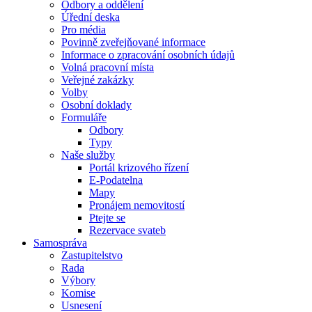
Odbory a oddělení
Úřední deska
Pro média
Povinně zveřejňované informace
Informace o zpracování osobních údajů
Volná pracovní místa
Veřejné zakázky
Volby
Osobní doklady
Formuláře
Odbory
Typy
Naše služby
Portál krizového řízení
E-Podatelna
Mapy
Pronájem nemovitostí
Ptejte se
Rezervace svateb
Samospráva
Zastupitelstvo
Rada
Výbory
Komise
Usnesení