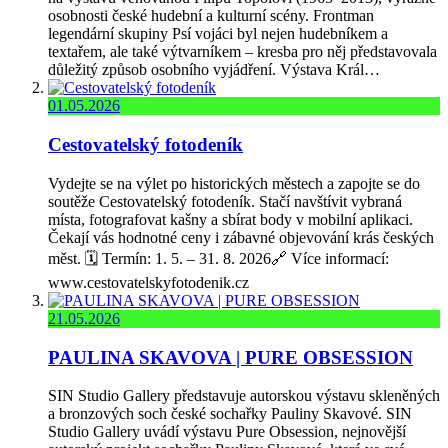
osobnosti české hudební a kulturní scény. Frontman
legendární skupiny Psí vojáci byl nejen hudebníkem a
textařem, ale také výtvarníkem – kresba pro něj představovala
důležitý způsob osobního vyjádření. Výstava Král…
01.05.2026
Cestovatelský fotodeník
Vydejte se na výlet po historických městech a zapojte se do
soutěže Cestovatelský fotodeník. Stačí navštívit vybraná
místa, fotografovat kašny a sbírat body v mobilní aplikaci.
Čekají vás hodnotné ceny i zábavné objevování krás českých
měst. 🗓️ Termín: 1. 5. – 31. 8. 2026🔗 Více informací:
www.cestovatelskyfotodenik.cz
21.05.2026
PAULINA SKAVOVA | PURE OBSESSION
SIN Studio Gallery představuje autorskou výstavu skleněných
a bronzových soch české sochařky Pauliny Skavové. SIN
Studio Gallery uvádí výstavu Pure Obsession, nejnovější