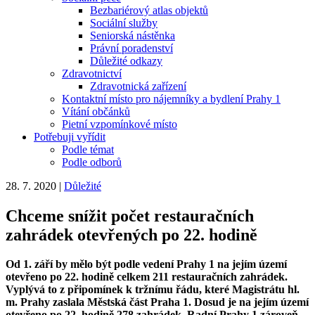
Bezbariérový atlas objektů
Sociální služby
Seniorská nástěnka
Právní poradenství
Důležité odkazy
Zdravotnictví
Zdravotnická zařízení
Kontaktní místo pro nájemníky a bydlení Prahy 1
Vítání občánků
Pietní vzpomínkové místo
Potřebuji vyřídit
Podle témat
Podle odborů
28. 7. 2020
|
Důležité
Chceme snížit počet restauračních
zahrádek otevřených po 22. hodině
Od 1. září by mělo být podle vedení Prahy 1 na jejím území
otevřeno po 22. hodině celkem 211 restauračních zahrádek.
Vyplývá to z připomínek k tržnímu řádu, které Magistrátu hl.
m. Prahy zaslala Městská část Praha 1. Dosud je na jejím území
otevřeno po 22. hodině 278 zahrádek. Radní Prahy 1 zároveň