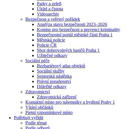
Parky a zeleň
Úklid a čistota
Videoarchiv
Bezpečnost a veřejný pořádek
Analýza stavu bezpečnosti 2023–2026
Komise pro bezpečnost a prevenci kriminality
Bezpečnostní portál městské části Praha 1
Městská policie
Policie ČR
Sbor dobrovolných hasičů Praha 1
Užitečné odkazy
Sociální péče
Bezbariérový atlas objektů
Sociální služby
Seniorská nástěnka
Právní poradenství
Důležité odkazy
Zdravotnictví
Zdravotnická zařízení
Kontaktní místo pro nájemníky a bydlení Prahy 1
Vítání občánků
Pietní vzpomínkové místo
Potřebuji vyřídit
Podle témat
Podle odborů