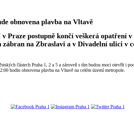
ude obnovena plavba na Vltavě
v Praze postupně končí veškerá opatření v s
zábran na Zbraslavi a v Divadelní ulici v 
tských částech Praha 1, 2 a 5 a zároveň s tím budou moci otevřít i pod
 12:00 hodin obnovena plavba na Vltavě na celém území metropole.
@praha1