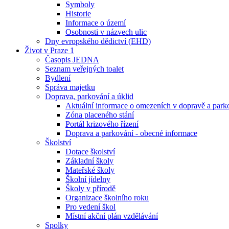
Symboly
Historie
Informace o území
Osobnosti v názvech ulic
Dny evropského dědictví (EHD)
Život v Praze 1
Časopis JEDNA
Seznam veřejných toalet
Bydlení
Správa majetku
Doprava, parkování a úklid
Aktuální informace o omezeních v dopravě a park
Zóna placeného stání
Portál krizového řízení
Doprava a parkování - obecné informace
Školství
Dotace školství
Základní školy
Mateřské školy
Školní jídelny
Školy v přírodě
Organizace školního roku
Pro vedení škol
Místní akční plán vzdělávání
Spolky