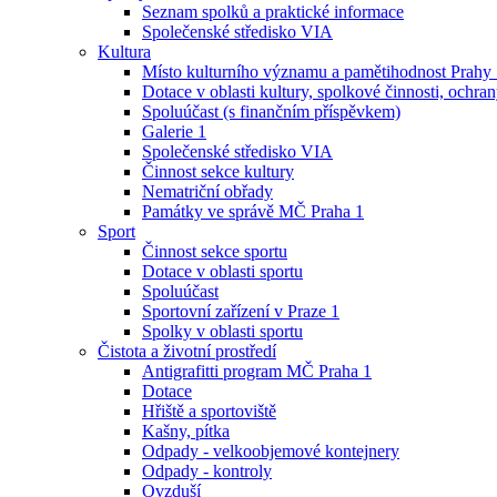
Seznam spolků a praktické informace
Společenské středisko VIA
Kultura
Místo kulturního významu a pamětihodnost Prahy
Dotace v oblasti kultury, spolkové činnosti, ochran
Spoluúčast (s finančním příspěvkem)
Galerie 1
Společenské středisko VIA
Činnost sekce kultury
Nematriční obřady
Památky ve správě MČ Praha 1
Sport
Činnost sekce sportu
Dotace v oblasti sportu
Spoluúčast
Sportovní zařízení v Praze 1
Spolky v oblasti sportu
Čistota a životní prostředí
Antigrafitti program MČ Praha 1
Dotace
Hřiště a sportoviště
Kašny, pítka
Odpady - velkoobjemové kontejnery
Odpady - kontroly
Ovzduší