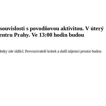
ouvislosti s povodňovou aktivitou. V úterý
centru Prahy. Ve 13:00 hodin budou
niky zde sídlící. Provozovatelé kobek a další nájemci prostor budou