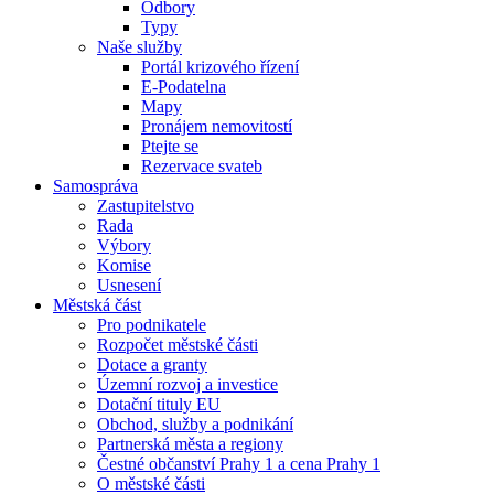
Odbory
Typy
Naše služby
Portál krizového řízení
E-Podatelna
Mapy
Pronájem nemovitostí
Ptejte se
Rezervace svateb
Samospráva
Zastupitelstvo
Rada
Výbory
Komise
Usnesení
Městská část
Pro podnikatele
Rozpočet městské části
Dotace a granty
Územní rozvoj a investice
Dotační tituly EU
Obchod, služby a podnikání
Partnerská města a regiony
Čestné občanství Prahy 1 a cena Prahy 1
O městské části