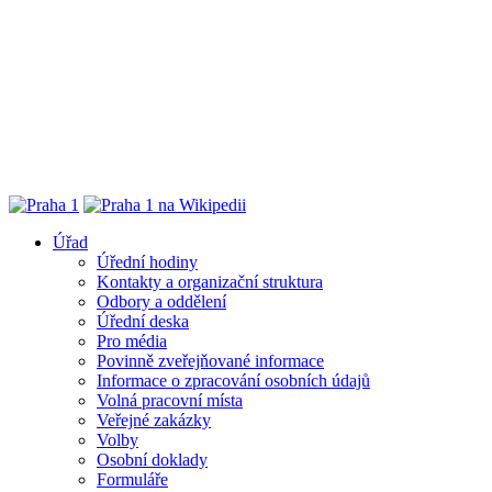
Úřad
Úřední hodiny
Kontakty a organizační struktura
Odbory a oddělení
Úřední deska
Pro média
Povinně zveřejňované informace
Informace o zpracování osobních údajů
Volná pracovní místa
Veřejné zakázky
Volby
Osobní doklady
Formuláře