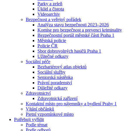
Parky a zeleň
Úklid a čistota
Videoarchiv
Bezpečnost a veřejný pořádek
Analýza stavu bezpečnosti 2023–2026
Komise pro bezpečnost a prevenci kriminality
Bezpečnostní portál městské části Praha 1
Městská policie
Policie ČR
Sbor dobrovolných hasičů Praha 1
Užitečné odkazy
Sociální péče
Bezbariérový atlas objektů
Sociální služby
Seniorská nástěnka
Právní poradenství
Důležité odkazy
Zdravotnictví
Zdravotnická zařízení
Kontaktní místo pro nájemníky a bydlení Prahy 1
Vítání občánků
Pietní vzpomínkové místo
Potřebuji vyřídit
Podle témat
Podle odborů