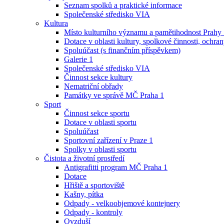
Seznam spolků a praktické informace
Společenské středisko VIA
Kultura
Místo kulturního významu a pamětihodnost Prahy
Dotace v oblasti kultury, spolkové činnosti, ochran
Spoluúčast (s finančním příspěvkem)
Galerie 1
Společenské středisko VIA
Činnost sekce kultury
Nematriční obřady
Památky ve správě MČ Praha 1
Sport
Činnost sekce sportu
Dotace v oblasti sportu
Spoluúčast
Sportovní zařízení v Praze 1
Spolky v oblasti sportu
Čistota a životní prostředí
Antigrafitti program MČ Praha 1
Dotace
Hřiště a sportoviště
Kašny, pítka
Odpady - velkoobjemové kontejnery
Odpady - kontroly
Ovzduší