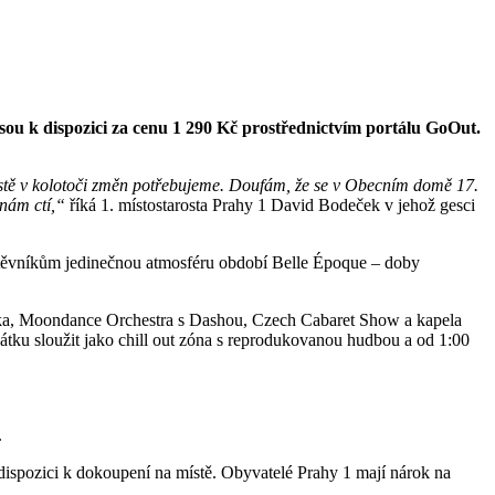
jsou k dispozici za cenu 1 290 Kč prostřednictvím portálu GoOut.
to jistě v kolotoči změn potřebujeme. Doufám, že se v Obecním domě 17.
 nám ctí,“
říká 1. místostarosta Prahy 1 David Bodeček v jehož gesci
vštěvníkům jedinečnou atmosféru období Belle Époque – doby
uška, Moondance Orchestra s Dashou, Czech Cabaret Show a kapela
u sloužit jako chill out zóna s reprodukovanou hudbou a od 1:00
.
dispozici k dokoupení na místě. Obyvatelé Prahy 1 mají nárok na