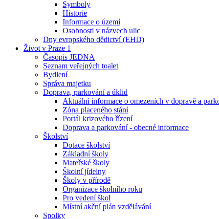
Symboly
Historie
Informace o území
Osobnosti v názvech ulic
Dny evropského dědictví (EHD)
Život v Praze 1
Časopis JEDNA
Seznam veřejných toalet
Bydlení
Správa majetku
Doprava, parkování a úklid
Aktuální informace o omezeních v dopravě a park
Zóna placeného stání
Portál krizového řízení
Doprava a parkování - obecné informace
Školství
Dotace školství
Základní školy
Mateřské školy
Školní jídelny
Školy v přírodě
Organizace školního roku
Pro vedení škol
Místní akční plán vzdělávání
Spolky