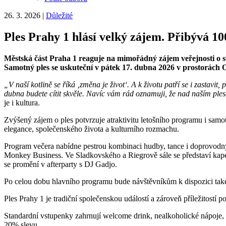
26. 3. 2026
|
Důležité
Ples Prahy 1 hlásí velký zájem. Přibývá 1
Městská část Praha 1 reaguje na mimořádný zájem veřejnosti o sv
Samotný ples se uskuteční v pátek 17. dubna 2026 v prostorách
„V naší kotlině se říká ‚změna je život‘. A k životu patří se i zastav
dubna budete cítit skvěle. Navíc vám rád oznamuji, že nad naším ple
je i kultura.
Zvýšený zájem o ples potvrzuje atraktivitu letošního programu i sa
elegance, společenského života a kulturního rozmachu.
Program večera nabídne pestrou kombinaci hudby, tance i doprovodn
Monkey Business. Ve Sladkovského a Riegrově sále se představí ka
se promění v afterparty s DJ Gadjo.
Po celou dobu hlavního programu bude návštěvníkům k dispozici také
Ples Prahy 1 je tradiční společenskou událostí a zároveň příležitostí 
Standardní vstupenky zahrnují welcome drink, nealkoholické nápoje, 
20% slevu.