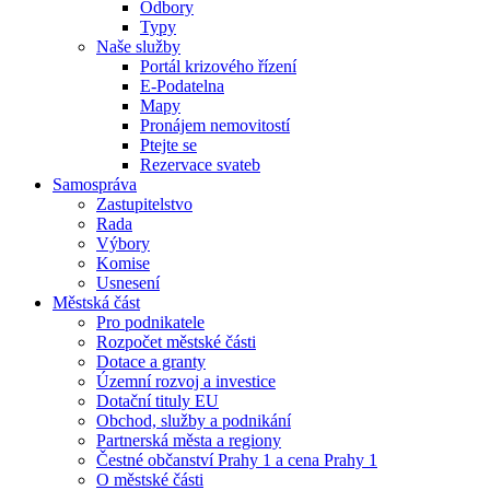
Odbory
Typy
Naše služby
Portál krizového řízení
E-Podatelna
Mapy
Pronájem nemovitostí
Ptejte se
Rezervace svateb
Samospráva
Zastupitelstvo
Rada
Výbory
Komise
Usnesení
Městská část
Pro podnikatele
Rozpočet městské části
Dotace a granty
Územní rozvoj a investice
Dotační tituly EU
Obchod, služby a podnikání
Partnerská města a regiony
Čestné občanství Prahy 1 a cena Prahy 1
O městské části