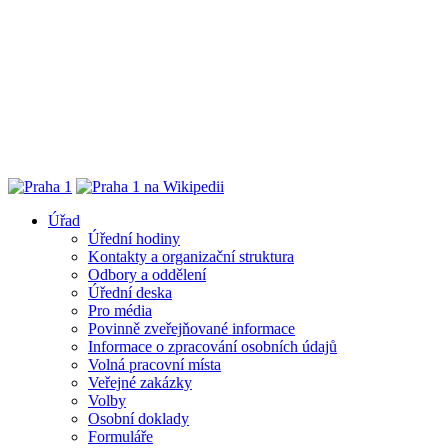
Úřad
Úřední hodiny
Kontakty a organizační struktura
Odbory a oddělení
Úřední deska
Pro média
Povinně zveřejňované informace
Informace o zpracování osobních údajů
Volná pracovní místa
Veřejné zakázky
Volby
Osobní doklady
Formuláře