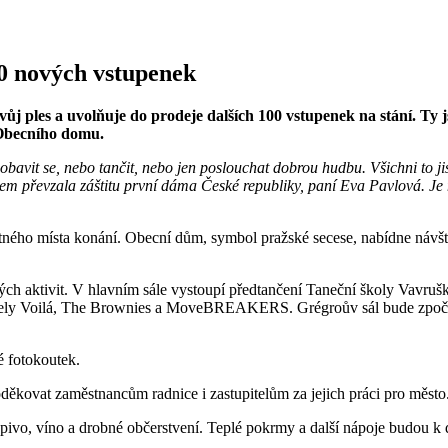
00 nových vstupenek
ůj ples a uvolňuje do prodeje dalších 100 vstupenek na stání. Ty 
 Obecního domu.
it, pobavit se, nebo tančit, nebo jen poslouchat dobrou hudbu. Všichni 
sem převzala záštitu první dáma České republiky, paní Eva Pavlová. Je
motného místa konání. Obecní dům, symbol pražské secese, nabídne ná
ých aktivit. V hlavním sále vystoupí předtančení Taneční školy Vavr
pely Voilá, The Brownies a MoveBREAKERS. Grégroův sál bude zpočátk
 fotokoutek.
poděkovat zaměstnancům radnice i zastupitelům za jejich práci pro město
pivo, víno a drobné občerstvení. Teplé pokrmy a další nápoje budou k 