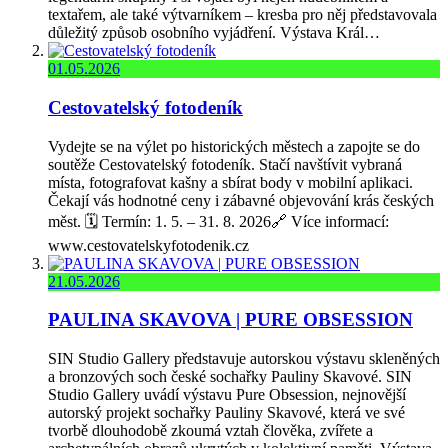
textařem, ale také výtvarníkem – kresba pro něj představovala
důležitý způsob osobního vyjádření. Výstava Král…
01.05.2026
Cestovatelský fotodeník
Vydejte se na výlet po historických městech a zapojte se do
soutěže Cestovatelský fotodeník. Stačí navštívit vybraná
místa, fotografovat kašny a sbírat body v mobilní aplikaci.
Čekají vás hodnotné ceny i zábavné objevování krás českých
měst. 🗓️ Termín: 1. 5. – 31. 8. 2026🔗 Více informací:
www.cestovatelskyfotodenik.cz
21.05.2026
PAULINA SKAVOVA | PURE OBSESSION
SIN Studio Gallery představuje autorskou výstavu skleněných
a bronzových soch české sochařky Pauliny Skavové. SIN
Studio Gallery uvádí výstavu Pure Obsession, nejnovější
autorský projekt sochařky Pauliny Skavové, která ve své
tvorbě dlouhodobě zkoumá vztah člověka, zvířete a