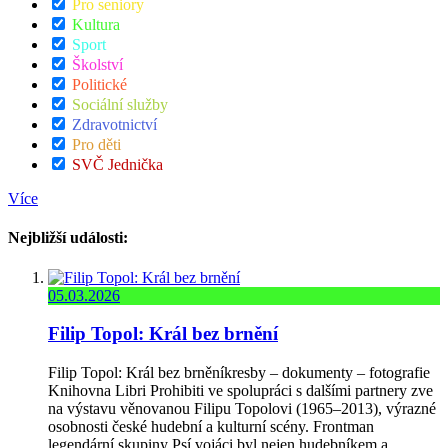
Pro seniory
Kultura
Sport
Školství
Politické
Sociální služby
Zdravotnictví
Pro děti
SVČ Jednička
Více
Nejbližší události:
05.03.2026
Filip Topol: Král bez brnění
Filip Topol: Král bez brněníkresby – dokumenty – fotografie
Knihovna Libri Prohibiti ve spolupráci s dalšími partnery zve
na výstavu věnovanou Filipu Topolovi (1965–2013), výrazné
osobnosti české hudební a kulturní scény. Frontman
legendární skupiny Psí vojáci byl nejen hudebníkem a