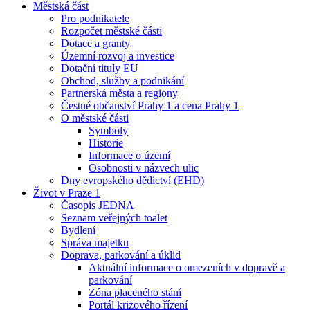
Městská část
Pro podnikatele
Rozpočet městské části
Dotace a granty
Územní rozvoj a investice
Dotační tituly EU
Obchod, služby a podnikání
Partnerská města a regiony
Čestné občanství Prahy 1 a cena Prahy 1
O městské části
Symboly
Historie
Informace o území
Osobnosti v názvech ulic
Dny evropského dědictví (EHD)
Život v Praze 1
Časopis JEDNA
Seznam veřejných toalet
Bydlení
Správa majetku
Doprava, parkování a úklid
Aktuální informace o omezeních v dopravě a
parkování
Zóna placeného stání
Portál krizového řízení