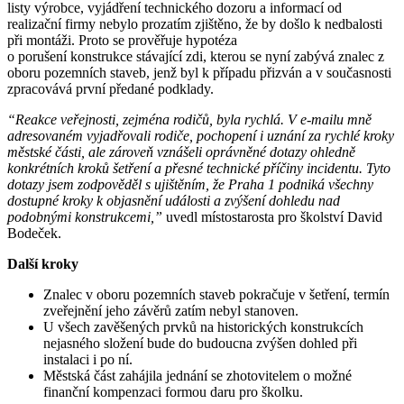
listy výrobce, vyjádření technického dozoru a informací od
realizační firmy nebylo prozatím zjištěno, že by došlo k nedbalosti
při montáži. Proto se prověřuje hypotéza
o porušení konstrukce stávající zdi, kterou se nyní zabývá znalec z
oboru pozemních staveb, jenž byl k případu přizván a v současnosti
zpracovává první předané podklady.
“
Reakce veřejnosti, zejména rodičů, byla rychlá. V e-mailu mně
adresovaném vyjadřovali rodiče, pochopení i uznání za rychlé kroky
městské části, ale zároveň vznášeli oprávněné dotazy ohledně
konkrétních kroků šetření a přesné technické příčiny incidentu. Tyto
dotazy jsem zodpověděl s ujištěním, že Praha 1 podniká všechny
dostupné kroky k objasnění události a zvýšení dohledu nad
podobnými konstrukcemi,”
uvedl místostarosta pro školství David
Bodeček.
Další kroky
Znalec v oboru pozemních staveb pokračuje v šetření, termín
zveřejnění jeho závěrů zatím nebyl stanoven.
U všech zavěšených prvků na historických konstrukcích
nejasného složení bude do budoucna zvýšen dohled při
instalaci i po ní.
Městská část zahájila jednání se zhotovitelem o možné
finanční kompenzaci formou daru pro školku.