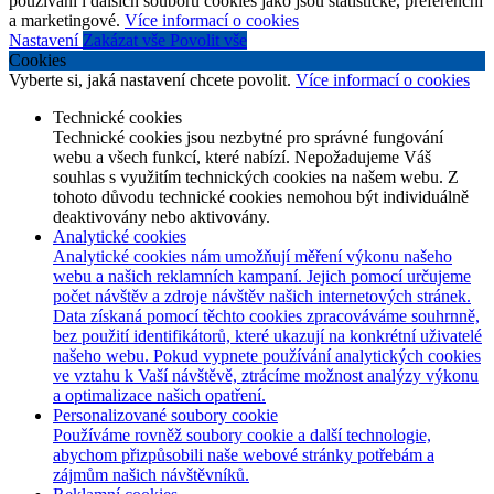
používání i dalších souborů cookies jako jsou statistické, preferenční
a marketingové.
Více informací o cookies
Nastavení
Zakázat vše
Povolit vše
Cookies
Vyberte si, jaká nastavení chcete povolit.
Více informací o cookies
Technické cookies
Technické cookies jsou nezbytné pro správné fungování
webu a všech funkcí, které nabízí. Nepožadujeme Váš
souhlas s využitím technických cookies na našem webu. Z
tohoto důvodu technické cookies nemohou být individuálně
deaktivovány nebo aktivovány.
Analytické cookies
Analytické cookies nám umožňují měření výkonu našeho
webu a našich reklamních kampaní. Jejich pomocí určujeme
počet návštěv a zdroje návštěv našich internetových stránek.
Data získaná pomocí těchto cookies zpracováváme souhrnně,
bez použití identifikátorů, které ukazují na konkrétní uživatelé
našeho webu. Pokud vypnete používání analytických cookies
ve vztahu k Vaší návštěvě, ztrácíme možnost analýzy výkonu
a optimalizace našich opatření.
Personalizované soubory cookie
Používáme rovněž soubory cookie a další technologie,
abychom přizpůsobili naše webové stránky potřebám a
zájmům našich návštěvníků.