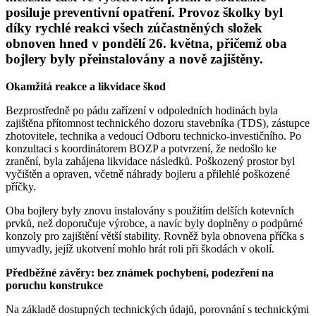
posiluje preventivní opatření. Provoz školky byl
díky rychlé reakci všech zúčastněných složek
obnoven hned v pondělí 26. května, přičemž oba
bojlery byly přeinstalovány a nově zajištěny.
Okamžitá reakce a likvidace škod
Bezprostředně po pádu zařízení v odpoledních hodinách byla
zajištěna přítomnost technického dozoru stavebníka (TDS), zástupce
zhotovitele, technika a vedoucí Odboru technicko-investičního. Po
konzultaci s koordinátorem BOZP a potvrzení, že nedošlo ke
zranění, byla zahájena likvidace následků. Poškozený prostor byl
vyčištěn a opraven, včetně náhrady bojleru a přilehlé poškozené
příčky.
Oba bojlery byly znovu instalovány s použitím delších kotevních
prvků, než doporučuje výrobce, a navíc byly doplněny o podpůrné
konzoly pro zajištění větší stability. Rovněž byla obnovena příčka s
umyvadly, jejíž ukotvení mohlo hrát roli při škodách v okolí.
Předběžné závěry: bez známek pochybení, podezření na
poruchu konstrukce
Na základě dostupných technických údajů, porovnání s technickými