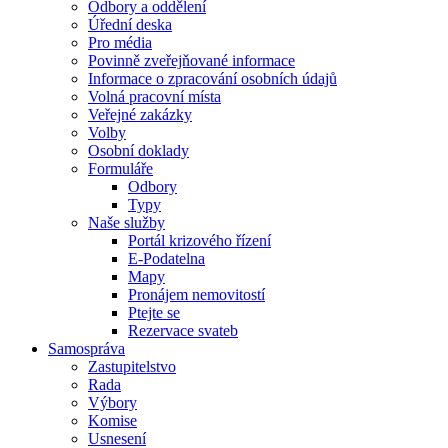
Odbory a oddělení
Úřední deska
Pro média
Povinně zveřejňované informace
Informace o zpracování osobních údajů
Volná pracovní místa
Veřejné zakázky
Volby
Osobní doklady
Formuláře
Odbory
Typy
Naše služby
Portál krizového řízení
E-Podatelna
Mapy
Pronájem nemovitostí
Ptejte se
Rezervace svateb
Samospráva
Zastupitelstvo
Rada
Výbory
Komise
Usnesení