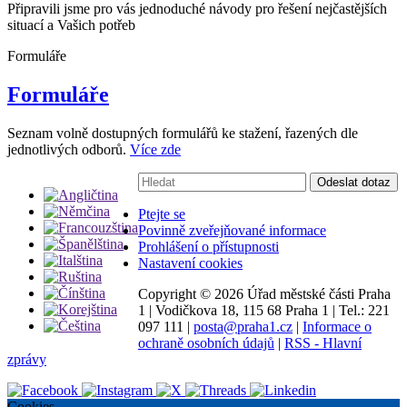
Připravili jsme pro vás jednoduché návody pro řešení nejčastějších
situací a Vašich potřeb
Formuláře
Formuláře
Seznam volně dostupných formulářů ke stažení, řazených dle
jednotlivých odborů.
Více zde
Vyhledávání:
Odeslat dotaz
Ptejte se
Povinně zveřejňované informace
Prohlášení o přístupnosti
Nastavení cookies
Copyright ©
2026 Úřad městské části Praha
1
|
Vodičkova 18, 115 68 Praha 1
|
Tel.: 221
097 111
|
posta@praha1.cz
|
Informace o
ochraně osobních údajů
|
RSS - Hlavní
zprávy
Cookies