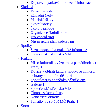
Doprava a parkování - obecné informace
Školství
Dotace školství
Základní školy
Mateřské školy
Školní jídelny
Školy v přírodě
Organizace školního roku
Pro vedení škol
Místní akční plán vzdělávání
Spolky
Seznam spolků a praktické informace
Společenské středisko VIA
Kultura
Místo kulturního významu a pamětihodnost
Prahy 1
Dotace v oblasti kultury, spolkové činnosti,
ochrany kulturního dědictví
Spoluúčast (s finančním příspěvkem)
Galerie 1
Společenské středisko VIA
Činnost sekce kultury
Nematriční obřady
Památky ve správě MČ Praha 1
Sport