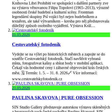
Knihovna Libri Prohibiti ve spolupráci s dalšími partnery zve
na výstavu věnovanou Filipu Topolovi (1965–2013), výrazné
osobnosti české hudební a kulturní scény. Frontman
legendární skupiny Psí vojáci byl nejen hudebníkem a
textařem, ale také výtvarníkem – kresba pro něj představovala
důležitý způsob osobního vyjádření. Výstava Král…
01.05.2026
Cestovatelský fotodeník
Vydejte se na výlet po historických městech a zapojte se do
soutěže Cestovatelský fotodeník. Stačí navštívit vybraná
místa, fotografovat kašny a sbírat body v mobilní aplikaci.
Čekají vás hodnotné ceny i zábavné objevování krás českých
měst. 🗓️ Termín: 1. 5. – 31. 8. 2026🔗 Více informací:
www.cestovatelskyfotodenik.cz
21.05.2026
PAULINA SKAVOVA | PURE OBSESSION
SIN Studio Gallery představuje autorskou výstavu skleněných
a bronzových soch české sochařky Pauliny Skavové. SIN