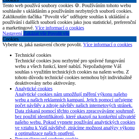
Tento web používá soubory cookies 🍪. Používáním tohoto webu
souhlasíte s ukládáním a používáním nezbytných souborů cookies.
Zakliknutím tlačítka "Povolit vše" udělujete souhlas k ukládání a
používání i dalších souborů cookies jako jsou statistické, preferenční
a marketingové.
Více informací o cookies
Nastavení
Zakázat vše
Povolit vše
Cookies
Vyberte si, jaká nastavení chcete povolit.
Více informací o cookies
Technické cookies
Technické cookies jsou nezbytné pro správné fungování
webu a všech funkcí, které nabízí. Nepožadujeme Váš
souhlas s využitím technických cookies na našem webu. Z
tohoto důvodu technické cookies nemohou být individuálně
deaktivovány nebo aktivovány.
Analytické cookies
Analytické cookies nám umožňují měření výkonu našeho
webu a našich reklamních kampaní. Jejich pomocí určujeme
počet návštěv a zdroje návštěv našich internetových stránek.
Data získaná pomocí těchto cookies zpracováváme souhrnně,
bez použití identifikátorů, které ukazují na konkrétní uživatelé
našeho webu. Pokud vypnete používání analytických cookies
ve vztahu k Vaší návštěvě, ztrácíme možnost analýzy výkonu
a optimalizace našich opatření.
Personalizované soubory cookie