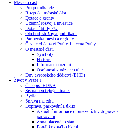
Městská část
Pro podnikatele
Rozpočet městské části
Dotace a granty
Územní rozvoj a investice
Dotační tituly EU
Obchod, služby a podnikání
Partnerská města a regiony
Čestné občanství Prahy 1 a cena Prahy 1
O městské části
Symboly
Historie
Informace o území
Osobnosti v názvech ulic
Dny evropského dědictví (EHD)
Život v Praze 1
Časopis JEDNA
Seznam veřejných toalet
Bydlení
Správa majetku
Doprava, parkování a úklid
Aktuální informace o omezeních v dopravě a
parkování
Zóna placeného stání
Portál krizového řízení