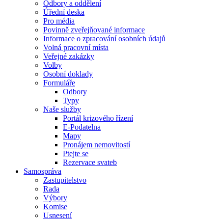
Odbory a oddělení
Úřední deska
Pro média
Povinně zveřejňované informace
Informace o zpracování osobních údajů
Volná pracovní místa
Veřejné zakázky
Volby
Osobní doklady
Formuláře
Odbory
Typy
Naše služby
Portál krizového řízení
E-Podatelna
Mapy
Pronájem nemovitostí
Ptejte se
Rezervace svateb
Samospráva
Zastupitelstvo
Rada
Výbory
Komise
Usnesení