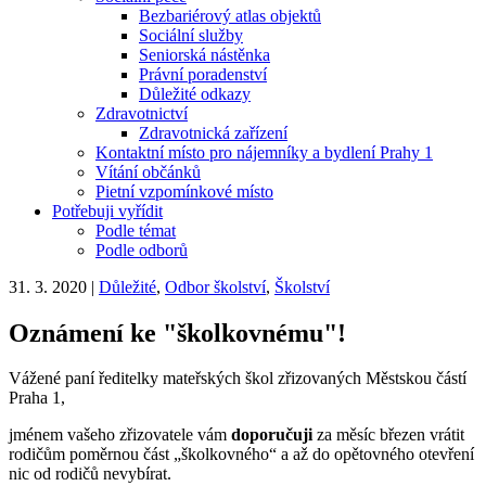
Bezbariérový atlas objektů
Sociální služby
Seniorská nástěnka
Právní poradenství
Důležité odkazy
Zdravotnictví
Zdravotnická zařízení
Kontaktní místo pro nájemníky a bydlení Prahy 1
Vítání občánků
Pietní vzpomínkové místo
Potřebuji vyřídit
Podle témat
Podle odborů
31. 3. 2020
|
Důležité
,
Odbor školství
,
Školství
Oznámení ke "školkovnému"!
Vážené paní ředitelky mateřských škol zřizovaných Městskou částí
Praha 1,
jménem vašeho zřizovatele vám
doporučuji
za měsíc březen vrátit
rodičům poměrnou část „školkovného“ a až do opětovného otevření
nic od rodičů nevybírat.