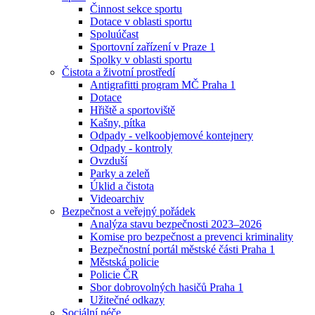
Činnost sekce sportu
Dotace v oblasti sportu
Spoluúčast
Sportovní zařízení v Praze 1
Spolky v oblasti sportu
Čistota a životní prostředí
Antigrafitti program MČ Praha 1
Dotace
Hřiště a sportoviště
Kašny, pítka
Odpady - velkoobjemové kontejnery
Odpady - kontroly
Ovzduší
Parky a zeleň
Úklid a čistota
Videoarchiv
Bezpečnost a veřejný pořádek
Analýza stavu bezpečnosti 2023–2026
Komise pro bezpečnost a prevenci kriminality
Bezpečnostní portál městské části Praha 1
Městská policie
Policie ČR
Sbor dobrovolných hasičů Praha 1
Užitečné odkazy
Sociální péče