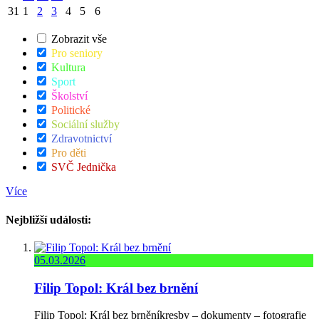
31
1
2
3
4
5
6
Zobrazit vše
Pro seniory
Kultura
Sport
Školství
Politické
Sociální služby
Zdravotnictví
Pro děti
SVČ Jednička
Více
Nejbližší události:
05.03.2026
Filip Topol: Král bez brnění
Filip Topol: Král bez brněníkresby – dokumenty – fotografie