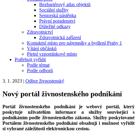
Bezbariérový atlas objektů
Sociální služby
Seniorská nástěnka
Právní poradenství
Důležité odkazy
Zdravotnictví
Zdravotnická zařízení
Kontaktní místo pro nájemníky a bydlení Prahy 1
Vítání občánků
Pietní vzpomínkové místo
Potřebuji vyřídit
Podle témat
Podle odborů
3. 1. 2023
|
Odbor živnostenský
Nový portál živnostenského podnikání
Portál živnostenského podnikání je webový portál, který
poskytuje uživatelům informace a služby související s
podnikáním podle živnostenského zákona. Služby poskytované
Portálem živnostenského podnikání obsahují i možnost vyřídit
si vybrané záležitosti elektronickou cestou.