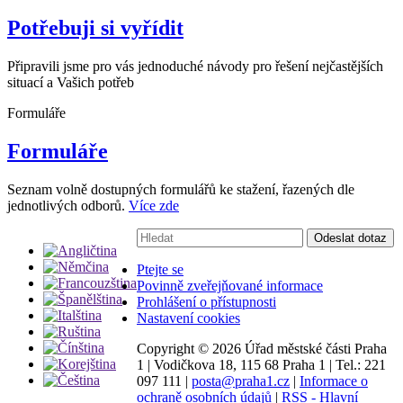
Potřebuji si vyřídit
Připravili jsme pro vás jednoduché návody pro řešení nejčastějších
situací a Vašich potřeb
Formuláře
Formuláře
Seznam volně dostupných formulářů ke stažení, řazených dle
jednotlivých odborů.
Více zde
Vyhledávání:
Odeslat dotaz
Ptejte se
Povinně zveřejňované informace
Prohlášení o přístupnosti
Nastavení cookies
Copyright ©
2026 Úřad městské části Praha
1
|
Vodičkova 18, 115 68 Praha 1
|
Tel.: 221
097 111
|
posta@praha1.cz
|
Informace o
ochraně osobních údajů
|
RSS - Hlavní