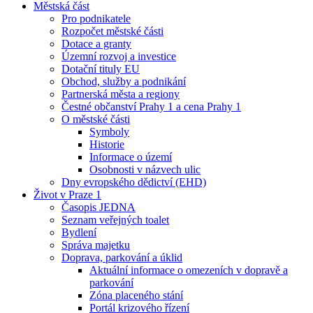
Městská část
Pro podnikatele
Rozpočet městské části
Dotace a granty
Územní rozvoj a investice
Dotační tituly EU
Obchod, služby a podnikání
Partnerská města a regiony
Čestné občanství Prahy 1 a cena Prahy 1
O městské části
Symboly
Historie
Informace o území
Osobnosti v názvech ulic
Dny evropského dědictví (EHD)
Život v Praze 1
Časopis JEDNA
Seznam veřejných toalet
Bydlení
Správa majetku
Doprava, parkování a úklid
Aktuální informace o omezeních v dopravě a
parkování
Zóna placeného stání
Portál krizového řízení