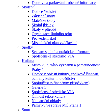
Doprava a parkování - obecné informace
Školství
Dotace školství
Základní školy
Mateřské školy
Školní jídelny
Školy v přírodě
Organizace školního roku
Pro vedení škol
Místní akční plán vzdělávání
Spolky
Seznam spolků a praktické informace
Společenské středisko VIA
Kultura
Místo kulturního významu a pamětihodnost
Prahy 1
Dotace v oblasti kultury, spolkové činnosti,
ochrany kulturního dědictví
Spoluúčast (s finančním příspěvkem)
Galerie 1
Společenské středisko VIA
Činnost sekce kultury
Nematriční obřady
Památky ve správě MČ Praha 1
Sport