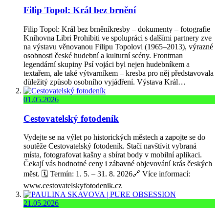
Filip Topol: Král bez brnění
Filip Topol: Král bez brněníkresby – dokumenty – fotografie
Knihovna Libri Prohibiti ve spolupráci s dalšími partnery zve
na výstavu věnovanou Filipu Topolovi (1965–2013), výrazné
osobnosti české hudební a kulturní scény. Frontman
legendární skupiny Psí vojáci byl nejen hudebníkem a
textařem, ale také výtvarníkem – kresba pro něj představovala
důležitý způsob osobního vyjádření. Výstava Král…
01.05.2026
Cestovatelský fotodeník
Vydejte se na výlet po historických městech a zapojte se do
soutěže Cestovatelský fotodeník. Stačí navštívit vybraná
místa, fotografovat kašny a sbírat body v mobilní aplikaci.
Čekají vás hodnotné ceny i zábavné objevování krás českých
měst. 🗓️ Termín: 1. 5. – 31. 8. 2026🔗 Více informací:
www.cestovatelskyfotodenik.cz
21.05.2026