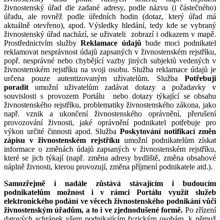
živnostenský úřad dle zadané adresy, podle názvu (i částečného)
úřadu, ale rovněž podle úředních hodin (dotaz, který úřad má
aktuálně otevřeno), apod.
Výsledky hledání, tedy kde se vybraný
živnostenský úřad nachází, se uživateli zobrazí i odkazem v mapě.
Prostřednictvím služby
Reklamace údajů
bude moci podnikatel
reklamovat nesprávnost údajů zapsaných v živnostenském rejstříku,
popř. nesprávné nebo chybějící vazby jiných subjektů vedených v
živnostenském rejstříku na svoji osobu. Služba reklamace údajů je
určena pouze autentizovaným uživatelům. Služba
Potřebuji
poradit
umožní uživatelům zadávat dotazy a požadavky v
souvislosti s provozem Portálu nebo dotazy týkající se obsahu
živnostenského rejstříku, problematiky živnostenského zákona, jako
např. vznik a ukončení živnostenského oprávnění, přerušení
provozování živnosti, jaké oprávnění podnikatel potřebuje pro
výkon určité činnosti apod. Služba
Poskytování notifikací změn
zápisu v živnostenském rejstříku
umožní podnikatelům získat
informace o změnách údajů zapsaných v živnostenském rejstříku,
které se jich týkají (např. změna adresy bydliště, změna obsahové
náplně živnosti, kterou provozují, změna příjmení podnikatele atd.).
Samozřejmě i nadále zůstává stávajícím i budoucím
podnikatelům možnost i v rámci Portálu využít služeb
elektronického podání ve věcech živnostenského podnikání vůči
živnostenským úřadům, a to i ve zjednodušené formě.
Po zřízení
datových schránek všem podnikajícím fyzickým osobám, k němuž