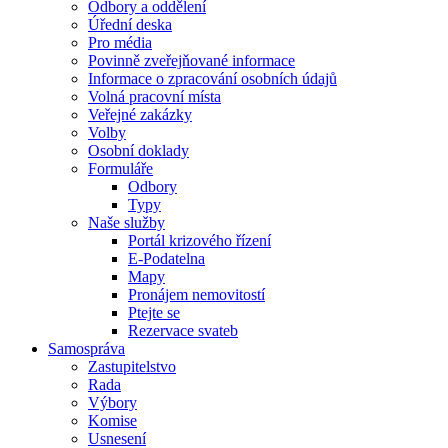
Odbory a oddělení
Úřední deska
Pro média
Povinně zveřejňované informace
Informace o zpracování osobních údajů
Volná pracovní místa
Veřejné zakázky
Volby
Osobní doklady
Formuláře
Odbory
Typy
Naše služby
Portál krizového řízení
E-Podatelna
Mapy
Pronájem nemovitostí
Ptejte se
Rezervace svateb
Samospráva
Zastupitelstvo
Rada
Výbory
Komise
Usnesení