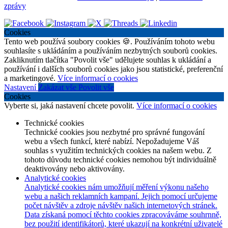
zprávy
Cookies
Tento web používá soubory cookies 🍪. Používáním tohoto webu
souhlasíte s ukládáním a používáním nezbytných souborů cookies.
Zakliknutím tlačítka "Povolit vše" udělujete souhlas k ukládání a
používání i dalších souborů cookies jako jsou statistické, preferenční
a marketingové.
Více informací o cookies
Nastavení
Zakázat vše
Povolit vše
Cookies
Vyberte si, jaká nastavení chcete povolit.
Více informací o cookies
Technické cookies
Technické cookies jsou nezbytné pro správné fungování
webu a všech funkcí, které nabízí. Nepožadujeme Váš
souhlas s využitím technických cookies na našem webu. Z
tohoto důvodu technické cookies nemohou být individuálně
deaktivovány nebo aktivovány.
Analytické cookies
Analytické cookies nám umožňují měření výkonu našeho
webu a našich reklamních kampaní. Jejich pomocí určujeme
počet návštěv a zdroje návštěv našich internetových stránek.
Data získaná pomocí těchto cookies zpracováváme souhrnně,
bez použití identifikátorů, které ukazují na konkrétní uživatelé