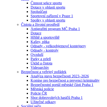
Činnost sekce sportu
Dotace v oblasti sportu
Spoluúčast
Sportovní zařízení v Praze 1
Spolky v oblasti sportu
Čistota a životní prostředí
Antigrafitti program MČ Praha 1
Dotace
Hřiště a sportoviště
Kašny, pítka
Odpady - velkoobjemové kontejnery
Odpady - kontroly
Ovzduší
Parky a zeleň
Úklid a čistota
Videoarchiv
Bezpečnost a veřejný pořádek
Analýza stavu bezpečnosti 2023–2026
Komise pro bezpečnost a prevenci kriminality
Bezpečnostní portál městské části Praha 1
Městská policie
Policie ČR
Sbor dobrovolných hasičů Praha 1
Užitečné odkazy
Sociální péče