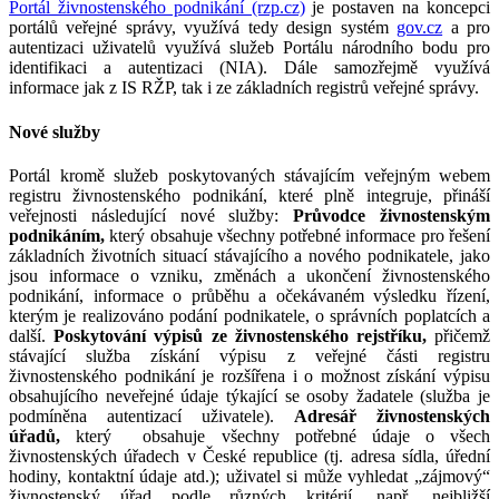
Portál živnostenského podnikání (rzp.cz)
je postaven na koncepci
portálů veřejné správy, využívá tedy design systém
gov.cz
a pro
autentizaci uživatelů využívá služeb Portálu národního bodu pro
identifikaci a autentizaci (NIA). Dále samozřejmě využívá
informace jak z IS RŽP, tak i ze základních registrů veřejné správy.
Nové služby
Portál kromě služeb poskytovaných stávajícím veřejným webem
registru živnostenského podnikání, které plně integruje, přináší
veřejnosti následující nové služby:
Průvodce živnostenským
podnikáním,
který obsahuje všechny potřebné informace pro řešení
základních životních situací stávajícího a nového podnikatele, jako
jsou informace o vzniku, změnách a ukončení živnostenského
podnikání, informace o průběhu a očekávaném výsledku řízení,
kterým je realizováno podání podnikatele, o správních poplatcích a
další.
Poskytování výpisů ze živnostenského rejstříku,
přičemž
stávající služba
získání výpisu z veřejné části registru
živnostenského podnikání je rozšířena i o možnost získání výpisu
obsahujícího neveřejné údaje týkající se osoby žadatele (služba je
podmíněna autentizací uživatele).
Adresář živnostenských
úřadů,
který
obsahuje všechny potřebné údaje o všech
živnostenských úřadech v České republice (tj. adresa sídla, úřední
hodiny, kontaktní údaje atd.); uživatel si může vyhledat „zájmový“
živnostenský úřad podle různých kritérií, např. nejbližší