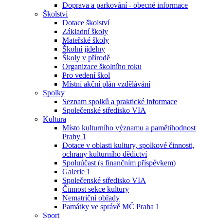
Doprava a parkování - obecné informace
Školství
Dotace školství
Základní školy
Mateřské školy
Školní jídelny
Školy v přírodě
Organizace školního roku
Pro vedení škol
Místní akční plán vzdělávání
Spolky
Seznam spolků a praktické informace
Společenské středisko VIA
Kultura
Místo kulturního významu a pamětihodnost
Prahy 1
Dotace v oblasti kultury, spolkové činnosti,
ochrany kulturního dědictví
Spoluúčast (s finančním příspěvkem)
Galerie 1
Společenské středisko VIA
Činnost sekce kultury
Nematriční obřady
Památky ve správě MČ Praha 1
Sport