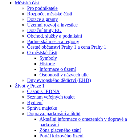
Městská část
Pro podnikatele
Rozpočet městské části
Dotace a granty
Územní rozvoj a investice
Dotační tituly EU
Obchod, služby a podnikání
Partnerská města a regiony
Čestné občanství Prahy 1 a cena Prahy 1
O městské části
Symboly
Historie
Informace o území
Osobnosti v názvech ulic
Dny evropského dědictví (EHD)
Život v Praze 1
Časopis JEDNA
Seznam veřejných toalet
Bydlení
Správa majetku
Doprava, parkování a úklid
Aktuální informace o omezeních v dopravě a
parkování
Zóna placeného stání
Portál krizového řízení