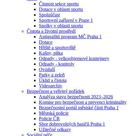
Činnost sekce sportu
Dotace v oblasti sportu
Spoluúčast
Sportovní zařízení v Praze 1
Spolky v oblasti sportu
Čistota a životní prostředí
Antigrafitti program MČ Praha 1
Dotace
Hřiště a sportoviště
Kašny, pítka
Odpady - velkoobjemové kontejnery
Odpady - kontroly
Ovzduší
Parky a zeleň
Úklid a čistota
Videoarchiv
Bezpečnost a veřejný pořádek
Analýza stavu bezpečnosti 2023–2026
Komise pro bezpečnost a prevenci kriminality
Bezpečnostní portál městské části Praha 1
Městská policie
Policie ČR
Sbor dobrovolných hasičů Praha 1
Užitečné odkazy
Sociální péče