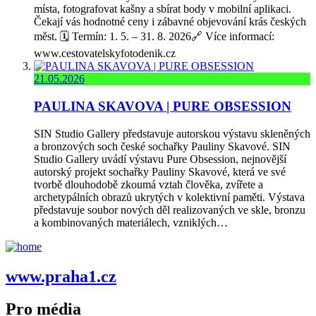
místa, fotografovat kašny a sbírat body v mobilní aplikaci.
Čekají vás hodnotné ceny i zábavné objevování krás českých
měst. 🗓️ Termín: 1. 5. – 31. 8. 2026🔗 Více informací:
www.cestovatelskyfotodenik.cz
21.05.2026
PAULINA SKAVOVA | PURE OBSESSION
SIN Studio Gallery představuje autorskou výstavu skleněných
a bronzových soch české sochařky Pauliny Skavové. SIN
Studio Gallery uvádí výstavu Pure Obsession, nejnovější
autorský projekt sochařky Pauliny Skavové, která ve své
tvorbě dlouhodobě zkoumá vztah člověka, zvířete a
archetypálních obrazů ukrytých v kolektivní paměti. Výstava
představuje soubor nových děl realizovaných ve skle, bronzu
a kombinovaných materiálech, vzniklých…
www.praha1.cz
Pro média