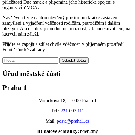
příležitosti Dne matek a připomíná jeho historické spojení s
organizací YMCA.
Návštěvníci zde najdou otevřený prostor pro krátké zastavení,
zamyšlení a vyjádření vděčnosti rodičům, prarodičům i dalším
blízkým. Akce nabízí jednoduchou možnost, jak poděkovat těm, na
kterých nám záleží.
Přijďte se zapojit a sdílet chvíle vděčnosti v příjemném prostředí
Františkánské zahrady.
Vyhledávání:
Odeslat dotaz
Úřad městské části
Praha 1
Vodičkova 18, 110 00 Praha 1
Tel.:
221 097 111
Mail:
posta@praha1.cz
ID datové schránky:
b4eb2my