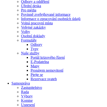
Odbory a oddělení
Úřední deska
Pro média
Povinně zveřejňované informace
Informace o zpracování osobních údajů
Volná pracovní místa
Veřejné zakázky
Volby
Osobní doklady
Formuláře
Odbory
Typy
Naše služby
Portál krizového řízení
E-Podatelna
Mapy
Pronájem nemovitostí
Ptejte se
Rezervace svateb
Samospráva
Zastupitelstvo
Rada
Výbory
Komise
Usnesení