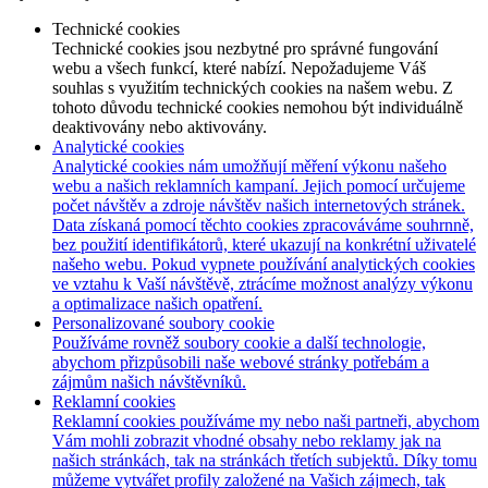
Technické cookies
Technické cookies jsou nezbytné pro správné fungování
webu a všech funkcí, které nabízí. Nepožadujeme Váš
souhlas s využitím technických cookies na našem webu. Z
tohoto důvodu technické cookies nemohou být individuálně
deaktivovány nebo aktivovány.
Analytické cookies
Analytické cookies nám umožňují měření výkonu našeho
webu a našich reklamních kampaní. Jejich pomocí určujeme
počet návštěv a zdroje návštěv našich internetových stránek.
Data získaná pomocí těchto cookies zpracováváme souhrnně,
bez použití identifikátorů, které ukazují na konkrétní uživatelé
našeho webu. Pokud vypnete používání analytických cookies
ve vztahu k Vaší návštěvě, ztrácíme možnost analýzy výkonu
a optimalizace našich opatření.
Personalizované soubory cookie
Používáme rovněž soubory cookie a další technologie,
abychom přizpůsobili naše webové stránky potřebám a
zájmům našich návštěvníků.
Reklamní cookies
Reklamní cookies používáme my nebo naši partneři, abychom
Vám mohli zobrazit vhodné obsahy nebo reklamy jak na
našich stránkách, tak na stránkách třetích subjektů. Díky tomu
můžeme vytvářet profily založené na Vašich zájmech, tak