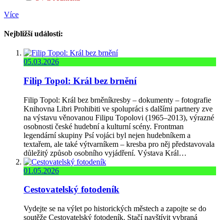
Více
Nejbližší události:
05.03.2026
Filip Topol: Král bez brnění
Filip Topol: Král bez brněníkresby – dokumenty – fotografie
Knihovna Libri Prohibiti ve spolupráci s dalšími partnery zve
na výstavu věnovanou Filipu Topolovi (1965–2013), výrazné
osobnosti české hudební a kulturní scény. Frontman
legendární skupiny Psí vojáci byl nejen hudebníkem a
textařem, ale také výtvarníkem – kresba pro něj představovala
důležitý způsob osobního vyjádření. Výstava Král…
01.05.2026
Cestovatelský fotodeník
Vydejte se na výlet po historických městech a zapojte se do
soutěže Cestovatelský fotodeník. Stačí navštívit vybraná