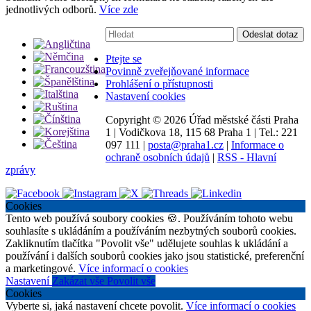
jednotlivých odborů.
Více zde
Vyhledávání:
Odeslat dotaz
Ptejte se
Povinně zveřejňované informace
Prohlášení o přístupnosti
Nastavení cookies
Copyright ©
2026 Úřad městské části Praha
1
|
Vodičkova 18, 115 68 Praha 1
|
Tel.: 221
097 111
|
posta@praha1.cz
|
Informace o
ochraně osobních údajů
|
RSS - Hlavní
zprávy
Cookies
Tento web používá soubory cookies 🍪. Používáním tohoto webu
souhlasíte s ukládáním a používáním nezbytných souborů cookies.
Zakliknutím tlačítka "Povolit vše" udělujete souhlas k ukládání a
používání i dalších souborů cookies jako jsou statistické, preferenční
a marketingové.
Více informací o cookies
Nastavení
Zakázat vše
Povolit vše
Cookies
Vyberte si, jaká nastavení chcete povolit.
Více informací o cookies