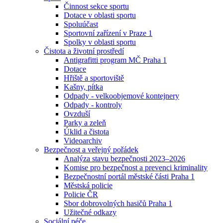
Činnost sekce sportu
Dotace v oblasti sportu
Spoluúčast
Sportovní zařízení v Praze 1
Spolky v oblasti sportu
Čistota a životní prostředí
Antigrafitti program MČ Praha 1
Dotace
Hřiště a sportoviště
Kašny, pítka
Odpady - velkoobjemové kontejnery
Odpady - kontroly
Ovzduší
Parky a zeleň
Úklid a čistota
Videoarchiv
Bezpečnost a veřejný pořádek
Analýza stavu bezpečnosti 2023–2026
Komise pro bezpečnost a prevenci kriminality
Bezpečnostní portál městské části Praha 1
Městská policie
Policie ČR
Sbor dobrovolných hasičů Praha 1
Užitečné odkazy
Sociální péče