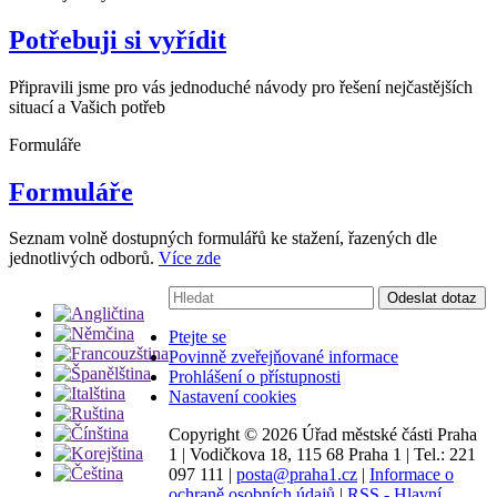
Potřebuji si vyřídit
Připravili jsme pro vás jednoduché návody pro řešení nejčastějších
situací a Vašich potřeb
Formuláře
Formuláře
Seznam volně dostupných formulářů ke stažení, řazených dle
jednotlivých odborů.
Více zde
Vyhledávání:
Odeslat dotaz
Ptejte se
Povinně zveřejňované informace
Prohlášení o přístupnosti
Nastavení cookies
Copyright ©
2026 Úřad městské části Praha
1
|
Vodičkova 18, 115 68 Praha 1
|
Tel.: 221
097 111
|
posta@praha1.cz
|
Informace o
ochraně osobních údajů
|
RSS - Hlavní