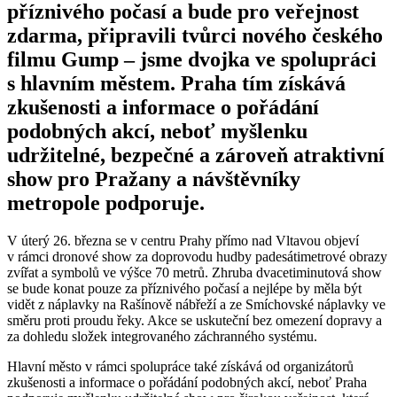
příznivého počasí a bude pro veřejnost
zdarma, připravili tvůrci nového českého
filmu Gump – jsme dvojka ve spolupráci
s hlavním městem. Praha tím získává
zkušenosti a informace o pořádání
podobných akcí, neboť myšlenku
udržitelné, bezpečné a zároveň atraktivní
show pro Pražany a návštěvníky
metropole podporuje.
V úterý 26. března se v centru Prahy přímo nad Vltavou objeví
v rámci dronové show za doprovodu hudby padesátimetrové obrazy
zvířat a symbolů ve výšce 70 metrů. Zhruba dvacetiminutová show
se bude konat pouze za příznivého počasí a nejlépe by měla být
vidět z náplavky na Rašínově nábřeží a ze Smíchovské náplavky ve
směru proti proudu řeky. Akce se uskuteční bez omezení dopravy a
za dohledu složek integrovaného záchranného systému.
Hlavní město v rámci spolupráce také získává od organizátorů
zkušenosti a informace o pořádání podobných akcí, neboť Praha