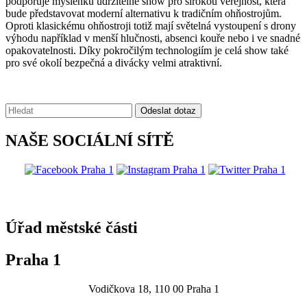
podporuje myšlenku udržitelné show pro širokou veřejnost, která
bude představovat moderní alternativu k tradičním ohňostrojům.
Oproti klasickému ohňostroji totiž mají světelná vystoupení s drony
výhodu například v menší hlučnosti, absenci kouře nebo i ve snadné
opakovatelnosti. Díky pokročilým technologiím je celá show také
pro své okolí bezpečná a divácky velmi atraktivní.
Vyhledávání:
Odeslat dotaz
NAŠE SOCIÁLNÍ SÍTĚ
@praha1
Úřad městské části
Praha 1
Vodičkova 18, 110 00 Praha 1