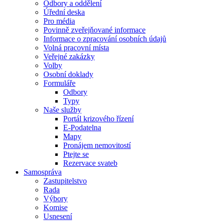
Odbory a oddělení
Úřední deska
Pro média
Povinně zveřejňované informace
Informace o zpracování osobních údajů
Volná pracovní místa
Veřejné zakázky
Volby
Osobní doklady
Formuláře
Odbory
Typy
Naše služby
Portál krizového řízení
E-Podatelna
Mapy
Pronájem nemovitostí
Ptejte se
Rezervace svateb
Samospráva
Zastupitelstvo
Rada
Výbory
Komise
Usnesení