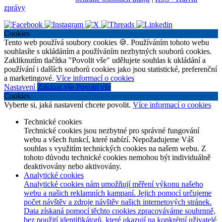
zprávy
Cookies
Tento web používá soubory cookies 🍪. Používáním tohoto webu
souhlasíte s ukládáním a používáním nezbytných souborů cookies.
Zakliknutím tlačítka "Povolit vše" udělujete souhlas k ukládání a
používání i dalších souborů cookies jako jsou statistické, preferenční
a marketingové.
Více informací o cookies
Nastavení
Zakázat vše
Povolit vše
Cookies
Vyberte si, jaká nastavení chcete povolit.
Více informací o cookies
Technické cookies
Technické cookies jsou nezbytné pro správné fungování
webu a všech funkcí, které nabízí. Nepožadujeme Váš
souhlas s využitím technických cookies na našem webu. Z
tohoto důvodu technické cookies nemohou být individuálně
deaktivovány nebo aktivovány.
Analytické cookies
Analytické cookies nám umožňují měření výkonu našeho
webu a našich reklamních kampaní. Jejich pomocí určujeme
počet návštěv a zdroje návštěv našich internetových stránek.
Data získaná pomocí těchto cookies zpracováváme souhrnně,
bez použití identifikátorů, které ukazují na konkrétní uživatelé