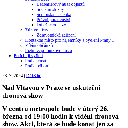
Bezbariérový atlas objektů
Sociální služby
Seniorská nástěnka
Právní poradenství
Důležité odkazy
Zdravotnictví
Zdravotnická zařízení
Kontaktní místo pro nájemníky a bydlení Prahy 1
Vítání občánků
Pietní vzpomínkové místo
Potřebuji vyřídit
Podle témat
Podle odborů
23. 3. 2024
|
Důležité
Nad Vltavou v Praze se uskuteční
dronová show
V centru metropole bude v úterý 26.
března od 19:00 hodin k vidění dronová
show. Akci, která se bude konat jen za