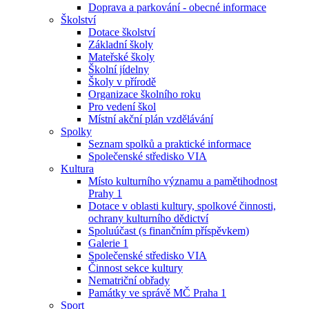
Doprava a parkování - obecné informace
Školství
Dotace školství
Základní školy
Mateřské školy
Školní jídelny
Školy v přírodě
Organizace školního roku
Pro vedení škol
Místní akční plán vzdělávání
Spolky
Seznam spolků a praktické informace
Společenské středisko VIA
Kultura
Místo kulturního významu a pamětihodnost
Prahy 1
Dotace v oblasti kultury, spolkové činnosti,
ochrany kulturního dědictví
Spoluúčast (s finančním příspěvkem)
Galerie 1
Společenské středisko VIA
Činnost sekce kultury
Nematriční obřady
Památky ve správě MČ Praha 1
Sport