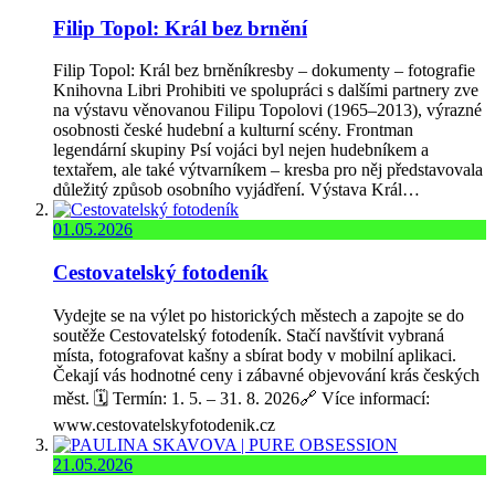
Filip Topol: Král bez brnění
Filip Topol: Král bez brněníkresby – dokumenty – fotografie
Knihovna Libri Prohibiti ve spolupráci s dalšími partnery zve
na výstavu věnovanou Filipu Topolovi (1965–2013), výrazné
osobnosti české hudební a kulturní scény. Frontman
legendární skupiny Psí vojáci byl nejen hudebníkem a
textařem, ale také výtvarníkem – kresba pro něj představovala
důležitý způsob osobního vyjádření. Výstava Král…
01.05.2026
Cestovatelský fotodeník
Vydejte se na výlet po historických městech a zapojte se do
soutěže Cestovatelský fotodeník. Stačí navštívit vybraná
místa, fotografovat kašny a sbírat body v mobilní aplikaci.
Čekají vás hodnotné ceny i zábavné objevování krás českých
měst. 🗓️ Termín: 1. 5. – 31. 8. 2026🔗 Více informací:
www.cestovatelskyfotodenik.cz
21.05.2026