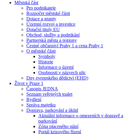
Městská část
Pro podnikatele
Rozpočet městské části
Dotace a granty
Územní rozvoj a investice
Dotační tituly EU
Obchod, služby a podnikání
Partnerská města a regiony
Čestné občanství Prahy 1 a cena Prahy 1
O městské části
Symboly
Historie
Informace o území
Osobnosti v názvech ulic
Dny evropského dědictví (EHD)
Život v Praze 1
Časopis JEDNA
Seznam veřejných toalet
Bydlení
Správa majetku
Doprava, parkování a úklid
Aktuální informace o omezeních v dopravě a
parkování
Zóna placeného stání
Portál krizového řízení