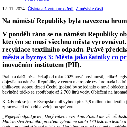
12. 11. 2024
|
Čistota a životní prostředí
,
Z městské části
Na náměstí Republiky byla navezena hrom
V pondělí ráno se na náměstí Republiky obj
kterým se musí všechna města vyrovnávat. 
recyklace textilního odpadu. Právě předch
města a byznys 3: Města jako šatníky co pr
inovačním institutem (PII).
Prahu a další města čekají od roku 2025 nové povinnosti, jelikož legi
objevila na náměstí Republiky v centru metropole tzv. hromada hadrů,
uhlíkovou stopou deseti Čechů (pokud by se jednalo o nové oblečení)
bavlněné tričko se spotřebuje až 2 700 litrů vody. Oblečení na hrom
Každý rok se jen v Evropské unii vyhodí přes 5,8 milionu tun textilu 
zpracovateli odpadů a veřejnou správou.
„Nejlepší odpad je ten, který vůbec nevznikne. Pokud ale věc už doslo
Ministerstva životního prostředí vyhodíme okolo 170 tisíc tun textilu a
budou povinně zřizovat místo, na které budou moct občané nepotřebný tex