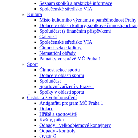
Seznam spolků a praktické informace
Společenské středisko VIA
Kultura
Místo kulturního významu a pamětihodnost Prahy
Dotace v oblasti kultury, spolkové činnosti, ochran
Spoluúčast (s finančním příspěvkem)
Galerie 1
Společenské středisko VIA
Činnost sekce kultury
Nematriční obřady
Památky ve správě MČ Praha 1
Sport
Činnost sekce sportu
Dotace v oblasti sportu
Spoluúčast
Sportovní zařízení v Praze 1
Spolky v oblasti sportu
Čistota a životní prostředí
Antigrafitti program MČ Praha 1
Dotace
Hřiště a sportoviště
Kašny, pítka
Odpady - velkoobjemové kontejnery
Odpady - kontroly
Ovzduší