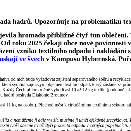
ada hadrů. Upozorňuje na problematiku tex
evila hromada přibližně čtyř tun oblečení. 
Od roku 2025 čekají obce nové povinnosti v
ázení vzniku textilního odpadu i nakládání 
askají ve švech
v Kampusu Hybernská. Pořád
slativa od nich bude vyžadovat zajištění separovaného sběru a recyklac
 která symbolizuje svým objemem textilní odpad, který zůstane za průmě
. Každý Čech přitom ročně vyhodí asi 10 až 12 kg textilu (podobně ja
adu hadrů poskytla Diakonie Broumov.
(asi 11 kg na osobu). Přechod měst k cirkulárnímu textilnímu sektoru ta
užila a nemůžeme ji dále využít, musíme ji umět efektivně zrecyklovat. 
 textil tvoří obecně tři až čtyři procenta odpadu v černých popelnicích.
til a obuv odložit. Tím bude možné textil efektivněji recyklovat – na spe