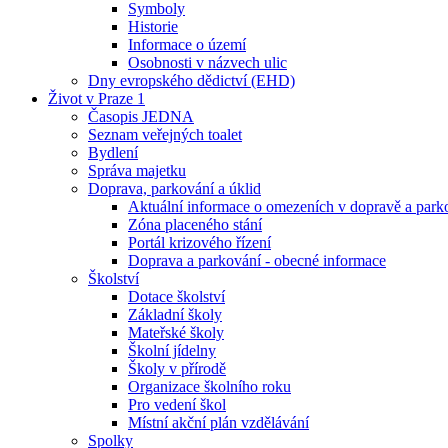
Symboly
Historie
Informace o území
Osobnosti v názvech ulic
Dny evropského dědictví (EHD)
Život v Praze 1
Časopis JEDNA
Seznam veřejných toalet
Bydlení
Správa majetku
Doprava, parkování a úklid
Aktuální informace o omezeních v dopravě a park
Zóna placeného stání
Portál krizového řízení
Doprava a parkování - obecné informace
Školství
Dotace školství
Základní školy
Mateřské školy
Školní jídelny
Školy v přírodě
Organizace školního roku
Pro vedení škol
Místní akční plán vzdělávání
Spolky