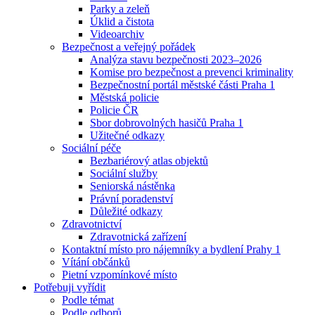
Parky a zeleň
Úklid a čistota
Videoarchiv
Bezpečnost a veřejný pořádek
Analýza stavu bezpečnosti 2023–2026
Komise pro bezpečnost a prevenci kriminality
Bezpečnostní portál městské části Praha 1
Městská policie
Policie ČR
Sbor dobrovolných hasičů Praha 1
Užitečné odkazy
Sociální péče
Bezbariérový atlas objektů
Sociální služby
Seniorská nástěnka
Právní poradenství
Důležité odkazy
Zdravotnictví
Zdravotnická zařízení
Kontaktní místo pro nájemníky a bydlení Prahy 1
Vítání občánků
Pietní vzpomínkové místo
Potřebuji vyřídit
Podle témat
Podle odborů