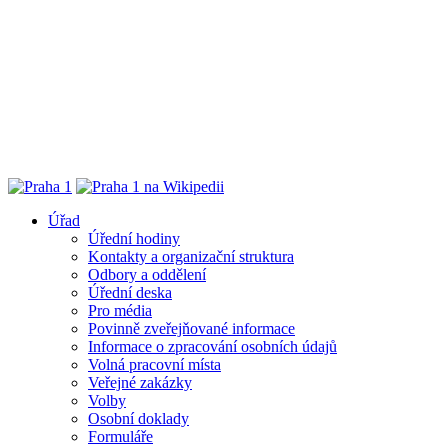
Úřad
Úřední hodiny
Kontakty a organizační struktura
Odbory a oddělení
Úřední deska
Pro média
Povinně zveřejňované informace
Informace o zpracování osobních údajů
Volná pracovní místa
Veřejné zakázky
Volby
Osobní doklady
Formuláře