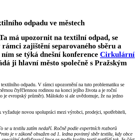
tilního odpadu ve městech
Ta má upozornit na textilní odpad, se
 rámci zajištění separovaného sběru a
s ním se týká dnešní konference
Cirkulární
á ji hlavní město společně s Pražským
e textilního odpadu. V rámci upozornění na tuto problematiku se
rnou čtyřčlennou rodinou na konci jejího života a je roční
ko je evropský průměr). Málokdo si ale uvědomuje, že na jedno
k vyžaduje novou spolupráci mezi výrobci, prodejci, spotřebiteli,
To se u textilu zatím nedaří. Ročně podle expertních rozborů
 Proto je v zákoně obsažen od 1. ledna povinný sběr textilu, kdy obce
ciální dotřiďovací lince se podle kvality textil roztřídí tak, že část