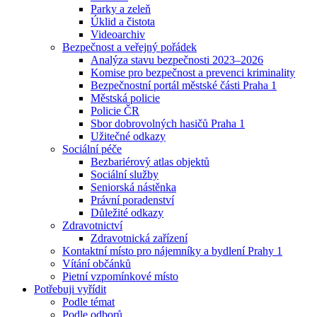
Parky a zeleň
Úklid a čistota
Videoarchiv
Bezpečnost a veřejný pořádek
Analýza stavu bezpečnosti 2023–2026
Komise pro bezpečnost a prevenci kriminality
Bezpečnostní portál městské části Praha 1
Městská policie
Policie ČR
Sbor dobrovolných hasičů Praha 1
Užitečné odkazy
Sociální péče
Bezbariérový atlas objektů
Sociální služby
Seniorská nástěnka
Právní poradenství
Důležité odkazy
Zdravotnictví
Zdravotnická zařízení
Kontaktní místo pro nájemníky a bydlení Prahy 1
Vítání občánků
Pietní vzpomínkové místo
Potřebuji vyřídit
Podle témat
Podle odborů