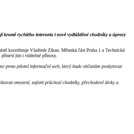
ají kromě rychlého internetu i nově vydlážděné chodníky a úpravy
ístě koordinuje Vladimír Zikan. Městská část Praha 1 a Technická
inesl jim i viditelné přínosy.
eme proto pilotní informační web, který bude občanům poskytovat
zovat omezení, zajistit průchozí chodníky, přechodové lávky a