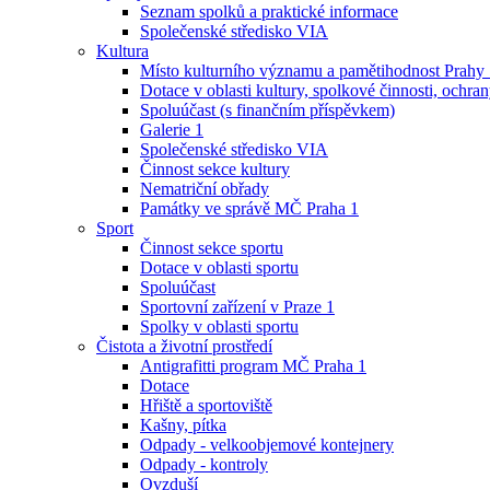
Seznam spolků a praktické informace
Společenské středisko VIA
Kultura
Místo kulturního významu a pamětihodnost Prahy
Dotace v oblasti kultury, spolkové činnosti, ochran
Spoluúčast (s finančním příspěvkem)
Galerie 1
Společenské středisko VIA
Činnost sekce kultury
Nematriční obřady
Památky ve správě MČ Praha 1
Sport
Činnost sekce sportu
Dotace v oblasti sportu
Spoluúčast
Sportovní zařízení v Praze 1
Spolky v oblasti sportu
Čistota a životní prostředí
Antigrafitti program MČ Praha 1
Dotace
Hřiště a sportoviště
Kašny, pítka
Odpady - velkoobjemové kontejnery
Odpady - kontroly
Ovzduší