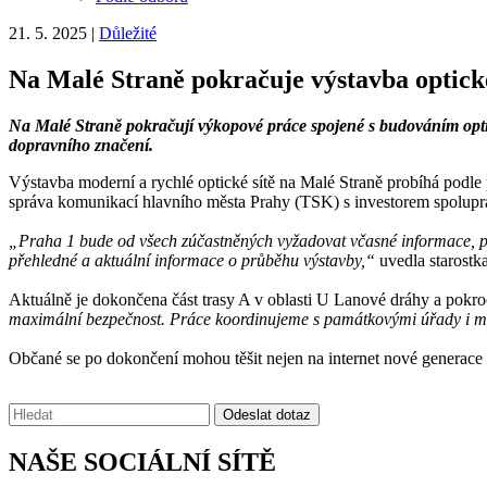
21. 5. 2025
|
Důležité
Na Malé Straně pokračuje výstavba optické
Na Malé Straně pokračují výkopové práce spojené s budováním optick
dopravního značení.
Výstavba moderní a rychlé optické sítě na Malé Straně probíhá podle
správa komunikací hlavního města Prahy (TSK) s investorem spolupracu
„Praha 1 bude od všech zúčastněných vyžadovat včasné informace, poř
přehledné a aktuální informace o průběhu výstavby,“
uvedla starostk
Aktuálně je dokončena část trasy A v oblasti U Lanové dráhy a pokroči
maximální bezpečnost. Práce koordinujeme s památkovými úřady i mě
Občané se po dokončení mohou těšit nejen na internet nové generace s r
Vyhledávání:
Odeslat dotaz
NAŠE SOCIÁLNÍ SÍTĚ