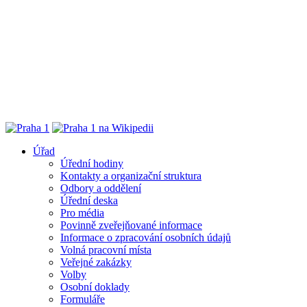
Úřad
Úřední hodiny
Kontakty a organizační struktura
Odbory a oddělení
Úřední deska
Pro média
Povinně zveřejňované informace
Informace o zpracování osobních údajů
Volná pracovní místa
Veřejné zakázky
Volby
Osobní doklady
Formuláře