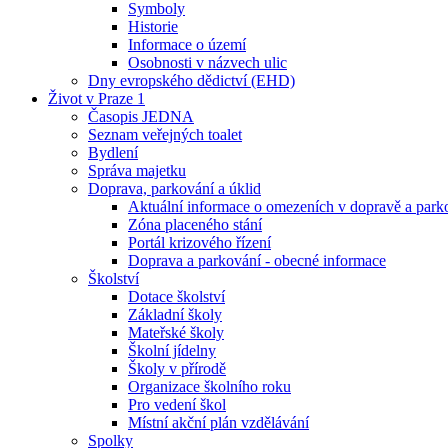
Symboly
Historie
Informace o území
Osobnosti v názvech ulic
Dny evropského dědictví (EHD)
Život v Praze 1
Časopis JEDNA
Seznam veřejných toalet
Bydlení
Správa majetku
Doprava, parkování a úklid
Aktuální informace o omezeních v dopravě a park
Zóna placeného stání
Portál krizového řízení
Doprava a parkování - obecné informace
Školství
Dotace školství
Základní školy
Mateřské školy
Školní jídelny
Školy v přírodě
Organizace školního roku
Pro vedení škol
Místní akční plán vzdělávání
Spolky