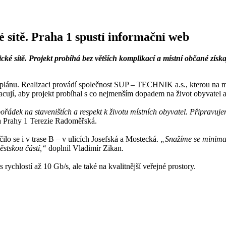
 sítě. Praha 1 spustí informační web
é sítě. Projekt probíhá bez větších komplikací a místní občané získ
 plánu. Realizaci provádí společnost SUP – TECHNIK a.s., kterou na m
jí, aby projekt probíhal s co nejmenším dopadem na život obyvatel a př
ádek na staveništích a respekt k životu místních obyvatel. Připravuj
a Prahy 1 Terezie Radoměřská.
lo se i v trase B – v ulicích Josefská a Mostecká.
„Snažíme se minimali
stskou částí,“
doplnil Vladimír Zikan.
ychlostí až 10 Gb/s, ale také na kvalitnější veřejné prostory.