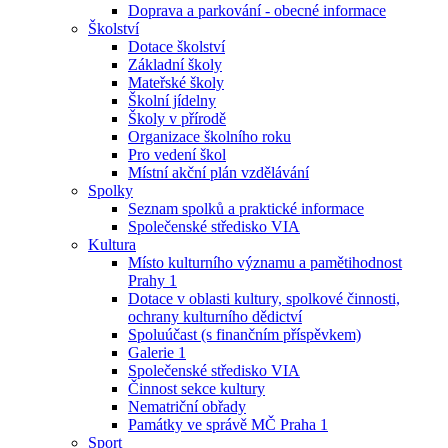
Doprava a parkování - obecné informace
Školství
Dotace školství
Základní školy
Mateřské školy
Školní jídelny
Školy v přírodě
Organizace školního roku
Pro vedení škol
Místní akční plán vzdělávání
Spolky
Seznam spolků a praktické informace
Společenské středisko VIA
Kultura
Místo kulturního významu a pamětihodnost
Prahy 1
Dotace v oblasti kultury, spolkové činnosti,
ochrany kulturního dědictví
Spoluúčast (s finančním příspěvkem)
Galerie 1
Společenské středisko VIA
Činnost sekce kultury
Nematriční obřady
Památky ve správě MČ Praha 1
Sport