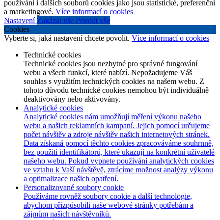
používání i dalších souborů cookies jako jsou statistické, preferenční
a marketingové.
Více informací o cookies
Nastavení
Zakázat vše
Povolit vše
Cookies
Vyberte si, jaká nastavení chcete povolit.
Více informací o cookies
Technické cookies
Technické cookies jsou nezbytné pro správné fungování
webu a všech funkcí, které nabízí. Nepožadujeme Váš
souhlas s využitím technických cookies na našem webu. Z
tohoto důvodu technické cookies nemohou být individuálně
deaktivovány nebo aktivovány.
Analytické cookies
Analytické cookies nám umožňují měření výkonu našeho
webu a našich reklamních kampaní. Jejich pomocí určujeme
počet návštěv a zdroje návštěv našich internetových stránek.
Data získaná pomocí těchto cookies zpracováváme souhrnně,
bez použití identifikátorů, které ukazují na konkrétní uživatelé
našeho webu. Pokud vypnete používání analytických cookies
ve vztahu k Vaší návštěvě, ztrácíme možnost analýzy výkonu
a optimalizace našich opatření.
Personalizované soubory cookie
Používáme rovněž soubory cookie a další technologie,
abychom přizpůsobili naše webové stránky potřebám a
zájmům našich návštěvníků.