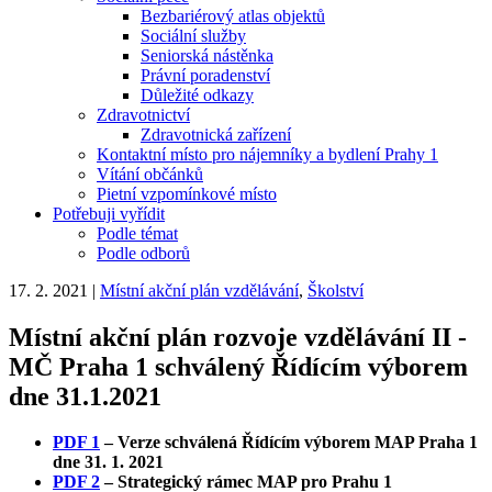
Bezbariérový atlas objektů
Sociální služby
Seniorská nástěnka
Právní poradenství
Důležité odkazy
Zdravotnictví
Zdravotnická zařízení
Kontaktní místo pro nájemníky a bydlení Prahy 1
Vítání občánků
Pietní vzpomínkové místo
Potřebuji vyřídit
Podle témat
Podle odborů
17. 2. 2021
|
Místní akční plán vzdělávání
,
Školství
Místní akční plán rozvoje vzdělávání II -
MČ Praha 1 schválený Řídícím výborem
dne 31.1.2021
PDF 1
– Verze schválená Řídícím výborem MAP Praha 1
dne 31. 1. 2021
PDF 2
– Strategický rámec MAP pro Prahu 1