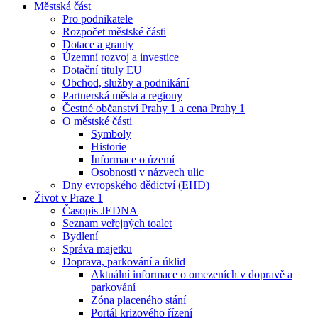
Městská část
Pro podnikatele
Rozpočet městské části
Dotace a granty
Územní rozvoj a investice
Dotační tituly EU
Obchod, služby a podnikání
Partnerská města a regiony
Čestné občanství Prahy 1 a cena Prahy 1
O městské části
Symboly
Historie
Informace o území
Osobnosti v názvech ulic
Dny evropského dědictví (EHD)
Život v Praze 1
Časopis JEDNA
Seznam veřejných toalet
Bydlení
Správa majetku
Doprava, parkování a úklid
Aktuální informace o omezeních v dopravě a
parkování
Zóna placeného stání
Portál krizového řízení