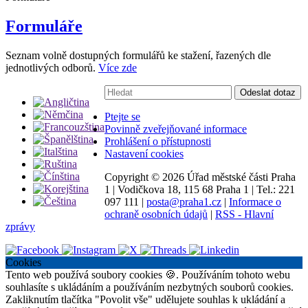
Formuláře
Seznam volně dostupných formulářů ke stažení, řazených dle
jednotlivých odborů.
Více zde
Vyhledávání:
Odeslat dotaz
Ptejte se
Povinně zveřejňované informace
Prohlášení o přístupnosti
Nastavení cookies
Copyright ©
2026 Úřad městské části Praha
1
|
Vodičkova 18, 115 68 Praha 1
|
Tel.: 221
097 111
|
posta@praha1.cz
|
Informace o
ochraně osobních údajů
|
RSS - Hlavní
zprávy
Cookies
Tento web používá soubory cookies 🍪. Používáním tohoto webu
souhlasíte s ukládáním a používáním nezbytných souborů cookies.
Zakliknutím tlačítka "Povolit vše" udělujete souhlas k ukládání a