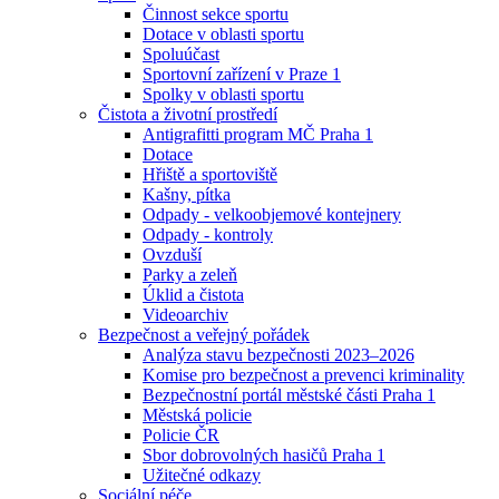
Činnost sekce sportu
Dotace v oblasti sportu
Spoluúčast
Sportovní zařízení v Praze 1
Spolky v oblasti sportu
Čistota a životní prostředí
Antigrafitti program MČ Praha 1
Dotace
Hřiště a sportoviště
Kašny, pítka
Odpady - velkoobjemové kontejnery
Odpady - kontroly
Ovzduší
Parky a zeleň
Úklid a čistota
Videoarchiv
Bezpečnost a veřejný pořádek
Analýza stavu bezpečnosti 2023–2026
Komise pro bezpečnost a prevenci kriminality
Bezpečnostní portál městské části Praha 1
Městská policie
Policie ČR
Sbor dobrovolných hasičů Praha 1
Užitečné odkazy
Sociální péče