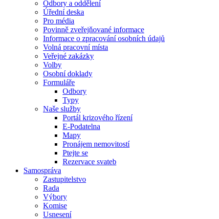
Odbory a oddělení
Úřední deska
Pro média
Povinně zveřejňované informace
Informace o zpracování osobních údajů
Volná pracovní místa
Veřejné zakázky
Volby
Osobní doklady
Formuláře
Odbory
Typy
Naše služby
Portál krizového řízení
E-Podatelna
Mapy
Pronájem nemovitostí
Ptejte se
Rezervace svateb
Samospráva
Zastupitelstvo
Rada
Výbory
Komise
Usnesení