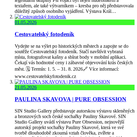
legendární skupiny Psí vojáci byl nejen hudebníkem a
textařem, ale také výtvarníkem – kresba pro něj představovala
důležitý způsob osobního vyjádření. Výstava Král…
01.05.2026
Cestovatelský fotodeník
Vydejte se na výlet po historických městech a zapojte se do
soutěže Cestovatelský fotodeník. Stačí navštívit vybraná
místa, fotografovat kašny a sbírat body v mobilní aplikaci.
Čekají vás hodnotné ceny i zábavné objevování krás českých
měst. 🗓️ Termín: 1. 5. – 31. 8. 2026🔗 Více informací:
www.cestovatelskyfotodenik.cz
21.05.2026
PAULINA SKAVOVA | PURE OBSESSION
SIN Studio Gallery představuje autorskou výstavu skleněných
a bronzových soch české sochařky Pauliny Skavové. SIN
Studio Gallery uvádí výstavu Pure Obsession, nejnovější
autorský projekt sochařky Pauliny Skavové, která ve své
tvorbě dlouhodobě zkoumá vztah člověka, zvířete a