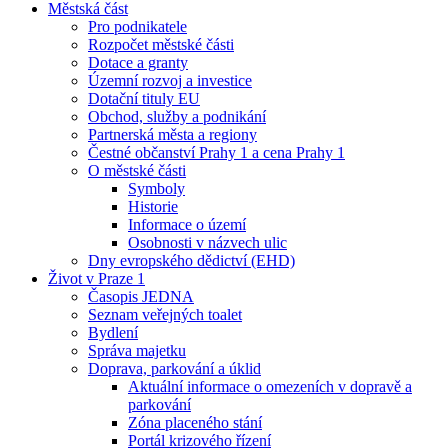
Městská část
Pro podnikatele
Rozpočet městské části
Dotace a granty
Územní rozvoj a investice
Dotační tituly EU
Obchod, služby a podnikání
Partnerská města a regiony
Čestné občanství Prahy 1 a cena Prahy 1
O městské části
Symboly
Historie
Informace o území
Osobnosti v názvech ulic
Dny evropského dědictví (EHD)
Život v Praze 1
Časopis JEDNA
Seznam veřejných toalet
Bydlení
Správa majetku
Doprava, parkování a úklid
Aktuální informace o omezeních v dopravě a
parkování
Zóna placeného stání
Portál krizového řízení