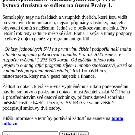
bytová družstva se sídlem na území Prahy 1.
Samolepky, tagy na fasádách a vstupních dveřích, které jsou vidět
na veřejných komunikacích, nejsou přijímány vlastníky, majiteli a
obyvateli domů s nadšením. Jedná se o poškozování majetku. Pro
letošní rok tedy radnice městské části Praha 1 zvýšila limity podpory
i celkový objem peněz v programu antigraffiti.
„
Ohlasy jednotlivých SVJ na první vlnu čištění podpořili naší snahu
v tomto programu pokračovat i nadále. Pro rok 2025 jsme si v
rozpočtu vyčlenili 1 275 000 korun. Od začátku tohoto roku
projevilo o antigraffiti program zájem i mnoho společenství, která se
v minulosti programu nezúčastnila,
“ řekl Tomáš Heres,
místostarosta, který má v gesci majetek a finance.
Žádost o dotaci, která se rovná vyplněnému a rukou podepsanému
návrhu smlouvy o poskytnutí dotace, musí žadatel zaslat MČ Praha
1 prostřednictvím své datové schránky, přičemž datová schránka
městské části je b4eb2. Pozor, za SVJ/BD ve valné většině
podepisují smlouvy dvě osoby.
Bližší informace a termíny podávání žádostí naleznete na
tomto
odkazu
.
Vyhledávání:
Odeslat dotaz