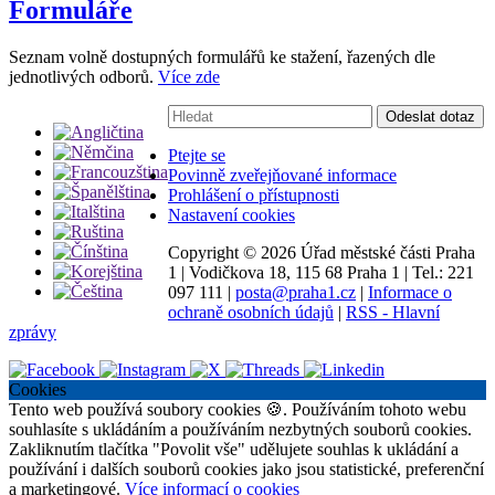
Formuláře
Seznam volně dostupných formulářů ke stažení, řazených dle
jednotlivých odborů.
Více zde
Vyhledávání:
Odeslat dotaz
Ptejte se
Povinně zveřejňované informace
Prohlášení o přístupnosti
Nastavení cookies
Copyright ©
2026 Úřad městské části Praha
1
|
Vodičkova 18, 115 68 Praha 1
|
Tel.: 221
097 111
|
posta@praha1.cz
|
Informace o
ochraně osobních údajů
|
RSS - Hlavní
zprávy
Cookies
Tento web používá soubory cookies 🍪. Používáním tohoto webu
souhlasíte s ukládáním a používáním nezbytných souborů cookies.
Zakliknutím tlačítka "Povolit vše" udělujete souhlas k ukládání a
používání i dalších souborů cookies jako jsou statistické, preferenční
a marketingové.
Více informací o cookies