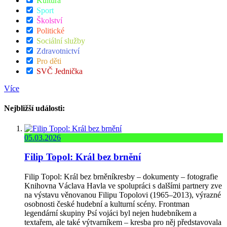
Kultura
Sport
Školství
Politické
Sociální služby
Zdravotnictví
Pro děti
SVČ Jednička
Více
Nejbližší události:
05.03.2026
Filip Topol: Král bez brnění
Filip Topol: Král bez brněníkresby – dokumenty – fotografie
Knihovna Václava Havla ve spolupráci s dalšími partnery zve
na výstavu věnovanou Filipu Topolovi (1965–2013), výrazné
osobnosti české hudební a kulturní scény. Frontman
legendární skupiny Psí vojáci byl nejen hudebníkem a
textařem, ale také výtvarníkem – kresba pro něj představovala