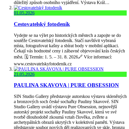
důležitý způsob osobního vyjádření. Výstava Král…
01.05.2026
Cestovatelský fotodeník
Vydejte se na výlet po historických městech a zapojte se do
soutěže Cestovatelský fotodeník. Stačí navštívit vybraná
místa, fotografovat kašny a sbírat body v mobilní aplikaci.
Čekají vás hodnotné ceny i zábavné objevování krás českých
měst. 🗓️ Termín: 1. 5. – 31. 8. 2026🔗 Více informací:
www.cestovatelskyfotodenik.cz
21.05.2026
PAULINA SKAVOVA | PURE OBSESSION
SIN Studio Gallery představuje autorskou výstavu skleněných
a bronzových soch české sochařky Pauliny Skavové. SIN
Studio Gallery uvádí výstavu Pure Obsession, nejnovější
autorský projekt sochařky Pauliny Skavové, která ve své
tvorbě dlouhodobě zkoumá vztah člověka, zvířete a
archetypálních obrazů ukrytých v kolektivní paměti. Výstava
představuje soubor nových děl realizovaných ve skle, bronzu