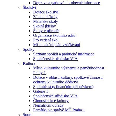
Doprava a parkování - obecné informace
Školství
Dotace školství
Základní školy
Mateřské školy
Školní jídelny
Školy v přírodě
Organizace školního roku
Pro vedení škol
Místní akční plán vzdělávání
Spolky
Seznam spolků a praktické informace
Společenské středisko VIA
Kultura
Místo kulturního významu a pamětihodnost
Prahy 1
Dotace v oblasti kultury, spolkové činnosti,
ochrany kulturního dědictví
Spoluúčast (s finančním příspěvkem)
Galerie 1
Společenské středisko VIA
Činnost sekce kultury
Nematriční obřady
Památky ve správě MČ Praha 1
Sport