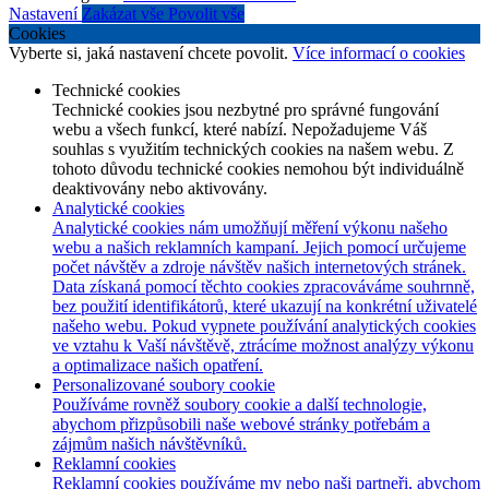
Nastavení
Zakázat vše
Povolit vše
Cookies
Vyberte si, jaká nastavení chcete povolit.
Více informací o cookies
Technické cookies
Technické cookies jsou nezbytné pro správné fungování
webu a všech funkcí, které nabízí. Nepožadujeme Váš
souhlas s využitím technických cookies na našem webu. Z
tohoto důvodu technické cookies nemohou být individuálně
deaktivovány nebo aktivovány.
Analytické cookies
Analytické cookies nám umožňují měření výkonu našeho
webu a našich reklamních kampaní. Jejich pomocí určujeme
počet návštěv a zdroje návštěv našich internetových stránek.
Data získaná pomocí těchto cookies zpracováváme souhrnně,
bez použití identifikátorů, které ukazují na konkrétní uživatelé
našeho webu. Pokud vypnete používání analytických cookies
ve vztahu k Vaší návštěvě, ztrácíme možnost analýzy výkonu
a optimalizace našich opatření.
Personalizované soubory cookie
Používáme rovněž soubory cookie a další technologie,
abychom přizpůsobili naše webové stránky potřebám a
zájmům našich návštěvníků.
Reklamní cookies
Reklamní cookies používáme my nebo naši partneři, abychom