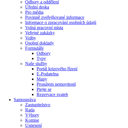
Odbory a oddělení
Úřední deska
Pro média
Povinně zveřejňované informace
Informace o zpracování osobních údajů
Volná pracovní místa
Veřejné zakázky
Volby
Osobní doklady
Formuláře
Odbory
Typy
Naše služby
Portál krizového řízení
E-Podatelna
Mapy
Pronájem nemovitostí
Ptejte se
Rezervace svateb
Samospráva
Zastupitelstvo
Rada
Výbory
Komise
Usnesení