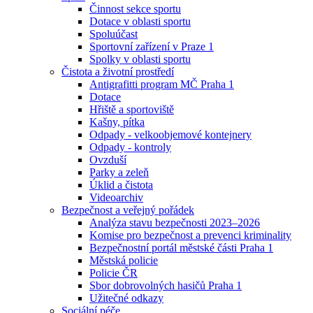
Činnost sekce sportu
Dotace v oblasti sportu
Spoluúčast
Sportovní zařízení v Praze 1
Spolky v oblasti sportu
Čistota a životní prostředí
Antigrafitti program MČ Praha 1
Dotace
Hřiště a sportoviště
Kašny, pítka
Odpady - velkoobjemové kontejnery
Odpady - kontroly
Ovzduší
Parky a zeleň
Úklid a čistota
Videoarchiv
Bezpečnost a veřejný pořádek
Analýza stavu bezpečnosti 2023–2026
Komise pro bezpečnost a prevenci kriminality
Bezpečnostní portál městské části Praha 1
Městská policie
Policie ČR
Sbor dobrovolných hasičů Praha 1
Užitečné odkazy
Sociální péče