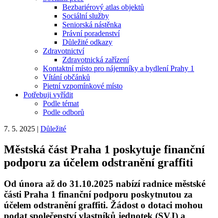
Bezbariérový atlas objektů
Sociální služby
Seniorská nástěnka
Právní poradenství
Důležité odkazy
Zdravotnictví
Zdravotnická zařízení
Kontaktní místo pro nájemníky a bydlení Prahy 1
Vítání občánků
Pietní vzpomínkové místo
Potřebuji vyřídit
Podle témat
Podle odborů
7. 5. 2025
|
Důležité
Městská část Praha 1 poskytuje finanční
podporu za účelem odstranění graffiti
Od února až do 31.10.2025 nabízí radnice městské
části Praha 1 finanční podporu poskytnutou za
účelem odstranění graffiti. Žádost o dotaci mohou
podat společenství vlastníků jednotek (SVJ) a