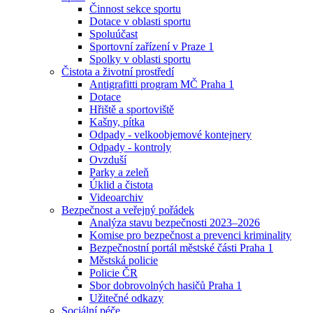
Činnost sekce sportu
Dotace v oblasti sportu
Spoluúčast
Sportovní zařízení v Praze 1
Spolky v oblasti sportu
Čistota a životní prostředí
Antigrafitti program MČ Praha 1
Dotace
Hřiště a sportoviště
Kašny, pítka
Odpady - velkoobjemové kontejnery
Odpady - kontroly
Ovzduší
Parky a zeleň
Úklid a čistota
Videoarchiv
Bezpečnost a veřejný pořádek
Analýza stavu bezpečnosti 2023–2026
Komise pro bezpečnost a prevenci kriminality
Bezpečnostní portál městské části Praha 1
Městská policie
Policie ČR
Sbor dobrovolných hasičů Praha 1
Užitečné odkazy
Sociální péče