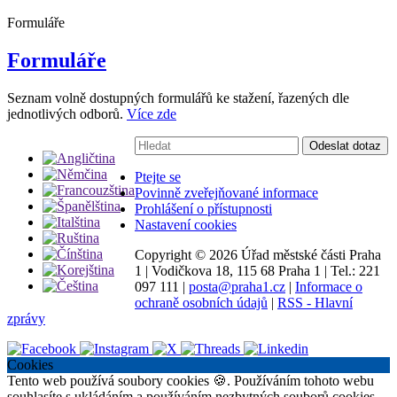
Formuláře
Formuláře
Seznam volně dostupných formulářů ke stažení, řazených dle
jednotlivých odborů.
Více zde
Vyhledávání:
Odeslat dotaz
Ptejte se
Povinně zveřejňované informace
Prohlášení o přístupnosti
Nastavení cookies
Copyright ©
2026 Úřad městské části Praha
1
|
Vodičkova 18, 115 68 Praha 1
|
Tel.: 221
097 111
|
posta@praha1.cz
|
Informace o
ochraně osobních údajů
|
RSS - Hlavní
zprávy
Cookies
Tento web používá soubory cookies 🍪. Používáním tohoto webu
souhlasíte s ukládáním a používáním nezbytných souborů cookies.