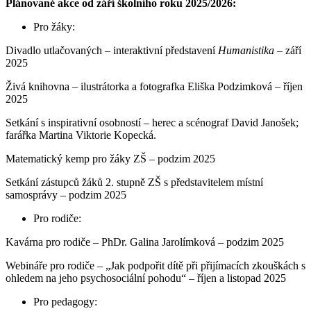
Plánované akce od září školního roku 2025/2026:
Pro žáky:
Divadlo utlačovaných – interaktivní představení
Humanistika
– září
2025
Živá knihovna – ilustrátorka a fotografka Eliška Podzimková – říjen
2025
Setkání s inspirativní osobností – herec a scénograf David Janošek;
farářka Martina Viktorie Kopecká.
Matematický kemp pro žáky ZŠ – podzim 2025
Setkání zástupců žáků 2. stupně ZŠ s představitelem místní
samosprávy – podzim 2025
Pro rodiče:
Kavárna pro rodiče – PhDr. Galina Jarolímková – podzim 2025
Webináře pro rodiče – „Jak podpořit dítě při přijímacích zkouškách s
ohledem na jeho psychosociální pohodu“ – říjen a listopad 2025
Pro pedagogy: