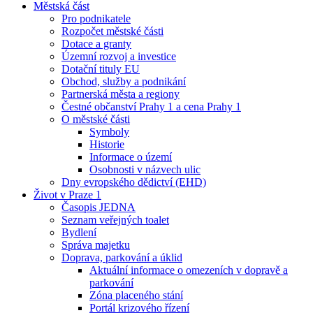
Městská část
Pro podnikatele
Rozpočet městské části
Dotace a granty
Územní rozvoj a investice
Dotační tituly EU
Obchod, služby a podnikání
Partnerská města a regiony
Čestné občanství Prahy 1 a cena Prahy 1
O městské části
Symboly
Historie
Informace o území
Osobnosti v názvech ulic
Dny evropského dědictví (EHD)
Život v Praze 1
Časopis JEDNA
Seznam veřejných toalet
Bydlení
Správa majetku
Doprava, parkování a úklid
Aktuální informace o omezeních v dopravě a
parkování
Zóna placeného stání
Portál krizového řízení