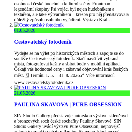
osobnosti české hudební a kulturní scény. Frontman
legendární skupiny Psí vojáci byl nejen hudebníkem a
textařem, ale také výtvarníkem – kresba pro něj představovala
důležitý způsob osobního vyjádření. Výstava Král…
01.05.2026
Cestovatelský fotodeník
Vydejte se na výlet po historických městech a zapojte se do
soutěže Cestovatelský fotodeník. Stačí navštívit vybraná
místa, fotografovat kašny a sbírat body v mobilní aplikaci.
Čekají vás hodnotné ceny i zábavné objevování krás českých
měst. 🗓️ Termín: 1. 5. – 31. 8. 2026🔗 Více informací:
www.cestovatelskyfotodenik.cz
21.05.2026
PAULINA SKAVOVA | PURE OBSESSION
SIN Studio Gallery představuje autorskou výstavu skleněných
a bronzových soch české sochařky Pauliny Skavové. SIN
Studio Gallery uvádí výstavu Pure Obsession, nejnovější
autorský projekt sochařky Pauliny Skavové, která ve své