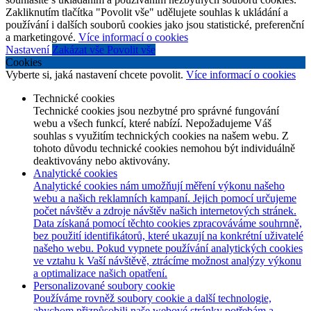
Zakliknutím tlačítka "Povolit vše" udělujete souhlas k ukládání a
používání i dalších souborů cookies jako jsou statistické, preferenční
a marketingové.
Více informací o cookies
Nastavení
Zakázat vše
Povolit vše
Cookies
Vyberte si, jaká nastavení chcete povolit.
Více informací o cookies
Technické cookies
Technické cookies jsou nezbytné pro správné fungování
webu a všech funkcí, které nabízí. Nepožadujeme Váš
souhlas s využitím technických cookies na našem webu. Z
tohoto důvodu technické cookies nemohou být individuálně
deaktivovány nebo aktivovány.
Analytické cookies
Analytické cookies nám umožňují měření výkonu našeho
webu a našich reklamních kampaní. Jejich pomocí určujeme
počet návštěv a zdroje návštěv našich internetových stránek.
Data získaná pomocí těchto cookies zpracováváme souhrnně,
bez použití identifikátorů, které ukazují na konkrétní uživatelé
našeho webu. Pokud vypnete používání analytických cookies
ve vztahu k Vaší návštěvě, ztrácíme možnost analýzy výkonu
a optimalizace našich opatření.
Personalizované soubory cookie
Používáme rovněž soubory cookie a další technologie,
abychom přizpůsobili naše webové stránky potřebám a