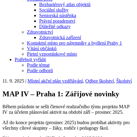
Bezbariérový atlas objektů
Sociální služby
Seniorská nástěnka
Právní poradenství
Důležité odkazy
Zdravotnictví
Zdravotnická zařízení
Kontaktní místo pro nájemníky a bydlení Prahy 1
Vítání občánků
Pietní vzpomínkové místo
Potřebuji vyřídit
Podle témat
Podle odborů
11. 9. 2025
|
Místní akční plán vzdělávání
,
Odbor školství
,
Školství
MAP IV – Praha 1: Zářijové novinky
Během prázdnin se sešli členové realizačního týmu projektu MAP
IV za účelem plánování aktivit na období září – prosinec 2025.
Až do konce projektu (prosinec 2025) budou probíhat aktivity pro
všechny cílové skupiny – žáky, rodiče i pedagogy škol.