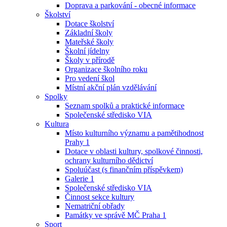
Doprava a parkování - obecné informace
Školství
Dotace školství
Základní školy
Mateřské školy
Školní jídelny
Školy v přírodě
Organizace školního roku
Pro vedení škol
Místní akční plán vzdělávání
Spolky
Seznam spolků a praktické informace
Společenské středisko VIA
Kultura
Místo kulturního významu a pamětihodnost
Prahy 1
Dotace v oblasti kultury, spolkové činnosti,
ochrany kulturního dědictví
Spoluúčast (s finančním příspěvkem)
Galerie 1
Společenské středisko VIA
Činnost sekce kultury
Nematriční obřady
Památky ve správě MČ Praha 1
Sport