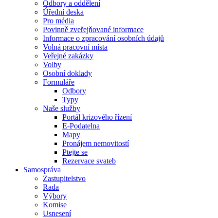
Odbory a oddělení
Úřední deska
Pro média
Povinně zveřejňované informace
Informace o zpracování osobních údajů
Volná pracovní místa
Veřejné zakázky
Volby
Osobní doklady
Formuláře
Odbory
Typy
Naše služby
Portál krizového řízení
E-Podatelna
Mapy
Pronájem nemovitostí
Ptejte se
Rezervace svateb
Samospráva
Zastupitelstvo
Rada
Výbory
Komise
Usnesení