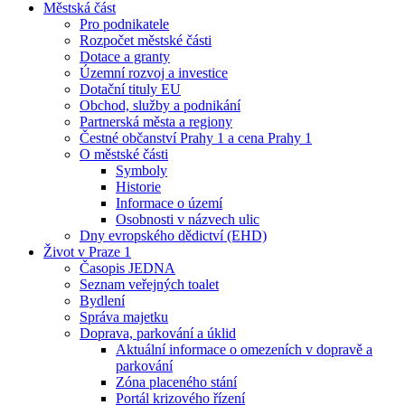
Městská část
Pro podnikatele
Rozpočet městské části
Dotace a granty
Územní rozvoj a investice
Dotační tituly EU
Obchod, služby a podnikání
Partnerská města a regiony
Čestné občanství Prahy 1 a cena Prahy 1
O městské části
Symboly
Historie
Informace o území
Osobnosti v názvech ulic
Dny evropského dědictví (EHD)
Život v Praze 1
Časopis JEDNA
Seznam veřejných toalet
Bydlení
Správa majetku
Doprava, parkování a úklid
Aktuální informace o omezeních v dopravě a
parkování
Zóna placeného stání
Portál krizového řízení