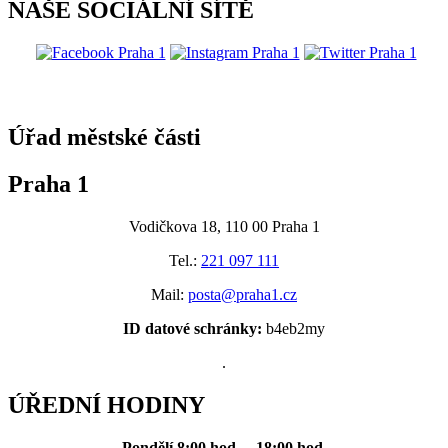
NAŠE SOCIÁLNÍ SÍTĚ
@praha1
Úřad městské části
Praha 1
Vodičkova 18, 110 00 Praha 1
Tel.:
221 097 111
Mail:
posta@praha1.cz
ID datové schránky:
b4eb2my
.
ÚŘEDNÍ HODINY
Pondělí
8:00 hod. – 18:00 hod.