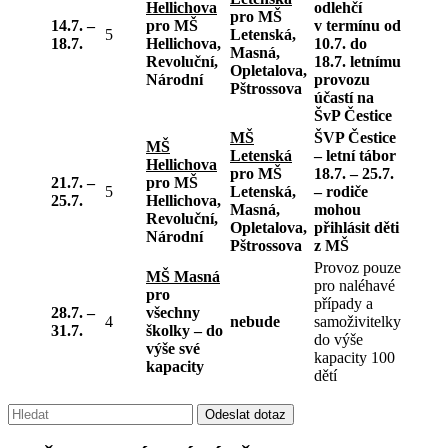
Hellichova
odlehčí
pro MŠ
14.7. –
pro MŠ
v termínu od
5
Letenská,
18.7.
Hellichova,
10.7. do
Masná,
Revoluční,
18.7. letnímu
Opletalova,
Národní
provozu
Pštrossova
účastí na
ŠvP Čestice
MŠ
ŠVP Čestice
MŠ
Letenská
– letní tábor
Hellichova
pro MŠ
18.7. – 25.7.
21.7. –
pro MŠ
5
Letenská,
– rodiče
25.7.
Hellichova,
Masná,
mohou
Revoluční,
Opletalova,
přihlásit děti
Národní
Pštrossova
z MŠ
Provoz pouze
MŠ Masná
pro naléhavé
pro
případy a
28.7. –
všechny
4
nebude
samoživitelky
31.7.
školky – do
do výše
výše své
kapacity 100
kapacity
dětí
Vyhledávání:
Odeslat dotaz