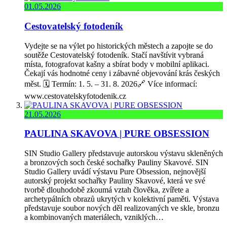
01.05.2026
Cestovatelský fotodeník
Vydejte se na výlet po historických městech a zapojte se do
soutěže Cestovatelský fotodeník. Stačí navštívit vybraná
místa, fotografovat kašny a sbírat body v mobilní aplikaci.
Čekají vás hodnotné ceny i zábavné objevování krás českých
měst. 🗓️ Termín: 1. 5. – 31. 8. 2026🔗 Více informací:
www.cestovatelskyfotodenik.cz
21.05.2026
PAULINA SKAVOVA | PURE OBSESSION
SIN Studio Gallery představuje autorskou výstavu skleněných
a bronzových soch české sochařky Pauliny Skavové. SIN
Studio Gallery uvádí výstavu Pure Obsession, nejnovější
autorský projekt sochařky Pauliny Skavové, která ve své
tvorbě dlouhodobě zkoumá vztah člověka, zvířete a
archetypálních obrazů ukrytých v kolektivní paměti. Výstava
představuje soubor nových děl realizovaných ve skle, bronzu
a kombinovaných materiálech, vzniklých…