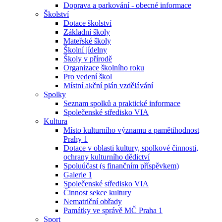
Doprava a parkování - obecné informace
Školství
Dotace školství
Základní školy
Mateřské školy
Školní jídelny
Školy v přírodě
Organizace školního roku
Pro vedení škol
Místní akční plán vzdělávání
Spolky
Seznam spolků a praktické informace
Společenské středisko VIA
Kultura
Místo kulturního významu a pamětihodnost
Prahy 1
Dotace v oblasti kultury, spolkové činnosti,
ochrany kulturního dědictví
Spoluúčast (s finančním příspěvkem)
Galerie 1
Společenské středisko VIA
Činnost sekce kultury
Nematriční obřady
Památky ve správě MČ Praha 1
Sport