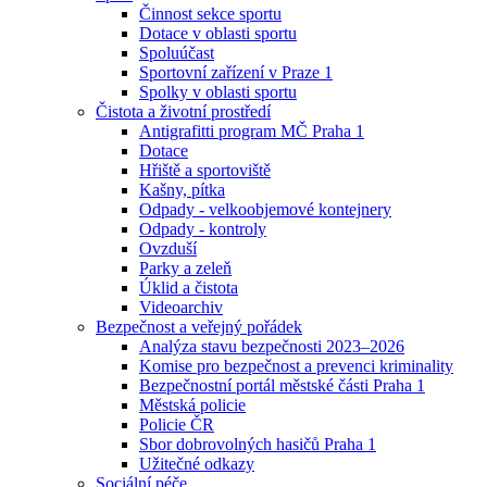
Činnost sekce sportu
Dotace v oblasti sportu
Spoluúčast
Sportovní zařízení v Praze 1
Spolky v oblasti sportu
Čistota a životní prostředí
Antigrafitti program MČ Praha 1
Dotace
Hřiště a sportoviště
Kašny, pítka
Odpady - velkoobjemové kontejnery
Odpady - kontroly
Ovzduší
Parky a zeleň
Úklid a čistota
Videoarchiv
Bezpečnost a veřejný pořádek
Analýza stavu bezpečnosti 2023–2026
Komise pro bezpečnost a prevenci kriminality
Bezpečnostní portál městské části Praha 1
Městská policie
Policie ČR
Sbor dobrovolných hasičů Praha 1
Užitečné odkazy
Sociální péče