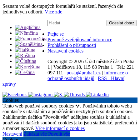
Seznam volně dostupných formulářů ke stažení, řazených dle
jednotlivých odborů.
Více zde
Vyhledávání:
Odeslat dotaz
Ptejte se
Povinně zveřejňované informace
Prohlášení o přístupnosti
Nastavení cookies
Copyright ©
2026 Úřad městské části Praha
1
|
Vodičkova 18, 115 68 Praha 1
|
Tel.: 221
097 111
|
posta@praha1.cz
|
Informace o
ochraně osobních údajů
|
RSS - Hlavní
zprávy
Cookies
Tento web používá soubory cookies 🍪. Používáním tohoto webu
souhlasíte s ukládáním a používáním nezbytných souborů cookies.
Zakliknutím tlačítka "Povolit vše" udělujete souhlas k ukládání a
používání i dalších souborů cookies jako jsou statistické, preferenční
a marketingové.
Více informací o cookies
Nastavení
Zakázat vše
Povolit vše
Cookies