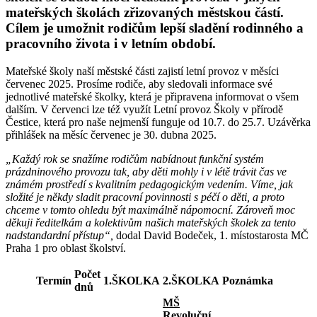
mateřských školách zřizovaných městskou částí.
Cílem je umožnit rodičům lepší sladění rodinného a
pracovního života i v letním období.
Mateřské školy naší městské části zajistí letní provoz v měsíci
červenec 2025. Prosíme rodiče, aby sledovali informace své
jednotlivé mateřské školky, která je připravena informovat o všem
dalším. V červenci lze též využít Letní provoz Školy v přírodě
Čestice, která pro naše nejmenší funguje od 10.7. do 25.7. Uzávěrka
přihlášek na měsíc červenec je 30. dubna 2025.
„Každý rok se snažíme rodičům nabídnout funkční systém
prázdninového provozu tak, aby děti mohly i v létě trávit čas ve
známém prostředí s kvalitním pedagogickým vedením. Víme, jak
složité je někdy sladit pracovní povinnosti s péčí o děti, a proto
chceme v tomto ohledu být maximálně nápomocní. Zároveň moc
děkuji ředitelkám a kolektivům našich mateřských školek za tento
nadstandardní přístup“,
dodal David Bodeček, 1. místostarosta MČ
Praha 1 pro oblast školství.
Počet
Termín
1.ŠKOLKA
2.ŠKOLKA
Poznámka
dnů
MŠ
Revoluční