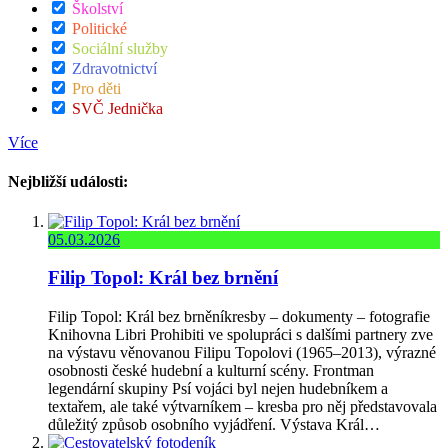
Školství
Politické
Sociální služby
Zdravotnictví
Pro děti
SVČ Jednička
Více
Nejbližší události:
05.03.2026
Filip Topol: Král bez brnění
Filip Topol: Král bez brněníkresby – dokumenty – fotografie
Knihovna Libri Prohibiti ve spolupráci s dalšími partnery zve
na výstavu věnovanou Filipu Topolovi (1965–2013), výrazné
osobnosti české hudební a kulturní scény. Frontman
legendární skupiny Psí vojáci byl nejen hudebníkem a
textařem, ale také výtvarníkem – kresba pro něj představovala
důležitý způsob osobního vyjádření. Výstava Král…