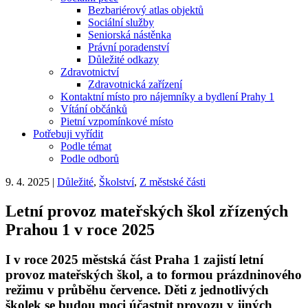
Bezbariérový atlas objektů
Sociální služby
Seniorská nástěnka
Právní poradenství
Důležité odkazy
Zdravotnictví
Zdravotnická zařízení
Kontaktní místo pro nájemníky a bydlení Prahy 1
Vítání občánků
Pietní vzpomínkové místo
Potřebuji vyřídit
Podle témat
Podle odborů
9. 4. 2025
|
Důležité
,
Školství
,
Z městské části
Letní provoz mateřských škol zřízených
Prahou 1 v roce 2025
I v roce 2025 městská část Praha 1 zajistí letní
provoz mateřských škol, a to formou prázdninového
režimu v průběhu července. Děti z jednotlivých
školek se budou moci účastnit provozu v jiných