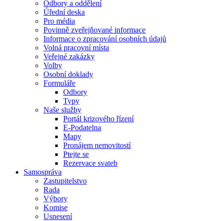
Odbory a oddělení
Úřední deska
Pro média
Povinně zveřejňované informace
Informace o zpracování osobních údajů
Volná pracovní místa
Veřejné zakázky
Volby
Osobní doklady
Formuláře
Odbory
Typy
Naše služby
Portál krizového řízení
E-Podatelna
Mapy
Pronájem nemovitostí
Ptejte se
Rezervace svateb
Samospráva
Zastupitelstvo
Rada
Výbory
Komise
Usnesení