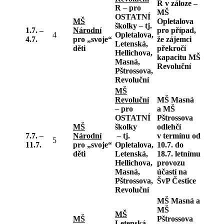
R
v záloze
–
R – pro
MŠ
OSTATNÍ
MŠ
Opletalova
školky
– tj.
1.7. –
Národní
pro případ,
4
Opletalova,
4.7.
pro „svoje“
že zájemci
Letenská,
děti
překročí
Hellichova,
kapacitu MŠ
Masná,
Revoluční
Pštrossova,
Revoluční
MŠ
Revoluční
MŠ Masná
– pro
a MŠ
OSTATNÍ
Pštrossova
MŠ
školky
odlehčí
7.7. –
Národní
– tj.
v termínu od
5
11.7.
pro „svoje“
Opletalova,
10.7. do
děti
Letenská,
18.7. letnímu
Hellichova,
provozu
Masná,
účastí na
Pštrossova,
ŠvP Čestice
Revoluční
MŠ Masná a
MŠ
MŠ
MŠ
Pštrossova
Letenská