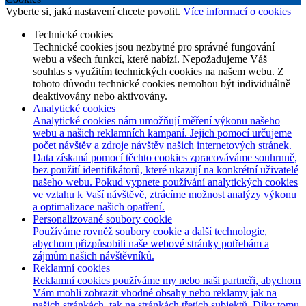
Vyberte si, jaká nastavení chcete povolit.
Více informací o cookies
Technické cookies
Technické cookies jsou nezbytné pro správné fungování
webu a všech funkcí, které nabízí. Nepožadujeme Váš
souhlas s využitím technických cookies na našem webu. Z
tohoto důvodu technické cookies nemohou být individuálně
deaktivovány nebo aktivovány.
Analytické cookies
Analytické cookies nám umožňují měření výkonu našeho
webu a našich reklamních kampaní. Jejich pomocí určujeme
počet návštěv a zdroje návštěv našich internetových stránek.
Data získaná pomocí těchto cookies zpracováváme souhrnně,
bez použití identifikátorů, které ukazují na konkrétní uživatelé
našeho webu. Pokud vypnete používání analytických cookies
ve vztahu k Vaší návštěvě, ztrácíme možnost analýzy výkonu
a optimalizace našich opatření.
Personalizované soubory cookie
Používáme rovněž soubory cookie a další technologie,
abychom přizpůsobili naše webové stránky potřebám a
zájmům našich návštěvníků.
Reklamní cookies
Reklamní cookies používáme my nebo naši partneři, abychom
Vám mohli zobrazit vhodné obsahy nebo reklamy jak na
našich stránkách, tak na stránkách třetích subjektů. Díky tomu