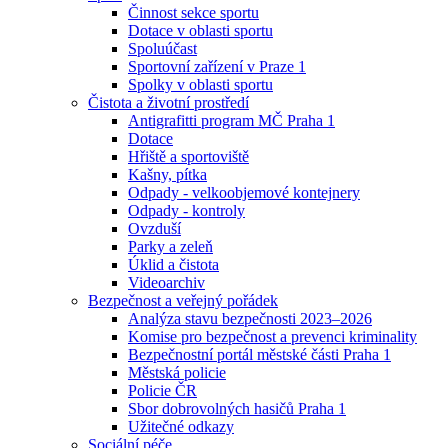
Činnost sekce sportu
Dotace v oblasti sportu
Spoluúčast
Sportovní zařízení v Praze 1
Spolky v oblasti sportu
Čistota a životní prostředí
Antigrafitti program MČ Praha 1
Dotace
Hřiště a sportoviště
Kašny, pítka
Odpady - velkoobjemové kontejnery
Odpady - kontroly
Ovzduší
Parky a zeleň
Úklid a čistota
Videoarchiv
Bezpečnost a veřejný pořádek
Analýza stavu bezpečnosti 2023–2026
Komise pro bezpečnost a prevenci kriminality
Bezpečnostní portál městské části Praha 1
Městská policie
Policie ČR
Sbor dobrovolných hasičů Praha 1
Užitečné odkazy
Sociální péče