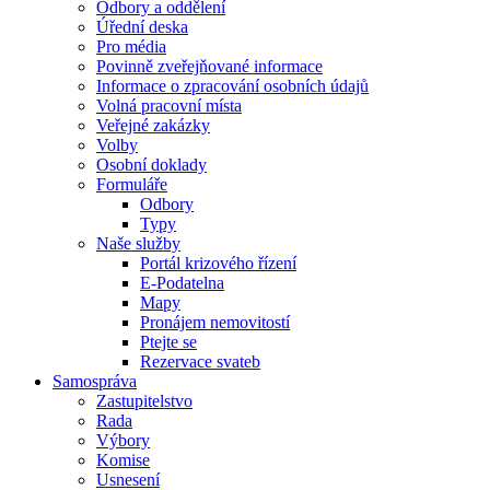
Odbory a oddělení
Úřední deska
Pro média
Povinně zveřejňované informace
Informace o zpracování osobních údajů
Volná pracovní místa
Veřejné zakázky
Volby
Osobní doklady
Formuláře
Odbory
Typy
Naše služby
Portál krizového řízení
E-Podatelna
Mapy
Pronájem nemovitostí
Ptejte se
Rezervace svateb
Samospráva
Zastupitelstvo
Rada
Výbory
Komise
Usnesení