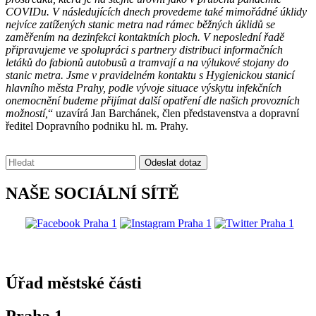
COVIDu. V následujících dnech provedeme také mimořádné úklidy
nejvíce zatížených stanic metra nad rámec běžných úklidů se
zaměřením na dezinfekci kontaktních ploch. V neposlední řadě
připravujeme ve spolupráci s partnery distribuci informačních
letáků do fabionů autobusů a tramvají a na výlukové stojany do
stanic metra. Jsme v pravidelném kontaktu s Hygienickou stanicí
hlavního města Prahy, podle vývoje situace výskytu infekčních
onemocnění budeme přijímat další opatření dle našich provozních
možností,
“ uzavírá Jan Barchánek, člen představenstva a dopravní
ředitel Dopravního podniku hl. m. Prahy.
Vyhledávání:
Odeslat dotaz
NAŠE SOCIÁLNÍ SÍTĚ
@praha1
Úřad městské části
Praha 1