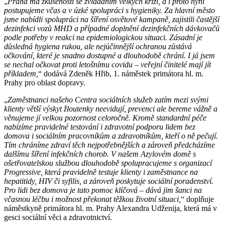
„
Praha má zkušenosti se zvládáním velkých krizí, a i proto nyní
postupujeme včas a v úzké spolupráci s hygieniky. Za hlavní město
jsme nabídli spolupráci na šíření osvětové kampaně, zajistili častější
dezinfekci vozů MHD a případné doplnění dezinfekčních dávkovačů
podle potřeby v reakci na epidemiologickou situaci. Zásadní je
důsledná hygiena rukou, ale nejúčinnější ochranou zůstává
očkování, které je snadno dostupné a dlouhodobě chrání. I já jsem
se nechal očkovat proti letošnímu covidu – veřejní činitelé mají jít
příkladem,
“ dodává Zdeněk Hřib, 1. náměstek primátora hl. m.
Prahy pro oblast dopravy.
„
Zaměstnanci našeho Centra sociálních služeb zatím mezi svými
klienty větší výskyt žloutenky neevidují, prevenci ale bereme vážně a
věnujeme jí velkou pozornost celoročně. Kromě standardní péče
nabízíme pravidelné testování i zdravotní podporu lidem bez
domova i sociálním pracovníkům a zdravotníkům, kteří o ně pečují.
Tím chráníme zdraví těch nejpotřebnějších a zároveň předcházíme
dalšímu šíření infekčních chorob. V našem Azylovém domě s
ošetřovatelskou službou dlouhodobě spolupracujeme s organizací
Progressive, která pravidelně testuje klienty i zaměstnance na
hepatitidy, HIV či syfilis, a zároveň poskytuje sociální poradenství.
Pro lidi bez domova je tato pomoc klíčová – dává jim šanci na
včasnou léčbu i možnost překonat těžkou životní situaci,
“ doplňuje
náměstkyně primátora hl. m. Prahy Alexandra Udženija, která má v
gesci sociální věci a zdravotnictví.