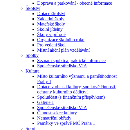
Doprava a parkování - obecné informace
Školství
Dotace školství
Základní školy
Mateřské školy
Školní jídelny
Školy v přírodě
Organizace školního roku
Pro vedení škol
Místní akční plán vzdělávání
Spolky
Seznam spolků a praktické informace
Společenské středisko VIA
Kultura
Místo kulturního významu a pamětihodnost
Prahy 1
Dotace v oblasti kultury, spolkové činnosti,
ochrany kulturního dědictví
Spoluúčast (s finančním příspěvkem)
Galerie 1
Společenské středisko VIA
Činnost sekce kultury
Nematriční obřady
Památky ve správě MČ Praha 1
Sport