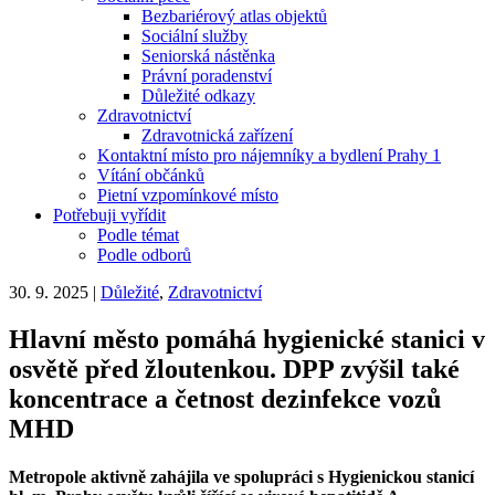
Bezbariérový atlas objektů
Sociální služby
Seniorská nástěnka
Právní poradenství
Důležité odkazy
Zdravotnictví
Zdravotnická zařízení
Kontaktní místo pro nájemníky a bydlení Prahy 1
Vítání občánků
Pietní vzpomínkové místo
Potřebuji vyřídit
Podle témat
Podle odborů
30. 9. 2025
|
Důležité
,
Zdravotnictví
Hlavní město pomáhá hygienické stanici v
osvětě před žloutenkou. DPP zvýšil také
koncentrace a četnost dezinfekce vozů
MHD
Metropole aktivně zahájila ve spolupráci s Hygienickou stanicí