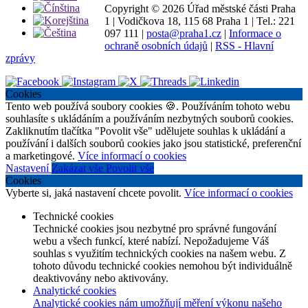
Copyright ©
2026 Úřad městské části Praha
1
|
Vodičkova 18, 115 68 Praha 1
|
Tel.: 221
097 111
|
posta@praha1.cz
|
Informace o
ochraně osobních údajů
|
RSS - Hlavní
zprávy
Cookies
Tento web používá soubory cookies 🍪. Používáním tohoto webu
souhlasíte s ukládáním a používáním nezbytných souborů cookies.
Zakliknutím tlačítka "Povolit vše" udělujete souhlas k ukládání a
používání i dalších souborů cookies jako jsou statistické, preferenční
a marketingové.
Více informací o cookies
Nastavení
Zakázat vše
Povolit vše
Cookies
Vyberte si, jaká nastavení chcete povolit.
Více informací o cookies
Technické cookies
Technické cookies jsou nezbytné pro správné fungování
webu a všech funkcí, které nabízí. Nepožadujeme Váš
souhlas s využitím technických cookies na našem webu. Z
tohoto důvodu technické cookies nemohou být individuálně
deaktivovány nebo aktivovány.
Analytické cookies
Analytické cookies nám umožňují měření výkonu našeho