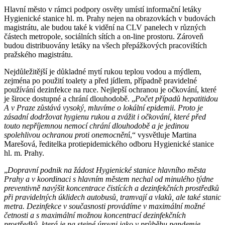
Hlavní město v rámci podpory osvěty umístí informační letáky
Hygienické stanice hl. m. Prahy nejen na obrazovkách v budovách
magistrátu, ale budou také k vidění na CLV panelech v různých
částech metropole, sociálních sítích a on-line prostoru. Zároveň
budou distribuovány letáky na všech přepážkových pracovištích
pražského magistrátu.
Nejdůležitější je důkladné mytí rukou teplou vodou a mýdlem,
zejména po použití toalety a před jídlem, případně pravidelné
používání dezinfekce na ruce. Nejlepší ochranou je očkování, které
je široce dostupné a chrání dlouhodobě. „
Počet případů hepatitidou
A v Praze zůstává vysoký, mluvíme o lokální epidemii. Proto je
zásadní dodržovat hygienu rukou a zvážit i očkování, které před
touto nepříjemnou nemocí chrání dlouhodobě a je jedinou
spolehlivou ochranou proti onemocněn
í,“ vysvětluje Martina
Marešová, ředitelka protiepidemického odboru Hygienické stanice
hl. m. Prahy.
„
Dopravní podnik na žádost Hygienické stanice hlavního města
Prahy a v koordinaci s hlavním městem nechal od minulého týdne
preventivně navýšit koncentrace čistících a dezinfekčních prostředků
při pravidelných úklidech autobusů, tramvají a vlaků, ale také stanic
metra. Dezinfekce v současnosti provádíme v maximální možné
četnosti a s maximální možnou koncentrací dezinfekčních
prostředků, která je na stejné úrovni jako v průběhu pandemie