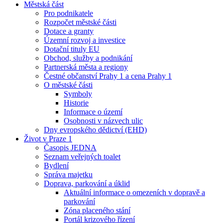
Městská část
Pro podnikatele
Rozpočet městské části
Dotace a granty
Územní rozvoj a investice
Dotační tituly EU
Obchod, služby a podnikání
Partnerská města a regiony
Čestné občanství Prahy 1 a cena Prahy 1
O městské části
Symboly
Historie
Informace o území
Osobnosti v názvech ulic
Dny evropského dědictví (EHD)
Život v Praze 1
Časopis JEDNA
Seznam veřejných toalet
Bydlení
Správa majetku
Doprava, parkování a úklid
Aktuální informace o omezeních v dopravě a
parkování
Zóna placeného stání
Portál krizového řízení