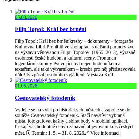
05.03.2026
Filip Topol: Král bez brnění
Filip Topol: Král bez brněníkresby – dokumenty – fotografie
Knihovna Libri Prohibiti ve spolupráci s dalšími partnery zve
na výstavu věnovanou Filipu Topolovi (1965–2013), výrazné
osobnosti české hudební a kulturní scény. Frontman
legendární skupiny Psí vojáci byl nejen hudebníkem a
textařem, ale také výtvarníkem – kresba pro něj představovala
důležitý způsob osobního vyjádření. Výstava Král…
01.05.2026
Cestovatelský fotodeník
Vydejte se na výlet po historických městech a zapojte se do
soutěže Cestovatelský fotodeník. Stačí navštívit vybraná
místa, fotografovat kašny a sbírat body v mobilní aplikaci.
Čekají vás hodnotné ceny i zábavné objevování krás českých
měst. 🗓️ Termín: 1. 5. – 31. 8. 2026🔗 Více informací: