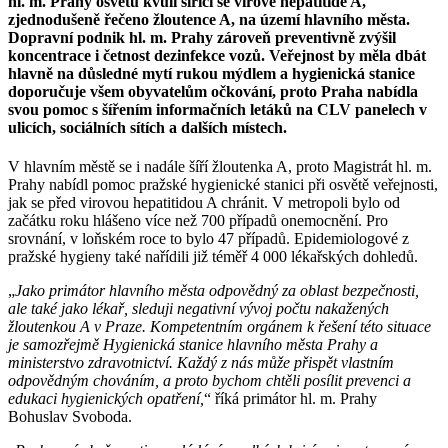
hl. m. Prahy osvětu kvůli šířící se virové hepatitidě A,
zjednodušeně řečeno žloutence A, na území hlavního města.
Dopravní podnik hl. m. Prahy zároveň preventivně zvýšil
koncentrace i četnost dezinfekce vozů. Veřejnost by měla dbát
hlavně na důsledné mytí rukou mýdlem a hygienická stanice
doporučuje všem obyvatelům očkování, proto Praha nabídla
svou pomoc s šířením informačních letáků na CLV panelech v
ulicích, sociálních sítích a dalších místech.
V hlavním městě se i nadále šíří žloutenka A, proto Magistrát hl. m.
Prahy nabídl pomoc pražské hygienické stanici při osvětě veřejnosti,
jak se před virovou hepatitidou A chránit. V metropoli bylo od
začátku roku hlášeno více než 700 případů onemocnění. Pro
srovnání, v loňském roce to bylo 47 případů. Epidemiologové z
pražské hygieny také nařídili již téměř 4 000 lékařských dohledů.
„
Jako primátor hlavního města odpovědný za oblast bezpečnosti,
ale také jako lékař, sleduji negativní vývoj počtu nakažených
žloutenkou A v Praze. Kompetentním orgánem k řešení této situace
je samozřejmě Hygienická stanice hlavního města Prahy a
ministerstvo zdravotnictví. Každý z nás může přispět vlastním
odpovědným chováním, a proto bychom chtěli posílit prevenci a
edukaci hygienických opatření,
“ říká primátor hl. m. Prahy
Bohuslav Svoboda.