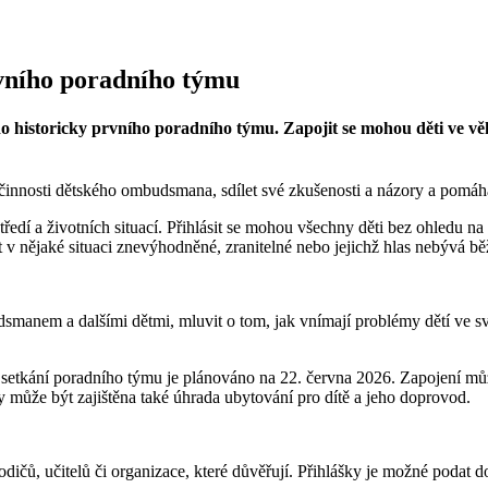
vního poradního týmu
historicky prvního poradního týmu. Zapojit se mohou děti ve věku 
a činnosti dětského ombudsmana, sdílet své zkušenosti a názory a pomáha
ředí a životních situací. Přihlásit se mohou všechny děti bez ohledu na
 v nějaké situaci znevýhodněné, zranitelné nebo jejichž hlas nebývá běž
manem a dalšími dětmi, mluvit o tom, jak vnímají problémy dětí ve s
 setkání poradního týmu je plánováno na 22. června 2026. Zapojení může 
y může být zajištěna také úhrada ubytování pro dítě a jeho doprovod.
dičů, učitelů či organizace, které důvěřují. Přihlášky je možné podat d