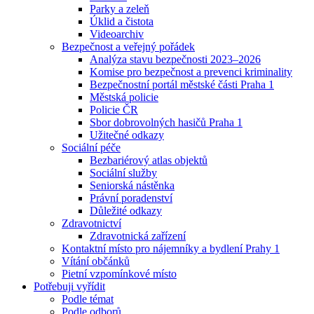
Parky a zeleň
Úklid a čistota
Videoarchiv
Bezpečnost a veřejný pořádek
Analýza stavu bezpečnosti 2023–2026
Komise pro bezpečnost a prevenci kriminality
Bezpečnostní portál městské části Praha 1
Městská policie
Policie ČR
Sbor dobrovolných hasičů Praha 1
Užitečné odkazy
Sociální péče
Bezbariérový atlas objektů
Sociální služby
Seniorská nástěnka
Právní poradenství
Důležité odkazy
Zdravotnictví
Zdravotnická zařízení
Kontaktní místo pro nájemníky a bydlení Prahy 1
Vítání občánků
Pietní vzpomínkové místo
Potřebuji vyřídit
Podle témat
Podle odborů