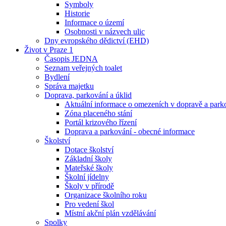
Symboly
Historie
Informace o území
Osobnosti v názvech ulic
Dny evropského dědictví (EHD)
Život v Praze 1
Časopis JEDNA
Seznam veřejných toalet
Bydlení
Správa majetku
Doprava, parkování a úklid
Aktuální informace o omezeních v dopravě a park
Zóna placeného stání
Portál krizového řízení
Doprava a parkování - obecné informace
Školství
Dotace školství
Základní školy
Mateřské školy
Školní jídelny
Školy v přírodě
Organizace školního roku
Pro vedení škol
Místní akční plán vzdělávání
Spolky