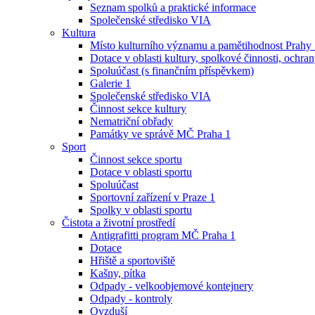
Seznam spolků a praktické informace
Společenské středisko VIA
Kultura
Místo kulturního významu a pamětihodnost Prahy
Dotace v oblasti kultury, spolkové činnosti, ochran
Spoluúčast (s finančním příspěvkem)
Galerie 1
Společenské středisko VIA
Činnost sekce kultury
Nematriční obřady
Památky ve správě MČ Praha 1
Sport
Činnost sekce sportu
Dotace v oblasti sportu
Spoluúčast
Sportovní zařízení v Praze 1
Spolky v oblasti sportu
Čistota a životní prostředí
Antigrafitti program MČ Praha 1
Dotace
Hřiště a sportoviště
Kašny, pítka
Odpady - velkoobjemové kontejnery
Odpady - kontroly
Ovzduší