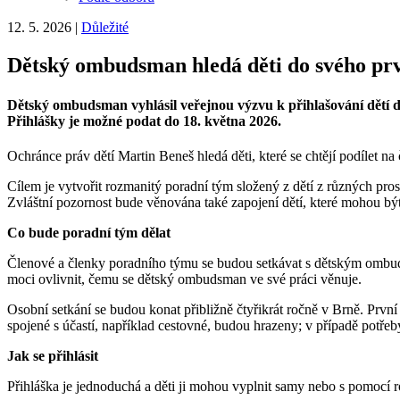
12. 5. 2026
|
Důležité
Dětský ombudsman hledá děti do svého pr
Dětský ombudsman vyhlásil veřejnou výzvu k přihlašování dětí do 
Přihlášky je možné podat do 18. května 2026.
Ochránce práv dětí Martin Beneš hledá děti, které se chtějí podílet n
Cílem je vytvořit rozmanitý poradní tým složený z dětí z různých prost
Zvláštní pozornost bude věnována také zapojení dětí, které mohou být
Co bude poradní tým dělat
Členové a členky poradního týmu se budou setkávat s dětským ombuds
moci ovlivnit, čemu se dětský ombudsman ve své práci věnuje.
Osobní setkání se budou konat přibližně čtyřikrát ročně v Brně. První
spojené s účastí, například cestovné, budou hrazeny; v případě potřeb
Jak se přihlásit
Přihláška je jednoduchá a děti ji mohou vyplnit samy nebo s pomocí ro