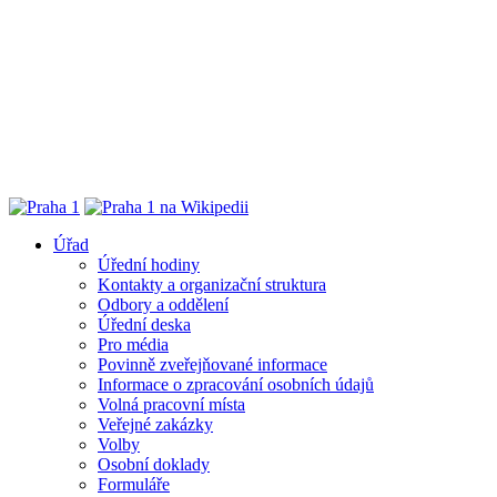
Úřad
Úřední hodiny
Kontakty a organizační struktura
Odbory a oddělení
Úřední deska
Pro média
Povinně zveřejňované informace
Informace o zpracování osobních údajů
Volná pracovní místa
Veřejné zakázky
Volby
Osobní doklady
Formuláře