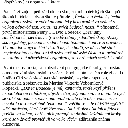
příspěvkových organizací, které
Praha 1 zřizuje – pěti základních škol, sedmi mateřských škol, pěti
školních jídelen a dvou škol v přírodě.
„Ředitelé a ředitelky těchto
organizací získali ocenění automaticky jako uznání za vedení a
velkou odpovědnost, kterou na svých bedrech nesou,“
připomněl
první místostarosta Prahy 1 David Bodeček.
„Seznamy
zaměstnanců, které navrhly a odůvodnily jednotlivé školy, školky i
školní jídelny, posoudila sedmičlenná hodnotící komise zřizovatele.
Ti z nominovaných, kteří získali nejvíce bodů, se následně stali
inspirativními osobnostmi školství naší městské části, a to primárně
ve vztahu k té příspěvkové organizaci, ze které návrh vzešel,“
dodal.
První místostarosta, sám absolvent pedagogické fakulty, se postaral
o moderování slavnostního večera. Spolu s ním se této role zhostila
farářka Církve československé husitské, psychoterapeutka,
publicistka a spisovatelka Martina Viktorie Voborníková
Kopecká.
„David Bodeček je můj kamarád, takže když přišel s
neodolatelnou nabídkou, abych v den, kdy mám volno a mohla bych
se válet na gauči, spolu s ním moderovala tuto akci, vůbec jsem
neváhala a samozřejmě řekla ano,“ svěřila se. „Je důležité vyjádřit
vděk profesím, které tvoří živé srdce škol, školek i školních jídelen,
poděkovat lidem, kteří v nich pracují, za drobné každodenní kroky,
které se v životě proměňují ve velké věci,“
zdůraznila známá
duchovní.