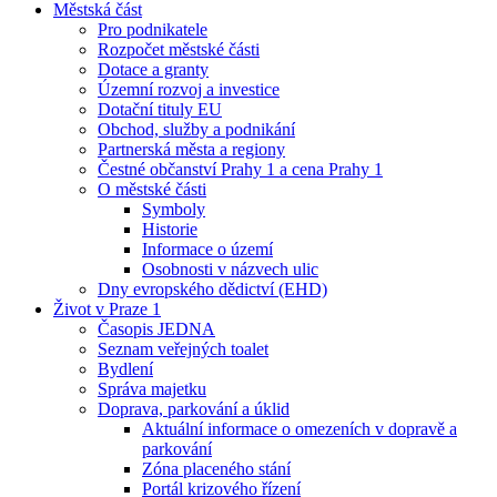
Městská část
Pro podnikatele
Rozpočet městské části
Dotace a granty
Územní rozvoj a investice
Dotační tituly EU
Obchod, služby a podnikání
Partnerská města a regiony
Čestné občanství Prahy 1 a cena Prahy 1
O městské části
Symboly
Historie
Informace o území
Osobnosti v názvech ulic
Dny evropského dědictví (EHD)
Život v Praze 1
Časopis JEDNA
Seznam veřejných toalet
Bydlení
Správa majetku
Doprava, parkování a úklid
Aktuální informace o omezeních v dopravě a
parkování
Zóna placeného stání
Portál krizového řízení