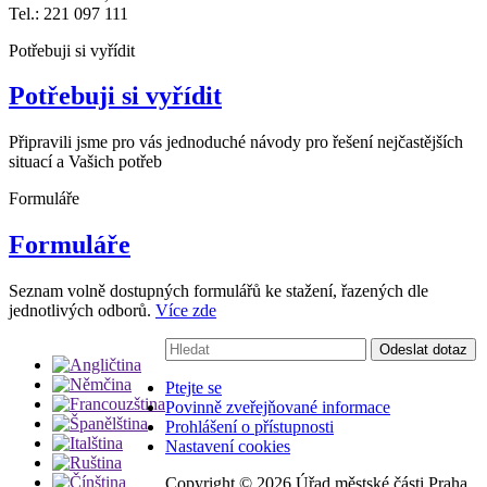
Tel.: 221 097 111
Potřebuji si vyřídit
Potřebuji si vyřídit
Připravili jsme pro vás jednoduché návody pro řešení nejčastějších
situací a Vašich potřeb
Formuláře
Formuláře
Seznam volně dostupných formulářů ke stažení, řazených dle
jednotlivých odborů.
Více zde
Vyhledávání:
Odeslat dotaz
Ptejte se
Povinně zveřejňované informace
Prohlášení o přístupnosti
Nastavení cookies
Copyright ©
2026 Úřad městské části Praha