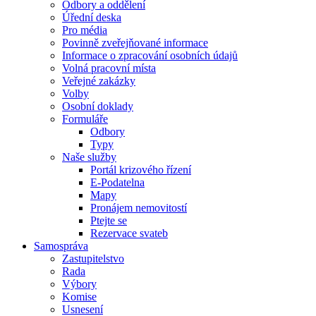
Odbory a oddělení
Úřední deska
Pro média
Povinně zveřejňované informace
Informace o zpracování osobních údajů
Volná pracovní místa
Veřejné zakázky
Volby
Osobní doklady
Formuláře
Odbory
Typy
Naše služby
Portál krizového řízení
E-Podatelna
Mapy
Pronájem nemovitostí
Ptejte se
Rezervace svateb
Samospráva
Zastupitelstvo
Rada
Výbory
Komise
Usnesení