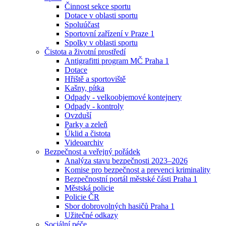
Činnost sekce sportu
Dotace v oblasti sportu
Spoluúčast
Sportovní zařízení v Praze 1
Spolky v oblasti sportu
Čistota a životní prostředí
Antigrafitti program MČ Praha 1
Dotace
Hřiště a sportoviště
Kašny, pítka
Odpady - velkoobjemové kontejnery
Odpady - kontroly
Ovzduší
Parky a zeleň
Úklid a čistota
Videoarchiv
Bezpečnost a veřejný pořádek
Analýza stavu bezpečnosti 2023–2026
Komise pro bezpečnost a prevenci kriminality
Bezpečnostní portál městské části Praha 1
Městská policie
Policie ČR
Sbor dobrovolných hasičů Praha 1
Užitečné odkazy
Sociální péče