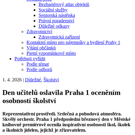
Bezbariérový atlas objektů
Sociální služby
Seniorská nástěnka
Právní poradenství
Důležité odkazy
Zdravotnictví
Zdravotnická zařízení
Kontaktní místo pro nájemníky a bydlení Prahy 1
Vítání občánků
Pietní vzpomínkové místo
Potřebuji vyřídit
Podle témat
Podle odborů
1. 4. 2026
|
Důležité
,
Školství
Den učitelů oslavila Praha 1 oceněním
osobností školství
Reprezentativní prostředí. Srdečná a pohodová atmosféra.
Skvělý orchestr. Praha 1 předposlední březnový den v Městské
knihovně premiérově ocenila inspirativní osobnosti škol, školek
a školních jídelen, jejichž je zřizovatelem.