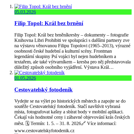
05.03.2026
Filip Topol: Král bez brnění
Filip Topol: Král bez brněníkresby – dokumenty – fotografie
Knihovna Libri Prohibiti ve spolupráci s dalšími partnery zve
na výstavu věnovanou Filipu Topolovi (1965–2013), výrazné
osobnosti české hudební a kulturní scény. Frontman
legendární skupiny Psí vojáci byl nejen hudebníkem a
textařem, ale také výtvarníkem – kresba pro něj představovala
důležitý způsob osobního vyjádření. Výstava Král…
01.05.2026
Cestovatelský fotodeník
Vydejte se na výlet po historických městech a zapojte se do
soutěže Cestovatelský fotodeník. Stačí navštívit vybraná
místa, fotografovat kašny a sbírat body v mobilní aplikaci.
Čekají vás hodnotné ceny i zábavné objevování krás českých
měst. 🗓️ Termín: 1. 5. – 31. 8. 2026🔗 Více informací:
www.cestovatelskyfotodenik.cz