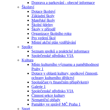
Doprava a parkování - obecné informace
Školství
Dotace školství
Základní školy
Mateřské školy
Školní jídelny
Školy v přírodě
Organizace školního roku
Pro vedení škol
Místní akční plán vzdělávání
Spolky
Seznam spolků a praktické informace
Společenské středisko VIA
Kultura
Místo kulturního významu a pamětihodnost
Prahy 1
Dotace v oblasti kultury, spolkové činnosti,
ochrany kulturního dědictví
Spoluúčast (s finančním příspěvkem)
Galerie 1
Společenské středisko VIA
Činnost sekce kultury
Nematriční obřady
Památky ve správě MČ Praha 1
Sport