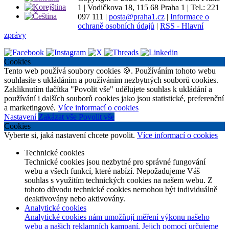
1
|
Vodičkova 18, 115 68 Praha 1
|
Tel.: 221
097 111
|
posta@praha1.cz
|
Informace o
ochraně osobních údajů
|
RSS - Hlavní
zprávy
Cookies
Tento web používá soubory cookies 🍪. Používáním tohoto webu
souhlasíte s ukládáním a používáním nezbytných souborů cookies.
Zakliknutím tlačítka "Povolit vše" udělujete souhlas k ukládání a
používání i dalších souborů cookies jako jsou statistické, preferenční
a marketingové.
Více informací o cookies
Nastavení
Zakázat vše
Povolit vše
Cookies
Vyberte si, jaká nastavení chcete povolit.
Více informací o cookies
Technické cookies
Technické cookies jsou nezbytné pro správné fungování
webu a všech funkcí, které nabízí. Nepožadujeme Váš
souhlas s využitím technických cookies na našem webu. Z
tohoto důvodu technické cookies nemohou být individuálně
deaktivovány nebo aktivovány.
Analytické cookies
Analytické cookies nám umožňují měření výkonu našeho
webu a našich reklamních kampaní. Jejich pomocí určujeme