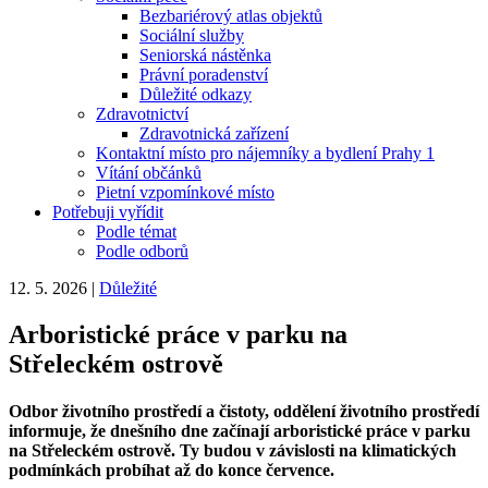
Bezbariérový atlas objektů
Sociální služby
Seniorská nástěnka
Právní poradenství
Důležité odkazy
Zdravotnictví
Zdravotnická zařízení
Kontaktní místo pro nájemníky a bydlení Prahy 1
Vítání občánků
Pietní vzpomínkové místo
Potřebuji vyřídit
Podle témat
Podle odborů
12. 5. 2026
|
Důležité
Arboristické práce v parku na
Střeleckém ostrově
Odbor životního prostředí a čistoty, oddělení životního prostředí
informuje, že dnešního dne začínají arboristické práce v parku
na Střeleckém ostrově. Ty budou v závislosti na klimatických
podmínkách probíhat až do konce července.