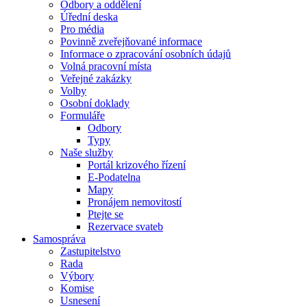
Odbory a oddělení
Úřední deska
Pro média
Povinně zveřejňované informace
Informace o zpracování osobních údajů
Volná pracovní místa
Veřejné zakázky
Volby
Osobní doklady
Formuláře
Odbory
Typy
Naše služby
Portál krizového řízení
E-Podatelna
Mapy
Pronájem nemovitostí
Ptejte se
Rezervace svateb
Samospráva
Zastupitelstvo
Rada
Výbory
Komise
Usnesení