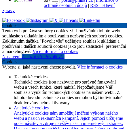
097 111
|
posta@praha1.cz
|
Informace o
ochraně osobních údajů
|
RSS - Hlavní
zprávy
Cookies
Tento web používá soubory cookies 🍪. Používáním tohoto webu
souhlasíte s ukládáním a používáním nezbytných souborů cookies.
Zakliknutím tlačítka "Povolit vše" udělujete souhlas k ukládání a
používání i dalších souborů cookies jako jsou statistické, preferenční
a marketingové.
Více informací o cookies
Nastavení
Zakázat vše
Povolit vše
Cookies
Vyberte si, jaká nastavení chcete povolit.
Více informací o cookies
Technické cookies
Technické cookies jsou nezbytné pro správné fungování
webu a všech funkcí, které nabízí. Nepožadujeme Váš
souhlas s využitím technických cookies na našem webu. Z
tohoto důvodu technické cookies nemohou být individuálně
deaktivovány nebo aktivovány.
Analytické cookies
Analytické cookies nám umožňují měření výkonu našeho
webu a našich reklamních kampaní. Jejich pomocí určujeme
počet návštěv a zdroje návštěv našich internetových stránek.
Data získaná pomocí těchto cookies zpracováváme souhrnně,