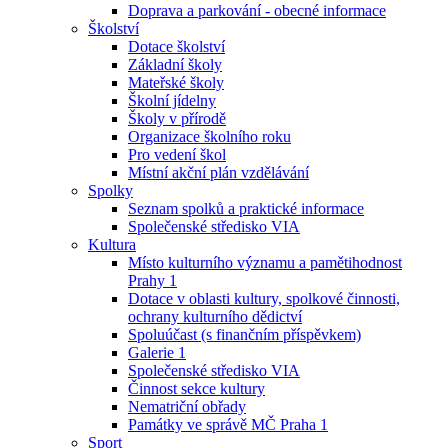
Doprava a parkování - obecné informace
Školství
Dotace školství
Základní školy
Mateřské školy
Školní jídelny
Školy v přírodě
Organizace školního roku
Pro vedení škol
Místní akční plán vzdělávání
Spolky
Seznam spolků a praktické informace
Společenské středisko VIA
Kultura
Místo kulturního významu a pamětihodnost
Prahy 1
Dotace v oblasti kultury, spolkové činnosti,
ochrany kulturního dědictví
Spoluúčast (s finančním příspěvkem)
Galerie 1
Společenské středisko VIA
Činnost sekce kultury
Nematriční obřady
Památky ve správě MČ Praha 1
Sport