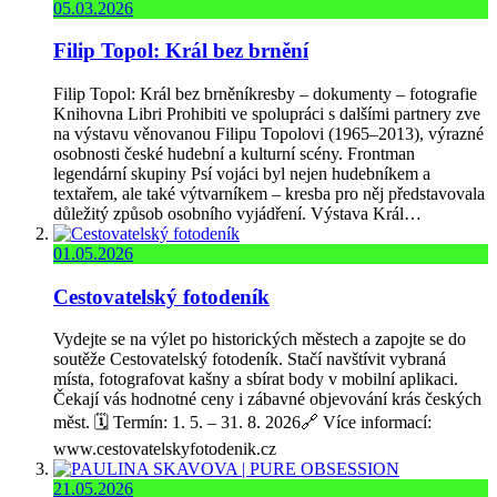
05.03.2026
Filip Topol: Král bez brnění
Filip Topol: Král bez brněníkresby – dokumenty – fotografie
Knihovna Libri Prohibiti ve spolupráci s dalšími partnery zve
na výstavu věnovanou Filipu Topolovi (1965–2013), výrazné
osobnosti české hudební a kulturní scény. Frontman
legendární skupiny Psí vojáci byl nejen hudebníkem a
textařem, ale také výtvarníkem – kresba pro něj představovala
důležitý způsob osobního vyjádření. Výstava Král…
01.05.2026
Cestovatelský fotodeník
Vydejte se na výlet po historických městech a zapojte se do
soutěže Cestovatelský fotodeník. Stačí navštívit vybraná
místa, fotografovat kašny a sbírat body v mobilní aplikaci.
Čekají vás hodnotné ceny i zábavné objevování krás českých
měst. 🗓️ Termín: 1. 5. – 31. 8. 2026🔗 Více informací:
www.cestovatelskyfotodenik.cz
21.05.2026