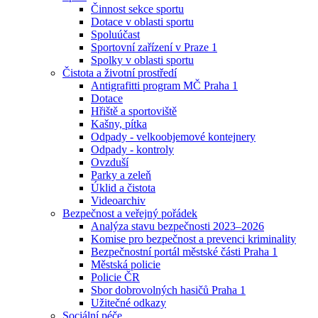
Činnost sekce sportu
Dotace v oblasti sportu
Spoluúčast
Sportovní zařízení v Praze 1
Spolky v oblasti sportu
Čistota a životní prostředí
Antigrafitti program MČ Praha 1
Dotace
Hřiště a sportoviště
Kašny, pítka
Odpady - velkoobjemové kontejnery
Odpady - kontroly
Ovzduší
Parky a zeleň
Úklid a čistota
Videoarchiv
Bezpečnost a veřejný pořádek
Analýza stavu bezpečnosti 2023–2026
Komise pro bezpečnost a prevenci kriminality
Bezpečnostní portál městské části Praha 1
Městská policie
Policie ČR
Sbor dobrovolných hasičů Praha 1
Užitečné odkazy
Sociální péče