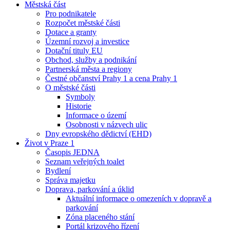
Městská část
Pro podnikatele
Rozpočet městské části
Dotace a granty
Územní rozvoj a investice
Dotační tituly EU
Obchod, služby a podnikání
Partnerská města a regiony
Čestné občanství Prahy 1 a cena Prahy 1
O městské části
Symboly
Historie
Informace o území
Osobnosti v názvech ulic
Dny evropského dědictví (EHD)
Život v Praze 1
Časopis JEDNA
Seznam veřejných toalet
Bydlení
Správa majetku
Doprava, parkování a úklid
Aktuální informace o omezeních v dopravě a
parkování
Zóna placeného stání
Portál krizového řízení