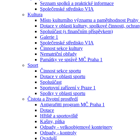
Seznam spolků a praktické informace
Společenské středisko VIA
Kultura
Místo kulturního významu a pamětihodnost Prahy
Dotace v oblasti kultury, spolkové činnosti, ochran
Spoluúčast (s finančním příspěvkem)
Galerie 1
Společenské středisko VIA
Činnost sekce kultury
Nematriční obřady
Památky ve správě MČ Praha 1
Sport
Činnost sekce sportu
Dotace v oblasti sportu
Spoluúčast
Sportovní zařízení v Praze 1
Spolky v oblasti sportu
Čistota a životní prostředí
Antigrafitti program MČ Praha 1
Dotace
Hřiště a sportoviště
Kašny, pítka
Odpady - velkoobjemové kontejnery
Odpady - kontroly
Ovzduší