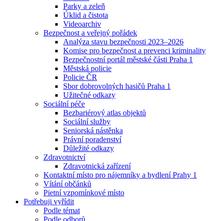
Parky a zeleň
Úklid a čistota
Videoarchiv
Bezpečnost a veřejný pořádek
Analýza stavu bezpečnosti 2023–2026
Komise pro bezpečnost a prevenci kriminality
Bezpečnostní portál městské části Praha 1
Městská policie
Policie ČR
Sbor dobrovolných hasičů Praha 1
Užitečné odkazy
Sociální péče
Bezbariérový atlas objektů
Sociální služby
Seniorská nástěnka
Právní poradenství
Důležité odkazy
Zdravotnictví
Zdravotnická zařízení
Kontaktní místo pro nájemníky a bydlení Prahy 1
Vítání občánků
Pietní vzpomínkové místo
Potřebuji vyřídit
Podle témat
Podle odborů