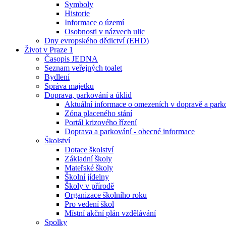
Symboly
Historie
Informace o území
Osobnosti v názvech ulic
Dny evropského dědictví (EHD)
Život v Praze 1
Časopis JEDNA
Seznam veřejných toalet
Bydlení
Správa majetku
Doprava, parkování a úklid
Aktuální informace o omezeních v dopravě a park
Zóna placeného stání
Portál krizového řízení
Doprava a parkování - obecné informace
Školství
Dotace školství
Základní školy
Mateřské školy
Školní jídelny
Školy v přírodě
Organizace školního roku
Pro vedení škol
Místní akční plán vzdělávání
Spolky