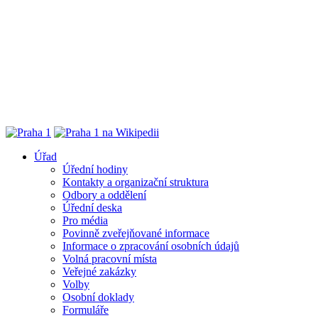
Úřad
Úřední hodiny
Kontakty a organizační struktura
Odbory a oddělení
Úřední deska
Pro média
Povinně zveřejňované informace
Informace o zpracování osobních údajů
Volná pracovní místa
Veřejné zakázky
Volby
Osobní doklady
Formuláře