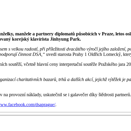
želky, manžele a partnery diplomatů působících v Praze, letos osla
ovaný korejský klavírista Jinhyung Park.
 s velkou radostí, při příležitosti dvacátého výročí jejího založení, p
a podporují činnost DSA,“
uvedl starosta Prahy 1 Oldřich Lomecký, který a
ích soutěží, včetně hlavní ceny interpretační soutěže Pražského jara 
anizací charitativních bazarů, trhů a dalších akcí, jejichž výtěžek je
na provozní náklady, uskutečnil se i galavečer díky štědrosti partnerů
ww.facebook.com/dsaprague/
.