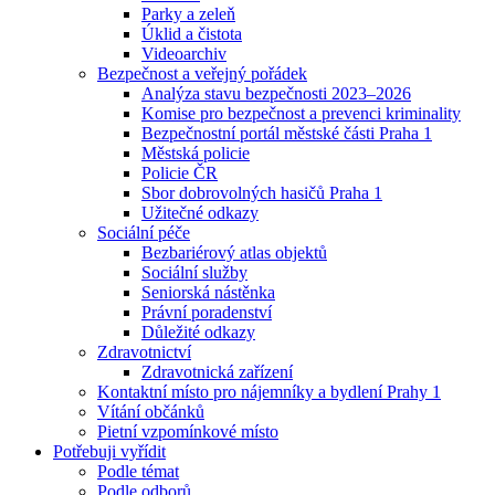
Parky a zeleň
Úklid a čistota
Videoarchiv
Bezpečnost a veřejný pořádek
Analýza stavu bezpečnosti 2023–2026
Komise pro bezpečnost a prevenci kriminality
Bezpečnostní portál městské části Praha 1
Městská policie
Policie ČR
Sbor dobrovolných hasičů Praha 1
Užitečné odkazy
Sociální péče
Bezbariérový atlas objektů
Sociální služby
Seniorská nástěnka
Právní poradenství
Důležité odkazy
Zdravotnictví
Zdravotnická zařízení
Kontaktní místo pro nájemníky a bydlení Prahy 1
Vítání občánků
Pietní vzpomínkové místo
Potřebuji vyřídit
Podle témat
Podle odborů