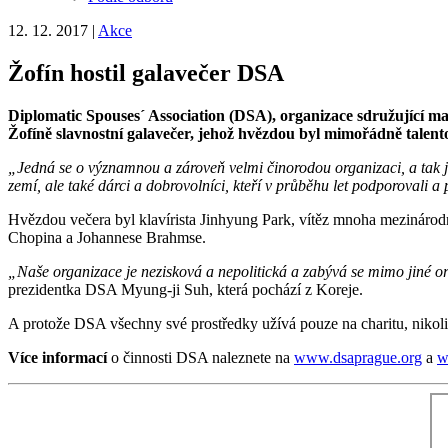
12. 12. 2017
|
Akce
Žofín hostil galavečer DSA
Diplomatic Spouses´ Association (DSA), organizace sdružující man
Žofíně slavnostní galavečer, jehož hvězdou byl mimořádně talent
„Jedná se o významnou a zároveň velmi činorodou organizaci, a tak jsem
zemí, ale také dárci a dobrovolníci, kteří v průběhu let podporovali 
Hvězdou večera byl klavírista Jinhyung Park, vítěz mnoha mezinárodn
Chopina a Johannese Brahmse.
„Naše organizace je nezisková a nepolitická a zabývá se mimo jiné org
prezidentka DSA Myung-ji Suh, která pochází z Koreje.
A protože DSA všechny své prostředky užívá pouze na charitu, nikoliv 
Více informací
o činnosti DSA naleznete na
www.dsaprague.org
a
w