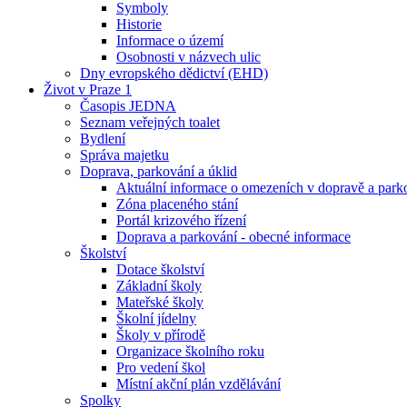
Symboly
Historie
Informace o území
Osobnosti v názvech ulic
Dny evropského dědictví (EHD)
Život v Praze 1
Časopis JEDNA
Seznam veřejných toalet
Bydlení
Správa majetku
Doprava, parkování a úklid
Aktuální informace o omezeních v dopravě a park
Zóna placeného stání
Portál krizového řízení
Doprava a parkování - obecné informace
Školství
Dotace školství
Základní školy
Mateřské školy
Školní jídelny
Školy v přírodě
Organizace školního roku
Pro vedení škol
Místní akční plán vzdělávání
Spolky