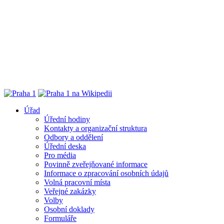
Úřad
Úřední hodiny
Kontakty a organizační struktura
Odbory a oddělení
Úřední deska
Pro média
Povinně zveřejňované informace
Informace o zpracování osobních údajů
Volná pracovní místa
Veřejné zakázky
Volby
Osobní doklady
Formuláře