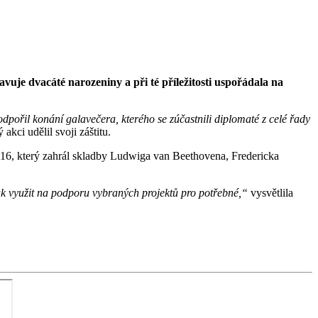
vuje dvacáté narozeniny a při té příležitosti uspořádala na
odpořil konání galavečera, kterého se zúčastnili diplomaté z celé řady
kci udělil svoji záštitu.
2016, který zahrál skladby Ludwiga van Beethovena, Fredericka
 pak využit na podporu vybraných projektů pro potřebné,“
vysvětlila
.