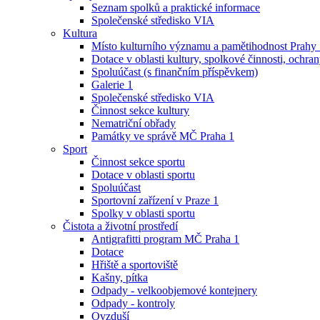
Seznam spolků a praktické informace
Společenské středisko VIA
Kultura
Místo kulturního významu a pamětihodnost Prahy
Dotace v oblasti kultury, spolkové činnosti, ochran
Spoluúčast (s finančním příspěvkem)
Galerie 1
Společenské středisko VIA
Činnost sekce kultury
Nematriční obřady
Památky ve správě MČ Praha 1
Sport
Činnost sekce sportu
Dotace v oblasti sportu
Spoluúčast
Sportovní zařízení v Praze 1
Spolky v oblasti sportu
Čistota a životní prostředí
Antigrafitti program MČ Praha 1
Dotace
Hřiště a sportoviště
Kašny, pítka
Odpady - velkoobjemové kontejnery
Odpady - kontroly
Ovzduší