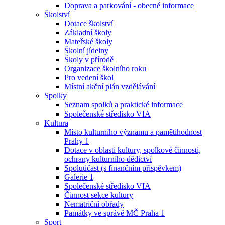
Doprava a parkování - obecné informace
Školství
Dotace školství
Základní školy
Mateřské školy
Školní jídelny
Školy v přírodě
Organizace školního roku
Pro vedení škol
Místní akční plán vzdělávání
Spolky
Seznam spolků a praktické informace
Společenské středisko VIA
Kultura
Místo kulturního významu a pamětihodnost
Prahy 1
Dotace v oblasti kultury, spolkové činnosti,
ochrany kulturního dědictví
Spoluúčast (s finančním příspěvkem)
Galerie 1
Společenské středisko VIA
Činnost sekce kultury
Nematriční obřady
Památky ve správě MČ Praha 1
Sport