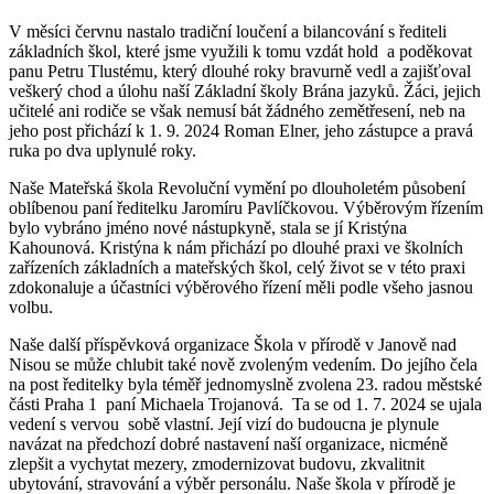
V měsíci červnu nastalo tradiční loučení a bilancování s řediteli
základních škol, které jsme využili k tomu vzdát hold a poděkovat
panu Petru Tlustému, který dlouhé roky bravurně vedl a zajišťoval
veškerý chod a úlohu naší Základní školy Brána jazyků. Žáci, jejich
učitelé ani rodiče se však nemusí bát žádného zemětřesení, neb na
jeho post přichází k 1. 9. 2024 Roman Elner, jeho zástupce a pravá
ruka po dva uplynulé roky.
Naše Mateřská škola Revoluční vymění po dlouholetém působení
oblíbenou paní ředitelku Jaromíru Pavlíčkovou. Výběrovým řízením
bylo vybráno jméno nové nástupkyně, stala se jí Kristýna
Kahounová. Kristýna k nám přichází po dlouhé praxi ve školních
zařízeních základních a mateřských škol, celý život se v této praxi
zdokonaluje a účastníci výběrového řízení měli podle všeho jasnou
volbu.
Naše další příspěvková organizace Škola v přírodě v Janově nad
Nisou se může chlubit také nově zvoleným vedením. Do jejího čela
na post ředitelky byla téměř jednomyslně zvolena 23. radou městské
části Praha 1 paní Michaela Trojanová. Ta se od 1. 7. 2024 se ujala
vedení s vervou sobě vlastní. Její vizí do budoucna je plynule
navázat na předchozí dobré nastavení naší organizace, nicméně
zlepšit a vychytat mezery, zmodernizovat budovu, zkvalitnit
ubytování, stravování a výběr personálu. Naše škola v přírodě je