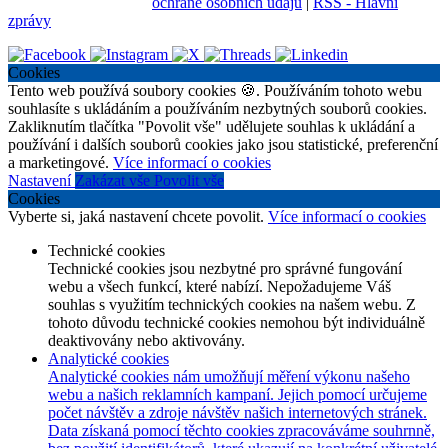
ochraně osobních údajů
|
RSS - Hlavní
zprávy
Cookies
Tento web používá soubory cookies 🍪. Používáním tohoto webu
souhlasíte s ukládáním a používáním nezbytných souborů cookies.
Zakliknutím tlačítka "Povolit vše" udělujete souhlas k ukládání a
používání i dalších souborů cookies jako jsou statistické, preferenční
a marketingové.
Více informací o cookies
Nastavení
Zakázat vše
Povolit vše
Cookies
Vyberte si, jaká nastavení chcete povolit.
Více informací o cookies
Technické cookies
Technické cookies jsou nezbytné pro správné fungování
webu a všech funkcí, které nabízí. Nepožadujeme Váš
souhlas s využitím technických cookies na našem webu. Z
tohoto důvodu technické cookies nemohou být individuálně
deaktivovány nebo aktivovány.
Analytické cookies
Analytické cookies nám umožňují měření výkonu našeho
webu a našich reklamních kampaní. Jejich pomocí určujeme
počet návštěv a zdroje návštěv našich internetových stránek.
Data získaná pomocí těchto cookies zpracováváme souhrnně,