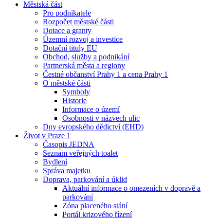
Městská část
Pro podnikatele
Rozpočet městské části
Dotace a granty
Územní rozvoj a investice
Dotační tituly EU
Obchod, služby a podnikání
Partnerská města a regiony
Čestné občanství Prahy 1 a cena Prahy 1
O městské části
Symboly
Historie
Informace o území
Osobnosti v názvech ulic
Dny evropského dědictví (EHD)
Život v Praze 1
Časopis JEDNA
Seznam veřejných toalet
Bydlení
Správa majetku
Doprava, parkování a úklid
Aktuální informace o omezeních v dopravě a
parkování
Zóna placeného stání
Portál krizového řízení