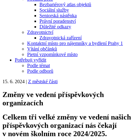
Bezbariérový atlas objektů
Sociální služby
Seniorská nástěnka
Právní poradenství
Důležité odkazy
Zdravotnictví
Zdravotnická zařízení
Kontaktní místo pro nájemníky a bydlení Prahy 1
Vítání občánků
Pietní vzpomínkové místo
Potřebuji vyřídit
Podle témat
Podle odborů
15. 6. 2024
|
Z městské části
Změny ve vedení příspěvkových
organizacích
Celkem tři velké změny ve vedení našich
příspěvkových organizací nás čekají
v novém školním roce 2024/2025.