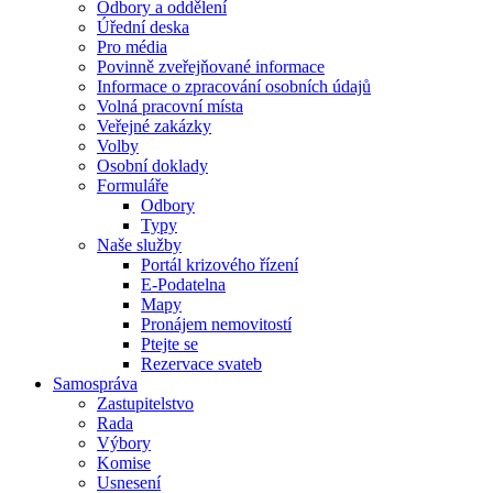
Odbory a oddělení
Úřední deska
Pro média
Povinně zveřejňované informace
Informace o zpracování osobních údajů
Volná pracovní místa
Veřejné zakázky
Volby
Osobní doklady
Formuláře
Odbory
Typy
Naše služby
Portál krizového řízení
E-Podatelna
Mapy
Pronájem nemovitostí
Ptejte se
Rezervace svateb
Samospráva
Zastupitelstvo
Rada
Výbory
Komise
Usnesení