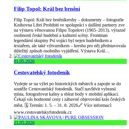
Filip Topol: Král bez brnění
Filip Topol: Král bez brněníkresby – dokumenty – fotografie
Knihovna Libri Prohibiti ve spolupráci s dalšími partnery zve
na výstavu věnovanou Filipu Topolovi (1965–2013), výrazné
osobnosti české hudební a kulturní scény. Frontman
legendární skupiny Psí vojáci byl nejen hudebníkem a
textařem, ale také výtvarníkem – kresba pro něj představovala
důležitý způsob osobního vyjádření. Výstava Král…
01.05.2026
Cestovatelský fotodeník
Vydejte se na výlet po historických městech a zapojte se do
soutěže Cestovatelský fotodeník. Stačí navštívit vybraná
místa, fotografovat kašny a sbírat body v mobilní aplikaci.
Čekají vás hodnotné ceny i zábavné objevování krás českých
měst. 🗓️ Termín: 1. 5. – 31. 8. 2026🔗 Více informací:
www.cestovatelskyfotodenik.cz
21.05.2026