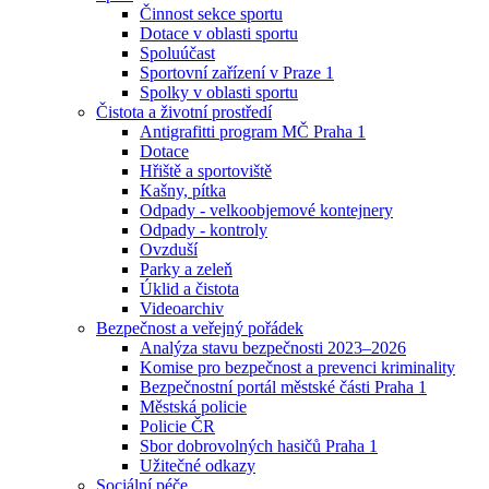
Činnost sekce sportu
Dotace v oblasti sportu
Spoluúčast
Sportovní zařízení v Praze 1
Spolky v oblasti sportu
Čistota a životní prostředí
Antigrafitti program MČ Praha 1
Dotace
Hřiště a sportoviště
Kašny, pítka
Odpady - velkoobjemové kontejnery
Odpady - kontroly
Ovzduší
Parky a zeleň
Úklid a čistota
Videoarchiv
Bezpečnost a veřejný pořádek
Analýza stavu bezpečnosti 2023–2026
Komise pro bezpečnost a prevenci kriminality
Bezpečnostní portál městské části Praha 1
Městská policie
Policie ČR
Sbor dobrovolných hasičů Praha 1
Užitečné odkazy
Sociální péče