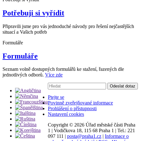
Potřebuji si vyřídit
Připravili jsme pro vás jednoduché návody pro řešení nejčastějších
situací a Vašich potřeb
Formuláře
Formuláře
Seznam volně dostupných formulářů ke stažení, řazených dle
jednotlivých odborů.
Více zde
Vyhledávání:
Odeslat dotaz
Ptejte se
Povinně zveřejňované informace
Prohlášení o přístupnosti
Nastavení cookies
Copyright ©
2026 Úřad městské části Praha
1
|
Vodičkova 18, 115 68 Praha 1
|
Tel.: 221
097 111
|
posta@praha1.cz
|
Informace o