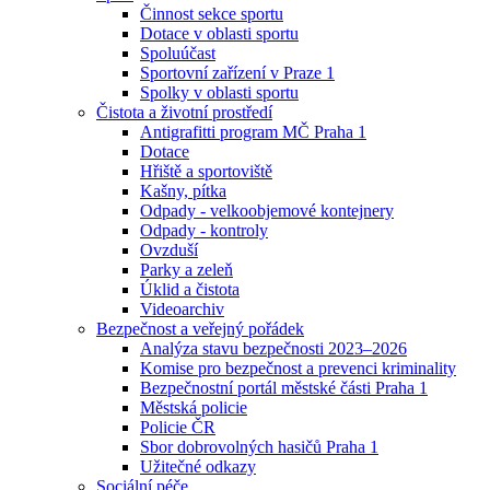
Činnost sekce sportu
Dotace v oblasti sportu
Spoluúčast
Sportovní zařízení v Praze 1
Spolky v oblasti sportu
Čistota a životní prostředí
Antigrafitti program MČ Praha 1
Dotace
Hřiště a sportoviště
Kašny, pítka
Odpady - velkoobjemové kontejnery
Odpady - kontroly
Ovzduší
Parky a zeleň
Úklid a čistota
Videoarchiv
Bezpečnost a veřejný pořádek
Analýza stavu bezpečnosti 2023–2026
Komise pro bezpečnost a prevenci kriminality
Bezpečnostní portál městské části Praha 1
Městská policie
Policie ČR
Sbor dobrovolných hasičů Praha 1
Užitečné odkazy
Sociální péče