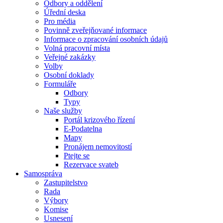
Odbory a oddělení
Úřední deska
Pro média
Povinně zveřejňované informace
Informace o zpracování osobních údajů
Volná pracovní místa
Veřejné zakázky
Volby
Osobní doklady
Formuláře
Odbory
Typy
Naše služby
Portál krizového řízení
E-Podatelna
Mapy
Pronájem nemovitostí
Ptejte se
Rezervace svateb
Samospráva
Zastupitelstvo
Rada
Výbory
Komise
Usnesení