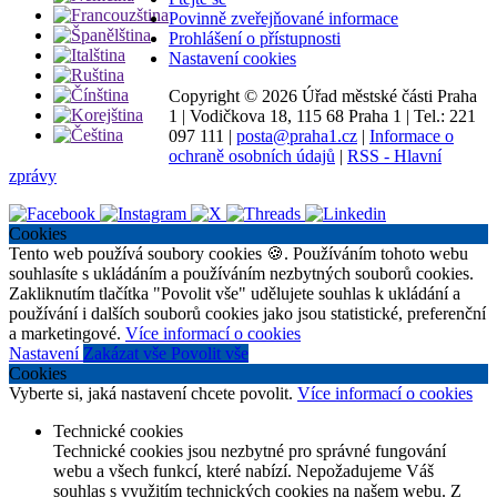
Povinně zveřejňované informace
Prohlášení o přístupnosti
Nastavení cookies
Copyright ©
2026 Úřad městské části Praha
1
|
Vodičkova 18, 115 68 Praha 1
|
Tel.: 221
097 111
|
posta@praha1.cz
|
Informace o
ochraně osobních údajů
|
RSS - Hlavní
zprávy
Cookies
Tento web používá soubory cookies 🍪. Používáním tohoto webu
souhlasíte s ukládáním a používáním nezbytných souborů cookies.
Zakliknutím tlačítka "Povolit vše" udělujete souhlas k ukládání a
používání i dalších souborů cookies jako jsou statistické, preferenční
a marketingové.
Více informací o cookies
Nastavení
Zakázat vše
Povolit vše
Cookies
Vyberte si, jaká nastavení chcete povolit.
Více informací o cookies
Technické cookies
Technické cookies jsou nezbytné pro správné fungování
webu a všech funkcí, které nabízí. Nepožadujeme Váš
souhlas s využitím technických cookies na našem webu. Z