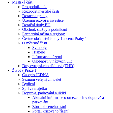
Městská část
Pro podnikatele
Rozpočet městské části
Dotace a granty
Územní rozvoj a investice
Dotační tituly EU
Obchod, služby a podnikání
Partnerská města a regiony
Čestné občanství Prahy 1 a cena Prahy 1
O městské části
Symboly
Historie
Informace o území
Osobnosti v názvech ulic
Dny evropského dědictví (EHD)
Život v Praze 1
Časopis JEDNA
Seznam veřejných toalet
Bydlení
Správa majetku
Doprava, parkování a úklid
Aktuální informace o omezeních v dopravě a
parkování
Zóna placeného stání
Portál krizového řízení