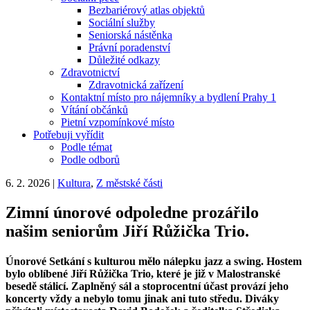
Bezbariérový atlas objektů
Sociální služby
Seniorská nástěnka
Právní poradenství
Důležité odkazy
Zdravotnictví
Zdravotnická zařízení
Kontaktní místo pro nájemníky a bydlení Prahy 1
Vítání občánků
Pietní vzpomínkové místo
Potřebuji vyřídit
Podle témat
Podle odborů
6. 2. 2026
|
Kultura
,
Z městské části
Zimní únorové odpoledne prozářilo
našim seniorům Jiří Růžička Trio.
Únorové Setkání s kulturou mělo nálepku jazz a swing. Hostem
bylo oblíbené Jiří Růžička Trio, které je již v Malostranské
besedě stálicí. Zaplněný sál a stoprocentní účast provází jeho
koncerty vždy a nebylo tomu jinak ani tuto středu. Diváky