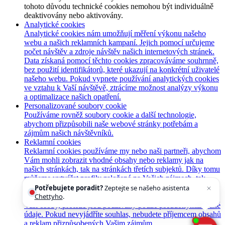
tohoto důvodu technické cookies nemohou být individuálně
deaktivovány nebo aktivovány.
Analytické cookies
Analytické cookies nám umožňují měření výkonu našeho
webu a našich reklamních kampaní. Jejich pomocí určujeme
počet návštěv a zdroje návštěv našich internetových stránek.
Data získaná pomocí těchto cookies zpracováváme souhrnně,
bez použití identifikátorů, které ukazují na konkrétní uživatelé
našeho webu. Pokud vypnete používání analytických cookies
ve vztahu k Vaší návštěvě, ztrácíme možnost analýzy výkonu
a optimalizace našich opatření.
Personalizované soubory cookie
Používáme rovněž soubory cookie a další technologie,
abychom přizpůsobili naše webové stránky potřebám a
zájmům našich návštěvníků.
Reklamní cookies
Reklamní cookies používáme my nebo naši partneři, abychom
Vám mohli zobrazit vhodné obsahy nebo reklamy jak na
našich stránkách, tak na stránkách třetích subjektů. Díky tomu
můžeme vytvářet profily založené na Vašich zájmech, tak
zvané pseudonymizované profily. Na základě těchto
Potřebujete poradit?
Zeptejte se našeho asistenta
informací není zpravidla možná bezprostřední identifikace
Chettyho
.
Vaší osoby, protože jsou používány pouze pseudonymizované
údaje. Pokud nevyjádříte souhlas, nebudete příjemcem obsahů
a reklam přizpůsobených Vašim zájmům.