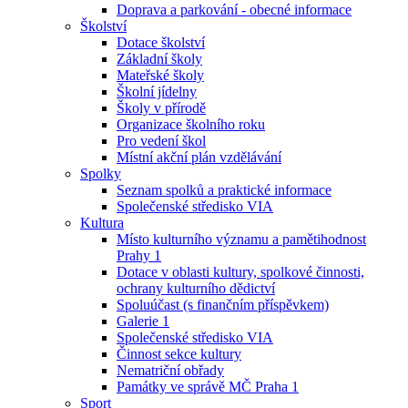
Doprava a parkování - obecné informace
Školství
Dotace školství
Základní školy
Mateřské školy
Školní jídelny
Školy v přírodě
Organizace školního roku
Pro vedení škol
Místní akční plán vzdělávání
Spolky
Seznam spolků a praktické informace
Společenské středisko VIA
Kultura
Místo kulturního významu a pamětihodnost
Prahy 1
Dotace v oblasti kultury, spolkové činnosti,
ochrany kulturního dědictví
Spoluúčast (s finančním příspěvkem)
Galerie 1
Společenské středisko VIA
Činnost sekce kultury
Nematriční obřady
Památky ve správě MČ Praha 1
Sport