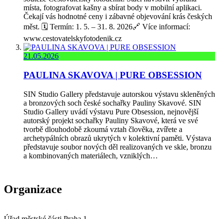
místa, fotografovat kašny a sbírat body v mobilní aplikaci.
Čekají vás hodnotné ceny i zábavné objevování krás českých
měst. 🗓️ Termín: 1. 5. – 31. 8. 2026🔗 Více informací:
www.cestovatelskyfotodenik.cz
21.05.2026
PAULINA SKAVOVA | PURE OBSESSION
SIN Studio Gallery představuje autorskou výstavu skleněných
a bronzových soch české sochařky Pauliny Skavové. SIN
Studio Gallery uvádí výstavu Pure Obsession, nejnovější
autorský projekt sochařky Pauliny Skavové, která ve své
tvorbě dlouhodobě zkoumá vztah člověka, zvířete a
archetypálních obrazů ukrytých v kolektivní paměti. Výstava
představuje soubor nových děl realizovaných ve skle, bronzu
a kombinovaných materiálech, vzniklých…
Organizace
Úřad městské části Praha 1