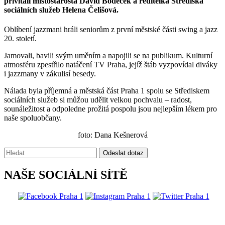
přivítali místostarosta David Bodeček a ředitelka Střediska
sociálních služeb Helena Čelišová.
Oblíbení jazzmani hráli seniorům z první městské části swing a jazz
20. století.
Jamovali, bavili svým uměním a napojili se na publikum. Kulturní
atmosféru zpestřilo natáčení TV Praha, jejíž štáb vyzpovídal diváky
i jazzmany v zákulisí besedy.
Nálada byla příjemná a městská část Praha 1 spolu se Střediskem
sociálních služeb si můžou udělit velkou pochvalu – radost,
sounáležitost a odpoledne prožitá pospolu jsou nejlepším lékem pro
naše spoluobčany.
foto: Dana Kešnerová
Vyhledávání:
Odeslat dotaz
NAŠE SOCIÁLNÍ SÍTĚ
@praha1