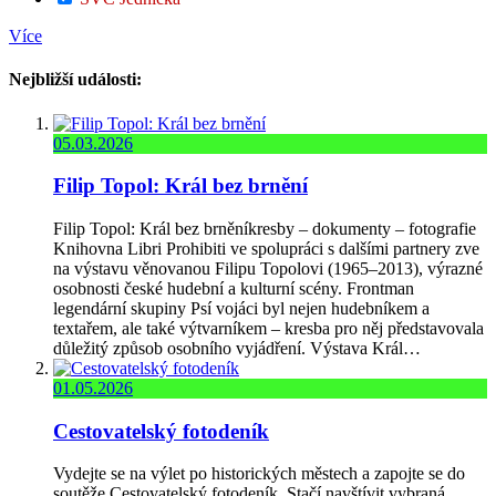
Více
Nejbližší události:
05.03.2026
Filip Topol: Král bez brnění
Filip Topol: Král bez brněníkresby – dokumenty – fotografie
Knihovna Libri Prohibiti ve spolupráci s dalšími partnery zve
na výstavu věnovanou Filipu Topolovi (1965–2013), výrazné
osobnosti české hudební a kulturní scény. Frontman
legendární skupiny Psí vojáci byl nejen hudebníkem a
textařem, ale také výtvarníkem – kresba pro něj představovala
důležitý způsob osobního vyjádření. Výstava Král…
01.05.2026
Cestovatelský fotodeník
Vydejte se na výlet po historických městech a zapojte se do
soutěže Cestovatelský fotodeník. Stačí navštívit vybraná