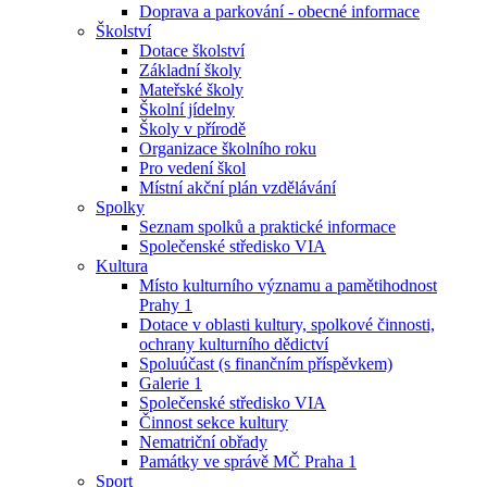
Doprava a parkování - obecné informace
Školství
Dotace školství
Základní školy
Mateřské školy
Školní jídelny
Školy v přírodě
Organizace školního roku
Pro vedení škol
Místní akční plán vzdělávání
Spolky
Seznam spolků a praktické informace
Společenské středisko VIA
Kultura
Místo kulturního významu a pamětihodnost
Prahy 1
Dotace v oblasti kultury, spolkové činnosti,
ochrany kulturního dědictví
Spoluúčast (s finančním příspěvkem)
Galerie 1
Společenské středisko VIA
Činnost sekce kultury
Nematriční obřady
Památky ve správě MČ Praha 1
Sport