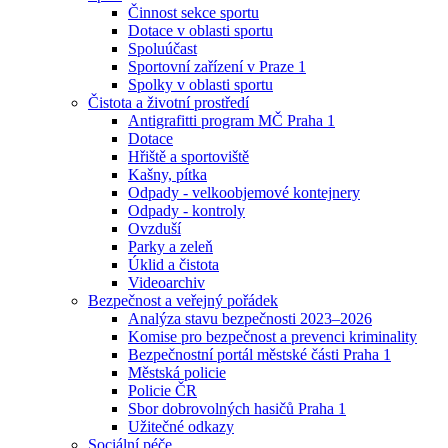
Činnost sekce sportu
Dotace v oblasti sportu
Spoluúčast
Sportovní zařízení v Praze 1
Spolky v oblasti sportu
Čistota a životní prostředí
Antigrafitti program MČ Praha 1
Dotace
Hřiště a sportoviště
Kašny, pítka
Odpady - velkoobjemové kontejnery
Odpady - kontroly
Ovzduší
Parky a zeleň
Úklid a čistota
Videoarchiv
Bezpečnost a veřejný pořádek
Analýza stavu bezpečnosti 2023–2026
Komise pro bezpečnost a prevenci kriminality
Bezpečnostní portál městské části Praha 1
Městská policie
Policie ČR
Sbor dobrovolných hasičů Praha 1
Užitečné odkazy
Sociální péče