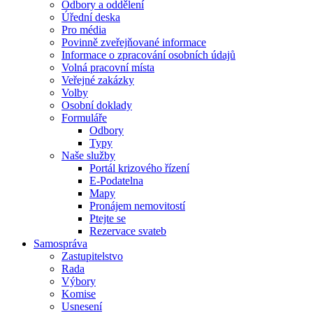
Odbory a oddělení
Úřední deska
Pro média
Povinně zveřejňované informace
Informace o zpracování osobních údajů
Volná pracovní místa
Veřejné zakázky
Volby
Osobní doklady
Formuláře
Odbory
Typy
Naše služby
Portál krizového řízení
E-Podatelna
Mapy
Pronájem nemovitostí
Ptejte se
Rezervace svateb
Samospráva
Zastupitelstvo
Rada
Výbory
Komise
Usnesení