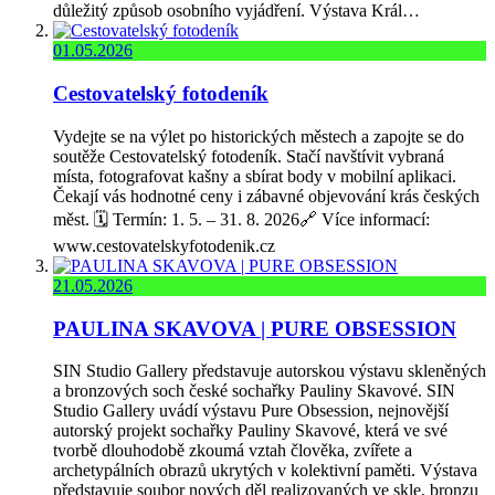
důležitý způsob osobního vyjádření. Výstava Král…
01.05.2026
Cestovatelský fotodeník
Vydejte se na výlet po historických městech a zapojte se do
soutěže Cestovatelský fotodeník. Stačí navštívit vybraná
místa, fotografovat kašny a sbírat body v mobilní aplikaci.
Čekají vás hodnotné ceny i zábavné objevování krás českých
měst. 🗓️ Termín: 1. 5. – 31. 8. 2026🔗 Více informací:
www.cestovatelskyfotodenik.cz
21.05.2026
PAULINA SKAVOVA | PURE OBSESSION
SIN Studio Gallery představuje autorskou výstavu skleněných
a bronzových soch české sochařky Pauliny Skavové. SIN
Studio Gallery uvádí výstavu Pure Obsession, nejnovější
autorský projekt sochařky Pauliny Skavové, která ve své
tvorbě dlouhodobě zkoumá vztah člověka, zvířete a
archetypálních obrazů ukrytých v kolektivní paměti. Výstava
představuje soubor nových děl realizovaných ve skle, bronzu