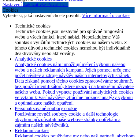
Nastavení
Zakázat vše
Povolit vše
Cookies
Vyberte si, jaká nastavení chcete povolit.
Více informací o cookies
Technické cookies
Technické cookies jsou nezbytné pro správné fungování
webu a všech funkcí, které nabízí. Nepožadujeme Váš
souhlas s využitím technických cookies na našem webu. Z
tohoto důvodu technické cookies nemohou být individuálně
deaktivovány nebo aktivovány.
Analytické cookies
Analytické cookies nám umožňují měření výkonu našeho
webu a našich reklamních kampaní. Jejich pomocí určujeme
počet návštěv a zdroje návštěv našich internetových stránek.
Data získaná pomocí těchto cookies zpracováváme souhrnně,
bez použití identifikátorů, které ukazují na konkrétní uživatelé
našeho webu. Pokud vypnete používání analytických cookies
ve vztahu k Vaší návštěvě, ztrácíme možnost analýzy výkonu
a optimalizace našich opatření.
Personalizované soubory cookie
Používáme rovněž soubory cookie a další technologie,
abychom přizpůsobili naše webové stránky potřebám a
zájmům našich návštěvníků.
Reklamní cookies
Reklamní cookies používáme my nebo naši partneři, abychom