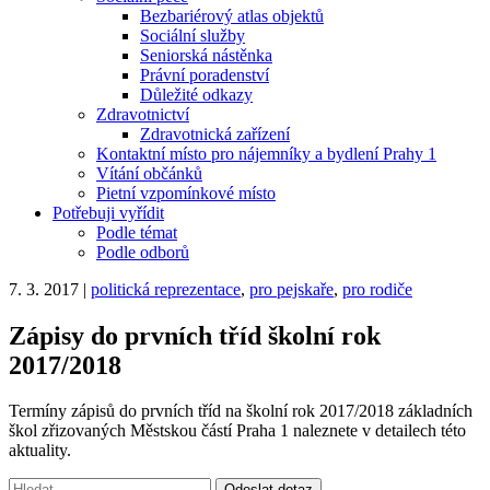
Bezbariérový atlas objektů
Sociální služby
Seniorská nástěnka
Právní poradenství
Důležité odkazy
Zdravotnictví
Zdravotnická zařízení
Kontaktní místo pro nájemníky a bydlení Prahy 1
Vítání občánků
Pietní vzpomínkové místo
Potřebuji vyřídit
Podle témat
Podle odborů
7. 3. 2017
|
politická reprezentace
,
pro pejskaře
,
pro rodiče
Zápisy do prvních tříd školní rok
2017/2018
Termíny zápisů do prvních tříd na školní rok 2017/2018 základních
škol zřizovaných Městskou částí Praha 1 naleznete v detailech této
aktuality.
Vyhledávání:
Odeslat dotaz