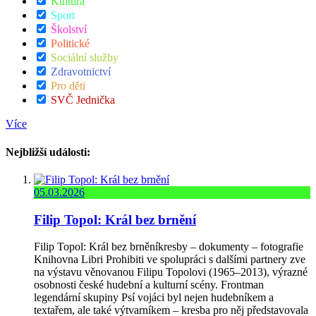
Kultura
Sport
Školství
Politické
Sociální služby
Zdravotnictví
Pro děti
SVČ Jednička
Více
Nejbližší události:
05.03.2026
Filip Topol: Král bez brnění
Filip Topol: Král bez brněníkresby – dokumenty – fotografie
Knihovna Libri Prohibiti ve spolupráci s dalšími partnery zve
na výstavu věnovanou Filipu Topolovi (1965–2013), výrazné
osobnosti české hudební a kulturní scény. Frontman
legendární skupiny Psí vojáci byl nejen hudebníkem a
textařem, ale také výtvarníkem – kresba pro něj představovala