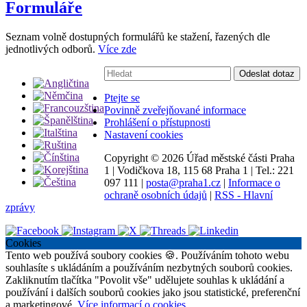
Formuláře
Seznam volně dostupných formulářů ke stažení, řazených dle
jednotlivých odborů.
Více zde
Vyhledávání:
Odeslat dotaz
Ptejte se
Povinně zveřejňované informace
Prohlášení o přístupnosti
Nastavení cookies
Copyright ©
2026 Úřad městské části Praha
1
|
Vodičkova 18, 115 68 Praha 1
|
Tel.: 221
097 111
|
posta@praha1.cz
|
Informace o
ochraně osobních údajů
|
RSS - Hlavní
zprávy
Cookies
Tento web používá soubory cookies 🍪. Používáním tohoto webu
souhlasíte s ukládáním a používáním nezbytných souborů cookies.
Zakliknutím tlačítka "Povolit vše" udělujete souhlas k ukládání a
používání i dalších souborů cookies jako jsou statistické, preferenční
a marketingové.
Více informací o cookies