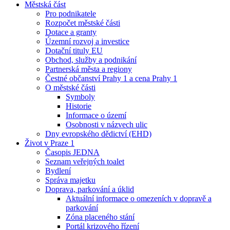
Městská část
Pro podnikatele
Rozpočet městské části
Dotace a granty
Územní rozvoj a investice
Dotační tituly EU
Obchod, služby a podnikání
Partnerská města a regiony
Čestné občanství Prahy 1 a cena Prahy 1
O městské části
Symboly
Historie
Informace o území
Osobnosti v názvech ulic
Dny evropského dědictví (EHD)
Život v Praze 1
Časopis JEDNA
Seznam veřejných toalet
Bydlení
Správa majetku
Doprava, parkování a úklid
Aktuální informace o omezeních v dopravě a
parkování
Zóna placeného stání
Portál krizového řízení