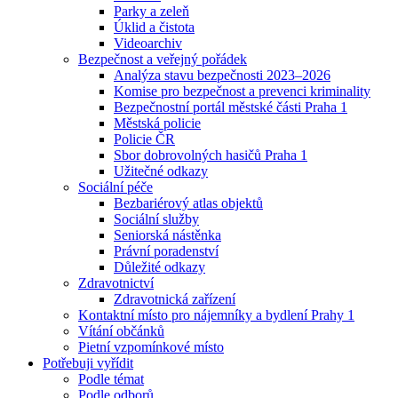
Parky a zeleň
Úklid a čistota
Videoarchiv
Bezpečnost a veřejný pořádek
Analýza stavu bezpečnosti 2023–2026
Komise pro bezpečnost a prevenci kriminality
Bezpečnostní portál městské části Praha 1
Městská policie
Policie ČR
Sbor dobrovolných hasičů Praha 1
Užitečné odkazy
Sociální péče
Bezbariérový atlas objektů
Sociální služby
Seniorská nástěnka
Právní poradenství
Důležité odkazy
Zdravotnictví
Zdravotnická zařízení
Kontaktní místo pro nájemníky a bydlení Prahy 1
Vítání občánků
Pietní vzpomínkové místo
Potřebuji vyřídit
Podle témat
Podle odborů