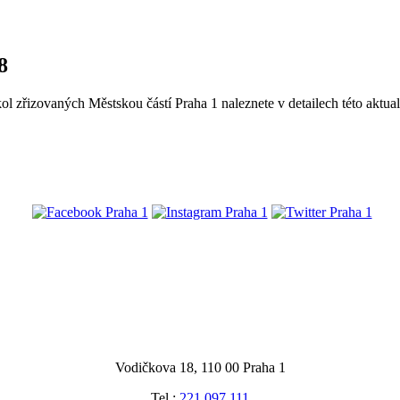
8
l zřizovaných Městskou částí Praha 1 naleznete v detailech této aktual
@praha1
Vodičkova 18, 110 00 Praha 1
Tel.:
221 097 111