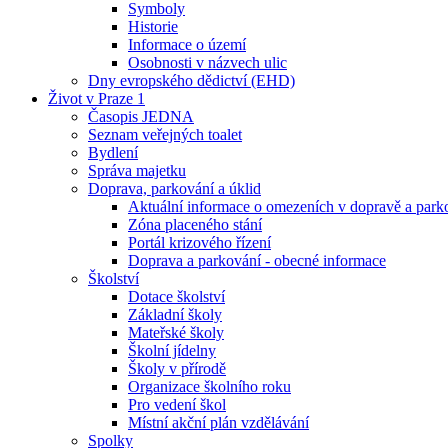
Symboly
Historie
Informace o území
Osobnosti v názvech ulic
Dny evropského dědictví (EHD)
Život v Praze 1
Časopis JEDNA
Seznam veřejných toalet
Bydlení
Správa majetku
Doprava, parkování a úklid
Aktuální informace o omezeních v dopravě a park
Zóna placeného stání
Portál krizového řízení
Doprava a parkování - obecné informace
Školství
Dotace školství
Základní školy
Mateřské školy
Školní jídelny
Školy v přírodě
Organizace školního roku
Pro vedení škol
Místní akční plán vzdělávání
Spolky