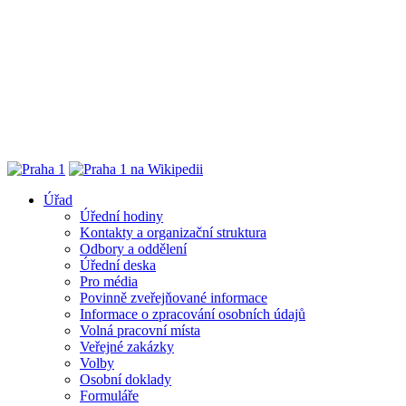
Úřad
Úřední hodiny
Kontakty a organizační struktura
Odbory a oddělení
Úřední deska
Pro média
Povinně zveřejňované informace
Informace o zpracování osobních údajů
Volná pracovní místa
Veřejné zakázky
Volby
Osobní doklady
Formuláře