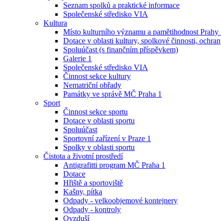
Seznam spolků a praktické informace
Společenské středisko VIA
Kultura
Místo kulturního významu a pamětihodnost Prahy
Dotace v oblasti kultury, spolkové činnosti, ochran
Spoluúčast (s finančním příspěvkem)
Galerie 1
Společenské středisko VIA
Činnost sekce kultury
Nematriční obřady
Památky ve správě MČ Praha 1
Sport
Činnost sekce sportu
Dotace v oblasti sportu
Spoluúčast
Sportovní zařízení v Praze 1
Spolky v oblasti sportu
Čistota a životní prostředí
Antigrafitti program MČ Praha 1
Dotace
Hřiště a sportoviště
Kašny, pítka
Odpady - velkoobjemové kontejnery
Odpady - kontroly
Ovzduší