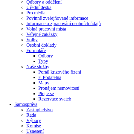
Odbory a oddělení
Úřední deska
Pro média
Povinně zveřejňované informace
Informace o zpracování osobních údajů
Volná pracovní místa
Veřejné zakázky
Volby
Osobní doklady
Formuláře
Odbory
Typy
Naše služby
Portál krizového řízení
E-Podatelna
Mapy
Pronájem nemovitostí
Ptejte se
Rezervace svateb
Samospráva
Zastupitelstvo
Rada
Výbory
Komise
Usnesení