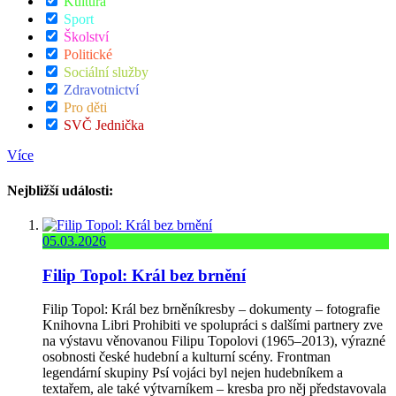
Kultura
Sport
Školství
Politické
Sociální služby
Zdravotnictví
Pro děti
SVČ Jednička
Více
Nejbližší události:
05.03.2026
Filip Topol: Král bez brnění
Filip Topol: Král bez brněníkresby – dokumenty – fotografie
Knihovna Libri Prohibiti ve spolupráci s dalšími partnery zve
na výstavu věnovanou Filipu Topolovi (1965–2013), výrazné
osobnosti české hudební a kulturní scény. Frontman
legendární skupiny Psí vojáci byl nejen hudebníkem a
textařem, ale také výtvarníkem – kresba pro něj představovala