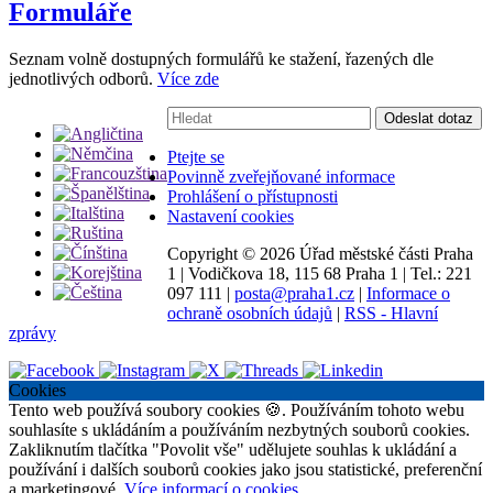
Formuláře
Seznam volně dostupných formulářů ke stažení, řazených dle
jednotlivých odborů.
Více zde
Vyhledávání:
Odeslat dotaz
Ptejte se
Povinně zveřejňované informace
Prohlášení o přístupnosti
Nastavení cookies
Copyright ©
2026 Úřad městské části Praha
1
|
Vodičkova 18, 115 68 Praha 1
|
Tel.: 221
097 111
|
posta@praha1.cz
|
Informace o
ochraně osobních údajů
|
RSS - Hlavní
zprávy
Cookies
Tento web používá soubory cookies 🍪. Používáním tohoto webu
souhlasíte s ukládáním a používáním nezbytných souborů cookies.
Zakliknutím tlačítka "Povolit vše" udělujete souhlas k ukládání a
používání i dalších souborů cookies jako jsou statistické, preferenční
a marketingové.
Více informací o cookies