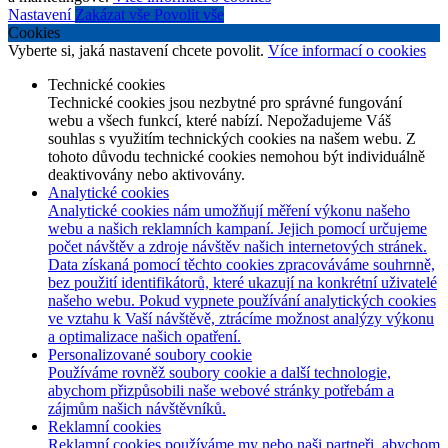
Nastavení
Zakázat vše
Povolit vše
Cookies
Vyberte si, jaká nastavení chcete povolit.
Více informací o cookies
Technické cookies
Technické cookies jsou nezbytné pro správné fungování
webu a všech funkcí, které nabízí. Nepožadujeme Váš
souhlas s využitím technických cookies na našem webu. Z
tohoto důvodu technické cookies nemohou být individuálně
deaktivovány nebo aktivovány.
Analytické cookies
Analytické cookies nám umožňují měření výkonu našeho
webu a našich reklamních kampaní. Jejich pomocí určujeme
počet návštěv a zdroje návštěv našich internetových stránek.
Data získaná pomocí těchto cookies zpracováváme souhrnně,
bez použití identifikátorů, které ukazují na konkrétní uživatelé
našeho webu. Pokud vypnete používání analytických cookies
ve vztahu k Vaší návštěvě, ztrácíme možnost analýzy výkonu
a optimalizace našich opatření.
Personalizované soubory cookie
Používáme rovněž soubory cookie a další technologie,
abychom přizpůsobili naše webové stránky potřebám a
zájmům našich návštěvníků.
Reklamní cookies
Reklamní cookies používáme my nebo naši partneři, abychom