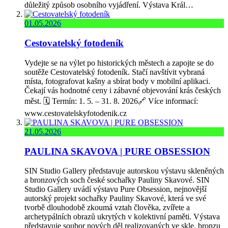
důležitý způsob osobního vyjádření. Výstava Král…
01.05.2026
Cestovatelský fotodeník
Vydejte se na výlet po historických městech a zapojte se do
soutěže Cestovatelský fotodeník. Stačí navštívit vybraná
místa, fotografovat kašny a sbírat body v mobilní aplikaci.
Čekají vás hodnotné ceny i zábavné objevování krás českých
měst. 🗓️ Termín: 1. 5. – 31. 8. 2026🔗 Více informací:
www.cestovatelskyfotodenik.cz
21.05.2026
PAULINA SKAVOVA | PURE OBSESSION
SIN Studio Gallery představuje autorskou výstavu skleněných
a bronzových soch české sochařky Pauliny Skavové. SIN
Studio Gallery uvádí výstavu Pure Obsession, nejnovější
autorský projekt sochařky Pauliny Skavové, která ve své
tvorbě dlouhodobě zkoumá vztah člověka, zvířete a
archetypálních obrazů ukrytých v kolektivní paměti. Výstava
představuje soubor nových děl realizovaných ve skle, bronzu