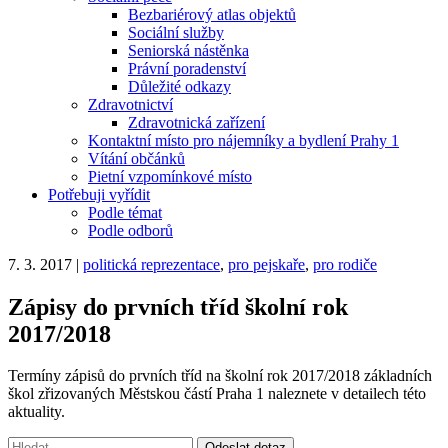
Bezbariérový atlas objektů
Sociální služby
Seniorská nástěnka
Právní poradenství
Důležité odkazy
Zdravotnictví
Zdravotnická zařízení
Kontaktní místo pro nájemníky a bydlení Prahy 1
Vítání občánků
Pietní vzpomínkové místo
Potřebuji vyřídit
Podle témat
Podle odborů
7. 3. 2017
|
politická reprezentace
,
pro pejskaře
,
pro rodiče
Zápisy do prvních tříd školní rok
2017/2018
Termíny zápisů do prvních tříd na školní rok 2017/2018 základních
škol zřizovaných Městskou částí Praha 1 naleznete v detailech této
aktuality.
Vyhledávání:
Odeslat dotaz