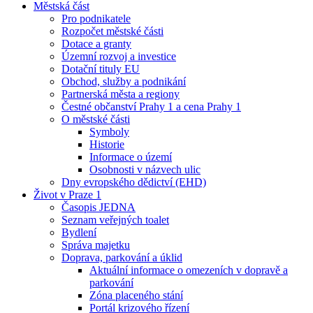
Městská část
Pro podnikatele
Rozpočet městské části
Dotace a granty
Územní rozvoj a investice
Dotační tituly EU
Obchod, služby a podnikání
Partnerská města a regiony
Čestné občanství Prahy 1 a cena Prahy 1
O městské části
Symboly
Historie
Informace o území
Osobnosti v názvech ulic
Dny evropského dědictví (EHD)
Život v Praze 1
Časopis JEDNA
Seznam veřejných toalet
Bydlení
Správa majetku
Doprava, parkování a úklid
Aktuální informace o omezeních v dopravě a
parkování
Zóna placeného stání
Portál krizového řízení