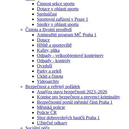
Činnost sekce sportu
Dotace v oblasti sportu
Spoluúčast
Sportovní zařízení v Praze 1
Spolky v oblasti sportu
Čistota a životní prostředí
Antigrafitti program MČ Praha 1
Dotace
Hřiště a sportoviště
Kašny, pítka
Odpady - velkoobjemové kontejnery
Odpady - kontroly
Ovzduší
Parky a zeleň
Úklid a čistota
Videoarchiv
Bezpečnost a veřejný pořádek
Analýza stavu bezpečnosti 2023–2026
Komise pro bezpečnost a prevenci kriminality
Bezpečnostní portál městské části Praha 1
Městská policie
Policie ČR
Sbor dobrovolných hasičů Praha 1
Užitečné odkazy
Sociální péče