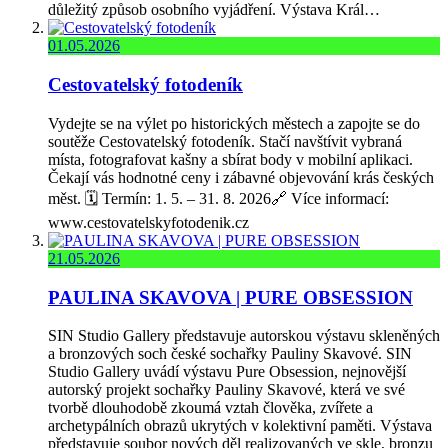
důležitý způsob osobního vyjádření. Výstava Král…
01.05.2026
Cestovatelský fotodeník
Vydejte se na výlet po historických městech a zapojte se do
soutěže Cestovatelský fotodeník. Stačí navštívit vybraná
místa, fotografovat kašny a sbírat body v mobilní aplikaci.
Čekají vás hodnotné ceny i zábavné objevování krás českých
měst. 🗓️ Termín: 1. 5. – 31. 8. 2026🔗 Více informací:
www.cestovatelskyfotodenik.cz
21.05.2026
PAULINA SKAVOVA | PURE OBSESSION
SIN Studio Gallery představuje autorskou výstavu skleněných
a bronzových soch české sochařky Pauliny Skavové. SIN
Studio Gallery uvádí výstavu Pure Obsession, nejnovější
autorský projekt sochařky Pauliny Skavové, která ve své
tvorbě dlouhodobě zkoumá vztah člověka, zvířete a
archetypálních obrazů ukrytých v kolektivní paměti. Výstava
představuje soubor nových děl realizovaných ve skle, bronzu