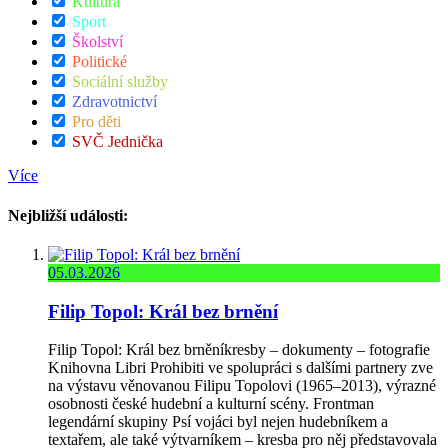
Kultura
Sport
Školství
Politické
Sociální služby
Zdravotnictví
Pro děti
SVČ Jednička
Více
Nejbližší události:
05.03.2026
Filip Topol: Král bez brnění
Filip Topol: Král bez brněníkresby – dokumenty – fotografie
Knihovna Libri Prohibiti ve spolupráci s dalšími partnery zve
na výstavu věnovanou Filipu Topolovi (1965–2013), výrazné
osobnosti české hudební a kulturní scény. Frontman
legendární skupiny Psí vojáci byl nejen hudebníkem a
textařem, ale také výtvarníkem – kresba pro něj představovala