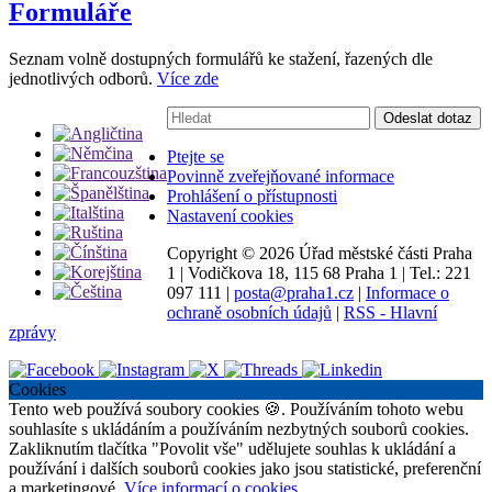
Formuláře
Seznam volně dostupných formulářů ke stažení, řazených dle
jednotlivých odborů.
Více zde
Vyhledávání:
Odeslat dotaz
Ptejte se
Povinně zveřejňované informace
Prohlášení o přístupnosti
Nastavení cookies
Copyright ©
2026 Úřad městské části Praha
1
|
Vodičkova 18, 115 68 Praha 1
|
Tel.: 221
097 111
|
posta@praha1.cz
|
Informace o
ochraně osobních údajů
|
RSS - Hlavní
zprávy
Cookies
Tento web používá soubory cookies 🍪. Používáním tohoto webu
souhlasíte s ukládáním a používáním nezbytných souborů cookies.
Zakliknutím tlačítka "Povolit vše" udělujete souhlas k ukládání a
používání i dalších souborů cookies jako jsou statistické, preferenční
a marketingové.
Více informací o cookies