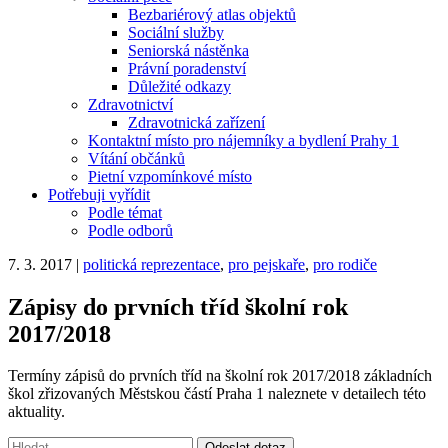
Bezbariérový atlas objektů
Sociální služby
Seniorská nástěnka
Právní poradenství
Důležité odkazy
Zdravotnictví
Zdravotnická zařízení
Kontaktní místo pro nájemníky a bydlení Prahy 1
Vítání občánků
Pietní vzpomínkové místo
Potřebuji vyřídit
Podle témat
Podle odborů
7. 3. 2017
|
politická reprezentace
,
pro pejskaře
,
pro rodiče
Zápisy do prvních tříd školní rok
2017/2018
Termíny zápisů do prvních tříd na školní rok 2017/2018 základních
škol zřizovaných Městskou částí Praha 1 naleznete v detailech této
aktuality.
Vyhledávání:
Odeslat dotaz