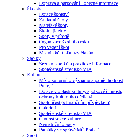
Doprava a parkování - obecné informace
Školství
Dotace školství
Základní školy
Mateřské školy
Školní jídelny
Školy v přírodě
Organizace školního roku
Pro vedení škol
Místní akční plán vzdělávání
Spolky
Seznam spolků a praktické informace
Společenské středisko VIA
Kultura
Místo kulturního významu a pamětihodnost
Prahy 1
Dotace v oblasti kultury, spolkové činnosti,
ochrany kulturního dědictví
Spoluúčast (s finančním příspěvkem)
Galerie 1
Společenské středisko VIA
Činnost sekce kultury
Nematriční obřady
Památky ve správě MČ Praha 1
Sport