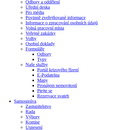
Odbory a oddělení
Úřední deska
Pro média
Povinně zveřejňované informace
Informace o zpracování osobních údajů
Volná pracovní místa
Veřejné zakázky
Volby
Osobní doklady
Formuláře
Odbory
Typy
Naše služby
Portál krizového řízení
E-Podatelna
Mapy
Pronájem nemovitostí
Ptejte se
Rezervace svateb
Samospráva
Zastupitelstvo
Rada
Výbory
Komise
Usnesení