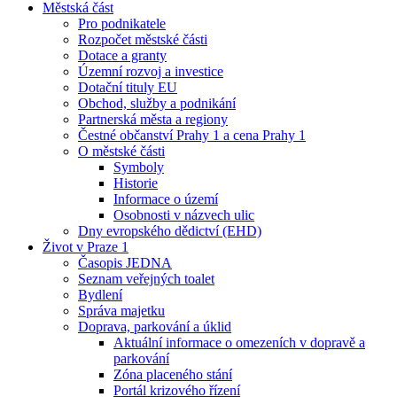
Městská část
Pro podnikatele
Rozpočet městské části
Dotace a granty
Územní rozvoj a investice
Dotační tituly EU
Obchod, služby a podnikání
Partnerská města a regiony
Čestné občanství Prahy 1 a cena Prahy 1
O městské části
Symboly
Historie
Informace o území
Osobnosti v názvech ulic
Dny evropského dědictví (EHD)
Život v Praze 1
Časopis JEDNA
Seznam veřejných toalet
Bydlení
Správa majetku
Doprava, parkování a úklid
Aktuální informace o omezeních v dopravě a
parkování
Zóna placeného stání
Portál krizového řízení