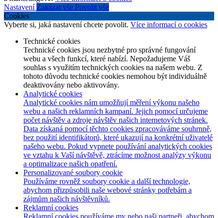
Nastavení
Zakázat vše
Povolit vše
Cookies
Vyberte si, jaká nastavení chcete povolit.
Více informací o cookies
Technické cookies
Technické cookies jsou nezbytné pro správné fungování
webu a všech funkcí, které nabízí. Nepožadujeme Váš
souhlas s využitím technických cookies na našem webu. Z
tohoto důvodu technické cookies nemohou být individuálně
deaktivovány nebo aktivovány.
Analytické cookies
Analytické cookies nám umožňují měření výkonu našeho
webu a našich reklamních kampaní. Jejich pomocí určujeme
počet návštěv a zdroje návštěv našich internetových stránek.
Data získaná pomocí těchto cookies zpracováváme souhrnně,
bez použití identifikátorů, které ukazují na konkrétní uživatelé
našeho webu. Pokud vypnete používání analytických cookies
ve vztahu k Vaší návštěvě, ztrácíme možnost analýzy výkonu
a optimalizace našich opatření.
Personalizované soubory cookie
Používáme rovněž soubory cookie a další technologie,
abychom přizpůsobili naše webové stránky potřebám a
zájmům našich návštěvníků.
Reklamní cookies
Reklamní cookies používáme my nebo naši partneři, abychom