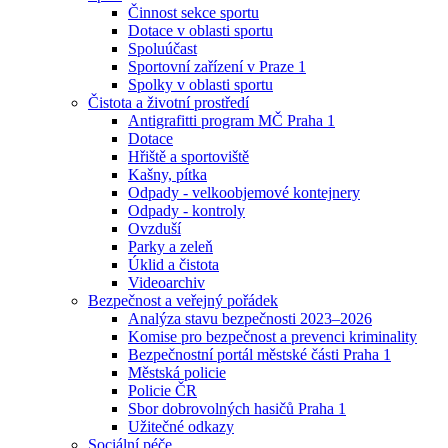
Činnost sekce sportu
Dotace v oblasti sportu
Spoluúčast
Sportovní zařízení v Praze 1
Spolky v oblasti sportu
Čistota a životní prostředí
Antigrafitti program MČ Praha 1
Dotace
Hřiště a sportoviště
Kašny, pítka
Odpady - velkoobjemové kontejnery
Odpady - kontroly
Ovzduší
Parky a zeleň
Úklid a čistota
Videoarchiv
Bezpečnost a veřejný pořádek
Analýza stavu bezpečnosti 2023–2026
Komise pro bezpečnost a prevenci kriminality
Bezpečnostní portál městské části Praha 1
Městská policie
Policie ČR
Sbor dobrovolných hasičů Praha 1
Užitečné odkazy
Sociální péče