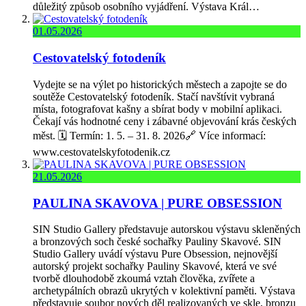
důležitý způsob osobního vyjádření. Výstava Král…
01.05.2026
Cestovatelský fotodeník
Vydejte se na výlet po historických městech a zapojte se do
soutěže Cestovatelský fotodeník. Stačí navštívit vybraná
místa, fotografovat kašny a sbírat body v mobilní aplikaci.
Čekají vás hodnotné ceny i zábavné objevování krás českých
měst. 🗓️ Termín: 1. 5. – 31. 8. 2026🔗 Více informací:
www.cestovatelskyfotodenik.cz
21.05.2026
PAULINA SKAVOVA | PURE OBSESSION
SIN Studio Gallery představuje autorskou výstavu skleněných
a bronzových soch české sochařky Pauliny Skavové. SIN
Studio Gallery uvádí výstavu Pure Obsession, nejnovější
autorský projekt sochařky Pauliny Skavové, která ve své
tvorbě dlouhodobě zkoumá vztah člověka, zvířete a
archetypálních obrazů ukrytých v kolektivní paměti. Výstava
představuje soubor nových děl realizovaných ve skle, bronzu