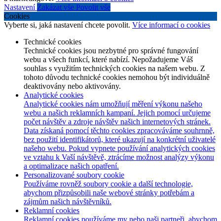
Nastavení
Zakázat vše
Povolit vše
Cookies
Vyberte si, jaká nastavení chcete povolit.
Více informací o cookies
Technické cookies
Technické cookies jsou nezbytné pro správné fungování
webu a všech funkcí, které nabízí. Nepožadujeme Váš
souhlas s využitím technických cookies na našem webu. Z
tohoto důvodu technické cookies nemohou být individuálně
deaktivovány nebo aktivovány.
Analytické cookies
Analytické cookies nám umožňují měření výkonu našeho
webu a našich reklamních kampaní. Jejich pomocí určujeme
počet návštěv a zdroje návštěv našich internetových stránek.
Data získaná pomocí těchto cookies zpracováváme souhrnně,
bez použití identifikátorů, které ukazují na konkrétní uživatelé
našeho webu. Pokud vypnete používání analytických cookies
ve vztahu k Vaší návštěvě, ztrácíme možnost analýzy výkonu
a optimalizace našich opatření.
Personalizované soubory cookie
Používáme rovněž soubory cookie a další technologie,
abychom přizpůsobili naše webové stránky potřebám a
zájmům našich návštěvníků.
Reklamní cookies
Reklamní cookies používáme my nebo naši partneři, abychom