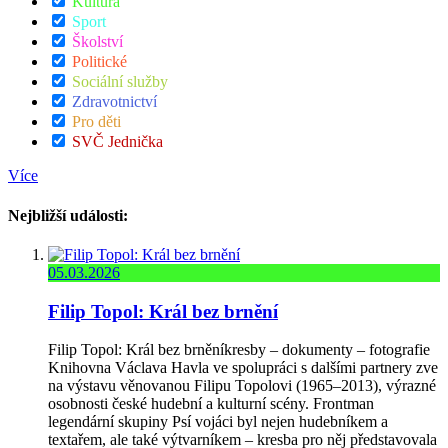
Kultura
Sport
Školství
Politické
Sociální služby
Zdravotnictví
Pro děti
SVČ Jednička
Více
Nejbližší události:
05.03.2026
Filip Topol: Král bez brnění
Filip Topol: Král bez brněníkresby – dokumenty – fotografie
Knihovna Václava Havla ve spolupráci s dalšími partnery zve
na výstavu věnovanou Filipu Topolovi (1965–2013), výrazné
osobnosti české hudební a kulturní scény. Frontman
legendární skupiny Psí vojáci byl nejen hudebníkem a
textařem, ale také výtvarníkem – kresba pro něj představovala