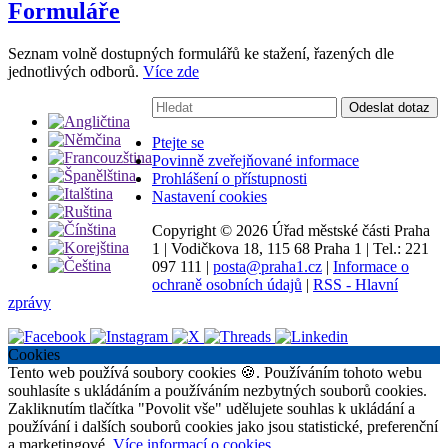
Formuláře
Seznam volně dostupných formulářů ke stažení, řazených dle
jednotlivých odborů.
Více zde
Vyhledávání:
Odeslat dotaz
Ptejte se
Povinně zveřejňované informace
Prohlášení o přístupnosti
Nastavení cookies
Copyright ©
2026 Úřad městské části Praha
1
|
Vodičkova 18, 115 68 Praha 1
|
Tel.: 221
097 111
|
posta@praha1.cz
|
Informace o
ochraně osobních údajů
|
RSS - Hlavní
zprávy
Cookies
Tento web používá soubory cookies 🍪. Používáním tohoto webu
souhlasíte s ukládáním a používáním nezbytných souborů cookies.
Zakliknutím tlačítka "Povolit vše" udělujete souhlas k ukládání a
používání i dalších souborů cookies jako jsou statistické, preferenční
a marketingové.
Více informací o cookies