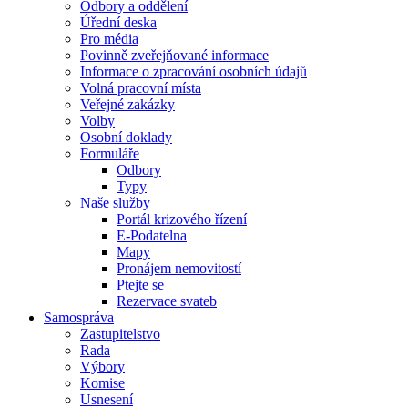
Odbory a oddělení
Úřední deska
Pro média
Povinně zveřejňované informace
Informace o zpracování osobních údajů
Volná pracovní místa
Veřejné zakázky
Volby
Osobní doklady
Formuláře
Odbory
Typy
Naše služby
Portál krizového řízení
E-Podatelna
Mapy
Pronájem nemovitostí
Ptejte se
Rezervace svateb
Samospráva
Zastupitelstvo
Rada
Výbory
Komise
Usnesení