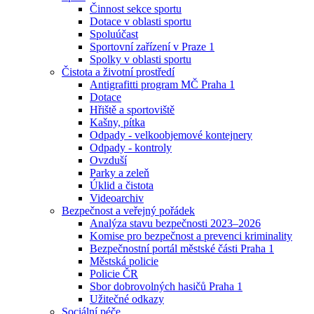
Činnost sekce sportu
Dotace v oblasti sportu
Spoluúčast
Sportovní zařízení v Praze 1
Spolky v oblasti sportu
Čistota a životní prostředí
Antigrafitti program MČ Praha 1
Dotace
Hřiště a sportoviště
Kašny, pítka
Odpady - velkoobjemové kontejnery
Odpady - kontroly
Ovzduší
Parky a zeleň
Úklid a čistota
Videoarchiv
Bezpečnost a veřejný pořádek
Analýza stavu bezpečnosti 2023–2026
Komise pro bezpečnost a prevenci kriminality
Bezpečnostní portál městské části Praha 1
Městská policie
Policie ČR
Sbor dobrovolných hasičů Praha 1
Užitečné odkazy
Sociální péče