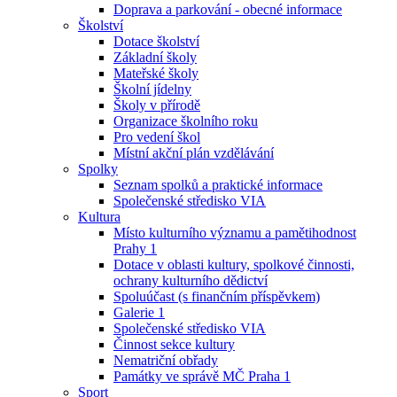
Doprava a parkování - obecné informace
Školství
Dotace školství
Základní školy
Mateřské školy
Školní jídelny
Školy v přírodě
Organizace školního roku
Pro vedení škol
Místní akční plán vzdělávání
Spolky
Seznam spolků a praktické informace
Společenské středisko VIA
Kultura
Místo kulturního významu a pamětihodnost
Prahy 1
Dotace v oblasti kultury, spolkové činnosti,
ochrany kulturního dědictví
Spoluúčast (s finančním příspěvkem)
Galerie 1
Společenské středisko VIA
Činnost sekce kultury
Nematriční obřady
Památky ve správě MČ Praha 1
Sport