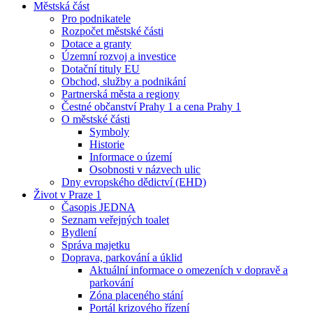
Městská část
Pro podnikatele
Rozpočet městské části
Dotace a granty
Územní rozvoj a investice
Dotační tituly EU
Obchod, služby a podnikání
Partnerská města a regiony
Čestné občanství Prahy 1 a cena Prahy 1
O městské části
Symboly
Historie
Informace o území
Osobnosti v názvech ulic
Dny evropského dědictví (EHD)
Život v Praze 1
Časopis JEDNA
Seznam veřejných toalet
Bydlení
Správa majetku
Doprava, parkování a úklid
Aktuální informace o omezeních v dopravě a
parkování
Zóna placeného stání
Portál krizového řízení