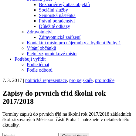
Bezbariérový atlas objektů
Sociální služby
Seniorská nástěnka
Právní poradenství
Důležité odkazy
Zdravotnictví
Zdravotnická zařízení
Kontaktní místo pro nájemníky a bydlení Prahy 1
Vítání občánků
Pietní vzpomínkové místo
Potřebuji vyřídit
Podle témat
Podle odborů
7. 3. 2017
|
politická reprezentace
,
pro pejskaře
,
pro rodiče
Zápisy do prvních tříd školní rok
2017/2018
Termíny zápisů do prvních tříd na školní rok 2017/2018 základních
škol zřizovaných Městskou částí Praha 1 naleznete v detailech této
aktuality.
Vyhledávání:
Odeslat dotaz