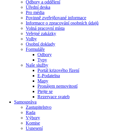
Odbory a oddělení
Úřední deska
Pro média
Povinně zveřejňované informace
Informace o zpracování osobních údajů
Volná pracovní místa
Veřejné zakázky
Volby
Osobní doklady
Formuláře
Odbory
Typy
Naše služby
Portál krizového řízení
E-Podatelna
Mapy
Pronájem nemovitostí
Ptejte se
Rezervace svateb
Samospráva
Zastupitelstvo
Rada
Výbory
Komise
Usnesení