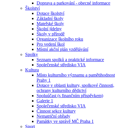
Doprava a parkování - obecné informace
Školství
Dotace školství
Základní školy
Mateřské školy
Školní jídelny
Školy v přírodě
Organizace školního roku
Pro vedení škol
Místní akční plán vzdělávání
Spolky
Seznam spolků a praktické informace
Společenské středisko VIA
Kultura
Místo kulturního významu a pamětihodnost
Prahy 1
Dotace v oblasti kultury, spolkové činnosti,
ochrany kulturního dědictví
Spoluúčast (s finančním příspěvkem)
Galerie 1
Společenské středisko VIA
Činnost sekce kultury
Nematriční obřady
Památky ve správě MČ Praha 1
Sport