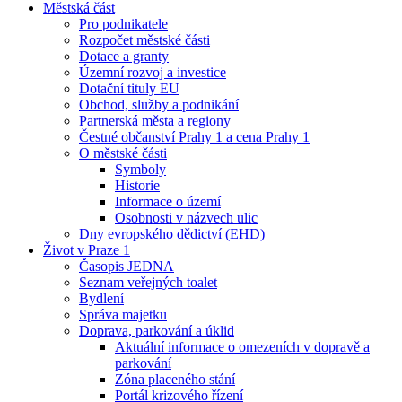
Městská část
Pro podnikatele
Rozpočet městské části
Dotace a granty
Územní rozvoj a investice
Dotační tituly EU
Obchod, služby a podnikání
Partnerská města a regiony
Čestné občanství Prahy 1 a cena Prahy 1
O městské části
Symboly
Historie
Informace o území
Osobnosti v názvech ulic
Dny evropského dědictví (EHD)
Život v Praze 1
Časopis JEDNA
Seznam veřejných toalet
Bydlení
Správa majetku
Doprava, parkování a úklid
Aktuální informace o omezeních v dopravě a
parkování
Zóna placeného stání
Portál krizového řízení