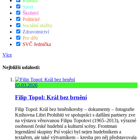
Kultura
Sport
Školství
Politické
Sociální služby
Zdravotnictví
Pro děti
SVČ Jednička
Více
Nejbližší události:
05.03.2026
Filip Topol: Král bez brnění
Filip Topol: Král bez brněníkresby – dokumenty – fotografie
Knihovna Libri Prohibiti ve spolupráci s dalšími partnery zve
na výstavu věnovanou Filipu Topolovi (1965–2013), výrazné
osobnosti české hudební a kulturní scény. Frontman
legendární skupiny Psí vojáci byl nejen hudebníkem a
textařem, ale také výtvarníkem – kresba pro něj představovala