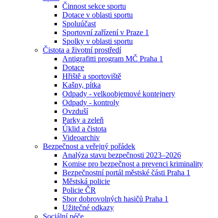
Činnost sekce sportu
Dotace v oblasti sportu
Spoluúčast
Sportovní zařízení v Praze 1
Spolky v oblasti sportu
Čistota a životní prostředí
Antigrafitti program MČ Praha 1
Dotace
Hřiště a sportoviště
Kašny, pítka
Odpady - velkoobjemové kontejnery
Odpady - kontroly
Ovzduší
Parky a zeleň
Úklid a čistota
Videoarchiv
Bezpečnost a veřejný pořádek
Analýza stavu bezpečnosti 2023–2026
Komise pro bezpečnost a prevenci kriminality
Bezpečnostní portál městské části Praha 1
Městská policie
Policie ČR
Sbor dobrovolných hasičů Praha 1
Užitečné odkazy
Sociální péče