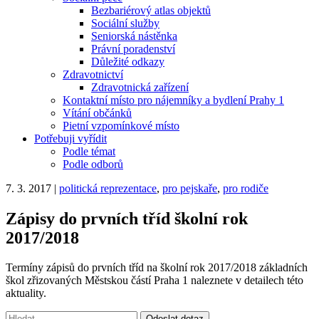
Bezbariérový atlas objektů
Sociální služby
Seniorská nástěnka
Právní poradenství
Důležité odkazy
Zdravotnictví
Zdravotnická zařízení
Kontaktní místo pro nájemníky a bydlení Prahy 1
Vítání občánků
Pietní vzpomínkové místo
Potřebuji vyřídit
Podle témat
Podle odborů
7. 3. 2017
|
politická reprezentace
,
pro pejskaře
,
pro rodiče
Zápisy do prvních tříd školní rok
2017/2018
Termíny zápisů do prvních tříd na školní rok 2017/2018 základních
škol zřizovaných Městskou částí Praha 1 naleznete v detailech této
aktuality.
Vyhledávání:
Odeslat dotaz