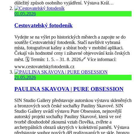
důležitý způsob osobního vyjádření. Výstava Král…
01.05.2026
Cestovatelský fotodeník
Vydejte se na výlet po historických městech a zapojte se do
soutěže Cestovatelský fotodeník. Stačí navštívit vybraná
místa, fotografovat kašny a sbírat body v mobilní aplikaci.
Čekají vás hodnotné ceny i zábavné objevování krás českých
měst. 🗓️ Termín: 1. 5. – 31. 8. 2026🔗 Více informací:
www.cestovatelskyfotodenik.cz
21.05.2026
PAULINA SKAVOVA | PURE OBSESSION
SIN Studio Gallery představuje autorskou výstavu skleněných
a bronzových soch české sochařky Pauliny Skavové. SIN
Studio Gallery uvádí výstavu Pure Obsession, nejnovější
autorský projekt sochařky Pauliny Skavové, která ve své
tvorbě dlouhodobě zkoumá vztah člověka, zvířete a
archetypálních obrazů ukrytých v kolektivní paměti. Výstava
představuje soubor nových děl realizovaných ve skle, bronzu