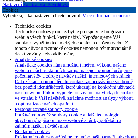
Nastavení
Zakázat vše
Povolit vše
Cookies
Vyberte si, jaká nastavení chcete povolit.
Více informací o cookies
Technické cookies
Technické cookies jsou nezbytné pro správné fungování
webu a všech funkcí, které nabízí. Nepožadujeme Váš
souhlas s využitím technických cookies na našem webu. Z
tohoto důvodu technické cookies nemohou být individuálně
deaktivovány nebo aktivovány.
Analytické cookies
Analytické cookies nám umožňují měření výkonu našeho
webu a našich reklamních kampaní. Jejich pomocí určujeme
počet návštěv a zdroje návštěv našich internetových stránek.
Data získaná pomocí těchto cookies zpracováváme souhrnně,
bez použití identifikátorů, které ukazují na konkrétní uživatelé
našeho webu. Pokud vypnete používání analytických cookies
ve vztahu k Vaší návštěvě, ztrácíme možnost analýzy výkonu
a optimalizace našich opatření.
Personalizované soubory cookie
Používáme rovněž soubory cookie a další technologie,
abychom přizpůsobili naše webové stránky potřebám a
zájmům našich návštěvníků.
Reklamní cookies
Reklamní cookies používáme my nebo naši partneři, abychom