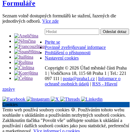
Formuláře
Seznam volně dostupných formulářů ke stažení, řazených dle
jednotlivých odborů.
Více zde
Vyhledávání:
Odeslat dotaz
Ptejte se
Povinně zveřejňované informace
Prohlášení o přístupnosti
Nastavení cookies
Copyright ©
2026 Úřad městské části Praha
1
|
Vodičkova 18, 115 68 Praha 1
|
Tel.: 221
097 111
|
posta@praha1.cz
|
Informace o
ochraně osobních údajů
|
RSS - Hlavní
zprávy
Cookies
Tento web používá soubory cookies 🍪. Používáním tohoto webu
souhlasíte s ukládáním a používáním nezbytných souborů cookies.
Zakliknutím tlačítka "Povolit vše" udělujete souhlas k ukládání a
používání i dalších souborů cookies jako jsou statistické, preferenční
a marketingové.
Více informací o cookies