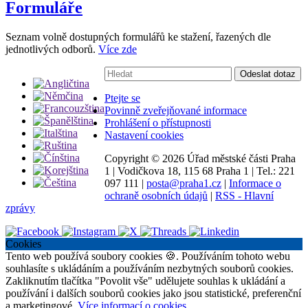
Formuláře
Seznam volně dostupných formulářů ke stažení, řazených dle
jednotlivých odborů.
Více zde
Vyhledávání:
Odeslat dotaz
Ptejte se
Povinně zveřejňované informace
Prohlášení o přístupnosti
Nastavení cookies
Copyright ©
2026 Úřad městské části Praha
1
|
Vodičkova 18, 115 68 Praha 1
|
Tel.: 221
097 111
|
posta@praha1.cz
|
Informace o
ochraně osobních údajů
|
RSS - Hlavní
zprávy
Cookies
Tento web používá soubory cookies 🍪. Používáním tohoto webu
souhlasíte s ukládáním a používáním nezbytných souborů cookies.
Zakliknutím tlačítka "Povolit vše" udělujete souhlas k ukládání a
používání i dalších souborů cookies jako jsou statistické, preferenční
a marketingové.
Více informací o cookies