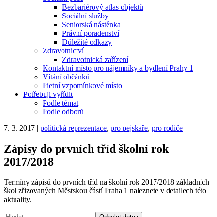
Bezbariérový atlas objektů
Sociální služby
Seniorská nástěnka
Právní poradenství
Důležité odkazy
Zdravotnictví
Zdravotnická zařízení
Kontaktní místo pro nájemníky a bydlení Prahy 1
Vítání občánků
Pietní vzpomínkové místo
Potřebuji vyřídit
Podle témat
Podle odborů
7. 3. 2017
|
politická reprezentace
,
pro pejskaře
,
pro rodiče
Zápisy do prvních tříd školní rok
2017/2018
Termíny zápisů do prvních tříd na školní rok 2017/2018 základních
škol zřizovaných Městskou částí Praha 1 naleznete v detailech této
aktuality.
Vyhledávání:
Odeslat dotaz