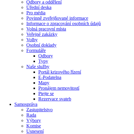
Odbory a oddělení
Úřední deska
Pro média
Povinně zveřejňované informace
Informace o zpracování osobních údajů
Volná pracovní místa
Veřejné zakázky
Volby
Osobní doklady
Formuláře
Odbory
Typy
Naše služby
Portál krizového řízení
E-Podatelna
Mapy
Pronájem nemovitostí
Ptejte se
Rezervace svateb
Samospráva
Zastupitelstvo
Rada
Výbory
Komise
Usnesení