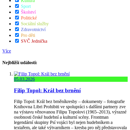
Kultura
Sport
Školství
Politické
Sociální služby
Zdravotnictví
Pro děti
SVČ Jednička
Více
Nejbližší události:
05.03.2026
Filip Topol: Král bez brnění
Filip Topol: Král bez brněníkresby – dokumenty – fotografie
Knihovna Libri Prohibiti ve spolupráci s dalšími partnery zve
na výstavu věnovanou Filipu Topolovi (1965–2013), výrazné
osobnosti české hudební a kulturní scény. Frontman
legendární skupiny Psí vojáci byl nejen hudebníkem a
textařem, ale také výtvarníkem – kresba pro něj představovala