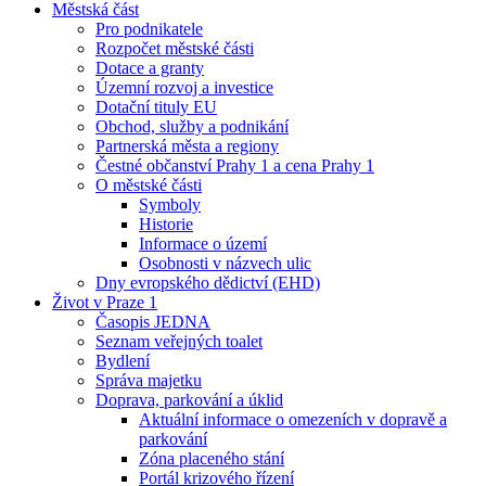
Městská část
Pro podnikatele
Rozpočet městské části
Dotace a granty
Územní rozvoj a investice
Dotační tituly EU
Obchod, služby a podnikání
Partnerská města a regiony
Čestné občanství Prahy 1 a cena Prahy 1
O městské části
Symboly
Historie
Informace o území
Osobnosti v názvech ulic
Dny evropského dědictví (EHD)
Život v Praze 1
Časopis JEDNA
Seznam veřejných toalet
Bydlení
Správa majetku
Doprava, parkování a úklid
Aktuální informace o omezeních v dopravě a
parkování
Zóna placeného stání
Portál krizového řízení