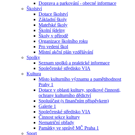
Doprava a parkování - obecné informace
Školství
Dotace školství
Základní školy
Mateřské školy
Školní jídelny
Školy v přírodě
Organizace školního roku
Pro vedení škol
Místní akční plán vzdělávání
Spolky
Seznam spolků a praktické informace
Společenské středisko VIA
Kultura
Místo kulturního významu a pamětihodnost
Prahy 1
Dotace v oblasti kultury, spolkové činnosti,
ochrany kulturního dědictví
Spoluúčast (s finančním příspěvkem)
Galerie 1
Společenské středisko VIA
Činnost sekce kultury
Nematriční obřady
Památky ve správě MČ Praha 1
Sport