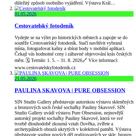
důležitý způsob osobního vyjádření. Výstava Král…
01.05.2026
Cestovatelský fotodeník
Vydejte se na výlet po historických městech a zapojte se do
soutěže Cestovatelský fotodeník. Stačí navštívit vybraná
místa, fotografovat kašny a sbírat body v mobilní aplikaci.
Čekají vás hodnotné ceny i zábavné objevování krás českých
měst. 🗓️ Termín: 1. 5. – 31. 8. 2026🔗 Více informací:
www.cestovatelskyfotodenik.cz
21.05.2026
PAULINA SKAVOVA | PURE OBSESSION
SIN Studio Gallery představuje autorskou výstavu skleněných
a bronzových soch české sochařky Pauliny Skavové. SIN
Studio Gallery uvádí výstavu Pure Obsession, nejnovější
autorský projekt sochařky Pauliny Skavové, která ve své
tvorbě dlouhodobě zkoumá vztah člověka, zvířete a
archetypálních obrazů ukrytých v kolektivní paměti. Výstava
představuje soubor nových děl realizovaných ve skle, bronzu