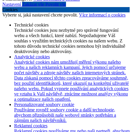
Nastavení
Zakázat vše
Povolit vše
Cookies
Vyberte si, jaká nastavení chcete povolit.
Více informací o cookies
Technické cookies
Technické cookies jsou nezbytné pro správné fungování
webu a všech funkcí, které nabízí. Nepožadujeme Váš
souhlas s využitím technických cookies na našem webu. Z
tohoto důvodu technické cookies nemohou být individuálně
deaktivovány nebo aktivovány.
Analytické cookies
Analytické cookies nám umožňují měření výkonu našeho
webu a našich reklamních kampaní. Jejich pomocí určujeme
počet návštěv a zdroje návštěv našich internetových stránek.
Data získaná pomocí těchto cookies zpracováváme souhrnně,
bez použití identifikátorů, které ukazují na konkrétní uživatelé
našeho webu. Pokud vypnete používání analytických cookies
ve vztahu k Vaší návštěvě, ztrácíme možnost analýzy výkonu
a optimalizace našich opatření.
Personalizované soubory cookie
Používáme rovněž soubory cookie a další technologie,
abychom přizpůsobili naše webové stránky potřebám a
zájmům našich návštěvníků.
Reklamní cookies
Reklamní cookies používáme my nebo naši partneři, abychom