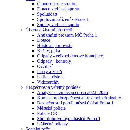
Činnost sekce sportu
Dotace v oblasti sportu
Spoluúčast
Sportovní zařízení v Praze 1
Spolky v oblasti sportu
Čistota a životní prostředí
Antigrafitti program MČ Praha 1
Dotace
Hřiště a sportoviště
Kašny, pítka
Odpady - velkoobjemové kontejnery
Odpady - kontroly
Ovzduší
Parky a zeleň
Úklid a čistota
Videoarchiv
Bezpečnost a veřejný pořádek
Analýza stavu bezpečnosti 2023–2026
Komise pro bezpečnost a prevenci kriminality
Bezpečnostní portál městské části Praha 1
Městská policie
Policie ČR
Sbor dobrovolných hasičů Praha 1
Užitečné odkazy
Sociální péče