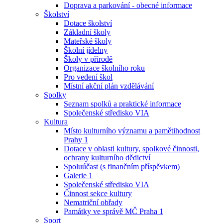
Doprava a parkování - obecné informace
Školství
Dotace školství
Základní školy
Mateřské školy
Školní jídelny
Školy v přírodě
Organizace školního roku
Pro vedení škol
Místní akční plán vzdělávání
Spolky
Seznam spolků a praktické informace
Společenské středisko VIA
Kultura
Místo kulturního významu a pamětihodnost
Prahy 1
Dotace v oblasti kultury, spolkové činnosti,
ochrany kulturního dědictví
Spoluúčast (s finančním příspěvkem)
Galerie 1
Společenské středisko VIA
Činnost sekce kultury
Nematriční obřady
Památky ve správě MČ Praha 1
Sport