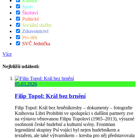
Kultura
Sport
Školství
Politické
Sociální služby
Zdravotnictví
Pro děti
SVČ Jednička
Více
Nejbližší události:
05.03.2026
Filip Topol: Král bez brnění
Filip Topol: Král bez brněníkresby – dokumenty – fotografie
Knihovna Libri Prohibiti ve spolupráci s dalšími partnery zve
na výstavu věnovanou Filipu Topolovi (1965–2013), výrazné
osobnosti české hudební a kulturní scény. Frontman
legendární skupiny Psí vojáci byl nejen hudebníkem a
textařem, ale také výtvarníkem – kresba pro něj představovala