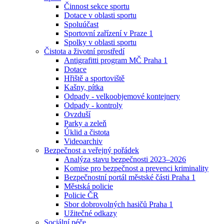
Činnost sekce sportu
Dotace v oblasti sportu
Spoluúčast
Sportovní zařízení v Praze 1
Spolky v oblasti sportu
Čistota a životní prostředí
Antigrafitti program MČ Praha 1
Dotace
Hřiště a sportoviště
Kašny, pítka
Odpady - velkoobjemové kontejnery
Odpady - kontroly
Ovzduší
Parky a zeleň
Úklid a čistota
Videoarchiv
Bezpečnost a veřejný pořádek
Analýza stavu bezpečnosti 2023–2026
Komise pro bezpečnost a prevenci kriminality
Bezpečnostní portál městské části Praha 1
Městská policie
Policie ČR
Sbor dobrovolných hasičů Praha 1
Užitečné odkazy
Sociální péče