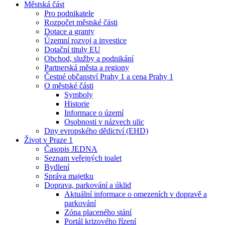
Městská část
Pro podnikatele
Rozpočet městské části
Dotace a granty
Územní rozvoj a investice
Dotační tituly EU
Obchod, služby a podnikání
Partnerská města a regiony
Čestné občanství Prahy 1 a cena Prahy 1
O městské části
Symboly
Historie
Informace o území
Osobnosti v názvech ulic
Dny evropského dědictví (EHD)
Život v Praze 1
Časopis JEDNA
Seznam veřejných toalet
Bydlení
Správa majetku
Doprava, parkování a úklid
Aktuální informace o omezeních v dopravě a
parkování
Zóna placeného stání
Portál krizového řízení