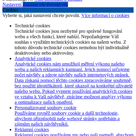
Nastavení
Zakázat vše
Povolit vše
Cookies
Vyberte si, jaká nastavení chcete povolit.
Více informací o cookies
Technické cookies
Technické cookies jsou nezbytné pro správné fungování
webu a všech funkcí, které nabízí. Nepožadujeme Váš
souhlas s využitím technických cookies na našem webu. Z
tohoto důvodu technické cookies nemohou být individuálně
deaktivovány nebo aktivovány.
Analytické cookies
Analytické cookies nám umožňují měření výkonu našeho
webu a našich reklamních kampaní. Jejich pomocí určujeme
počet návštěv a zdroje návštěv našich internetových stránek.
Data získaná pomocí těchto cookies zpracováváme souhrnně,
bez použití identifikátorů, které ukazují na konkrétní uživatelé
našeho webu. Pokud vypnete používání analytických cookies
ve vztahu k Vaší návštěvě, ztrácíme možnost analýzy výkonu
a optimalizace našich opatření.
Personalizované soubory cookie
Používáme rovněž soubory cookie a další technologie,
abychom přizpůsobili naše webové stránky potřebám a
zájmům našich návštěvníků.
Reklamní cookies
Reklamní cookies používáme my nebo naši partneři, abychom