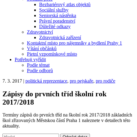
Bezbariérový atlas objektů
Sociální služby
Seniorská nástěnka
Právní poradenství
Důležité odkazy
Zdravotnictví
Zdravotnická zařízení
Kontaktní místo pro nájemníky a bydlení Prahy 1
Vítání občánků
Pietní vzpomínkové místo
Potřebuji vyřídit
Podle témat
Podle odborů
7. 3. 2017
|
politická reprezentace
,
pro pejskaře
,
pro rodiče
Zápisy do prvních tříd školní rok
2017/2018
Termíny zápisů do prvních tříd na školní rok 2017/2018 základních
škol zřizovaných Městskou částí Praha 1 naleznete v detailech této
aktuality.
Vyhledávání:
Odeslat dotaz