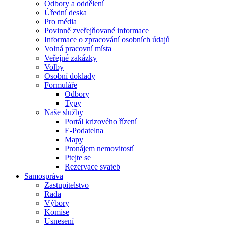
Odbory a oddělení
Úřední deska
Pro média
Povinně zveřejňované informace
Informace o zpracování osobních údajů
Volná pracovní místa
Veřejné zakázky
Volby
Osobní doklady
Formuláře
Odbory
Typy
Naše služby
Portál krizového řízení
E-Podatelna
Mapy
Pronájem nemovitostí
Ptejte se
Rezervace svateb
Samospráva
Zastupitelstvo
Rada
Výbory
Komise
Usnesení