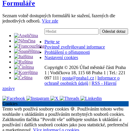
Formuláře
Seznam volně dostupných formulářů ke stažení, řazených dle
jednotlivých odborů.
Více zde
Vyhledávání:
Odeslat dotaz
Ptejte se
Povinně zveřejňované informace
Prohlášení o přístupnosti
Nastavení cookies
Copyright ©
2026 Úřad městské části Praha
1
|
Vodičkova 18, 115 68 Praha 1
|
Tel.: 221
097 111
|
posta@praha1.cz
|
Informace o
ochraně osobních údajů
|
RSS - Hlavní
zprávy
Cookies
Tento web používá soubory cookies 🍪. Používáním tohoto webu
souhlasíte s ukládáním a používáním nezbytných souborů cookies.
Zakliknutím tlačítka "Povolit vše" udělujete souhlas k ukládání a
používání i dalších souborů cookies jako jsou statistické, preferenční
a marketingové.
Více informací o cookies