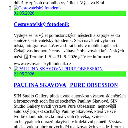
důležitý způsob osobního vyjádření. Výstava Král…
01.05.2026
Cestovatelský fotodeník
Vydejte se na výlet po historických městech a zapojte se do
soutěže Cestovatelský fotodeník. Stačí navštívit vybraná
místa, fotografovat kašny a sbírat body v mobilní aplikaci.
Čekají vás hodnotné ceny i zábavné objevování krás českých
měst. 🗓️ Termín: 1. 5. – 31. 8. 2026🔗 Více informací:
www.cestovatelskyfotodenik.cz
21.05.2026
PAULINA SKAVOVA | PURE OBSESSION
SIN Studio Gallery představuje autorskou výstavu skleněných
a bronzových soch české sochařky Pauliny Skavové. SIN
Studio Gallery uvádí výstavu Pure Obsession, nejnovější
autorský projekt sochařky Pauliny Skavové, která ve své
tvorbě dlouhodobě zkoumá vztah člověka, zvířete a
archetypálních obrazů ukrytých v kolektivní paměti. Výstava
představuje soubor nových děl realizovaných ve skle, bronzu