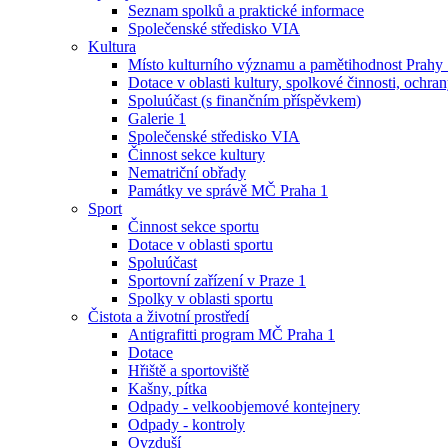
Seznam spolků a praktické informace
Společenské středisko VIA
Kultura
Místo kulturního významu a pamětihodnost Prahy
Dotace v oblasti kultury, spolkové činnosti, ochran
Spoluúčast (s finančním příspěvkem)
Galerie 1
Společenské středisko VIA
Činnost sekce kultury
Nematriční obřady
Památky ve správě MČ Praha 1
Sport
Činnost sekce sportu
Dotace v oblasti sportu
Spoluúčast
Sportovní zařízení v Praze 1
Spolky v oblasti sportu
Čistota a životní prostředí
Antigrafitti program MČ Praha 1
Dotace
Hřiště a sportoviště
Kašny, pítka
Odpady - velkoobjemové kontejnery
Odpady - kontroly
Ovzduší