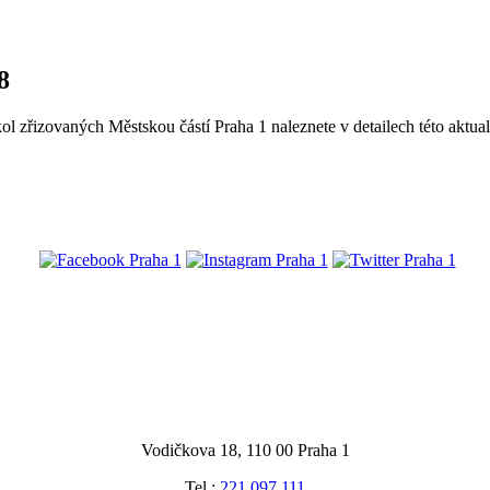
8
l zřizovaných Městskou částí Praha 1 naleznete v detailech této aktual
@praha1
Vodičkova 18, 110 00 Praha 1
Tel.:
221 097 111