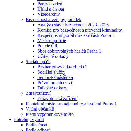
Parky a zeleň
Úklid a čistota
Videoarchiv
Bezpečnost a veřejný pořádek
Analýza stavu bezpečnosti 2023–2026
Komise pro bezpečnost a prevenci kriminality
Bezpečnostní portál městské části Praha 1
Městská policie
Policie ČR
Sbor dobrovolných hasičů Praha 1
Užitečné odkazy
Sociální péče
Bezbariérový atlas objektů
Sociální služby
Seniorská nástěnka
Právní poradenství
Důležité odkazy
Zdravotnictví
Zdravotnická zařízení
Kontaktní místo pro nájemníky a bydlení Prahy 1
Vítání občánků
Pietní vzpomínkové místo
Potřebuji vyřídit
Podle témat
Podle odborů