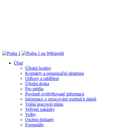
Úřad
Úřední hodiny
Kontakty a organizační struktura
Odbory a oddělení
Úřední deska
Pro média
Povinně zveřejňované informace
Informace o zpracování osobních údajů
Volná pracovní místa
Veřejné zakázky
Volby
Osobní doklady
Formuláře