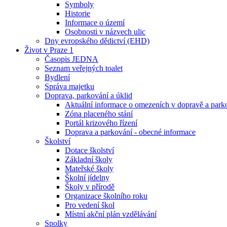
Symboly
Historie
Informace o území
Osobnosti v názvech ulic
Dny evropského dědictví (EHD)
Život v Praze 1
Časopis JEDNA
Seznam veřejných toalet
Bydlení
Správa majetku
Doprava, parkování a úklid
Aktuální informace o omezeních v dopravě a park
Zóna placeného stání
Portál krizového řízení
Doprava a parkování - obecné informace
Školství
Dotace školství
Základní školy
Mateřské školy
Školní jídelny
Školy v přírodě
Organizace školního roku
Pro vedení škol
Místní akční plán vzdělávání
Spolky