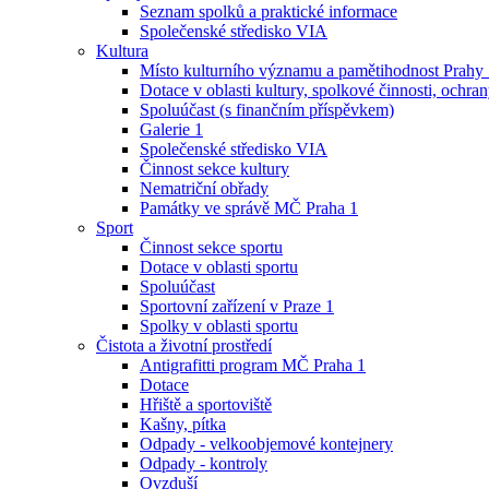
Seznam spolků a praktické informace
Společenské středisko VIA
Kultura
Místo kulturního významu a pamětihodnost Prahy
Dotace v oblasti kultury, spolkové činnosti, ochran
Spoluúčast (s finančním příspěvkem)
Galerie 1
Společenské středisko VIA
Činnost sekce kultury
Nematriční obřady
Památky ve správě MČ Praha 1
Sport
Činnost sekce sportu
Dotace v oblasti sportu
Spoluúčast
Sportovní zařízení v Praze 1
Spolky v oblasti sportu
Čistota a životní prostředí
Antigrafitti program MČ Praha 1
Dotace
Hřiště a sportoviště
Kašny, pítka
Odpady - velkoobjemové kontejnery
Odpady - kontroly
Ovzduší