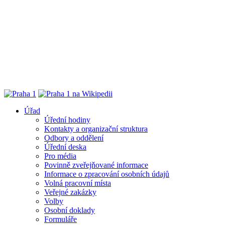
Úřad
Úřední hodiny
Kontakty a organizační struktura
Odbory a oddělení
Úřední deska
Pro média
Povinně zveřejňované informace
Informace o zpracování osobních údajů
Volná pracovní místa
Veřejné zakázky
Volby
Osobní doklady
Formuláře