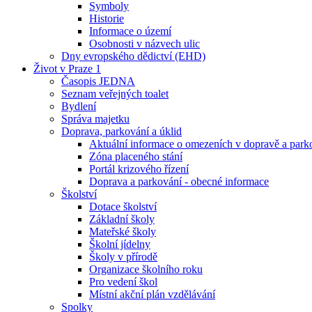
Symboly
Historie
Informace o území
Osobnosti v názvech ulic
Dny evropského dědictví (EHD)
Život v Praze 1
Časopis JEDNA
Seznam veřejných toalet
Bydlení
Správa majetku
Doprava, parkování a úklid
Aktuální informace o omezeních v dopravě a park
Zóna placeného stání
Portál krizového řízení
Doprava a parkování - obecné informace
Školství
Dotace školství
Základní školy
Mateřské školy
Školní jídelny
Školy v přírodě
Organizace školního roku
Pro vedení škol
Místní akční plán vzdělávání
Spolky