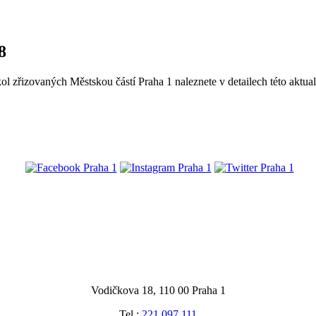
8
l zřizovaných Městskou částí Praha 1 naleznete v detailech této aktual
@praha1
Vodičkova 18, 110 00 Praha 1
Tel.:
221 097 111