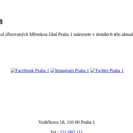
8
l zřizovaných Městskou částí Praha 1 naleznete v detailech této aktual
@praha1
Vodičkova 18, 110 00 Praha 1
Tel.:
221 097 111