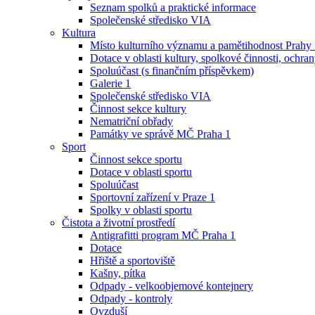
Seznam spolků a praktické informace
Společenské středisko VIA
Kultura
Místo kulturního významu a pamětihodnost Prahy
Dotace v oblasti kultury, spolkové činnosti, ochran
Spoluúčast (s finančním příspěvkem)
Galerie 1
Společenské středisko VIA
Činnost sekce kultury
Nematriční obřady
Památky ve správě MČ Praha 1
Sport
Činnost sekce sportu
Dotace v oblasti sportu
Spoluúčast
Sportovní zařízení v Praze 1
Spolky v oblasti sportu
Čistota a životní prostředí
Antigrafitti program MČ Praha 1
Dotace
Hřiště a sportoviště
Kašny, pítka
Odpady - velkoobjemové kontejnery
Odpady - kontroly
Ovzduší