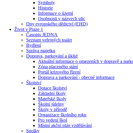
Symboly
Historie
Informace o území
Osobnosti v názvech ulic
Dny evropského dědictví (EHD)
Život v Praze 1
Časopis JEDNA
Seznam veřejných toalet
Bydlení
Správa majetku
Doprava, parkování a úklid
Aktuální informace o omezeních v dopravě a park
Zóna placeného stání
Portál krizového řízení
Doprava a parkování - obecné informace
Školství
Dotace školství
Základní školy
Mateřské školy
Školní jídelny
Školy v přírodě
Organizace školního roku
Pro vedení škol
Místní akční plán vzdělávání
Spolky