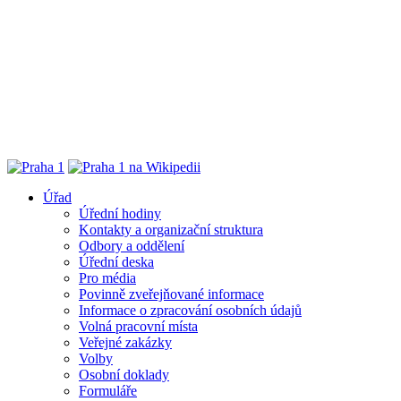
Úřad
Úřední hodiny
Kontakty a organizační struktura
Odbory a oddělení
Úřední deska
Pro média
Povinně zveřejňované informace
Informace o zpracování osobních údajů
Volná pracovní místa
Veřejné zakázky
Volby
Osobní doklady
Formuláře