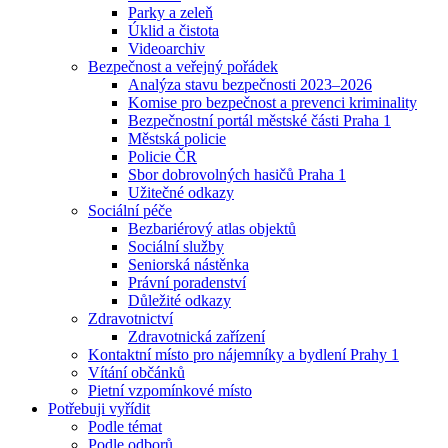
Parky a zeleň
Úklid a čistota
Videoarchiv
Bezpečnost a veřejný pořádek
Analýza stavu bezpečnosti 2023–2026
Komise pro bezpečnost a prevenci kriminality
Bezpečnostní portál městské části Praha 1
Městská policie
Policie ČR
Sbor dobrovolných hasičů Praha 1
Užitečné odkazy
Sociální péče
Bezbariérový atlas objektů
Sociální služby
Seniorská nástěnka
Právní poradenství
Důležité odkazy
Zdravotnictví
Zdravotnická zařízení
Kontaktní místo pro nájemníky a bydlení Prahy 1
Vítání občánků
Pietní vzpomínkové místo
Potřebuji vyřídit
Podle témat
Podle odborů