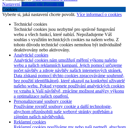
Nastavení
Zakázat vše
Povolit vše
Cookies
Vyberte si, jaká nastavení chcete povolit.
Více informací o cookies
Technické cookies
Technické cookies jsou nezbytné pro správné fungování
webu a všech funkcí, které nabízí. Nepožadujeme Váš
souhlas s využitím technických cookies na našem webu. Z
tohoto důvodu technické cookies nemohou být individuálně
deaktivovány nebo aktivovány.
Analytické cookies
Analytické cookies nám umožňují měření výkonu našeho
webu a našich reklamních kampaní. Jejich pomocí určujeme
počet návštěv a zdroje návštěv našich internetových stránek.
Data získaná pomocí těchto cookies zpracováváme souhrnně,
bez použití identifikátorů, které ukazují na konkrétní uživatelé
našeho webu. Pokud vypnete používání analytických cookies
ve vztahu k Vaší návštěvě, ztrácíme možnost analýzy výkonu
a optimalizace našich opatření.
Personalizované soubory cookie
Používáme rovněž soubory cookie a další technologie,
abychom přizpůsobili naše webové stránky potřebám a
zájmům našich návštěvníků.
Reklamní cookies
Reklamní cookies používáme my nebo naši partneři, abychom