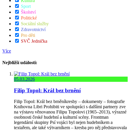
Kultura
Sport
Školství
Politické
Sociální služby
Zdravotnictví
Pro děti
SVČ Jednička
Více
Nejbližší události:
05.03.2026
Filip Topol: Král bez brnění
Filip Topol: Král bez brněníkresby – dokumenty – fotografie
Knihovna Libri Prohibiti ve spolupráci s dalšími partnery zve
na výstavu věnovanou Filipu Topolovi (1965–2013), výrazné
osobnosti české hudební a kulturní scény. Frontman
legendární skupiny Psí vojáci byl nejen hudebníkem a
textařem, ale také výtvarníkem – kresba pro něj představovala