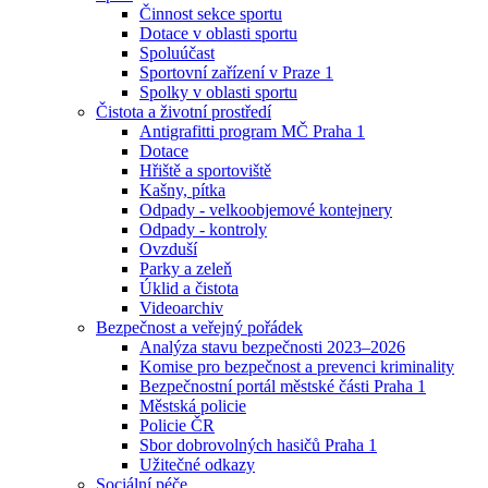
Činnost sekce sportu
Dotace v oblasti sportu
Spoluúčast
Sportovní zařízení v Praze 1
Spolky v oblasti sportu
Čistota a životní prostředí
Antigrafitti program MČ Praha 1
Dotace
Hřiště a sportoviště
Kašny, pítka
Odpady - velkoobjemové kontejnery
Odpady - kontroly
Ovzduší
Parky a zeleň
Úklid a čistota
Videoarchiv
Bezpečnost a veřejný pořádek
Analýza stavu bezpečnosti 2023–2026
Komise pro bezpečnost a prevenci kriminality
Bezpečnostní portál městské části Praha 1
Městská policie
Policie ČR
Sbor dobrovolných hasičů Praha 1
Užitečné odkazy
Sociální péče