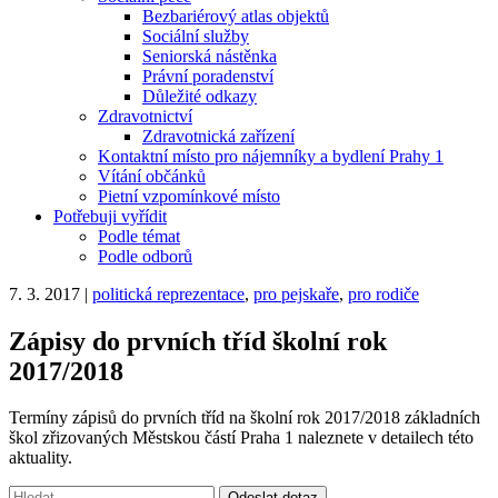
Bezbariérový atlas objektů
Sociální služby
Seniorská nástěnka
Právní poradenství
Důležité odkazy
Zdravotnictví
Zdravotnická zařízení
Kontaktní místo pro nájemníky a bydlení Prahy 1
Vítání občánků
Pietní vzpomínkové místo
Potřebuji vyřídit
Podle témat
Podle odborů
7. 3. 2017
|
politická reprezentace
,
pro pejskaře
,
pro rodiče
Zápisy do prvních tříd školní rok
2017/2018
Termíny zápisů do prvních tříd na školní rok 2017/2018 základních
škol zřizovaných Městskou částí Praha 1 naleznete v detailech této
aktuality.
Vyhledávání:
Odeslat dotaz