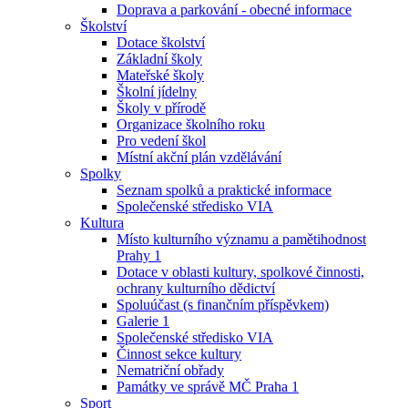
Doprava a parkování - obecné informace
Školství
Dotace školství
Základní školy
Mateřské školy
Školní jídelny
Školy v přírodě
Organizace školního roku
Pro vedení škol
Místní akční plán vzdělávání
Spolky
Seznam spolků a praktické informace
Společenské středisko VIA
Kultura
Místo kulturního významu a pamětihodnost
Prahy 1
Dotace v oblasti kultury, spolkové činnosti,
ochrany kulturního dědictví
Spoluúčast (s finančním příspěvkem)
Galerie 1
Společenské středisko VIA
Činnost sekce kultury
Nematriční obřady
Památky ve správě MČ Praha 1
Sport