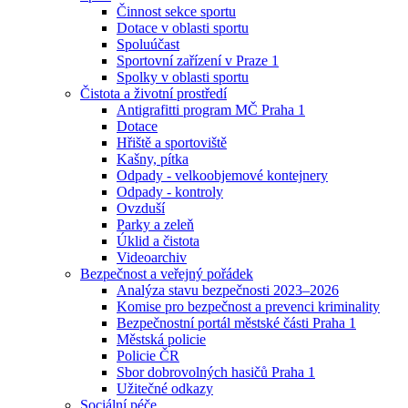
Činnost sekce sportu
Dotace v oblasti sportu
Spoluúčast
Sportovní zařízení v Praze 1
Spolky v oblasti sportu
Čistota a životní prostředí
Antigrafitti program MČ Praha 1
Dotace
Hřiště a sportoviště
Kašny, pítka
Odpady - velkoobjemové kontejnery
Odpady - kontroly
Ovzduší
Parky a zeleň
Úklid a čistota
Videoarchiv
Bezpečnost a veřejný pořádek
Analýza stavu bezpečnosti 2023–2026
Komise pro bezpečnost a prevenci kriminality
Bezpečnostní portál městské části Praha 1
Městská policie
Policie ČR
Sbor dobrovolných hasičů Praha 1
Užitečné odkazy
Sociální péče