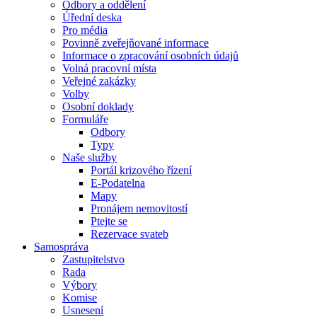
Odbory a oddělení
Úřední deska
Pro média
Povinně zveřejňované informace
Informace o zpracování osobních údajů
Volná pracovní místa
Veřejné zakázky
Volby
Osobní doklady
Formuláře
Odbory
Typy
Naše služby
Portál krizového řízení
E-Podatelna
Mapy
Pronájem nemovitostí
Ptejte se
Rezervace svateb
Samospráva
Zastupitelstvo
Rada
Výbory
Komise
Usnesení