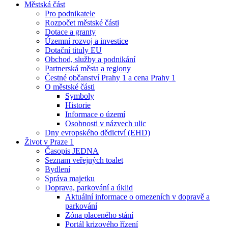
Městská část
Pro podnikatele
Rozpočet městské části
Dotace a granty
Územní rozvoj a investice
Dotační tituly EU
Obchod, služby a podnikání
Partnerská města a regiony
Čestné občanství Prahy 1 a cena Prahy 1
O městské části
Symboly
Historie
Informace o území
Osobnosti v názvech ulic
Dny evropského dědictví (EHD)
Život v Praze 1
Časopis JEDNA
Seznam veřejných toalet
Bydlení
Správa majetku
Doprava, parkování a úklid
Aktuální informace o omezeních v dopravě a
parkování
Zóna placeného stání
Portál krizového řízení