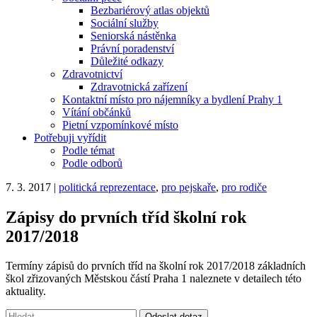
Bezbariérový atlas objektů
Sociální služby
Seniorská nástěnka
Právní poradenství
Důležité odkazy
Zdravotnictví
Zdravotnická zařízení
Kontaktní místo pro nájemníky a bydlení Prahy 1
Vítání občánků
Pietní vzpomínkové místo
Potřebuji vyřídit
Podle témat
Podle odborů
7. 3. 2017
|
politická reprezentace
,
pro pejskaře
,
pro rodiče
Zápisy do prvních tříd školní rok
2017/2018
Termíny zápisů do prvních tříd na školní rok 2017/2018 základních
škol zřizovaných Městskou částí Praha 1 naleznete v detailech této
aktuality.
Vyhledávání:
Odeslat dotaz