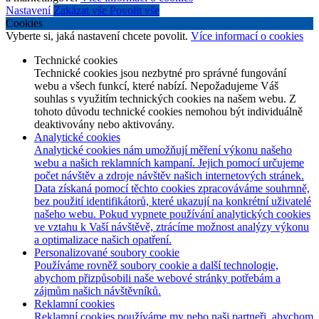
Nastavení
Zakázat vše
Povolit vše
Cookies
Vyberte si, jaká nastavení chcete povolit.
Více informací o cookies
Technické cookies
Technické cookies jsou nezbytné pro správné fungování
webu a všech funkcí, které nabízí. Nepožadujeme Váš
souhlas s využitím technických cookies na našem webu. Z
tohoto důvodu technické cookies nemohou být individuálně
deaktivovány nebo aktivovány.
Analytické cookies
Analytické cookies nám umožňují měření výkonu našeho
webu a našich reklamních kampaní. Jejich pomocí určujeme
počet návštěv a zdroje návštěv našich internetových stránek.
Data získaná pomocí těchto cookies zpracováváme souhrnně,
bez použití identifikátorů, které ukazují na konkrétní uživatelé
našeho webu. Pokud vypnete používání analytických cookies
ve vztahu k Vaší návštěvě, ztrácíme možnost analýzy výkonu
a optimalizace našich opatření.
Personalizované soubory cookie
Používáme rovněž soubory cookie a další technologie,
abychom přizpůsobili naše webové stránky potřebám a
zájmům našich návštěvníků.
Reklamní cookies
Reklamní cookies používáme my nebo naši partneři, abychom