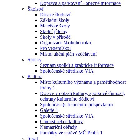
Doprava a parkování - obecné informace
Školství
Dotace školství
Základní školy
Mateřské školy
Školní jídelny
Školy v přírodě
Organizace školního roku
Pro vedení škol
Místní akční plán vzdělávání
Spolky
Seznam spolků a praktické informace
Společenské středisko VIA
Kultura
Místo kulturního významu a pamětihodnost
Prahy 1
Dotace v oblasti kultury, spolkové činnosti,
ochrany kulturního dědictví
Spoluúčast (s finančním příspěvkem)
Galerie 1
Společenské středisko VIA
Činnost sekce kultury
Nematriční obřady
Památky ve správě MČ Praha 1
Sport