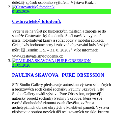
důležitý způsob osobního vyjádření. Výstava Král…
01.05.2026
Cestovatelský fotodeník
Vydejte se na výlet po historických městech a zapojte se do
soutěže Cestovatelský fotodeník. Stačí navštívit vybraná
místa, fotografovat kašny a sbírat body v mobilní aplikaci.
Čekají vás hodnotné ceny i zábavné objevování krás českých
měst. 🗓️ Termín: 1. 5. – 31. 8. 2026🔗 Více informací:
www.cestovatelskyfotodenik.cz
21.05.2026
PAULINA SKAVOVA | PURE OBSESSION
SIN Studio Gallery představuje autorskou výstavu skleněných
a bronzových soch české sochařky Pauliny Skavové. SIN
Studio Gallery uvádí výstavu Pure Obsession, nejnovější
autorský projekt sochařky Pauliny Skavové, která ve své
tvorbě dlouhodobě zkoumá vztah člověka, zvířete a
archetypálních obrazů ukrytých v kolektivní paměti. Výstava
představuje soubor nových děl realizovaných ve skle, bronzu