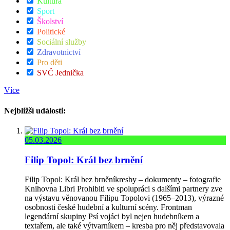
Kultura
Sport
Školství
Politické
Sociální služby
Zdravotnictví
Pro děti
SVČ Jednička
Více
Nejbližší události:
05.03.2026
Filip Topol: Král bez brnění
Filip Topol: Král bez brněníkresby – dokumenty – fotografie
Knihovna Libri Prohibiti ve spolupráci s dalšími partnery zve
na výstavu věnovanou Filipu Topolovi (1965–2013), výrazné
osobnosti české hudební a kulturní scény. Frontman
legendární skupiny Psí vojáci byl nejen hudebníkem a
textařem, ale také výtvarníkem – kresba pro něj představovala