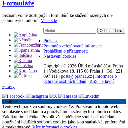
Formuláře
Seznam volně dostupných formulářů ke stažení, řazených dle
jednotlivých odborů.
Více zde
Vyhledávání:
Odeslat dotaz
Ptejte se
Povinně zveřejňované informace
Prohlášení o přístupnosti
Nastavení cookies
Copyright ©
2026 Úřad městské části Praha
1
|
Vodičkova 18, 115 68 Praha 1
|
Tel.: 221
097 111
|
posta@praha1.cz
|
Informace o
ochraně osobních údajů
|
RSS - Hlavní
zprávy
Cookies
Tento web používá soubory cookies 🍪. Používáním tohoto webu
souhlasíte s ukládáním a používáním nezbytných souborů cookies.
Zakliknutím tlačítka "Povolit vše" udělujete souhlas k ukládání a
používání i dalších souborů cookies jako jsou statistické, preferenční
a marketingové.
Více informací o cookies