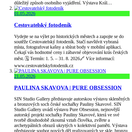
důležitý způsob osobního vyjádření. Výstava Král…
01.05.2026
Cestovatelský fotodeník
Vydejte se na výlet po historických městech a zapojte se do
soutěže Cestovatelský fotodeník. Stačí navštívit vybraná
místa, fotografovat kašny a sbírat body v mobilní aplikaci.
Čekají vás hodnotné ceny i zábavné objevování krás českých
měst. 🗓️ Termín: 1. 5. – 31. 8. 2026🔗 Více informací:
www.cestovatelskyfotodenik.cz
21.05.2026
PAULINA SKAVOVA | PURE OBSESSION
SIN Studio Gallery představuje autorskou výstavu skleněných
a bronzových soch české sochařky Pauliny Skavové. SIN
Studio Gallery uvádí výstavu Pure Obsession, nejnovější
autorský projekt sochařky Pauliny Skavové, která ve své
tvorbě dlouhodobě zkoumá vztah člověka, zvířete a
archetypálních obrazů ukrytých v kolektivní paměti. Výstava
představuje soubor nových děl realizovaných ve skle, bronzu