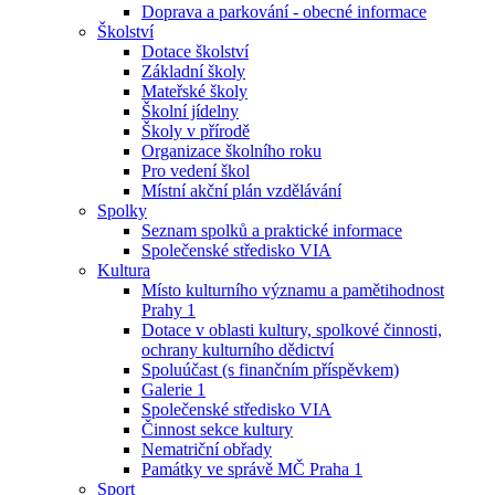
Doprava a parkování - obecné informace
Školství
Dotace školství
Základní školy
Mateřské školy
Školní jídelny
Školy v přírodě
Organizace školního roku
Pro vedení škol
Místní akční plán vzdělávání
Spolky
Seznam spolků a praktické informace
Společenské středisko VIA
Kultura
Místo kulturního významu a pamětihodnost
Prahy 1
Dotace v oblasti kultury, spolkové činnosti,
ochrany kulturního dědictví
Spoluúčast (s finančním příspěvkem)
Galerie 1
Společenské středisko VIA
Činnost sekce kultury
Nematriční obřady
Památky ve správě MČ Praha 1
Sport