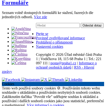
Formuláře
Seznam volně dostupných formulářů ke stažení, řazených dle
jednotlivých odborů.
Více zde
Vyhledávání:
Odeslat dotaz
Ptejte se
Povinně zveřejňované informace
Prohlášení o přístupnosti
Nastavení cookies
Copyright ©
2026 Úřad městské části Praha
1
|
Vodičkova 18, 115 68 Praha 1
|
Tel.: 221
097 111
|
posta@praha1.cz
|
Informace o
ochraně osobních údajů
|
RSS - Hlavní
zprávy
Cookies
Tento web používá soubory cookies 🍪. Používáním tohoto webu
souhlasíte s ukládáním a používáním nezbytných souborů cookies.
Zakliknutím tlačítka "Povolit vše" udělujete souhlas k ukládání a
používání i dalších souborů cookies jako jsou statistické, preferenční
a marketingové.
Více informací o cookies