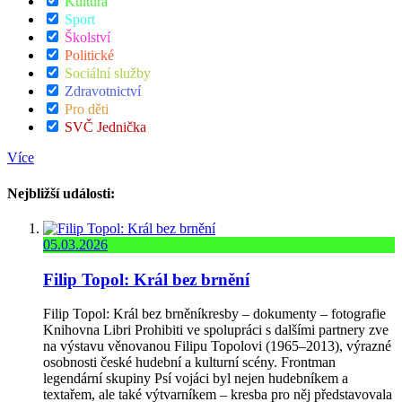
Kultura
Sport
Školství
Politické
Sociální služby
Zdravotnictví
Pro děti
SVČ Jednička
Více
Nejbližší události:
05.03.2026
Filip Topol: Král bez brnění
Filip Topol: Král bez brněníkresby – dokumenty – fotografie
Knihovna Libri Prohibiti ve spolupráci s dalšími partnery zve
na výstavu věnovanou Filipu Topolovi (1965–2013), výrazné
osobnosti české hudební a kulturní scény. Frontman
legendární skupiny Psí vojáci byl nejen hudebníkem a
textařem, ale také výtvarníkem – kresba pro něj představovala