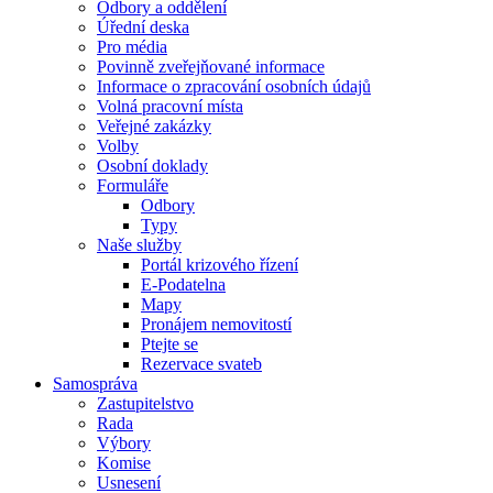
Odbory a oddělení
Úřední deska
Pro média
Povinně zveřejňované informace
Informace o zpracování osobních údajů
Volná pracovní místa
Veřejné zakázky
Volby
Osobní doklady
Formuláře
Odbory
Typy
Naše služby
Portál krizového řízení
E-Podatelna
Mapy
Pronájem nemovitostí
Ptejte se
Rezervace svateb
Samospráva
Zastupitelstvo
Rada
Výbory
Komise
Usnesení