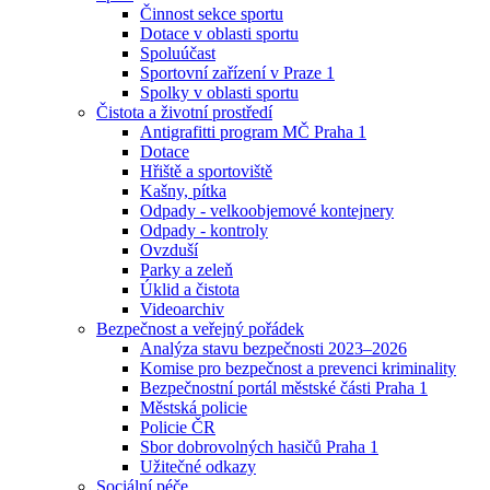
Činnost sekce sportu
Dotace v oblasti sportu
Spoluúčast
Sportovní zařízení v Praze 1
Spolky v oblasti sportu
Čistota a životní prostředí
Antigrafitti program MČ Praha 1
Dotace
Hřiště a sportoviště
Kašny, pítka
Odpady - velkoobjemové kontejnery
Odpady - kontroly
Ovzduší
Parky a zeleň
Úklid a čistota
Videoarchiv
Bezpečnost a veřejný pořádek
Analýza stavu bezpečnosti 2023–2026
Komise pro bezpečnost a prevenci kriminality
Bezpečnostní portál městské části Praha 1
Městská policie
Policie ČR
Sbor dobrovolných hasičů Praha 1
Užitečné odkazy
Sociální péče