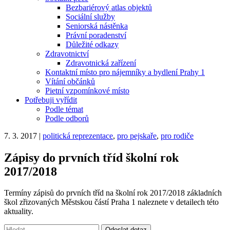
Bezbariérový atlas objektů
Sociální služby
Seniorská nástěnka
Právní poradenství
Důležité odkazy
Zdravotnictví
Zdravotnická zařízení
Kontaktní místo pro nájemníky a bydlení Prahy 1
Vítání občánků
Pietní vzpomínkové místo
Potřebuji vyřídit
Podle témat
Podle odborů
7. 3. 2017
|
politická reprezentace
,
pro pejskaře
,
pro rodiče
Zápisy do prvních tříd školní rok
2017/2018
Termíny zápisů do prvních tříd na školní rok 2017/2018 základních
škol zřizovaných Městskou částí Praha 1 naleznete v detailech této
aktuality.
Vyhledávání:
Odeslat dotaz