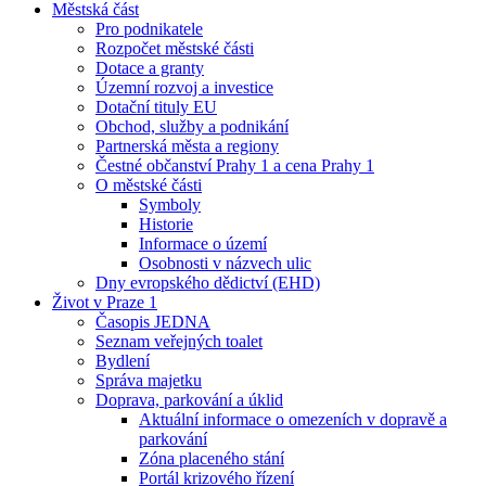
Městská část
Pro podnikatele
Rozpočet městské části
Dotace a granty
Územní rozvoj a investice
Dotační tituly EU
Obchod, služby a podnikání
Partnerská města a regiony
Čestné občanství Prahy 1 a cena Prahy 1
O městské části
Symboly
Historie
Informace o území
Osobnosti v názvech ulic
Dny evropského dědictví (EHD)
Život v Praze 1
Časopis JEDNA
Seznam veřejných toalet
Bydlení
Správa majetku
Doprava, parkování a úklid
Aktuální informace o omezeních v dopravě a
parkování
Zóna placeného stání
Portál krizového řízení