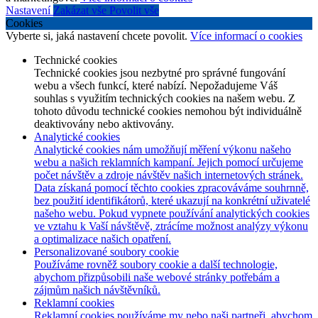
Nastavení
Zakázat vše
Povolit vše
Cookies
Vyberte si, jaká nastavení chcete povolit.
Více informací o cookies
Technické cookies
Technické cookies jsou nezbytné pro správné fungování
webu a všech funkcí, které nabízí. Nepožadujeme Váš
souhlas s využitím technických cookies na našem webu. Z
tohoto důvodu technické cookies nemohou být individuálně
deaktivovány nebo aktivovány.
Analytické cookies
Analytické cookies nám umožňují měření výkonu našeho
webu a našich reklamních kampaní. Jejich pomocí určujeme
počet návštěv a zdroje návštěv našich internetových stránek.
Data získaná pomocí těchto cookies zpracováváme souhrnně,
bez použití identifikátorů, které ukazují na konkrétní uživatelé
našeho webu. Pokud vypnete používání analytických cookies
ve vztahu k Vaší návštěvě, ztrácíme možnost analýzy výkonu
a optimalizace našich opatření.
Personalizované soubory cookie
Používáme rovněž soubory cookie a další technologie,
abychom přizpůsobili naše webové stránky potřebám a
zájmům našich návštěvníků.
Reklamní cookies
Reklamní cookies používáme my nebo naši partneři, abychom