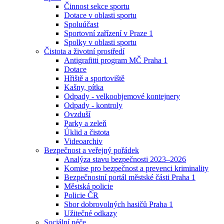
Činnost sekce sportu
Dotace v oblasti sportu
Spoluúčast
Sportovní zařízení v Praze 1
Spolky v oblasti sportu
Čistota a životní prostředí
Antigrafitti program MČ Praha 1
Dotace
Hřiště a sportoviště
Kašny, pítka
Odpady - velkoobjemové kontejnery
Odpady - kontroly
Ovzduší
Parky a zeleň
Úklid a čistota
Videoarchiv
Bezpečnost a veřejný pořádek
Analýza stavu bezpečnosti 2023–2026
Komise pro bezpečnost a prevenci kriminality
Bezpečnostní portál městské části Praha 1
Městská policie
Policie ČR
Sbor dobrovolných hasičů Praha 1
Užitečné odkazy
Sociální péče