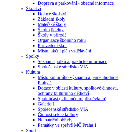
Doprava a parkování - obecné informace
Školství
Dotace školství
Základní školy
Mateřské školy
Školní jídelny
Školy v přírodě
Organizace školního roku
Pro vedení škol
Místní akční plán vzdělávání
Spolky
Seznam spolků a praktické informace
Společenské středisko VIA
Kultura
Místo kulturního významu a pamětihodnost
Prahy 1
Dotace v oblasti kultury, spolkové činnosti,
ochrany kulturního dědictví
Spoluúčast (s finančním příspěvkem)
Galerie 1
Společenské středisko VIA
Činnost sekce kultury
Nematriční obřady
Památky ve správě MČ Praha 1
Sport