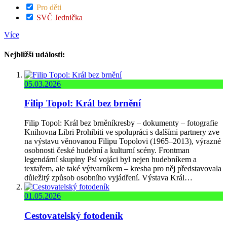
Pro děti
SVČ Jednička
Více
Nejbližší události:
05.03.2026
Filip Topol: Král bez brnění
Filip Topol: Král bez brněníkresby – dokumenty – fotografie
Knihovna Libri Prohibiti ve spolupráci s dalšími partnery zve
na výstavu věnovanou Filipu Topolovi (1965–2013), výrazné
osobnosti české hudební a kulturní scény. Frontman
legendární skupiny Psí vojáci byl nejen hudebníkem a
textařem, ale také výtvarníkem – kresba pro něj představovala
důležitý způsob osobního vyjádření. Výstava Král…
01.05.2026
Cestovatelský fotodeník