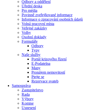
Odbory a oddělení
Úřední deska
Pro média
Povinně zveřejňované informace
Informace o zpracování osobních údajů
Volná pracovní místa
Veřejné zakázky
Volby
Osobní doklady
Formuláře
Odbory
Typy
Naše služby
Portál krizového řízení
E-Podatelna
Mapy
Pronájem nemovitostí
Ptejte se
Rezervace svateb
Samospráva
Zastupitelstvo
Rada
Výbory
Komise
Usnesení