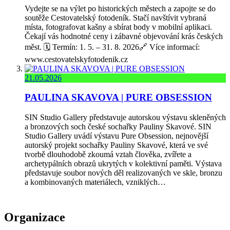
Vydejte se na výlet po historických městech a zapojte se do
soutěže Cestovatelský fotodeník. Stačí navštívit vybraná
místa, fotografovat kašny a sbírat body v mobilní aplikaci.
Čekají vás hodnotné ceny i zábavné objevování krás českých
měst. 🗓️ Termín: 1. 5. – 31. 8. 2026🔗 Více informací:
www.cestovatelskyfotodenik.cz
21.05.2026
PAULINA SKAVOVA | PURE OBSESSION
SIN Studio Gallery představuje autorskou výstavu skleněných
a bronzových soch české sochařky Pauliny Skavové. SIN
Studio Gallery uvádí výstavu Pure Obsession, nejnovější
autorský projekt sochařky Pauliny Skavové, která ve své
tvorbě dlouhodobě zkoumá vztah člověka, zvířete a
archetypálních obrazů ukrytých v kolektivní paměti. Výstava
představuje soubor nových děl realizovaných ve skle, bronzu
a kombinovaných materiálech, vzniklých…
Organizace