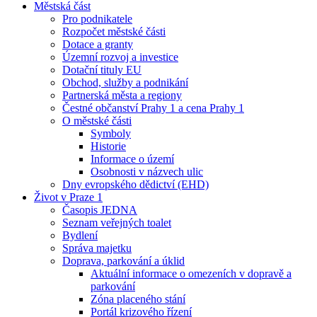
Městská část
Pro podnikatele
Rozpočet městské části
Dotace a granty
Územní rozvoj a investice
Dotační tituly EU
Obchod, služby a podnikání
Partnerská města a regiony
Čestné občanství Prahy 1 a cena Prahy 1
O městské části
Symboly
Historie
Informace o území
Osobnosti v názvech ulic
Dny evropského dědictví (EHD)
Život v Praze 1
Časopis JEDNA
Seznam veřejných toalet
Bydlení
Správa majetku
Doprava, parkování a úklid
Aktuální informace o omezeních v dopravě a
parkování
Zóna placeného stání
Portál krizového řízení