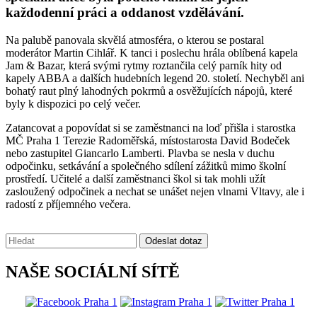
každodenní práci a oddanost vzdělávání.
Na palubě panovala skvělá atmosféra, o kterou se postaral
moderátor Martin Cihlář. K tanci i poslechu hrála oblíbená kapela
Jam & Bazar, která svými rytmy roztančila celý parník hity od
kapely ABBA a dalších hudebních legend 20. století. Nechyběl ani
bohatý raut plný lahodných pokrmů a osvěžujících nápojů, které
byly k dispozici po celý večer.
Zatancovat a popovídat si se zaměstnanci na loď přišla i starostka
MČ Praha 1 Terezie Radoměřská, místostarosta David Bodeček
nebo zastupitel Giancarlo Lamberti. Plavba se nesla v duchu
odpočinku, setkávání a společného sdílení zážitků mimo školní
prostředí. Učitelé a další zaměstnanci škol si tak mohli užít
zasloužený odpočinek a nechat se unášet nejen vlnami Vltavy, ale i
radostí z příjemného večera.
Vyhledávání:
Odeslat dotaz
NAŠE SOCIÁLNÍ SÍTĚ