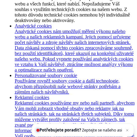
webu a všech funkcí, které nabízí. Nepožadujeme Váš
souhlas s využitím technických cookies na našem webu. Z
tohoto důvodu technické cookies nemohou být individuálně
deaktivovány nebo aktivovány.
Analytické cookies
Analytické cookies nám umožňují měření výkonu našeho
webu a našich reklamních kampaní. Jejich pomocí určujeme
počet návštěv a zdroje návštěv našich internetových stránek.
Data získaná pomocí těchto cookies zpracováváme souhrnně,
bez použití identifikátorů, které ukazují na konkrétní uživatelé
našeho webu. Pokud vypnete používání analytických cookies
ve vztahu k Vaší návštěvě, ztrácíme možnost analýzy výkonu
a optimalizace našich opatření.
Personalizované soubory cookie
Používáme rovněž soubory cookie a další technologie,
abychom přizpůsobili naše webové stránky potřebám a
zájmům našich návštěvníků.
Reklamní cookies
Reklamní cookies používáme my nebo naši partneři, abychom
Vám mohli zobrazit vhodné obsahy nebo reklamy jak na
našich stránkách, tak na stránkách třetích subjektů. Díky tomu
můžeme vytvářet profily založené na Vašich zájmech, tak
Potřebujete poradit?
Zeptejte se našeho asistenta
zvané pseudonymizované profily. Na základě těchto
Chettyho
.
informací není zpravidla možná bezprostřední identifikace
Vaší osoby, protože jsou používány pouze pseudonymizované