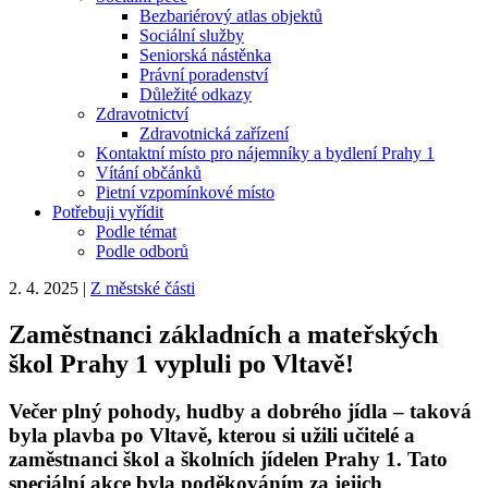
Bezbariérový atlas objektů
Sociální služby
Seniorská nástěnka
Právní poradenství
Důležité odkazy
Zdravotnictví
Zdravotnická zařízení
Kontaktní místo pro nájemníky a bydlení Prahy 1
Vítání občánků
Pietní vzpomínkové místo
Potřebuji vyřídit
Podle témat
Podle odborů
2. 4. 2025
|
Z městské části
Zaměstnanci základních a mateřských
škol Prahy 1 vypluli po Vltavě!
Večer plný pohody, hudby a dobrého jídla – taková
byla plavba po Vltavě, kterou si užili učitelé a
zaměstnanci škol a školních jídelen Prahy 1. Tato
speciální akce byla poděkováním za jejich