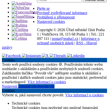
Ptejte se
Povinně zveřejňované informace
Prohlášení o přístupnosti
Nastavení cookies
Copyright ©
2026 Úřad městské části Praha
1
|
Vodičkova 18, 115 68 Praha 1
|
Tel.: 221
097 111
|
posta@praha1.cz
|
Informace o
ochraně osobních údajů
|
RSS - Hlavní
zprávy
Cookies
Tento web používá soubory cookies 🍪. Používáním tohoto webu
souhlasíte s ukládáním a používáním nezbytných souborů cookies.
Zakliknutím tlačítka "Povolit vše" udělujete souhlas k ukládání a
používání i dalších souborů cookies jako jsou statistické, preferenční
a marketingové.
Více informací o cookies
Nastavení
Zakázat vše
Povolit vše
Cookies
Vyberte si, jaká nastavení chcete povolit.
Více informací o cookies
Technické cookies
Technické cookies jsou nezbytné pro správné fungování