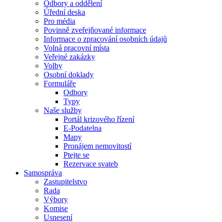
Odbory a oddělení
Úřední deska
Pro média
Povinně zveřejňované informace
Informace o zpracování osobních údajů
Volná pracovní místa
Veřejné zakázky
Volby
Osobní doklady
Formuláře
Odbory
Typy
Naše služby
Portál krizového řízení
E-Podatelna
Mapy
Pronájem nemovitostí
Ptejte se
Rezervace svateb
Samospráva
Zastupitelstvo
Rada
Výbory
Komise
Usnesení