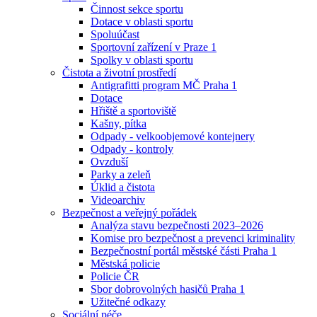
Činnost sekce sportu
Dotace v oblasti sportu
Spoluúčast
Sportovní zařízení v Praze 1
Spolky v oblasti sportu
Čistota a životní prostředí
Antigrafitti program MČ Praha 1
Dotace
Hřiště a sportoviště
Kašny, pítka
Odpady - velkoobjemové kontejnery
Odpady - kontroly
Ovzduší
Parky a zeleň
Úklid a čistota
Videoarchiv
Bezpečnost a veřejný pořádek
Analýza stavu bezpečnosti 2023–2026
Komise pro bezpečnost a prevenci kriminality
Bezpečnostní portál městské části Praha 1
Městská policie
Policie ČR
Sbor dobrovolných hasičů Praha 1
Užitečné odkazy
Sociální péče