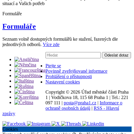
situací a Vašich potřeb
Formuláře
Formuláře
Seznam volně dostupných formulářů ke stažení, řazených dle
jednotlivých odborů.
Více zde
Vyhledávání:
Odeslat dotaz
Ptejte se
Povinně zveřejňované informace
Prohlášení o přístupnosti
Nastavení cookies
Copyright ©
2026 Úřad městské části Praha
1
|
Vodičkova 18, 115 68 Praha 1
|
Tel.: 221
097 111
|
posta@praha1.cz
|
Informace o
ochraně osobních údajů
|
RSS - Hlavní
zprávy
Cookies