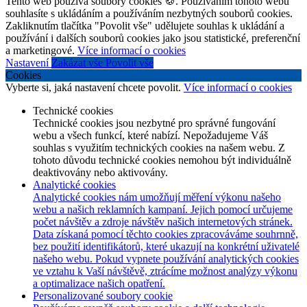
Tento web používá soubory cookies 🍪. Používáním tohoto webu
souhlasíte s ukládáním a používáním nezbytných souborů cookies.
Zakliknutím tlačítka "Povolit vše" udělujete souhlas k ukládání a
používání i dalších souborů cookies jako jsou statistické, preferenční
a marketingové.
Více informací o cookies
Nastavení
Zakázat vše
Povolit vše
Cookies
Vyberte si, jaká nastavení chcete povolit.
Více informací o cookies
Technické cookies
Technické cookies jsou nezbytné pro správné fungování
webu a všech funkcí, které nabízí. Nepožadujeme Váš
souhlas s využitím technických cookies na našem webu. Z
tohoto důvodu technické cookies nemohou být individuálně
deaktivovány nebo aktivovány.
Analytické cookies
Analytické cookies nám umožňují měření výkonu našeho
webu a našich reklamních kampaní. Jejich pomocí určujeme
počet návštěv a zdroje návštěv našich internetových stránek.
Data získaná pomocí těchto cookies zpracováváme souhrnně,
bez použití identifikátorů, které ukazují na konkrétní uživatelé
našeho webu. Pokud vypnete používání analytických cookies
ve vztahu k Vaší návštěvě, ztrácíme možnost analýzy výkonu
a optimalizace našich opatření.
Personalizované soubory cookie