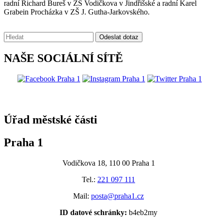
radní Richard Bureš v ZŠ Vodičkova v Jindřišské a radní Karel
Grabein Procházka v ZŠ J. Gutha-Jarkovského.
Vyhledávání:
Odeslat dotaz
NAŠE SOCIÁLNÍ SÍTĚ
@praha1
Úřad městské části
Praha 1
Vodičkova 18, 110 00 Praha 1
Tel.:
221 097 111
Mail:
posta@praha1.cz
ID datové schránky:
b4eb2my