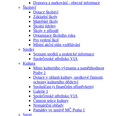
Doprava a parkování - obecné informace
Školství
Dotace školství
Základní školy
Mateřské školy
Školní jídelny
Školy v přírodě
Organizace školního roku
Pro vedení škol
Místní akční plán vzdělávání
Spolky
Seznam spolků a praktické informace
Společenské středisko VIA
Kultura
Místo kulturního významu a pamětihodnost
Prahy 1
Dotace v oblasti kultury, spolkové činnosti,
ochrany kulturního dědictví
Spoluúčast (s finančním příspěvkem)
Galerie 1
Společenské středisko VIA
Činnost sekce kultury
Nematriční obřady
Památky ve správě MČ Praha 1
Sport