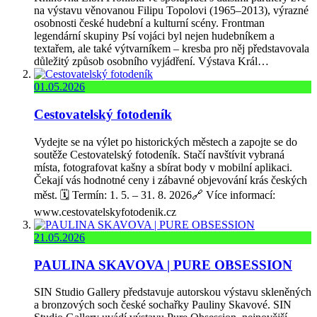
na výstavu věnovanou Filipu Topolovi (1965–2013), výrazné
osobnosti české hudební a kulturní scény. Frontman
legendární skupiny Psí vojáci byl nejen hudebníkem a
textařem, ale také výtvarníkem – kresba pro něj představovala
důležitý způsob osobního vyjádření. Výstava Král…
01.05.2026
Cestovatelský fotodeník
Vydejte se na výlet po historických městech a zapojte se do
soutěže Cestovatelský fotodeník. Stačí navštívit vybraná
místa, fotografovat kašny a sbírat body v mobilní aplikaci.
Čekají vás hodnotné ceny i zábavné objevování krás českých
měst. 🗓️ Termín: 1. 5. – 31. 8. 2026🔗 Více informací:
www.cestovatelskyfotodenik.cz
21.05.2026
PAULINA SKAVOVA | PURE OBSESSION
SIN Studio Gallery představuje autorskou výstavu skleněných
a bronzových soch české sochařky Pauliny Skavové. SIN