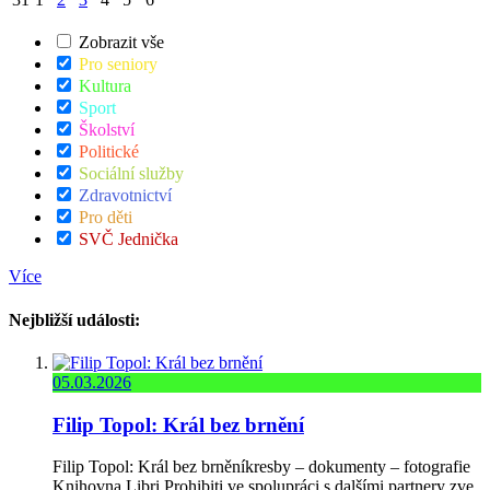
Zobrazit vše
Pro seniory
Kultura
Sport
Školství
Politické
Sociální služby
Zdravotnictví
Pro děti
SVČ Jednička
Více
Nejbližší události:
05.03.2026
Filip Topol: Král bez brnění
Filip Topol: Král bez brněníkresby – dokumenty – fotografie
Knihovna Libri Prohibiti ve spolupráci s dalšími partnery zve