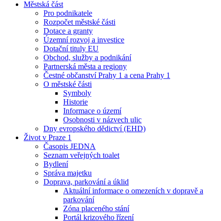
Městská část
Pro podnikatele
Rozpočet městské části
Dotace a granty
Územní rozvoj a investice
Dotační tituly EU
Obchod, služby a podnikání
Partnerská města a regiony
Čestné občanství Prahy 1 a cena Prahy 1
O městské části
Symboly
Historie
Informace o území
Osobnosti v názvech ulic
Dny evropského dědictví (EHD)
Život v Praze 1
Časopis JEDNA
Seznam veřejných toalet
Bydlení
Správa majetku
Doprava, parkování a úklid
Aktuální informace o omezeních v dopravě a
parkování
Zóna placeného stání
Portál krizového řízení