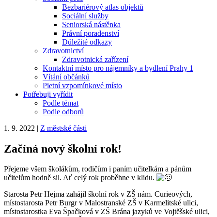
Bezbariérový atlas objektů
Sociální služby
Seniorská nástěnka
Právní poradenství
Důležité odkazy
Zdravotnictví
Zdravotnická zařízení
Kontaktní místo pro nájemníky a bydlení Prahy 1
Vítání občánků
Pietní vzpomínkové místo
Potřebuji vyřídit
Podle témat
Podle odborů
1. 9. 2022
|
Z městské části
Začíná nový školní rok!
Přejeme všem školákům, rodičům i paním učitelkám a pánům
učitelům hodně sil. Ať celý rok proběhne v klidu.
Starosta Petr Hejma zahájil školní rok v ZŠ nám. Curieových,
místostarosta Petr Burgr v Malostranské ZŠ v Karmelitské ulici,
místostarostka Eva Špačková v ZŠ Brána jazyků ve Vojtěšské ulici,