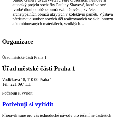
Studio Gallery uvádí výstavu Pure Obsession, nejnovější
autorský projekt sochařky Pauliny Skavové, která ve své
tvorbě dlouhodobě zkoumá vztah člověka, zvířete a
archetypálních obrazů ukrytých v kolektivní paměti. Výstava
představuje soubor nových děl realizovaných ve skle, bronzu
a kombinovaných materiálech, vzniklých…
Organizace
Úřad městské části Praha 1
Úřad městské části Praha 1
Vodičkova 18, 110 00 Praha 1
Tel.: 221 097 111
Potřebuji si vyřídit
Potřebuji si vyřídit
Připravili jsme pro vás jednoduché návody pro řešení nejčastějších