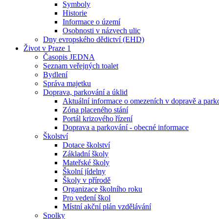
Symboly
Historie
Informace o území
Osobnosti v názvech ulic
Dny evropského dědictví (EHD)
Život v Praze 1
Časopis JEDNA
Seznam veřejných toalet
Bydlení
Správa majetku
Doprava, parkování a úklid
Aktuální informace o omezeních v dopravě a park
Zóna placeného stání
Portál krizového řízení
Doprava a parkování - obecné informace
Školství
Dotace školství
Základní školy
Mateřské školy
Školní jídelny
Školy v přírodě
Organizace školního roku
Pro vedení škol
Místní akční plán vzdělávání
Spolky