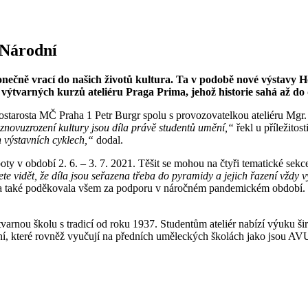
 Národní
ečně vrací do našich životů kultura. Ta v podobě nové výstavy H
i výtvarných kurzů ateliéru Praga Prima, jehož historie sahá až do
ístostarosta MČ Praha 1 Petr Burgr spolu s provozovatelkou ateliéru Mg
o znovuzrození kultury jsou díla právě studentů umění,“
řekl u příležitos
 výstavních cyklech,“
dodal.
 v období 2. 6. – 3. 7. 2021. Těšit se mohou na čtyři tematické sekce –
te vidět, že díla jsou seřazena třeba do pyramidy a jejich řazení vždy v
 Ta také poděkovala všem za podporu v náročném pandemickém období. K
varnou školu s tradicí od roku 1937. Studentům ateliér nabízí výuku šir
ění, které rovněž vyučují na předních uměleckých školách jako jsou