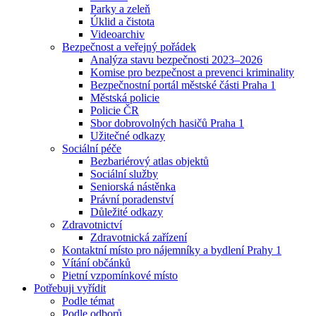
Parky a zeleň
Úklid a čistota
Videoarchiv
Bezpečnost a veřejný pořádek
Analýza stavu bezpečnosti 2023–2026
Komise pro bezpečnost a prevenci kriminality
Bezpečnostní portál městské části Praha 1
Městská policie
Policie ČR
Sbor dobrovolných hasičů Praha 1
Užitečné odkazy
Sociální péče
Bezbariérový atlas objektů
Sociální služby
Seniorská nástěnka
Právní poradenství
Důležité odkazy
Zdravotnictví
Zdravotnická zařízení
Kontaktní místo pro nájemníky a bydlení Prahy 1
Vítání občánků
Pietní vzpomínkové místo
Potřebuji vyřídit
Podle témat
Podle odborů