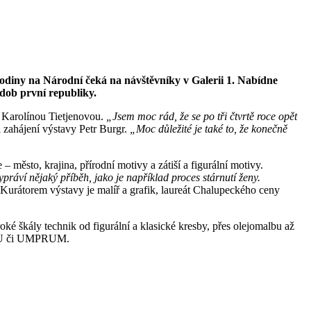
odiny na Národní čeká na návštěvníky v Galerii 1. Nabídne
 dob první republiky.
r. Karolínou Tietjenovou.
„Jsem moc rád, že se po tři čtvrtě roce opět
ti zahájení výstavy Petr Burgr.
„Moc důležité je také to, že konečně
 město, krajina, přírodní motivy a zátiší a figurální motivy.
ypráví nějaký příběh, jako je například proces stárnutí ženy.
urátorem výstavy je malíř a grafik, laureát Chalupeckého ceny
oké škály technik od figurální a klasické kresby, přes olejomalbu až
 AVU či UMPRUM.