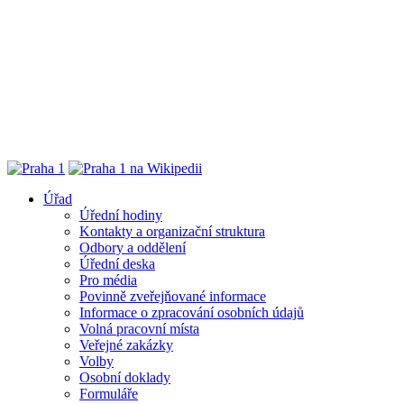
Úřad
Úřední hodiny
Kontakty a organizační struktura
Odbory a oddělení
Úřední deska
Pro média
Povinně zveřejňované informace
Informace o zpracování osobních údajů
Volná pracovní místa
Veřejné zakázky
Volby
Osobní doklady
Formuláře