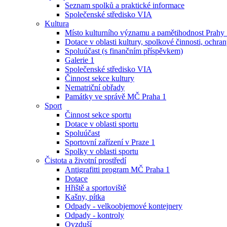
Seznam spolků a praktické informace
Společenské středisko VIA
Kultura
Místo kulturního významu a pamětihodnost Prahy
Dotace v oblasti kultury, spolkové činnosti, ochran
Spoluúčast (s finančním příspěvkem)
Galerie 1
Společenské středisko VIA
Činnost sekce kultury
Nematriční obřady
Památky ve správě MČ Praha 1
Sport
Činnost sekce sportu
Dotace v oblasti sportu
Spoluúčast
Sportovní zařízení v Praze 1
Spolky v oblasti sportu
Čistota a životní prostředí
Antigrafitti program MČ Praha 1
Dotace
Hřiště a sportoviště
Kašny, pítka
Odpady - velkoobjemové kontejnery
Odpady - kontroly
Ovzduší