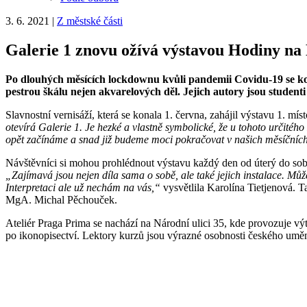
3. 6. 2021
|
Z městské části
Galerie 1 znovu ožívá výstavou Hodiny na
Po dlouhých měsících lockdownu kvůli pandemii Covidu-19 se kon
pestrou škálu nejen akvarelových děl. Jejich autory jsou student
Slavnostní vernisáží, která se konala 1. června, zahájil výstavu 1. m
otevírá Galerie 1. Je hezké a vlastně symbolické, že u tohoto určitéh
opět začínáme a snad již budeme moci pokračovat v našich měsíčních
Návštěvníci si mohou prohlédnout výstavu každý den od úterý do soboty
„Zajímavá jsou nejen díla sama o sobě, ale také jejich instalace. Může
Interpretaci ale už nechám na vás,“
vysvětlila Karolína Tietjenová.
MgA. Michal Pěchouček.
Ateliér Praga Prima se nachází na Národní ulici 35, kde provozuje výt
po ikonopisectví. Lektory kurzů jsou výrazné osobnosti českého um